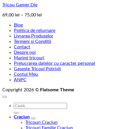
Tricou Gamer Die
Interval
69,00
lei
–
75,00
lei
de
Blog
prețuri:
Politica de returnare
69,00 lei
Livrarea Produselor
până
Termeni si Conditii
la
Contact
75,00 lei
Despre noi
Marimi tricouri
Prelucrarea datelor cu caracter personal
Gaseste Tricoul Potrivit
Contul Meu
ANPC
Copyright 2026 ©
Flatsome Theme
Caută
după:
Craciun
Tricouri Craciun
Tricouri Familie Craciun