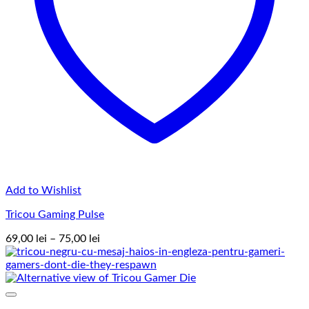
Add to Wishlist
Tricou Gaming Pulse
Interval
69,00
lei
–
75,00
lei
de
prețuri:
69,00 lei
până
la