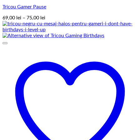
Tricou Gamer Pause
Interval
69,00
lei
–
75,00
lei
de
prețuri:
69,00 lei
până
la
75,00 lei