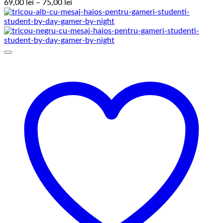
Interval
69,00
lei
–
75,00
lei
de
prețuri:
69,00 lei
până
la
75,00 lei