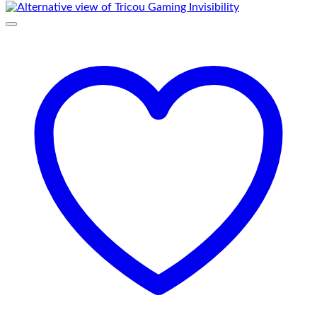
69,00 lei
până
la
75,00 lei