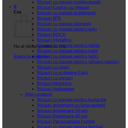
Tricouri cu mesaje moldovenesti
0
Tricouri Cupluri cu Mesaje
Coș
Tricouri cu mesaje ardelenesti
Tricouri BTS
Tricouri cu mesaje oltenesti
Tricouri cu mesaje pentru sefu
Tricouri ROCK
Tricouri Metallica
Tricouri cu mesaje pentru iubita
Nu ai niciun produs în coș.
Tricouri cu mesaje pentru iubit
Înapoi la magazin
Tricouri cu mesaje pentru tatici
Tricouri cu mesaje pentru viitoare mamici
Tricouri cu pisici
Tricouri cu si despre Caini
Tricouri cu versuri
Tricouri Absolvire
Tricouri Halloween
Alte categorii
Tricouri cu mesaje pentru burlacite
Tricouri aniversare cu luna nasterii
Tricouri Aniversare 50 ani
Tricouri Aniversare 40 ani
Tricouri Personalizate Familie
Tricouri cu mesaje pentru festival