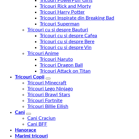
Tricouri PowerPuff Girls
Tricouri Rick and Morty
Tricouri Harry Potter
Tricouri Inspirate din Breaking Bad
Tricouri Superman
Tricouri cu si despre Bauturi
Tricouri cu si despre Cafea
Tricouri cu si despre Bere
Tricouri cu si despre Vin
Tricouri Anime
Tricouri Naruto
Tricouri Dragon Ball
Tricouri Attack on Titan
Tricouri Copii
Tricouri Minecraft
Tricouri Lego Ninjago
Tricouri Brawl Stars
Tricouri Fortnite
Tricouri Billie Eilish
Cani
Cani Craciun
Cani BFF
Hanorace
Marimi tricouri