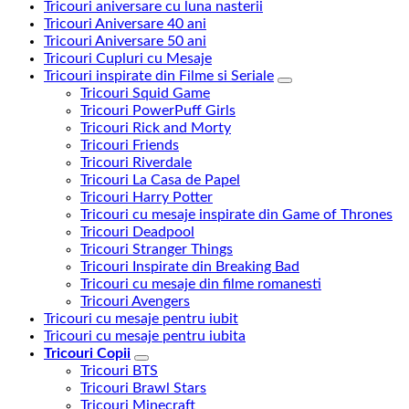
Tricouri aniversare cu luna nasterii
Tricouri Aniversare 40 ani
Tricouri Aniversare 50 ani
Tricouri Cupluri cu Mesaje
Tricouri inspirate din Filme si Seriale
Tricouri Squid Game
Tricouri PowerPuff Girls
Tricouri Rick and Morty
Tricouri Friends
Tricouri Riverdale
Tricouri La Casa de Papel
Tricouri Harry Potter
Tricouri cu mesaje inspirate din Game of Thrones
Tricouri Deadpool
Tricouri Stranger Things
Tricouri Inspirate din Breaking Bad
Tricouri cu mesaje din filme romanesti
Tricouri Avengers
Tricouri cu mesaje pentru iubit
Tricouri cu mesaje pentru iubita
Tricouri Copii
Tricouri BTS
Tricouri Brawl Stars
Tricouri Minecraft