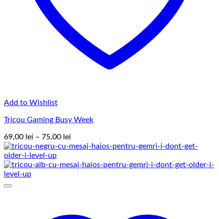
Add to Wishlist
Tricou Gaming Busy Week
Interval
69,00
lei
–
75,00
lei
de
prețuri:
69,00 lei
până
la
75,00 lei