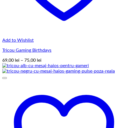
Add to Wishlist
Tricou Gaming Birthdays
Interval
69,00
lei
–
75,00
lei
de
prețuri:
69,00 lei
până
la
75,00 lei