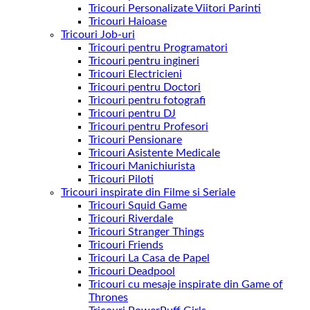
Tricouri Personalizate Viitori Parinti
Tricouri Haioase
Tricouri Job-uri
Tricouri pentru Programatori
Tricouri pentru ingineri
Tricouri Electricieni
Tricouri pentru Doctori
Tricouri pentru fotografi
Tricouri pentru DJ
Tricouri pentru Profesori
Tricouri Pensionare
Tricouri Asistente Medicale
Tricouri Manichiurista
Tricouri Piloti
Tricouri inspirate din Filme si Seriale
Tricouri Squid Game
Tricouri Riverdale
Tricouri Stranger Things
Tricouri Friends
Tricouri La Casa de Papel
Tricouri Deadpool
Tricouri cu mesaje inspirate din Game of
Thrones