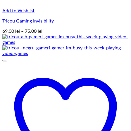
Add to Wishlist
Tricou Gaming Invisibility
Interval
69,00
lei
–
75,00
lei
de
prețuri:
69,00 lei
până
la
75,00 lei