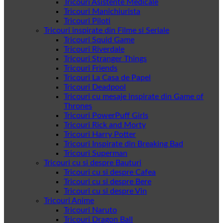
Tricouri Asistente Medicale
Tricouri Manichiurista
Tricouri Piloti
Tricouri inspirate din Filme si Seriale
Tricouri Squid Game
Tricouri Riverdale
Tricouri Stranger Things
Tricouri Friends
Tricouri La Casa de Papel
Tricouri Deadpool
Tricouri cu mesaje inspirate din Game of
Thrones
Tricouri PowerPuff Girls
Tricouri Rick and Morty
Tricouri Harry Potter
Tricouri Inspirate din Breaking Bad
Tricouri Superman
Tricouri cu si despre Bauturi
Tricouri cu si despre Cafea
Tricouri cu si despre Bere
Tricouri cu si despre Vin
Tricouri Anime
Tricouri Naruto
Tricouri Dragon Ball