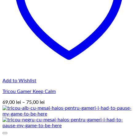
Add to Wishlist
Tricou Gamer Keep Calm
Interval
69,00
lei
–
75,00
lei
de
prețuri:
69,00 lei
până
la
75,00 lei