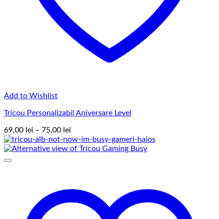
Add to Wishlist
Tricou Personalizabil Aniversare Level
Interval
69,00
lei
–
75,00
lei
de
prețuri:
69,00 lei
până
la
75,00 lei