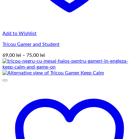
Add to Wishlist
Tricou Gamer and Student
Interval
69,00
lei
–
75,00
lei
de
prețuri:
69,00 lei
până
la
75,00 lei