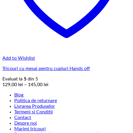
Add to Wishlist
Tricouri cu mesaj pentru cupluri Hands off
Evaluat la
5
din 5
Interval
129,00
lei
–
145,00
lei
de
Blog
prețuri:
Politica de returnare
129,00 lei
Livrarea Produselor
până
Termeni si Conditii
la
Contact
145,00 lei
Despre noi
Marimi tricouri