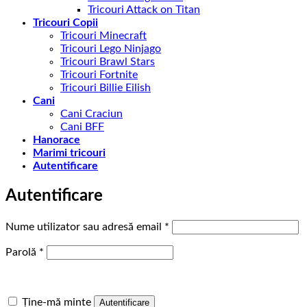
Tricouri Attack on Titan
Tricouri Copii
Tricouri Minecraft
Tricouri Lego Ninjago
Tricouri Brawl Stars
Tricouri Fortnite
Tricouri Billie Eilish
Cani
Cani Craciun
Cani BFF
Hanorace
Marimi tricouri
Autentificare
Autentificare
Obligatoriu
Nume utilizator sau adresă email
*
Obligatoriu
Parolă
*
Ține-mă minte
Autentificare