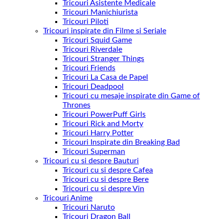
Tricouri Asistente Medicale
Tricouri Manichiurista
Tricouri Piloti
Tricouri inspirate din Filme si Seriale
Tricouri Squid Game
Tricouri Riverdale
Tricouri Stranger Things
Tricouri Friends
Tricouri La Casa de Papel
Tricouri Deadpool
Tricouri cu mesaje inspirate din Game of
Thrones
Tricouri PowerPuff Girls
Tricouri Rick and Morty
Tricouri Harry Potter
Tricouri Inspirate din Breaking Bad
Tricouri Superman
Tricouri cu si despre Bauturi
Tricouri cu si despre Cafea
Tricouri cu si despre Bere
Tricouri cu si despre Vin
Tricouri Anime
Tricouri Naruto
Tricouri Dragon Ball