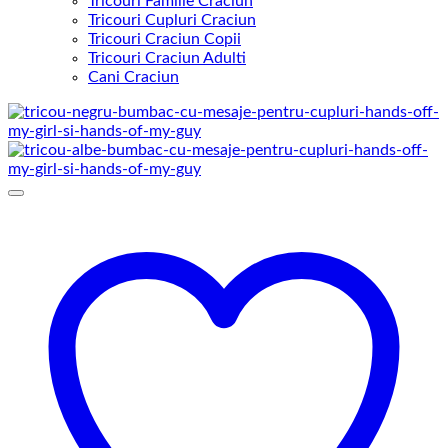
Tricouri Familie Craciun
Tricouri Cupluri Craciun
Tricouri Craciun Copii
Tricouri Craciun Adulti
Cani Craciun