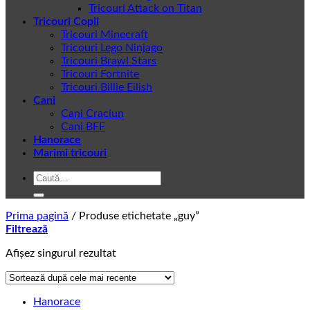
Tricouri Attack on Titan
Tricouri Copii
Tricouri Minecraft
Tricouri Lego Ninjago
Tricouri Brawl Stars
Tricouri Fortnite
Tricouri Billie Eilish
Cani
Cani Craciun
Cani BFF
Hanorace
Marimi tricouri
Caută
după:
Prima pagină
/
Produse etichetate „guy”
Filtrează
Afișez singurul rezultat
Hanorace