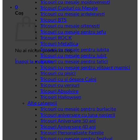
Tricouri cu mesaje moldovenesti
0
Tricouri Cupluri cu Mesaje
Coș
Tricouri cu mesaje ardelenesti
Tricouri BTS
Tricouri cu mesaje oltenesti
Tricouri cu mesaje pentru sefu
Tricouri ROCK
Tricouri Metallica
Tricouri cu mesaje pentru iubita
Nu ai niciun produs în coș.
Tricouri cu mesaje pentru iubit
Înapoi la magazin
Tricouri cu mesaje pentru tatici
Tricouri cu mesaje pentru viitoare mamici
Tricouri cu pisici
Tricouri cu si despre Caini
Tricouri cu versuri
Tricouri Absolvire
Tricouri Halloween
Alte categorii
Tricouri cu mesaje pentru burlacite
Tricouri aniversare cu luna nasterii
Tricouri Aniversare 50 ani
Tricouri Aniversare 40 ani
Tricouri Personalizate Familie
Tricouri cu mesaje pentru festival