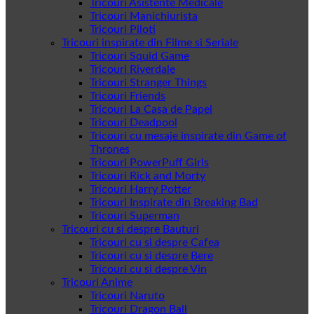
Tricouri Asistente Medicale
Tricouri Manichiurista
Tricouri Piloti
Tricouri inspirate din Filme si Seriale
Tricouri Squid Game
Tricouri Riverdale
Tricouri Stranger Things
Tricouri Friends
Tricouri La Casa de Papel
Tricouri Deadpool
Tricouri cu mesaje inspirate din Game of
Thrones
Tricouri PowerPuff Girls
Tricouri Rick and Morty
Tricouri Harry Potter
Tricouri Inspirate din Breaking Bad
Tricouri Superman
Tricouri cu si despre Bauturi
Tricouri cu si despre Cafea
Tricouri cu si despre Bere
Tricouri cu si despre Vin
Tricouri Anime
Tricouri Naruto
Tricouri Dragon Ball