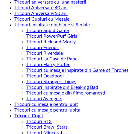
Tricouri aniversare cu luna nasterii
Tricouri Aniversare 40 ani
Tricouri Aniversare 50 ani
Tricouri Cupluri cu Mesaje
Tricouri inspirate din Filme si Seriale
Tricouri Squid Game
Tricouri PowerPuff Girls
Tricouri Rick and Morty
Tricouri Friends
Tricouri Riverdale
Tricouri La Casa de Papel
Tricouri Harry Potter
Tricouri cu mesaje inspirate din Game of Thrones
Tricouri Deadpool
Tricouri Stranger Things
Tricouri Inspirate din Breaking Bad
Tricouri cu mesaje din filme romanesti
Tricouri Avengers
Tricouri cu mesaje pentru iubit
Tricouri cu mesaje pentru iubita
Tricouri Copii
Tricouri BTS
Tricouri Brawl Stars
Tricouri Minecraft