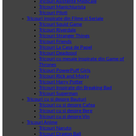
Tricouri Asistente Medicale
Tricouri Manichiurista
Tricouri Piloti
Tricouri inspirate din Filme si Seriale
Tricouri Squid Game
Tricouri Riverdale
Tricouri Stranger Things
Tricouri Friends
Tricouri La Casa de Papel
Tricouri Deadpool
Tricouri cu mesaje inspirate din Game of
Thrones
Tricouri PowerPuff Girls
Tricouri Rick and Morty
Tricouri Harry Potter
Tricouri Inspirate din Breaking Bad
Tricouri Superman
Tricouri cu si despre Bauturi
Tricouri cu si despre Cafea
Tricouri cu si despre Bere
Tricouri cu si despre Vin
Tricouri Anime
Tricouri Naruto
Tricouri Dragon Ball