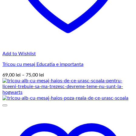
Add to Wishlist
Tricou cu mesaj Educatia e importanta
Interval
69,00
lei
–
75,00
lei
de
prețuri:
69,00 lei
până
la
75,00 lei