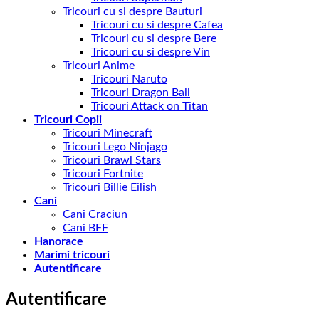
Tricouri cu si despre Bauturi
Tricouri cu si despre Cafea
Tricouri cu si despre Bere
Tricouri cu si despre Vin
Tricouri Anime
Tricouri Naruto
Tricouri Dragon Ball
Tricouri Attack on Titan
Tricouri Copii
Tricouri Minecraft
Tricouri Lego Ninjago
Tricouri Brawl Stars
Tricouri Fortnite
Tricouri Billie Eilish
Cani
Cani Craciun
Cani BFF
Hanorace
Marimi tricouri
Autentificare
Autentificare