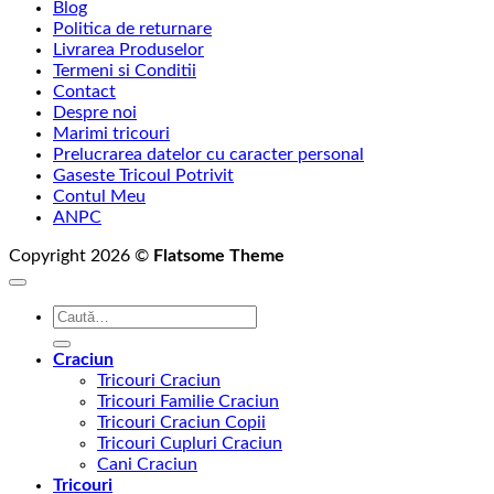
Blog
prețuri:
Politica de returnare
69,00 lei
Livrarea Produselor
până
Termeni si Conditii
la
Contact
75,00 lei
Despre noi
Marimi tricouri
Prelucrarea datelor cu caracter personal
Gaseste Tricoul Potrivit
Contul Meu
ANPC
Copyright 2026 ©
Flatsome Theme
Caută
după:
Craciun
Tricouri Craciun
Tricouri Familie Craciun
Tricouri Craciun Copii
Tricouri Cupluri Craciun
Cani Craciun
Tricouri