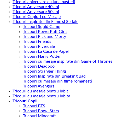
Tricouri aniversare cu luna nasterii
Tricouri Aniversare 40 ani
Tricouri Aniversare 50 ani
Tricouri Cupluri cu Mesaje
Tricouri inspirate din Filme si Seriale
Tricouri Squid Game
Tricouri PowerPuff Girls
Tricouri Rick and Morty
Tricouri Friends
Tricouri Riverdale
Tricouri La Casa de Papel
Tricouri Harry Potter
Tricouri cu mesaje inspirate din Game of Thrones
Tricouri Deadpool
Tricouri Stranger Things
Tricouri Inspirate din Breaking Bad
Tricouri cu mesaje din filme romanesti
Tricouri Avengers
Tricouri cu mesaje pentru iubit
Tricouri cu mesaje pentru iubita
Tricouri Copii
Tricouri BTS
Tricouri Brawl Stars
Tricouri Minecraft