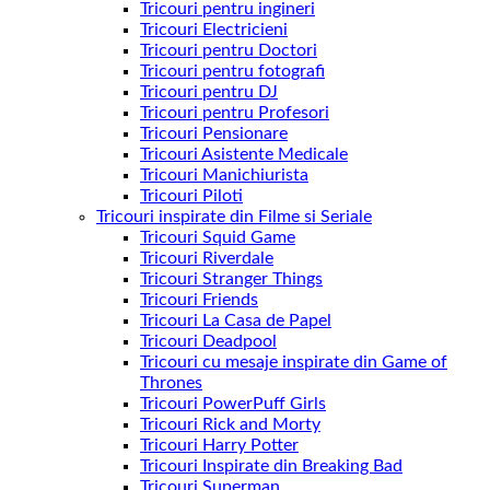
Tricouri pentru ingineri
Tricouri Electricieni
Tricouri pentru Doctori
Tricouri pentru fotografi
Tricouri pentru DJ
Tricouri pentru Profesori
Tricouri Pensionare
Tricouri Asistente Medicale
Tricouri Manichiurista
Tricouri Piloti
Tricouri inspirate din Filme si Seriale
Tricouri Squid Game
Tricouri Riverdale
Tricouri Stranger Things
Tricouri Friends
Tricouri La Casa de Papel
Tricouri Deadpool
Tricouri cu mesaje inspirate din Game of
Thrones
Tricouri PowerPuff Girls
Tricouri Rick and Morty
Tricouri Harry Potter
Tricouri Inspirate din Breaking Bad
Tricouri Superman