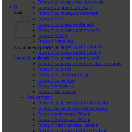
Tricouri cu mesaje moldovenesti
0
Tricouri Cupluri cu Mesaje
Coș
Tricouri cu mesaje ardelenesti
Tricouri BTS
Tricouri cu mesaje oltenesti
Tricouri cu mesaje pentru sefu
Tricouri ROCK
Tricouri Metallica
Tricouri cu mesaje pentru iubita
Nu ai niciun produs în coș.
Tricouri cu mesaje pentru iubit
Înapoi la magazin
Tricouri cu mesaje pentru tatici
Tricouri cu mesaje pentru viitoare mamici
Tricouri cu pisici
Tricouri cu si despre Caini
Tricouri cu versuri
Tricouri Absolvire
Tricouri Halloween
Alte categorii
Tricouri cu mesaje pentru burlacite
Tricouri aniversare cu luna nasterii
Tricouri Aniversare 50 ani
Tricouri Aniversare 40 ani
Tricouri Personalizate Familie
Tricouri cu mesaje pentru festival