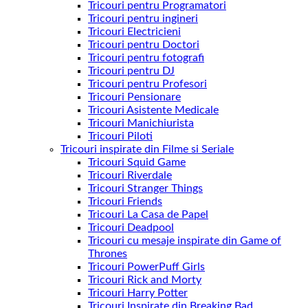
Tricouri pentru Programatori
Tricouri pentru ingineri
Tricouri Electricieni
Tricouri pentru Doctori
Tricouri pentru fotografi
Tricouri pentru DJ
Tricouri pentru Profesori
Tricouri Pensionare
Tricouri Asistente Medicale
Tricouri Manichiurista
Tricouri Piloti
Tricouri inspirate din Filme si Seriale
Tricouri Squid Game
Tricouri Riverdale
Tricouri Stranger Things
Tricouri Friends
Tricouri La Casa de Papel
Tricouri Deadpool
Tricouri cu mesaje inspirate din Game of
Thrones
Tricouri PowerPuff Girls
Tricouri Rick and Morty
Tricouri Harry Potter
Tricouri Inspirate din Breaking Bad