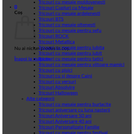
Tricouri cu mesaje moldovenesti
0
Tricouri Cupluri cu Mesaje
Coș
Tricouri cu mesaje ardelenesti
Tricouri BTS
Tricouri cu mesaje oltenesti
Tricouri cu mesaje pentru sefu
Tricouri ROCK
Tricouri Metallica
Tricouri cu mesaje pentru iubita
Nu ai niciun produs în coș.
Tricouri cu mesaje pentru iubit
Înapoi la magazin
Tricouri cu mesaje pentru tatici
Tricouri cu mesaje pentru viitoare mamici
Tricouri cu pisici
Tricouri cu si despre Caini
Tricouri cu versuri
Tricouri Absolvire
Tricouri Halloween
Alte categorii
Tricouri cu mesaje pentru burlacite
Tricouri aniversare cu luna nasterii
Tricouri Aniversare 50 ani
Tricouri Aniversare 40 ani
Tricouri Personalizate Familie
Tricouri cu mesaje pentru festival