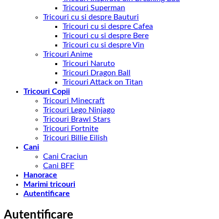
Tricouri Superman
Tricouri cu si despre Bauturi
Tricouri cu si despre Cafea
Tricouri cu si despre Bere
Tricouri cu si despre Vin
Tricouri Anime
Tricouri Naruto
Tricouri Dragon Ball
Tricouri Attack on Titan
Tricouri Copii
Tricouri Minecraft
Tricouri Lego Ninjago
Tricouri Brawl Stars
Tricouri Fortnite
Tricouri Billie Eilish
Cani
Cani Craciun
Cani BFF
Hanorace
Marimi tricouri
Autentificare
Autentificare