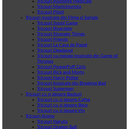
Tricouri Asistente Medicale
Tricouri Manichiurista
Tricouri Piloti
Tricouri inspirate din Filme si Seriale
Tricouri Squid Game
Tricouri Riverdale
Tricouri Stranger Things
Tricouri Friends
Tricouri La Casa de Papel
Tricouri Deadpool
Tricouri cu mesaje inspirate din Game of
Thrones
Tricouri PowerPuff Girls
Tricouri Rick and Morty
Tricouri Harry Potter
Tricouri Inspirate din Breaking Bad
Tricouri Superman
Tricouri cu si despre Bauturi
Tricouri cu si despre Cafea
Tricouri cu si despre Bere
Tricouri cu si despre Vin
Tricouri Anime
Tricouri Naruto
Tricouri Dragon Ball