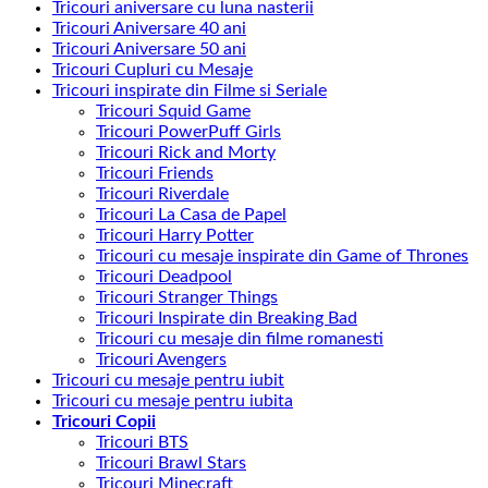
Tricouri aniversare cu luna nasterii
Tricouri Aniversare 40 ani
Tricouri Aniversare 50 ani
Tricouri Cupluri cu Mesaje
Tricouri inspirate din Filme si Seriale
Tricouri Squid Game
Tricouri PowerPuff Girls
Tricouri Rick and Morty
Tricouri Friends
Tricouri Riverdale
Tricouri La Casa de Papel
Tricouri Harry Potter
Tricouri cu mesaje inspirate din Game of Thrones
Tricouri Deadpool
Tricouri Stranger Things
Tricouri Inspirate din Breaking Bad
Tricouri cu mesaje din filme romanesti
Tricouri Avengers
Tricouri cu mesaje pentru iubit
Tricouri cu mesaje pentru iubita
Tricouri Copii
Tricouri BTS
Tricouri Brawl Stars
Tricouri Minecraft