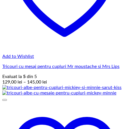
Add to Wishlist
Tricouri cu mesaj pentru cupluri Mr moustache si Mrs Lips
Evaluat la
5
din 5
Interval
129,00
lei
–
145,00
lei
de
prețuri:
129,00 lei
până
la
145,00 lei