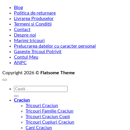
de
Blog
prețuri:
Politica de returnare
129,00 lei
Livrarea Produselor
până
Termeni si Conditii
la
Contact
145,00 lei
Despre noi
Marimi tricouri
Prelucrarea datelor cu caracter personal
Gaseste Tricoul Potrivit
Contul Meu
ANPC
Copyright 2026 ©
Flatsome Theme
Caută
după:
Craciun
Tricouri Craciun
Tricouri Familie Craciun
Tricouri Craciun Copii
Tricouri Cupluri Craciun
Cani Craciun