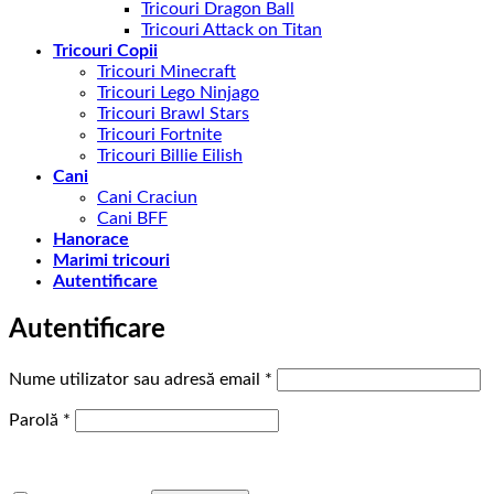
Tricouri Dragon Ball
Tricouri Attack on Titan
Tricouri Copii
Tricouri Minecraft
Tricouri Lego Ninjago
Tricouri Brawl Stars
Tricouri Fortnite
Tricouri Billie Eilish
Cani
Cani Craciun
Cani BFF
Hanorace
Marimi tricouri
Autentificare
Autentificare
Obligatoriu
Nume utilizator sau adresă email
*
Obligatoriu
Parolă
*