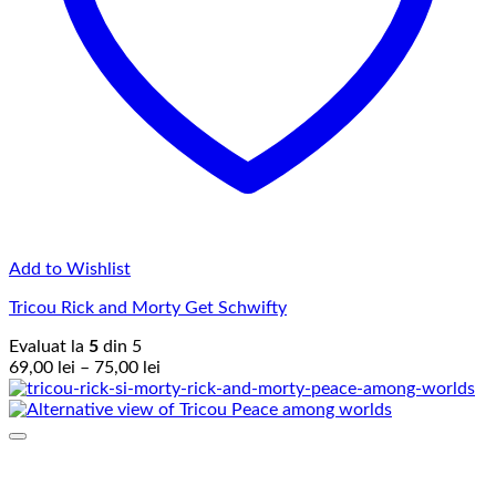
Add to Wishlist
Tricou Rick and Morty Get Schwifty
Evaluat la
5
din 5
Interval
69,00
lei
–
75,00
lei
de
prețuri:
69,00 lei
până
la
75,00 lei