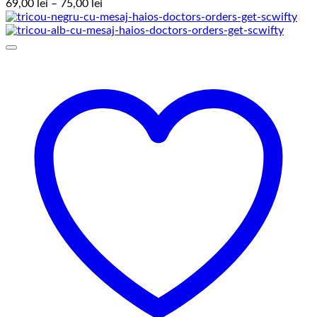
Interval
69,00
lei
–
75,00
lei
de
prețuri:
69,00 lei
până
la
75,00 lei