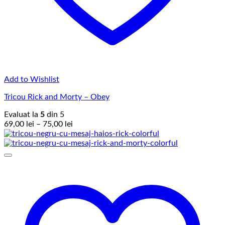
Add to Wishlist
Tricou Rick and Morty – Obey
Evaluat la
5
din 5
Interval
69,00
lei
–
75,00
lei
de
prețuri:
69,00 lei
până
la
75,00 lei