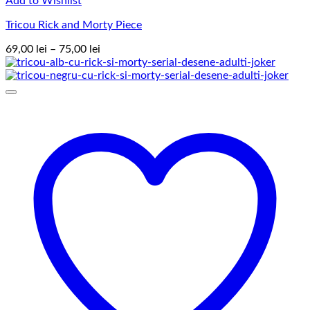
Add to Wishlist
Tricou Rick and Morty Piece
Interval
69,00
lei
–
75,00
lei
de
prețuri:
69,00 lei
până
la
75,00 lei