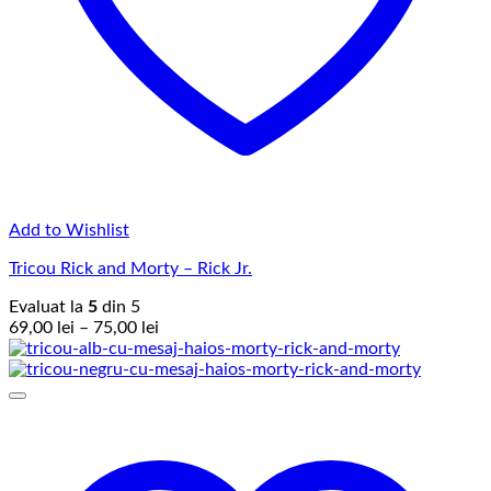
Add to Wishlist
Tricou Rick and Morty – Rick Jr.
Evaluat la
5
din 5
Interval
69,00
lei
–
75,00
lei
de
prețuri:
69,00 lei
până
la
75,00 lei