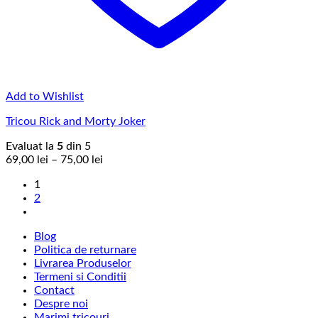
Add to Wishlist
Tricou Rick and Morty Joker
Evaluat la
5
din 5
Interval
69,00
lei
–
75,00
lei
de
1
prețuri:
2
69,00 lei
până
la
Blog
75,00 lei
Politica de returnare
Livrarea Produselor
Termeni si Conditii
Contact
Despre noi
Marimi tricouri