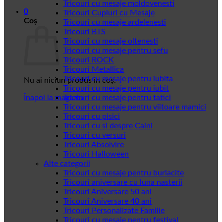
Tricouri cu mesaje moldovenesti
0
Tricouri Cupluri cu Mesaje
Coș
Tricouri cu mesaje ardelenesti
Tricouri BTS
Tricouri cu mesaje oltenesti
Tricouri cu mesaje pentru sefu
Tricouri ROCK
Tricouri Metallica
Tricouri cu mesaje pentru iubita
Nu ai niciun produs în coș.
Tricouri cu mesaje pentru iubit
Înapoi la magazin
Tricouri cu mesaje pentru tatici
Tricouri cu mesaje pentru viitoare mamici
Tricouri cu pisici
Tricouri cu si despre Caini
Tricouri cu versuri
Tricouri Absolvire
Tricouri Halloween
Alte categorii
Tricouri cu mesaje pentru burlacite
Tricouri aniversare cu luna nasterii
Tricouri Aniversare 50 ani
Tricouri Aniversare 40 ani
Tricouri Personalizate Familie
Tricouri cu mesaje pentru festival