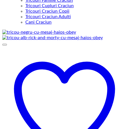
Tricouri Familie Craciun
Tricouri Cupluri Craciun
Tricouri Craciun Copii
Tricouri Craciun Adulti
Cani Craciun