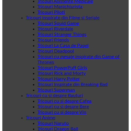
Tricouri Asistente Medicale
Tricouri Manichiurista
Tricouri Piloti
Tricouri inspirate din Filme si Seriale
Tricouri Squid Game
Tricouri Riverdale
Tricouri Stranger Things
Tricouri Friends
Tricouri La Casa de Papel
Tricouri Deadpool
Tricouri cu mesaje inspirate din Game of
Thrones
Tricouri PowerPuff Girls
Tricouri Rick and Morty
Tricouri Harry Potter
Tricouri Inspirate din Breaking Bad
Tricouri Superman
Tricouri cu si despre Bauturi
Tricouri cu si despre Cafea
Tricouri cu si despre Bere
Tricouri cu si despre Vin
Tricouri Anime
Tricouri Naruto
Tricouri Dragon Ball