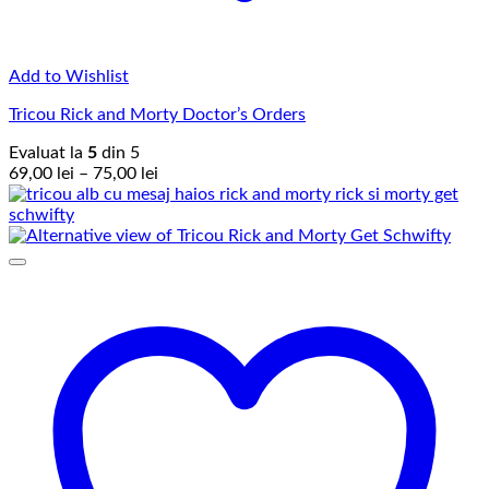
Add to Wishlist
Tricou Rick and Morty Doctor’s Orders
Evaluat la
5
din 5
Interval
69,00
lei
–
75,00
lei
de
prețuri:
69,00 lei
până
la
75,00 lei