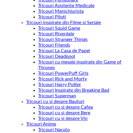
Tricouri Pensionare
Tricouri Asistente Medicale
Tricouri Manichiurista
Tricouri Piloti
Tricouri inspirate din Filme si Seriale
Tricouri Squid Game
Tricouri Riverdale
Tricouri Stranger Things
Tricouri Friends
Tricouri La Casa de Papel
Tricouri Deadpool
Tricouri cu mesaje inspirate din Game of
Thrones
Tricouri PowerPuff Girls
Tricouri Rick and Morty
Tricouri Harry Potter
Tricouri Inspirate din Breaking Bad
Tricouri Superman
Tricouri cu si despre Bauturi
Tricouri cu si despre Cafea
Tricouri cu si despre Bere
Tricouri cu si despre Vin
Tricouri Anime
Tricouri Naruto