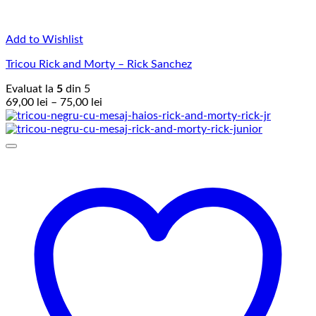
Add to Wishlist
Tricou Rick and Morty – Rick Sanchez
Evaluat la
5
din 5
Interval
69,00
lei
–
75,00
lei
de
prețuri:
69,00 lei
până
la
75,00 lei