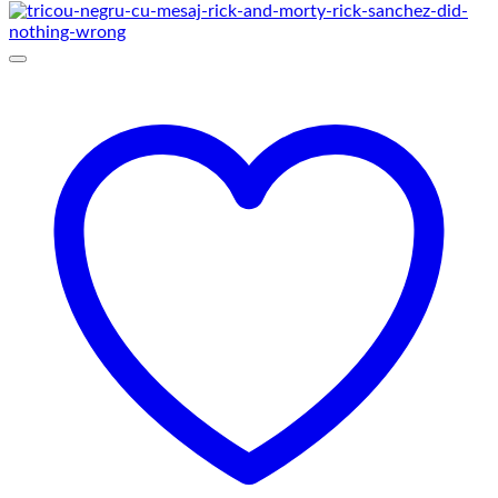
69,00 lei
până
la
75,00 lei