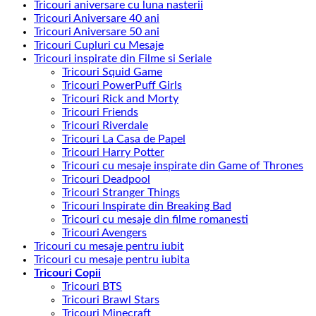
Tricouri aniversare cu luna nasterii
Tricouri Aniversare 40 ani
Tricouri Aniversare 50 ani
Tricouri Cupluri cu Mesaje
Tricouri inspirate din Filme si Seriale
Tricouri Squid Game
Tricouri PowerPuff Girls
Tricouri Rick and Morty
Tricouri Friends
Tricouri Riverdale
Tricouri La Casa de Papel
Tricouri Harry Potter
Tricouri cu mesaje inspirate din Game of Thrones
Tricouri Deadpool
Tricouri Stranger Things
Tricouri Inspirate din Breaking Bad
Tricouri cu mesaje din filme romanesti
Tricouri Avengers
Tricouri cu mesaje pentru iubit
Tricouri cu mesaje pentru iubita
Tricouri Copii
Tricouri BTS
Tricouri Brawl Stars
Tricouri Minecraft