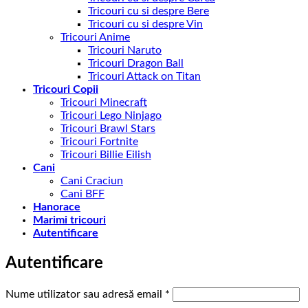
Tricouri cu si despre Bere
Tricouri cu si despre Vin
Tricouri Anime
Tricouri Naruto
Tricouri Dragon Ball
Tricouri Attack on Titan
Tricouri Copii
Tricouri Minecraft
Tricouri Lego Ninjago
Tricouri Brawl Stars
Tricouri Fortnite
Tricouri Billie Eilish
Cani
Cani Craciun
Cani BFF
Hanorace
Marimi tricouri
Autentificare
Autentificare
Obligatoriu
Nume utilizator sau adresă email
*