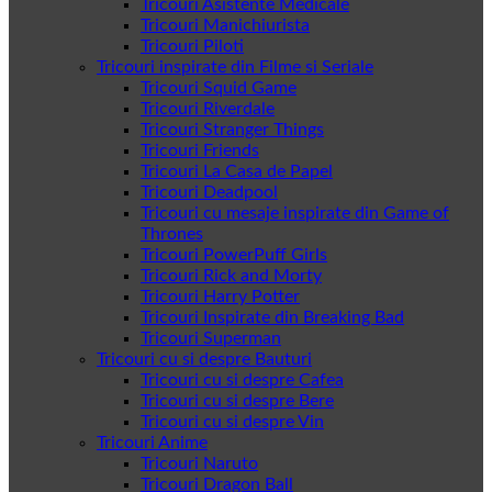
Tricouri Asistente Medicale
Tricouri Manichiurista
Tricouri Piloti
Tricouri inspirate din Filme si Seriale
Tricouri Squid Game
Tricouri Riverdale
Tricouri Stranger Things
Tricouri Friends
Tricouri La Casa de Papel
Tricouri Deadpool
Tricouri cu mesaje inspirate din Game of
Thrones
Tricouri PowerPuff Girls
Tricouri Rick and Morty
Tricouri Harry Potter
Tricouri Inspirate din Breaking Bad
Tricouri Superman
Tricouri cu si despre Bauturi
Tricouri cu si despre Cafea
Tricouri cu si despre Bere
Tricouri cu si despre Vin
Tricouri Anime
Tricouri Naruto
Tricouri Dragon Ball