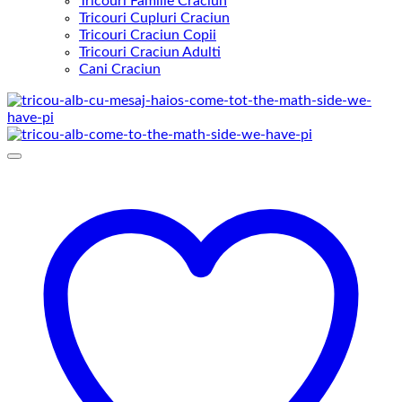
Tricouri Familie Craciun
Tricouri Cupluri Craciun
Tricouri Craciun Copii
Tricouri Craciun Adulti
Cani Craciun