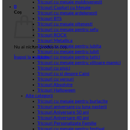
Tricouri cu mesaje moldovenesti
0
Tricouri Cupluri cu Mesaje
Coș
Tricouri cu mesaje ardelenesti
Tricouri BTS
Tricouri cu mesaje oltenesti
Tricouri cu mesaje pentru sefu
Tricouri ROCK
Tricouri Metallica
Tricouri cu mesaje pentru iubita
Nu ai niciun produs în coș.
Tricouri cu mesaje pentru iubit
Înapoi la magazin
Tricouri cu mesaje pentru tatici
Tricouri cu mesaje pentru viitoare mamici
Tricouri cu pisici
Tricouri cu si despre Caini
Tricouri cu versuri
Tricouri Absolvire
Tricouri Halloween
Alte categorii
Tricouri cu mesaje pentru burlacite
Tricouri aniversare cu luna nasterii
Tricouri Aniversare 50 ani
Tricouri Aniversare 40 ani
Tricouri Personalizate Familie
Tricouri cu mesaje pentru festival