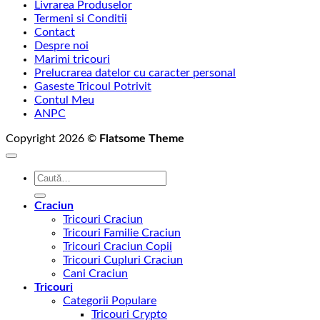
Livrarea Produselor
până
Termeni si Conditii
la
Contact
75,00 lei
Despre noi
Marimi tricouri
Prelucrarea datelor cu caracter personal
Gaseste Tricoul Potrivit
Contul Meu
ANPC
Copyright 2026 ©
Flatsome Theme
Caută
după:
Craciun
Tricouri Craciun
Tricouri Familie Craciun
Tricouri Craciun Copii
Tricouri Cupluri Craciun
Cani Craciun
Tricouri
Categorii Populare
Tricouri Crypto