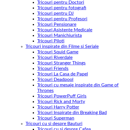
Tricouri pentru Doctori
Tricouri pentru fotografi
Tricouri pentru DJ
Tricouri pentru Profesori
Tricouri Pensionare
Tricouri Asistente Medicale
Tricouri Manichiurista
Tricouri Piloti
Tricouri inspirate din Filme si Seriale
Tricouri Squid Game
Tricouri Riverdale
Tricouri Stranger Things
Tricouri Friends
Tricouri La Casa de Papel
Tricouri Deadpool
Tricouri cu mesaje inspirate din Game of
Thrones
Tricouri PowerPuff Girls
Tricouri Rick and Morty
Tricouri Harry Potter
Tricouri Inspirate din Breaking Bad
Tricouri Superman
Tricouri cu si despre Bauturi
Tricouri cu si despre Cafea