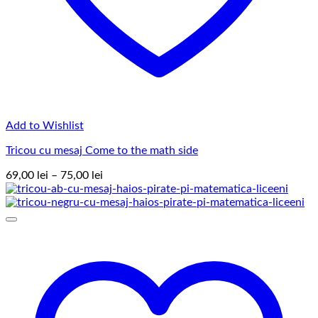
Add to Wishlist
Tricou cu mesaj Come to the math side
Interval
69,00
lei
–
75,00
lei
de
prețuri:
69,00 lei
până
la
75,00 lei