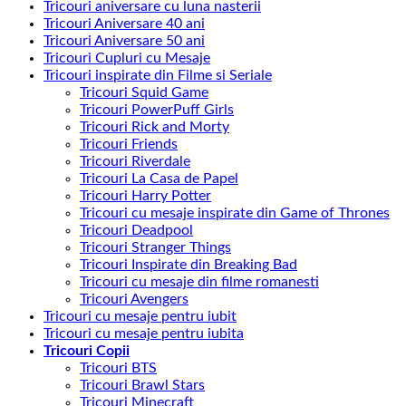
Tricouri aniversare cu luna nasterii
Tricouri Aniversare 40 ani
Tricouri Aniversare 50 ani
Tricouri Cupluri cu Mesaje
Tricouri inspirate din Filme si Seriale
Tricouri Squid Game
Tricouri PowerPuff Girls
Tricouri Rick and Morty
Tricouri Friends
Tricouri Riverdale
Tricouri La Casa de Papel
Tricouri Harry Potter
Tricouri cu mesaje inspirate din Game of Thrones
Tricouri Deadpool
Tricouri Stranger Things
Tricouri Inspirate din Breaking Bad
Tricouri cu mesaje din filme romanesti
Tricouri Avengers
Tricouri cu mesaje pentru iubit
Tricouri cu mesaje pentru iubita
Tricouri Copii
Tricouri BTS
Tricouri Brawl Stars
Tricouri Minecraft