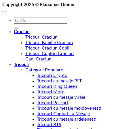
Copyright 2026 ©
Flatsome Theme
Caută
după:
Craciun
Tricouri Craciun
Tricouri Familie Craciun
Tricouri Craciun Copii
Tricouri Cupluri Craciun
Cani Craciun
Tricouri
Categorii Populare
Tricouri Crypto
Tricouri cu mesaje BFF
Tricouri King Queen
Tricouri Moto
Tricouri cu mesaje virale
Tricouri Pescari
Tricouri cu mesaje moldovenesti
Tricouri Cupluri cu Mesaje
Tricouri cu mesaje ardelenesti
Tricouri BTS