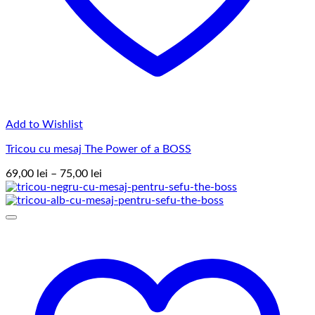
Add to Wishlist
Tricou cu mesaj The Power of a BOSS
Interval
69,00
lei
–
75,00
lei
de
prețuri:
69,00 lei
până
la
75,00 lei