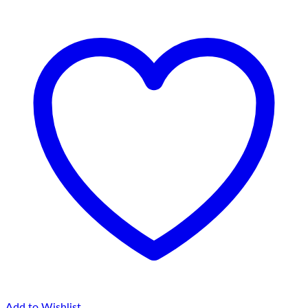
până
la
75,00 lei
Add to Wishlist