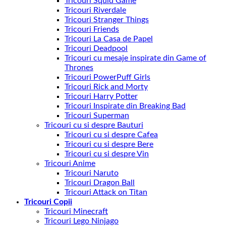
Tricouri Squid Game
Tricouri Riverdale
Tricouri Stranger Things
Tricouri Friends
Tricouri La Casa de Papel
Tricouri Deadpool
Tricouri cu mesaje inspirate din Game of
Thrones
Tricouri PowerPuff Girls
Tricouri Rick and Morty
Tricouri Harry Potter
Tricouri Inspirate din Breaking Bad
Tricouri Superman
Tricouri cu si despre Bauturi
Tricouri cu si despre Cafea
Tricouri cu si despre Bere
Tricouri cu si despre Vin
Tricouri Anime
Tricouri Naruto
Tricouri Dragon Ball
Tricouri Attack on Titan
Tricouri Copii
Tricouri Minecraft
Tricouri Lego Ninjago