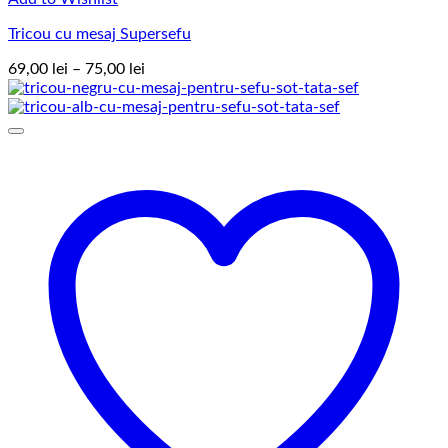
Tricou cu mesaj Supersefu
Interval
69,00
lei
–
75,00
lei
de
prețuri:
69,00 lei
până
la
75,00 lei