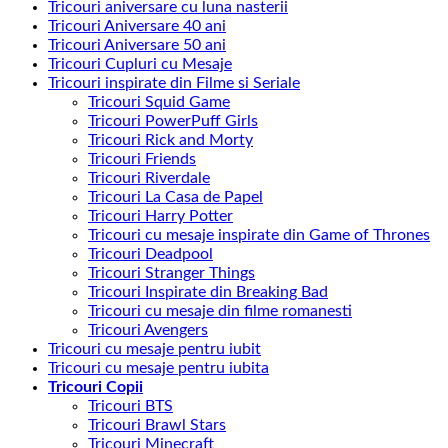
Tricouri aniversare cu luna nasterii
Tricouri Aniversare 40 ani
Tricouri Aniversare 50 ani
Tricouri Cupluri cu Mesaje
Tricouri inspirate din Filme si Seriale
Tricouri Squid Game
Tricouri PowerPuff Girls
Tricouri Rick and Morty
Tricouri Friends
Tricouri Riverdale
Tricouri La Casa de Papel
Tricouri Harry Potter
Tricouri cu mesaje inspirate din Game of Thrones
Tricouri Deadpool
Tricouri Stranger Things
Tricouri Inspirate din Breaking Bad
Tricouri cu mesaje din filme romanesti
Tricouri Avengers
Tricouri cu mesaje pentru iubit
Tricouri cu mesaje pentru iubita
Tricouri Copii
Tricouri BTS
Tricouri Brawl Stars
Tricouri Minecraft