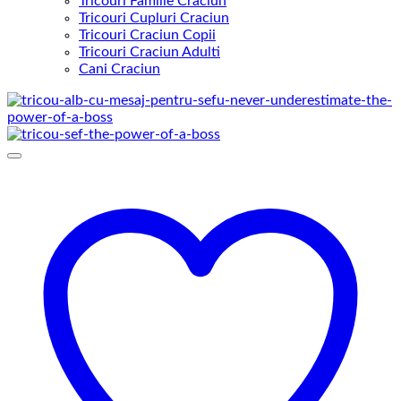
Tricouri Familie Craciun
Tricouri Cupluri Craciun
Tricouri Craciun Copii
Tricouri Craciun Adulti
Cani Craciun