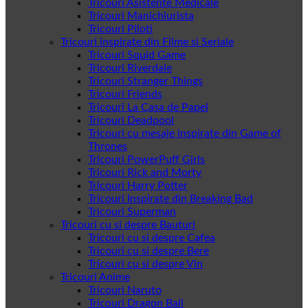
Tricouri Asistente Medicale
Tricouri Manichiurista
Tricouri Piloti
Tricouri inspirate din Filme si Seriale
Tricouri Squid Game
Tricouri Riverdale
Tricouri Stranger Things
Tricouri Friends
Tricouri La Casa de Papel
Tricouri Deadpool
Tricouri cu mesaje inspirate din Game of
Thrones
Tricouri PowerPuff Girls
Tricouri Rick and Morty
Tricouri Harry Potter
Tricouri Inspirate din Breaking Bad
Tricouri Superman
Tricouri cu si despre Bauturi
Tricouri cu si despre Cafea
Tricouri cu si despre Bere
Tricouri cu si despre Vin
Tricouri Anime
Tricouri Naruto
Tricouri Dragon Ball