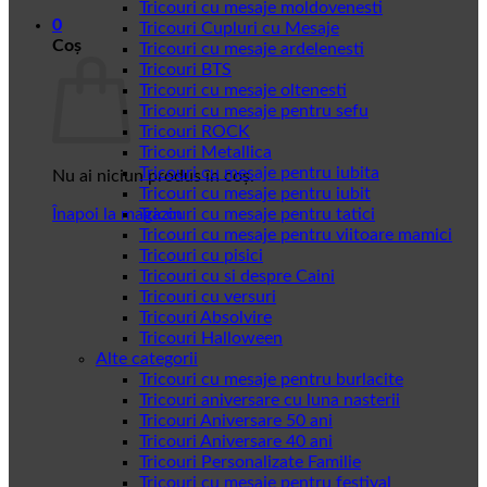
Tricouri cu mesaje moldovenesti
0
Tricouri Cupluri cu Mesaje
Coș
Tricouri cu mesaje ardelenesti
Tricouri BTS
Tricouri cu mesaje oltenesti
Tricouri cu mesaje pentru sefu
Tricouri ROCK
Tricouri Metallica
Tricouri cu mesaje pentru iubita
Nu ai niciun produs în coș.
Tricouri cu mesaje pentru iubit
Înapoi la magazin
Tricouri cu mesaje pentru tatici
Tricouri cu mesaje pentru viitoare mamici
Tricouri cu pisici
Tricouri cu si despre Caini
Tricouri cu versuri
Tricouri Absolvire
Tricouri Halloween
Alte categorii
Tricouri cu mesaje pentru burlacite
Tricouri aniversare cu luna nasterii
Tricouri Aniversare 50 ani
Tricouri Aniversare 40 ani
Tricouri Personalizate Familie
Tricouri cu mesaje pentru festival