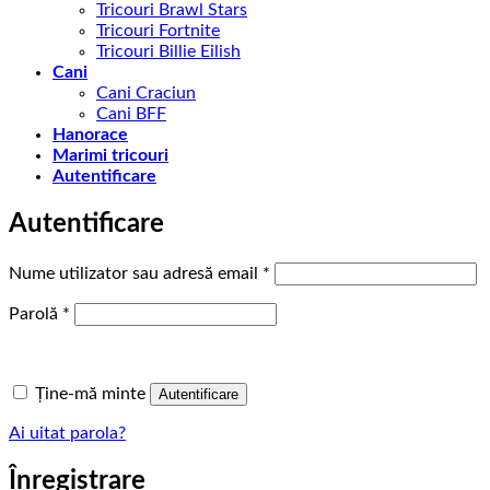
Tricouri Brawl Stars
Tricouri Fortnite
Tricouri Billie Eilish
Cani
Cani Craciun
Cani BFF
Hanorace
Marimi tricouri
Autentificare
Autentificare
Obligatoriu
Nume utilizator sau adresă email
*
Obligatoriu
Parolă
*
Ține-mă minte
Autentificare
Ai uitat parola?
Înregistrare