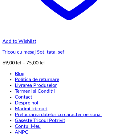
Add to Wishlist
Tricou cu mesaj Sot, tata, sef
Interval
69,00
lei
–
75,00
lei
de
Blog
prețuri:
Politica de returnare
69,00 lei
Livrarea Produselor
până
Termeni si Conditii
la
Contact
75,00 lei
Despre noi
Marimi tricouri
Prelucrarea datelor cu caracter personal
Gaseste Tricoul Potrivit
Contul Meu
ANPC