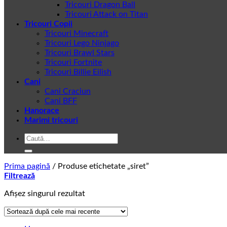
Tricouri Dragon Ball
Tricouri Attack on Titan
Tricouri Copii
Tricouri Minecraft
Tricouri Lego Ninjago
Tricouri Brawl Stars
Tricouri Fortnite
Tricouri Billie Eilish
Cani
Cani Craciun
Cani BFF
Hanorace
Marimi tricouri
Caută
după:
Prima pagină
/
Produse etichetate „siret”
Filtrează
Afișez singurul rezultat