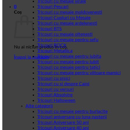
Tricouri cu mesaje virale
0
Tricouri Pescari
Coș
Tricouri cu mesaje moldovenesti
Tricouri Cupluri cu Mesaje
Tricouri cu mesaje ardelenesti
Tricouri BTS
Tricouri cu mesaje oltenesti
Tricouri cu mesaje pentru sefu
Tricouri ROCK
Nu ai niciun produs în coș.
Tricouri Metallica
Tricouri cu mesaje pentru iubita
Înapoi la magazin
Tricouri cu mesaje pentru iubit
Tricouri cu mesaje pentru tatici
Tricouri cu mesaje pentru viitoare mamici
Tricouri cu pisici
Tricouri cu si despre Caini
Tricouri cu versuri
Tricouri Absolvire
Tricouri Halloween
Alte categorii
Tricouri cu mesaje pentru burlacite
Tricouri aniversare cu luna nasterii
Tricouri Aniversare 50 ani
Tricouri Aniversare 40 ani