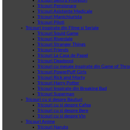
Tricouri pentru Profesori
Tricouri Pensionare
Tricouri Asistente Medicale
Tricouri Manichiurista
Tricouri Piloti
Tricouri inspirate din Filme si Seriale
Tricouri Squid Game
Tricouri Riverdale
Tricouri Stranger Things
Tricouri Friends
Tricouri La Casa de Papel
Tricouri Deadpool
Tricouri cu mesaje inspirate din Game of Thr
Tricouri PowerPuff Girls
Tricouri Rick and Morty
Tricouri Harry Potter
Tricouri Inspirate din Breaking Bad
Tricouri Superman
Tricouri cu si despre Bauturi
Tricouri cu si despre Cafea
Tricouri cu si despre Bere
Tricouri cu si despre Vin
Tricouri Anime
Tricouri Naruto