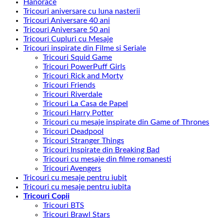
Hanorace
recente
Tricouri aniversare cu luna nasterii
Tricouri Aniversare 40 ani
Tricouri Aniversare 50 ani
Tricouri Cupluri cu Mesaje
Tricouri inspirate din Filme si Seriale
Tricouri Squid Game
Tricouri PowerPuff Girls
Tricouri Rick and Morty
Tricouri Friends
Tricouri Riverdale
Tricouri La Casa de Papel
Tricouri Harry Potter
Tricouri cu mesaje inspirate din Game of Thrones
Tricouri Deadpool
Tricouri Stranger Things
Tricouri Inspirate din Breaking Bad
Tricouri cu mesaje din filme romanesti
Tricouri Avengers
Tricouri cu mesaje pentru iubit
Tricouri cu mesaje pentru iubita
Tricouri Copii
Tricouri BTS
Tricouri Brawl Stars