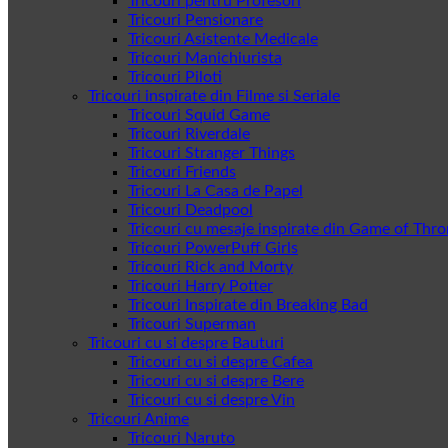
Tricouri pentru Profesori
Tricouri Pensionare
Tricouri Asistente Medicale
Tricouri Manichiurista
Tricouri Piloti
Tricouri inspirate din Filme si Seriale
Tricouri Squid Game
Tricouri Riverdale
Tricouri Stranger Things
Tricouri Friends
Tricouri La Casa de Papel
Tricouri Deadpool
Tricouri cu mesaje inspirate din Game of Thr
Tricouri PowerPuff Girls
Tricouri Rick and Morty
Tricouri Harry Potter
Tricouri Inspirate din Breaking Bad
Tricouri Superman
Tricouri cu si despre Bauturi
Tricouri cu si despre Cafea
Tricouri cu si despre Bere
Tricouri cu si despre Vin
Tricouri Anime
Tricouri Naruto