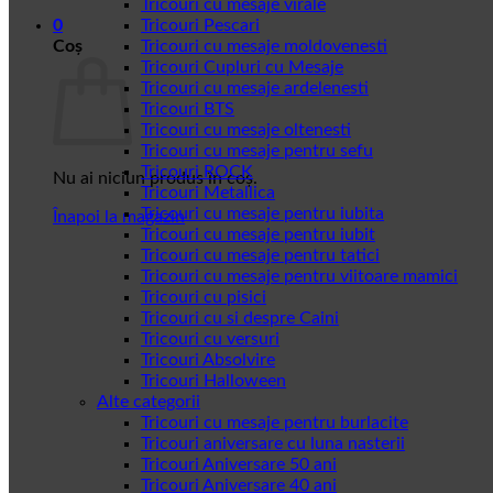
Tricouri cu mesaje virale
0
Tricouri Pescari
Coș
Tricouri cu mesaje moldovenesti
Tricouri Cupluri cu Mesaje
Tricouri cu mesaje ardelenesti
Tricouri BTS
Tricouri cu mesaje oltenesti
Tricouri cu mesaje pentru sefu
Tricouri ROCK
Nu ai niciun produs în coș.
Tricouri Metallica
Tricouri cu mesaje pentru iubita
Înapoi la magazin
Tricouri cu mesaje pentru iubit
Tricouri cu mesaje pentru tatici
Tricouri cu mesaje pentru viitoare mamici
Tricouri cu pisici
Tricouri cu si despre Caini
Tricouri cu versuri
Tricouri Absolvire
Tricouri Halloween
Alte categorii
Tricouri cu mesaje pentru burlacite
Tricouri aniversare cu luna nasterii
Tricouri Aniversare 50 ani
Tricouri Aniversare 40 ani