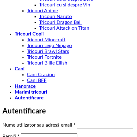
Tricouri cu si despre Vin
Tricouri Anime
Tricouri Naruto
Tricouri Dragon Ball
Tricouri Attack on Titan
Tricouri Copii
Tricouri Minecraft
Tricouri Lego Ninjago
Tricouri Brawl Stars
Tricouri Fortnite
Tricouri Billie Eilish
Cani
Cani Craciun
Cani BFF
Hanorace
Marimi tricouri
Autentificare
Autentificare
Obligatoriu
Nume utilizator sau adresă email
*
Obligatoriu
Parolă
*