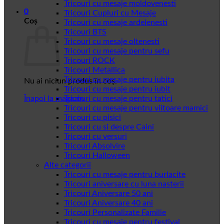
Tricouri cu mesaje moldovenesti
0
Tricouri Cupluri cu Mesaje
Coș
Tricouri cu mesaje ardelenesti
Tricouri BTS
Tricouri cu mesaje oltenesti
Tricouri cu mesaje pentru sefu
Tricouri ROCK
Tricouri Metallica
Tricouri cu mesaje pentru iubita
Nu ai niciun produs în coș.
Tricouri cu mesaje pentru iubit
Înapoi la magazin
Tricouri cu mesaje pentru tatici
Tricouri cu mesaje pentru viitoare mamici
Tricouri cu pisici
Tricouri cu si despre Caini
Tricouri cu versuri
Tricouri Absolvire
Tricouri Halloween
Alte categorii
Tricouri cu mesaje pentru burlacite
Tricouri aniversare cu luna nasterii
Tricouri Aniversare 50 ani
Tricouri Aniversare 40 ani
Tricouri Personalizate Familie
Tricouri cu mesaje pentru festival