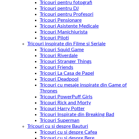
Tricouri pentru fotografi
Tricouri pentru DJ
Tricouri pentru Profesori
Tricouri Pensionare
Tricouri Asistente Medicale
Tricouri Manichiurista
Tricouri Piloti
Tricouri inspirate din Filme si Seriale
Tricouri Squid Game
Tricouri Riverdale
Tricouri Stranger Things
Tricouri Friends
Tricouri La Casa de Papel
Tricouri Deadpool
Tricouri cu mesaje inspirate din Game of
Thrones
Tricouri PowerPuff Girls
Tricouri Rick and Morty
Tricouri Harry Potter
Tricouri Inspirate din Breaking Bad
Tricouri Superman
Tricouri cu si despre Bauturi
Tricouri cu si despre Cafea
Tricouri cu si despre Bere