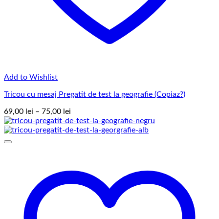
Add to Wishlist
Tricou cu mesaj Pregatit de test la geografie (Copiaz?)
Interval
69,00
lei
–
75,00
lei
de
prețuri:
69,00 lei
până
la
75,00 lei