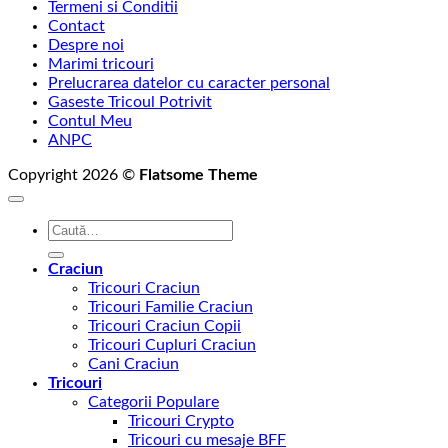
Termeni si Conditii
la
Contact
75,00 lei
Despre noi
Marimi tricouri
Prelucrarea datelor cu caracter personal
Gaseste Tricoul Potrivit
Contul Meu
ANPC
Copyright 2026 ©
Flatsome Theme
Caută
după:
Craciun
Tricouri Craciun
Tricouri Familie Craciun
Tricouri Craciun Copii
Tricouri Cupluri Craciun
Cani Craciun
Tricouri
Categorii Populare
Tricouri Crypto
Tricouri cu mesaje BFF