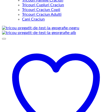
Tricouri Familie Craciun
Tricouri Cupluri Craciun
Tricouri Craciun Copii
Tricouri Craciun Adulti
Cani Craciun