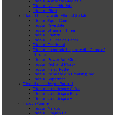
Tricouri Asistente Medicale
Tricouri Manichiurista
Tricouri Piloti
Tricouri inspirate din Filme si Seriale
Tricouri Squid Game
Tricouri Riverdale
Tricouri Stranger Things
Tricouri Friends
Tricouri La Casa de Papel
Tricouri Deadpool
Tricouri cu mesaje inspirate din Game of
Thrones
Tricouri PowerPuff Girls
Tricouri Rick and Morty
Tricouri Harry Potter
Tricouri Inspirate din Breaking Bad
Tricouri Superman
Tricouri cu si despre Bauturi
Tricouri cu si despre Cafea
Tricouri cu si despre Bere
Tricouri cu si despre Vin
Tricouri Anime
Tricouri Naruto
Tricouri Dragon Ball