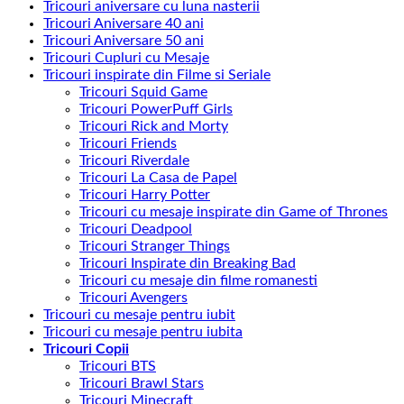
Tricouri aniversare cu luna nasterii
Tricouri Aniversare 40 ani
Tricouri Aniversare 50 ani
Tricouri Cupluri cu Mesaje
Tricouri inspirate din Filme si Seriale
Tricouri Squid Game
Tricouri PowerPuff Girls
Tricouri Rick and Morty
Tricouri Friends
Tricouri Riverdale
Tricouri La Casa de Papel
Tricouri Harry Potter
Tricouri cu mesaje inspirate din Game of Thrones
Tricouri Deadpool
Tricouri Stranger Things
Tricouri Inspirate din Breaking Bad
Tricouri cu mesaje din filme romanesti
Tricouri Avengers
Tricouri cu mesaje pentru iubit
Tricouri cu mesaje pentru iubita
Tricouri Copii
Tricouri BTS
Tricouri Brawl Stars
Tricouri Minecraft