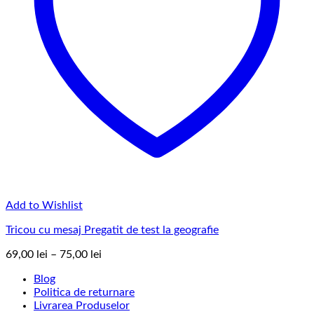
Add to Wishlist
Tricou cu mesaj Pregatit de test la geografie
Interval
69,00
lei
–
75,00
lei
de
Blog
prețuri:
Politica de returnare
69,00 lei
Livrarea Produselor
până