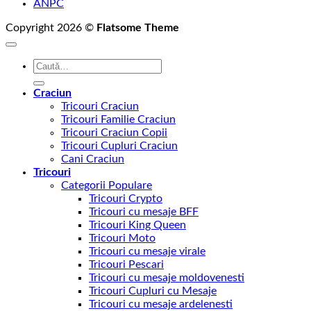
ANPC
Copyright 2026 ©
Flatsome Theme
Caută
după:
Craciun
Tricouri Craciun
Tricouri Familie Craciun
Tricouri Craciun Copii
Tricouri Cupluri Craciun
Cani Craciun
Tricouri
Categorii Populare
Tricouri Crypto
Tricouri cu mesaje BFF
Tricouri King Queen
Tricouri Moto
Tricouri cu mesaje virale
Tricouri Pescari
Tricouri cu mesaje moldovenesti
Tricouri Cupluri cu Mesaje
Tricouri cu mesaje ardelenesti