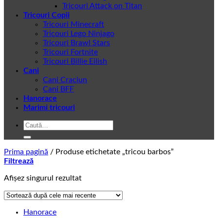
Tricouri Attack on Titan
Tricouri Copii
Tricouri Minecraft
Tricouri Lego Ninjago
Tricouri Brawl Stars
Tricouri Fortnite
Tricouri Billie Eilish
Cani
Cani Craciun
Cani BFF
Hanorace
Marimi tricouri
Caută
după:
Prima pagină
/
Produse etichetate „tricou barbos”
Filtrează
Afișez singurul rezultat
Hanorace