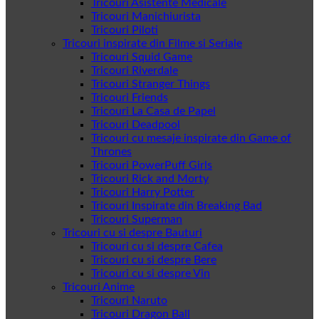
Tricouri Asistente Medicale
Tricouri Manichiurista
Tricouri Piloti
Tricouri inspirate din Filme si Seriale
Tricouri Squid Game
Tricouri Riverdale
Tricouri Stranger Things
Tricouri Friends
Tricouri La Casa de Papel
Tricouri Deadpool
Tricouri cu mesaje inspirate din Game of
Thrones
Tricouri PowerPuff Girls
Tricouri Rick and Morty
Tricouri Harry Potter
Tricouri Inspirate din Breaking Bad
Tricouri Superman
Tricouri cu si despre Bauturi
Tricouri cu si despre Cafea
Tricouri cu si despre Bere
Tricouri cu si despre Vin
Tricouri Anime
Tricouri Naruto
Tricouri Dragon Ball