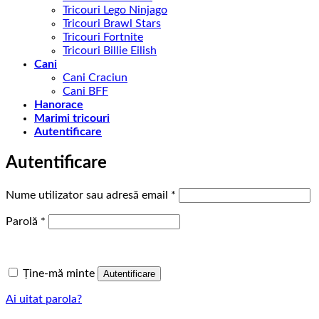
Tricouri Lego Ninjago
Tricouri Brawl Stars
Tricouri Fortnite
Tricouri Billie Eilish
Cani
Cani Craciun
Cani BFF
Hanorace
Marimi tricouri
Autentificare
Autentificare
Obligatoriu
Nume utilizator sau adresă email
*
Obligatoriu
Parolă
*
Ține-mă minte
Autentificare
Ai uitat parola?