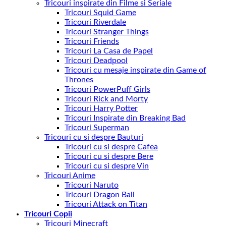
Tricouri inspirate din Filme si Seriale
Tricouri Squid Game
Tricouri Riverdale
Tricouri Stranger Things
Tricouri Friends
Tricouri La Casa de Papel
Tricouri Deadpool
Tricouri cu mesaje inspirate din Game of
Thrones
Tricouri PowerPuff Girls
Tricouri Rick and Morty
Tricouri Harry Potter
Tricouri Inspirate din Breaking Bad
Tricouri Superman
Tricouri cu si despre Bauturi
Tricouri cu si despre Cafea
Tricouri cu si despre Bere
Tricouri cu si despre Vin
Tricouri Anime
Tricouri Naruto
Tricouri Dragon Ball
Tricouri Attack on Titan
Tricouri Copii
Tricouri Minecraft