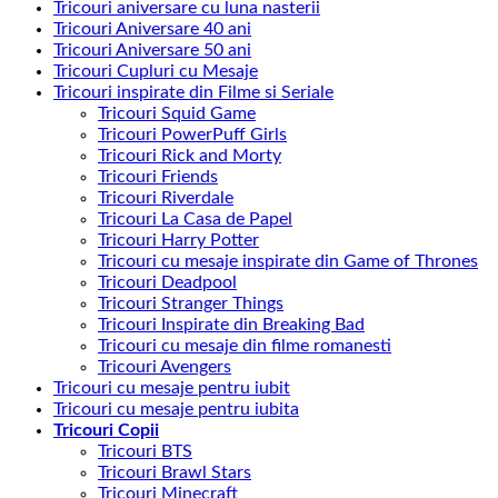
Tricouri aniversare cu luna nasterii
Tricouri Aniversare 40 ani
Tricouri Aniversare 50 ani
Tricouri Cupluri cu Mesaje
Tricouri inspirate din Filme si Seriale
Tricouri Squid Game
Tricouri PowerPuff Girls
Tricouri Rick and Morty
Tricouri Friends
Tricouri Riverdale
Tricouri La Casa de Papel
Tricouri Harry Potter
Tricouri cu mesaje inspirate din Game of Thrones
Tricouri Deadpool
Tricouri Stranger Things
Tricouri Inspirate din Breaking Bad
Tricouri cu mesaje din filme romanesti
Tricouri Avengers
Tricouri cu mesaje pentru iubit
Tricouri cu mesaje pentru iubita
Tricouri Copii
Tricouri BTS
Tricouri Brawl Stars
Tricouri Minecraft