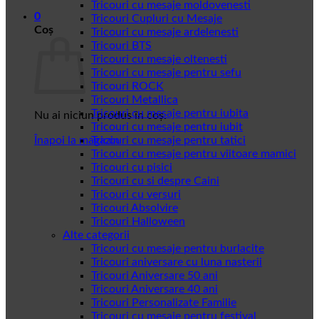
Tricouri cu mesaje moldovenesti
0
Tricouri Cupluri cu Mesaje
Coș
Tricouri cu mesaje ardelenesti
Tricouri BTS
Tricouri cu mesaje oltenesti
Tricouri cu mesaje pentru sefu
Tricouri ROCK
Tricouri Metallica
Tricouri cu mesaje pentru iubita
Nu ai niciun produs în coș.
Tricouri cu mesaje pentru iubit
Înapoi la magazin
Tricouri cu mesaje pentru tatici
Tricouri cu mesaje pentru viitoare mamici
Tricouri cu pisici
Tricouri cu si despre Caini
Tricouri cu versuri
Tricouri Absolvire
Tricouri Halloween
Alte categorii
Tricouri cu mesaje pentru burlacite
Tricouri aniversare cu luna nasterii
Tricouri Aniversare 50 ani
Tricouri Aniversare 40 ani
Tricouri Personalizate Familie
Tricouri cu mesaje pentru festival