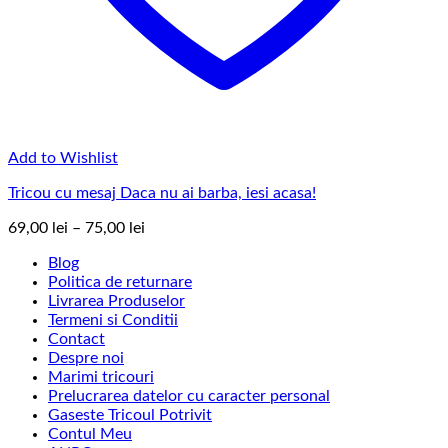
Add to Wishlist
Tricou cu mesaj Daca nu ai barba, iesi acasa!
Interval
69,00
lei
–
75,00
lei
de
Blog
prețuri:
Politica de returnare
69,00 lei
Livrarea Produselor
până
Termeni si Conditii
la
Contact
75,00 lei
Despre noi
Marimi tricouri
Prelucrarea datelor cu caracter personal
Gaseste Tricoul Potrivit
Contul Meu