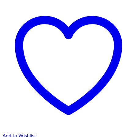
până
la
75,00 lei
Add to Wishlist