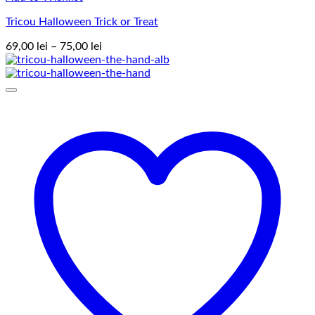
Tricou Halloween Trick or Treat
Interval
69,00
lei
–
75,00
lei
de
prețuri:
69,00 lei
până
la
75,00 lei