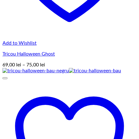
Add to Wishlist
Tricou Halloween Ghost
Interval
69,00
lei
–
75,00
lei
de
prețuri:
69,00 lei
până
la
75,00 lei