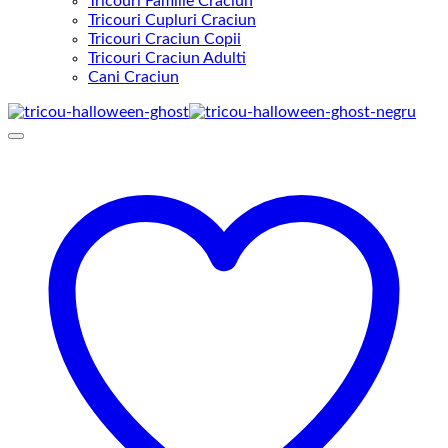
Tricouri Familie Craciun
Tricouri Cupluri Craciun
Tricouri Craciun Copii
Tricouri Craciun Adulti
Cani Craciun