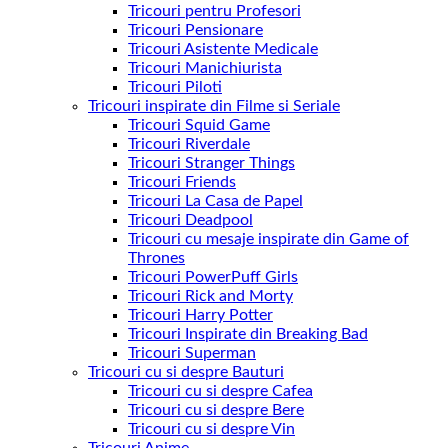
Tricouri pentru Profesori
Tricouri Pensionare
Tricouri Asistente Medicale
Tricouri Manichiurista
Tricouri Piloti
Tricouri inspirate din Filme si Seriale
Tricouri Squid Game
Tricouri Riverdale
Tricouri Stranger Things
Tricouri Friends
Tricouri La Casa de Papel
Tricouri Deadpool
Tricouri cu mesaje inspirate din Game of
Thrones
Tricouri PowerPuff Girls
Tricouri Rick and Morty
Tricouri Harry Potter
Tricouri Inspirate din Breaking Bad
Tricouri Superman
Tricouri cu si despre Bauturi
Tricouri cu si despre Cafea
Tricouri cu si despre Bere
Tricouri cu si despre Vin