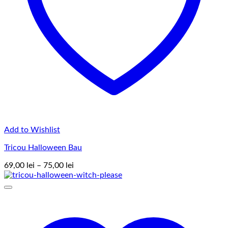
Add to Wishlist
Tricou Halloween Bau
Interval
69,00
lei
–
75,00
lei
de
prețuri:
69,00 lei
până
la
75,00 lei