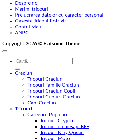
Despre noi
Marimi tricouri
Prelucrarea datelor cu caracter personal
Gaseste Tricoul Potrivit
Contul Meu
ANPC
Copyright 2026 ©
Flatsome Theme
Caută
după:
Craciun
Tricouri Craciun
Tricouri Familie Craciun
Tricouri Craciun Copii
Tricouri Cupluri Craciun
Cani Craciun
Tricouri
Categorii Populare
Tricouri Crypto
Tricouri cu mesaje BFF
Tricouri King Queen
Tricouri Moto