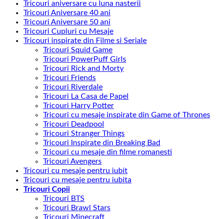
Tricouri aniversare cu luna nasterii
Tricouri Aniversare 40 ani
Tricouri Aniversare 50 ani
Tricouri Cupluri cu Mesaje
Tricouri inspirate din Filme si Seriale
Tricouri Squid Game
Tricouri PowerPuff Girls
Tricouri Rick and Morty
Tricouri Friends
Tricouri Riverdale
Tricouri La Casa de Papel
Tricouri Harry Potter
Tricouri cu mesaje inspirate din Game of Thrones
Tricouri Deadpool
Tricouri Stranger Things
Tricouri Inspirate din Breaking Bad
Tricouri cu mesaje din filme romanesti
Tricouri Avengers
Tricouri cu mesaje pentru iubit
Tricouri cu mesaje pentru iubita
Tricouri Copii
Tricouri BTS
Tricouri Brawl Stars
Tricouri Minecraft