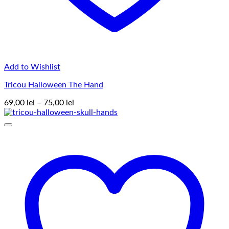
Add to Wishlist
Tricou Halloween The Hand
Interval
69,00
lei
–
75,00
lei
de
prețuri:
69,00 lei
până
la
75,00 lei