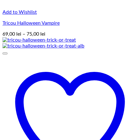
Add to Wishlist
Tricou Halloween Vampire
Interval
69,00
lei
–
75,00
lei
de
prețuri:
69,00 lei
până
la
75,00 lei