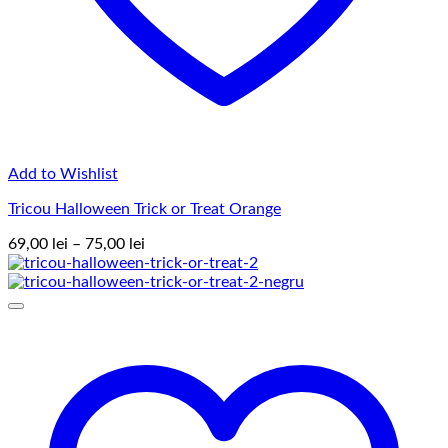
Add to Wishlist
Tricou Halloween Trick or Treat Orange
Interval
69,00
lei
–
75,00
lei
de
prețuri:
69,00 lei
până
la
75,00 lei