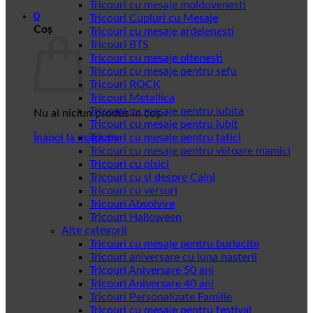
Tricouri cu mesaje moldovenesti
0
Tricouri Cupluri cu Mesaje
Coș
Tricouri cu mesaje ardelenesti
Tricouri BTS
Tricouri cu mesaje oltenesti
Tricouri cu mesaje pentru sefu
Tricouri ROCK
Tricouri Metallica
Tricouri cu mesaje pentru iubita
Nu ai niciun produs în coș.
Tricouri cu mesaje pentru iubit
Înapoi la magazin
Tricouri cu mesaje pentru tatici
Tricouri cu mesaje pentru viitoare mamici
Tricouri cu pisici
Tricouri cu si despre Caini
Tricouri cu versuri
Tricouri Absolvire
Tricouri Halloween
Alte categorii
Tricouri cu mesaje pentru burlacite
Tricouri aniversare cu luna nasterii
Tricouri Aniversare 50 ani
Tricouri Aniversare 40 ani
Tricouri Personalizate Familie
Tricouri cu mesaje pentru festival