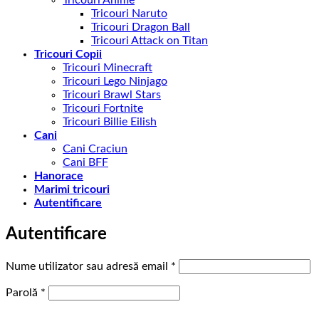
Tricouri Anime
Tricouri Naruto
Tricouri Dragon Ball
Tricouri Attack on Titan
Tricouri Copii
Tricouri Minecraft
Tricouri Lego Ninjago
Tricouri Brawl Stars
Tricouri Fortnite
Tricouri Billie Eilish
Cani
Cani Craciun
Cani BFF
Hanorace
Marimi tricouri
Autentificare
Autentificare
Obligatoriu
Nume utilizator sau adresă email
*
Obligatoriu
Parolă
*