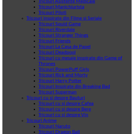
Tricouri Asistente Medicale
Tricouri Manichiurista
Tricouri Piloti
Tricouri inspirate din Filme si Seriale
Tricouri Squid Game
Tricouri Riverdale
Tricouri Stranger Things
Tricouri Friends
Tricouri La Casa de Papel
Tricouri Deadpool
Tricouri cu mesaje inspirate din Game of
Thrones
Tricouri PowerPuff Girls
Tricouri Rick and Morty
Tricouri Harry Potter
Tricouri Inspirate din Breaking Bad
Tricouri Superman
Tricouri cu si despre Bauturi
Tricouri cu si despre Cafea
Tricouri cu si despre Bere
Tricouri cu si despre Vin
Tricouri Anime
Tricouri Naruto
Tricouri Dragon Ball