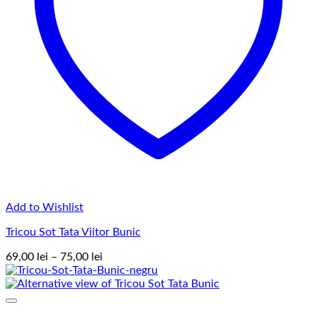
Add to Wishlist
Tricou Sot Tata Viitor Bunic
Interval
69,00
lei
–
75,00
lei
de
prețuri:
69,00 lei
până