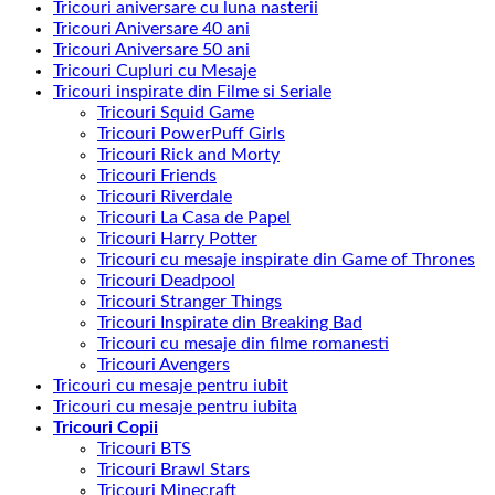
Tricouri aniversare cu luna nasterii
Tricouri Aniversare 40 ani
Tricouri Aniversare 50 ani
Tricouri Cupluri cu Mesaje
Tricouri inspirate din Filme si Seriale
Tricouri Squid Game
Tricouri PowerPuff Girls
Tricouri Rick and Morty
Tricouri Friends
Tricouri Riverdale
Tricouri La Casa de Papel
Tricouri Harry Potter
Tricouri cu mesaje inspirate din Game of Thrones
Tricouri Deadpool
Tricouri Stranger Things
Tricouri Inspirate din Breaking Bad
Tricouri cu mesaje din filme romanesti
Tricouri Avengers
Tricouri cu mesaje pentru iubit
Tricouri cu mesaje pentru iubita
Tricouri Copii
Tricouri BTS
Tricouri Brawl Stars
Tricouri Minecraft