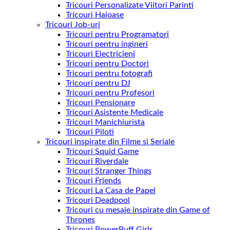
Tricouri Personalizate Viitori Parinti
Tricouri Haioase
Tricouri Job-uri
Tricouri pentru Programatori
Tricouri pentru ingineri
Tricouri Electricieni
Tricouri pentru Doctori
Tricouri pentru fotografi
Tricouri pentru DJ
Tricouri pentru Profesori
Tricouri Pensionare
Tricouri Asistente Medicale
Tricouri Manichiurista
Tricouri Piloti
Tricouri inspirate din Filme si Seriale
Tricouri Squid Game
Tricouri Riverdale
Tricouri Stranger Things
Tricouri Friends
Tricouri La Casa de Papel
Tricouri Deadpool
Tricouri cu mesaje inspirate din Game of
Thrones
Tricouri PowerPuff Girls