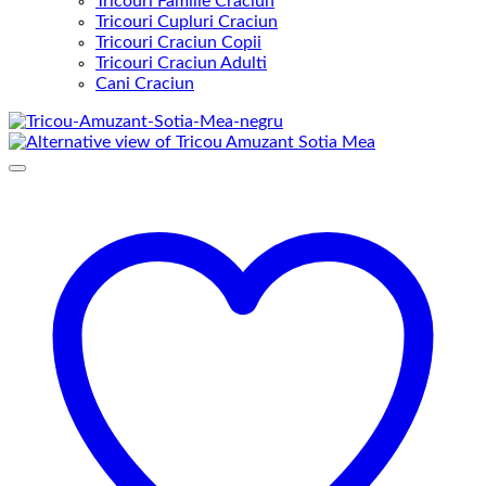
Tricouri Familie Craciun
Tricouri Cupluri Craciun
Tricouri Craciun Copii
Tricouri Craciun Adulti
Cani Craciun