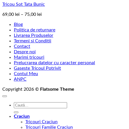
Tricou Sot Tata Bunic
Interval
69,00
lei
–
75,00
lei
de
Blog
prețuri:
Politica de returnare
69,00 lei
Livrarea Produselor
până
Termeni si Conditii
la
Contact
75,00 lei
Despre noi
Marimi tricouri
Prelucrarea datelor cu caracter personal
Gaseste Tricoul Potrivit
Contul Meu
ANPC
Copyright 2026 ©
Flatsome Theme
Caută
după:
Craciun
Tricouri Craciun
Tricouri Familie Craciun