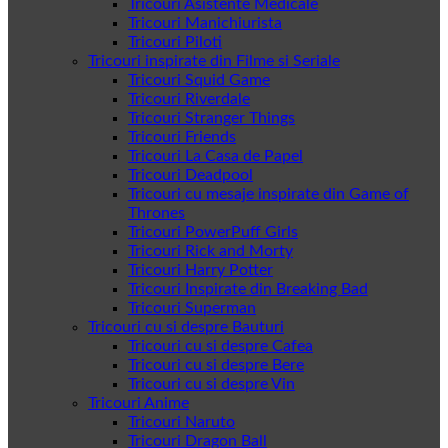
Tricouri Asistente Medicale
Tricouri Manichiurista
Tricouri Piloti
Tricouri inspirate din Filme si Seriale
Tricouri Squid Game
Tricouri Riverdale
Tricouri Stranger Things
Tricouri Friends
Tricouri La Casa de Papel
Tricouri Deadpool
Tricouri cu mesaje inspirate din Game of
Thrones
Tricouri PowerPuff Girls
Tricouri Rick and Morty
Tricouri Harry Potter
Tricouri Inspirate din Breaking Bad
Tricouri Superman
Tricouri cu si despre Bauturi
Tricouri cu si despre Cafea
Tricouri cu si despre Bere
Tricouri cu si despre Vin
Tricouri Anime
Tricouri Naruto
Tricouri Dragon Ball