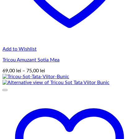
Add to Wishlist
Tricou Amuzant Sotia Mea
Interval
69,00
lei
–
75,00
lei
de
prețuri:
69,00 lei
până
la
75,00 lei