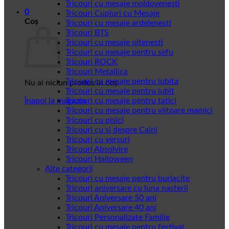
Tricouri cu mesaje moldovenesti
0
Tricouri Cupluri cu Mesaje
Coș
Tricouri cu mesaje ardelenesti
Tricouri BTS
Tricouri cu mesaje oltenesti
Tricouri cu mesaje pentru sefu
Tricouri ROCK
Tricouri Metallica
Tricouri cu mesaje pentru iubita
Nu ai niciun produs în coș.
Tricouri cu mesaje pentru iubit
Înapoi la magazin
Tricouri cu mesaje pentru tatici
Tricouri cu mesaje pentru viitoare mamici
Tricouri cu pisici
Tricouri cu si despre Caini
Tricouri cu versuri
Tricouri Absolvire
Tricouri Halloween
Alte categorii
Tricouri cu mesaje pentru burlacite
Tricouri aniversare cu luna nasterii
Tricouri Aniversare 50 ani
Tricouri Aniversare 40 ani
Tricouri Personalizate Familie
Tricouri cu mesaje pentru festival