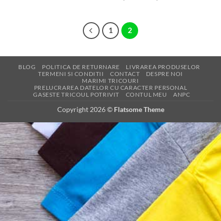
de
prețuri:
prețuri:
69,00 lei
69,00 lei
până
până
la
la
1
2
75,00 lei
75,00 lei
BLOG
POLITICA DE RETURNARE
LIVRAREA PRODUSELOR
TERMENI SI CONDITII
CONTACT
DESPRE NOI
MARIMI TRICOURI
PRELUCRAREA DATELOR CU CARACTER PERSONAL
GASESTE TRICOUL POTRIVIT
CONTUL MEU
ANPC
Copyright 2026 ©
Flatsome Theme