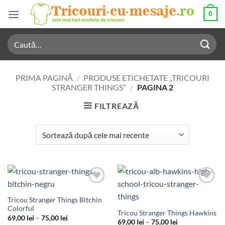
Skip
0
to
content
Caută
după:
PRIMA PAGINĂ
/
PRODUSE ETICHETATE „TRICOURI
STRANGER THINGS”
/
PAGINA 2
FILTREAZĂ
Add to
Add to
Wishlist
Wishlist
Tricou Stranger Things Bitchin
Colorful
Tricou Stranger Things Hawkins
Interval
69,00
lei
–
75,00
lei
Interval
69,00
lei
–
75,00
lei
de