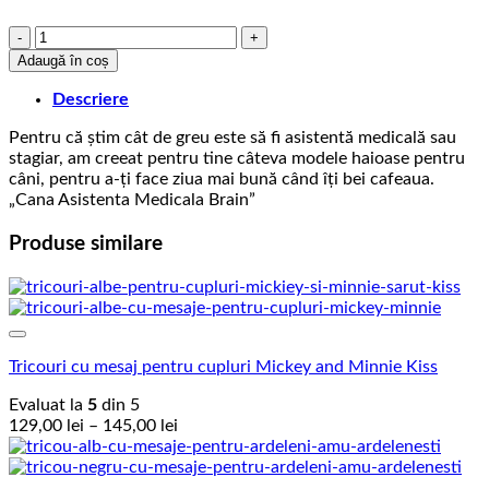
Cantitate
Cana
Adaugă în coș
Asistenta
Medicala
Descriere
Brain
Pentru că știm cât de greu este să fi asistentă medicală sau
stagiar, am creeat pentru tine câteva modele haioase pentru
câni, pentru a-ți face ziua mai bună când îți bei cafeaua.
„Cana Asistenta Medicala Brain”
Produse similare
Add to Wishlist
Tricouri cu mesaj pentru cupluri Mickey and Minnie Kiss
Evaluat la
5
din 5
Interval
129,00
lei
–
145,00
lei
de
prețuri:
129,00 lei