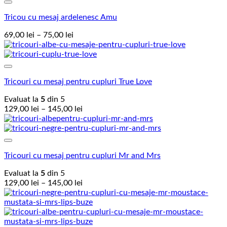
Add to Wishlist
până
Tricou cu mesaj ardelenesc Amu
la
145,00 lei
Interval
69,00
lei
–
75,00
lei
de
prețuri:
69,00 lei
Add to Wishlist
până
Tricouri cu mesaj pentru cupluri True Love
la
75,00 lei
Evaluat la
5
din 5
Interval
129,00
lei
–
145,00
lei
de
prețuri:
129,00 lei
Add to Wishlist
până
Tricouri cu mesaj pentru cupluri Mr and Mrs
la
145,00 lei
Evaluat la
5
din 5
Interval
129,00
lei
–
145,00
lei
de
prețuri:
129,00 lei
până