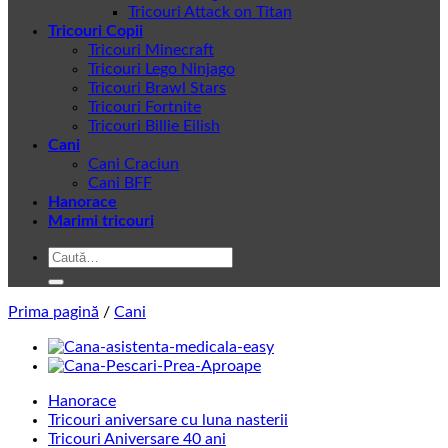
Tricouri Attack on Titan
Tricouri Copii
Tricouri Minecraft
Tricouri Lego Ninjago
Tricouri Brawl Stars
Tricouri Fortnite
Tricouri Billie Eilish
Cani
Cani Craciun
Cani BFF
Hanorace
Marimi tricouri
Caută
după:
Prima pagină
/
Cani
Hanorace
Tricouri aniversare cu luna nasterii
Tricouri Aniversare 40 ani