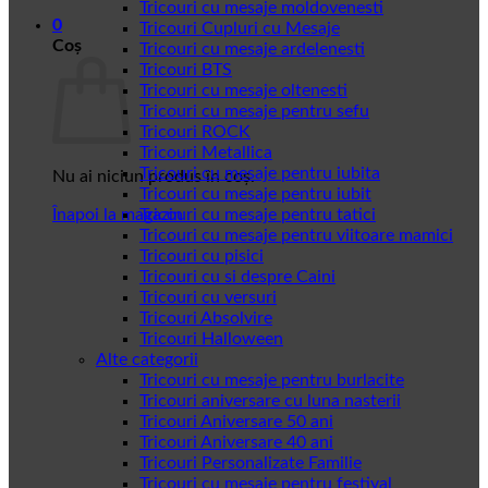
Tricouri cu mesaje moldovenesti
0
Tricouri Cupluri cu Mesaje
Coș
Tricouri cu mesaje ardelenesti
Tricouri BTS
Tricouri cu mesaje oltenesti
Tricouri cu mesaje pentru sefu
Tricouri ROCK
Tricouri Metallica
Tricouri cu mesaje pentru iubita
Nu ai niciun produs în coș.
Tricouri cu mesaje pentru iubit
Înapoi la magazin
Tricouri cu mesaje pentru tatici
Tricouri cu mesaje pentru viitoare mamici
Tricouri cu pisici
Tricouri cu si despre Caini
Tricouri cu versuri
Tricouri Absolvire
Tricouri Halloween
Alte categorii
Tricouri cu mesaje pentru burlacite
Tricouri aniversare cu luna nasterii
Tricouri Aniversare 50 ani
Tricouri Aniversare 40 ani
Tricouri Personalizate Familie
Tricouri cu mesaje pentru festival