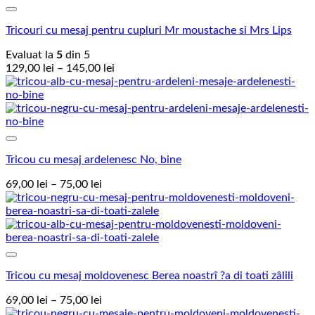
la
Add to Wishlist
145,00 lei
Tricouri cu mesaj pentru cupluri Mr moustache si Mrs Lips
Evaluat la
5
din 5
Interval
129,00
lei
–
145,00
lei
de
prețuri:
129,00 lei
până
la
Add to Wishlist
145,00 lei
Tricou cu mesaj ardelenesc No, bine
Interval
69,00
lei
–
75,00
lei
de
prețuri:
69,00 lei
până
la
Add to Wishlist
75,00 lei
Tricou cu mesaj moldovenesc Berea noastrî ?a di toati zâlili
Interval
69,00
lei
–
75,00
lei
de