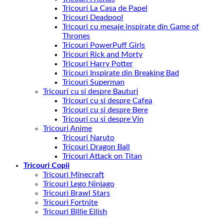
Tricouri La Casa de Papel
Tricouri Deadpool
Tricouri cu mesaje inspirate din Game of
Thrones
Tricouri PowerPuff Girls
Tricouri Rick and Morty
Tricouri Harry Potter
Tricouri Inspirate din Breaking Bad
Tricouri Superman
Tricouri cu si despre Bauturi
Tricouri cu si despre Cafea
Tricouri cu si despre Bere
Tricouri cu si despre Vin
Tricouri Anime
Tricouri Naruto
Tricouri Dragon Ball
Tricouri Attack on Titan
Tricouri Copii
Tricouri Minecraft
Tricouri Lego Ninjago
Tricouri Brawl Stars
Tricouri Fortnite
Tricouri Billie Eilish