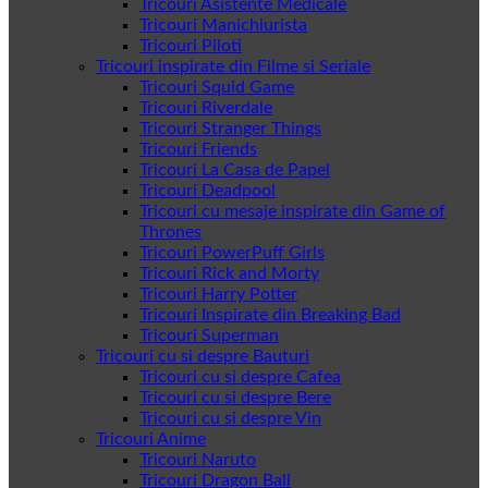
Tricouri Asistente Medicale
Tricouri Manichiurista
Tricouri Piloti
Tricouri inspirate din Filme si Seriale
Tricouri Squid Game
Tricouri Riverdale
Tricouri Stranger Things
Tricouri Friends
Tricouri La Casa de Papel
Tricouri Deadpool
Tricouri cu mesaje inspirate din Game of
Thrones
Tricouri PowerPuff Girls
Tricouri Rick and Morty
Tricouri Harry Potter
Tricouri Inspirate din Breaking Bad
Tricouri Superman
Tricouri cu si despre Bauturi
Tricouri cu si despre Cafea
Tricouri cu si despre Bere
Tricouri cu si despre Vin
Tricouri Anime
Tricouri Naruto
Tricouri Dragon Ball