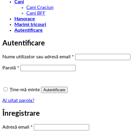
Cani
Cani Craciun
Cani BFF
Hanorace
Marimi tricouri
Autentificare
Autentificare
Obligatoriu
Nume utilizator sau adresă email
*
Obligatoriu
Parolă
*
Ține-mă minte
Autentificare
Ai uitat parola?
Înregistrare
Obligatoriu
Adresă email
*