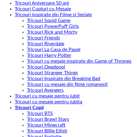
Tricouri Aniversare 50 ani
Tricouri Cupluri cu Mesaje
Tricouri inspirate din Filme si Seriale
Tricouri Squid Game
Tricouri PowerPuff Girls
Tricouri Rick and Morty
Tricouri Friends
Tricouri Riverdale
Tricouri La Casa de Papel
Tricouri Harry Potter
Tricouri cu mesaje inspirate din Game of Thrones
Tricouri Deadpool
Tricouri Stranger Things
Tricouri Inspirate din Breaking Bad
Tricouri cu mesaje din filme romanesti
Tricouri Avengers
Tricouri cu mesaje pentru iubit
Tricouri cu mesaje pentru iubita
Tricouri Copii
Tricouri BTS
Tricouri Brawl Stars
Tricouri Minecraft
Tricouri Billie Eilish
Tricouri Fortnite