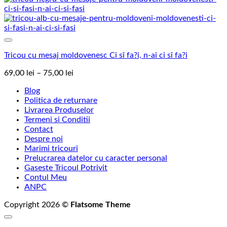
prețuri:
69,00 lei
până
la
Add to Wishlist
75,00 lei
Tricou cu mesaj moldovenesc Ci sî fa?i, n-ai ci sî fa?i
Interval
69,00
lei
–
75,00
lei
de
Blog
prețuri:
Politica de returnare
69,00 lei
Livrarea Produselor
până
Termeni si Conditii
la
Contact
75,00 lei
Despre noi
Marimi tricouri
Prelucrarea datelor cu caracter personal
Gaseste Tricoul Potrivit
Contul Meu
ANPC
Copyright 2026 ©
Flatsome Theme