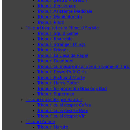
Tricouri pentru Profesori
Tricouri Pensionare
Tricouri Asistente Medicale
Tricouri Manichiurista
Tricouri Piloti
Tricouri inspirate din Filme si Seriale
Tricouri Squid Game
Tricouri Riverdale
Tricouri Stranger Things
Tricouri Friends
Tricouri La Casa de Papel
Tricouri Deadpool
Tricouri cu mesaje inspirate din Game of Thr
Tricouri PowerPuff Girls
Tricouri Rick and Morty
Tricouri Harry Potter
Tricouri Inspirate din Breaking Bad
Tricouri Superman
Tricouri cu si despre Bauturi
Tricouri cu si despre Cafea
Tricouri cu si despre Bere
Tricouri cu si despre Vin
Tricouri Anime
Tricouri Naruto