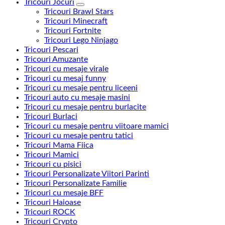
Tricouri Jocuri
Tricouri Brawl Stars
Tricouri Minecraft
Tricouri Fortnite
Tricouri Lego Ninjago
Tricouri Pescari
Tricouri Amuzante
Tricouri cu mesaje virale
Tricouri cu mesaj funny
Tricouri cu mesaje pentru liceeni
Tricouri auto cu mesaje masini
Tricouri cu mesaje pentru burlacite
Tricouri Burlaci
Tricouri cu mesaje pentru viitoare mamici
Tricouri cu mesaje pentru tatici
Tricouri Mama Fiica
Tricouri Mamici
Tricouri cu pisici
Tricouri Personalizate Viitori Parinti
Tricouri Personalizate Familie
Tricouri cu mesaje BFF
Tricouri Haioase
Tricouri ROCK
Tricouri Crypto