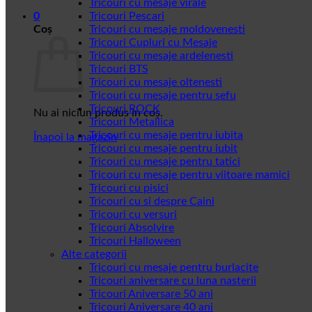
Tricouri cu mesaje virale
0
Tricouri Pescari
Coș
Tricouri cu mesaje moldovenesti
Tricouri Cupluri cu Mesaje
Tricouri cu mesaje ardelenesti
Tricouri BTS
Tricouri cu mesaje oltenesti
Tricouri cu mesaje pentru sefu
Tricouri ROCK
Nu ai niciun produs în coș.
Tricouri Metallica
Tricouri cu mesaje pentru iubita
Înapoi la magazin
Tricouri cu mesaje pentru iubit
Tricouri cu mesaje pentru tatici
Tricouri cu mesaje pentru viitoare mamici
Tricouri cu pisici
Tricouri cu si despre Caini
Tricouri cu versuri
Tricouri Absolvire
Tricouri Halloween
Alte categorii
Tricouri cu mesaje pentru burlacite
Tricouri aniversare cu luna nasterii
Tricouri Aniversare 50 ani
Tricouri Aniversare 40 ani