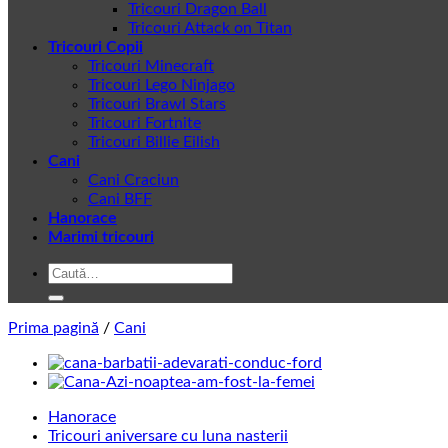
Tricouri Dragon Ball
Tricouri Attack on Titan
Tricouri Copii
Tricouri Minecraft
Tricouri Lego Ninjago
Tricouri Brawl Stars
Tricouri Fortnite
Tricouri Billie Eilish
Cani
Cani Craciun
Cani BFF
Hanorace
Marimi tricouri
Caută
după:
Prima pagină
/
Cani
Hanorace
Tricouri aniversare cu luna nasterii