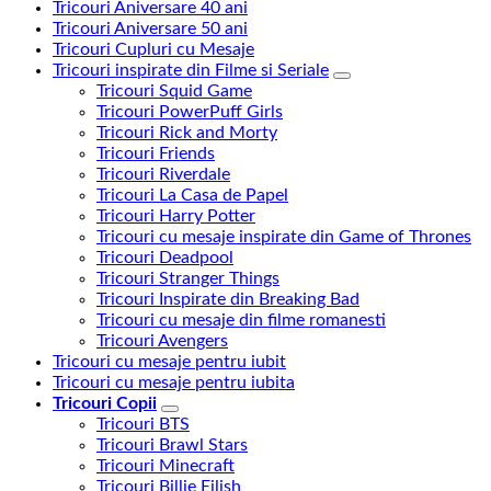
Tricouri Aniversare 40 ani
Tricouri Aniversare 50 ani
Tricouri Cupluri cu Mesaje
Tricouri inspirate din Filme si Seriale
Tricouri Squid Game
Tricouri PowerPuff Girls
Tricouri Rick and Morty
Tricouri Friends
Tricouri Riverdale
Tricouri La Casa de Papel
Tricouri Harry Potter
Tricouri cu mesaje inspirate din Game of Thrones
Tricouri Deadpool
Tricouri Stranger Things
Tricouri Inspirate din Breaking Bad
Tricouri cu mesaje din filme romanesti
Tricouri Avengers
Tricouri cu mesaje pentru iubit
Tricouri cu mesaje pentru iubita
Tricouri Copii
Tricouri BTS
Tricouri Brawl Stars
Tricouri Minecraft
Tricouri Billie Eilish