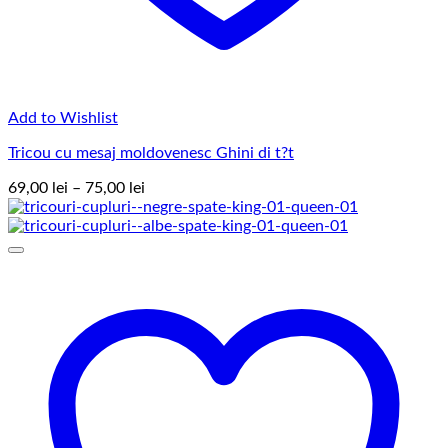
Add to Wishlist
Tricou cu mesaj moldovenesc Ghini di t?t
Interval
69,00
lei
–
75,00
lei
de
prețuri:
69,00 lei
până
la
75,00 lei