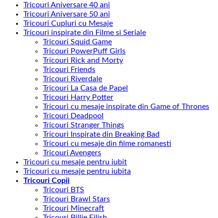
Tricouri Aniversare 40 ani
Tricouri Aniversare 50 ani
Tricouri Cupluri cu Mesaje
Tricouri inspirate din Filme si Seriale
Tricouri Squid Game
Tricouri PowerPuff Girls
Tricouri Rick and Morty
Tricouri Friends
Tricouri Riverdale
Tricouri La Casa de Papel
Tricouri Harry Potter
Tricouri cu mesaje inspirate din Game of Thrones
Tricouri Deadpool
Tricouri Stranger Things
Tricouri Inspirate din Breaking Bad
Tricouri cu mesaje din filme romanesti
Tricouri Avengers
Tricouri cu mesaje pentru iubit
Tricouri cu mesaje pentru iubita
Tricouri Copii
Tricouri BTS
Tricouri Brawl Stars
Tricouri Minecraft
Tricouri Billie Eilish