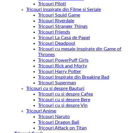
Tricouri Piloti
Tricouri inspirate din Filme si Seriale
Tricouri Squid Game
Tricouri Riverdale
Tricouri Stranger Things
Tricouri Friends
Tricouri La Casa de Papel
Tricouri Deadpool
Tricouri cu mesaje inspirate din Game of
Thrones
Tricouri PowerPuff Girls
Tricouri Rick and Morty
Tricouri Harry Potter
Tricouri Inspirate din Breaking Bad
Tricouri Superman
Tricouri cu si despre Bauturi
Tricouri cu si despre Cafea
Tricouri cu si despre Bere
Tricouri cu si despre Vin
Tricouri Anime
Tricouri Naruto
Tricouri Dragon Ball
Tricouri Attack on Titan