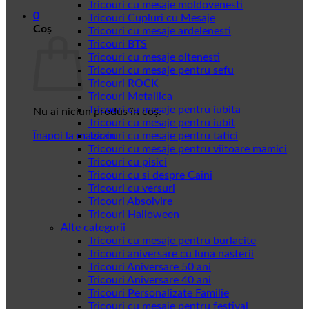
Tricouri cu mesaje moldovenesti
0
Tricouri Cupluri cu Mesaje
Coș
Tricouri cu mesaje ardelenesti
Tricouri BTS
Tricouri cu mesaje oltenesti
Tricouri cu mesaje pentru sefu
Tricouri ROCK
Tricouri Metallica
Tricouri cu mesaje pentru iubita
Nu ai niciun produs în coș.
Tricouri cu mesaje pentru iubit
Înapoi la magazin
Tricouri cu mesaje pentru tatici
Tricouri cu mesaje pentru viitoare mamici
Tricouri cu pisici
Tricouri cu si despre Caini
Tricouri cu versuri
Tricouri Absolvire
Tricouri Halloween
Alte categorii
Tricouri cu mesaje pentru burlacite
Tricouri aniversare cu luna nasterii
Tricouri Aniversare 50 ani
Tricouri Aniversare 40 ani
Tricouri Personalizate Familie
Tricouri cu mesaje pentru festival