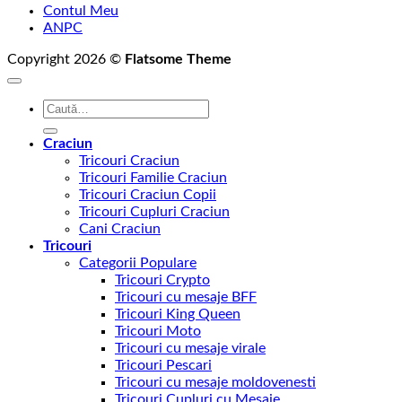
Contul Meu
ANPC
Copyright 2026 ©
Flatsome Theme
Caută
după:
Craciun
Tricouri Craciun
Tricouri Familie Craciun
Tricouri Craciun Copii
Tricouri Cupluri Craciun
Cani Craciun
Tricouri
Categorii Populare
Tricouri Crypto
Tricouri cu mesaje BFF
Tricouri King Queen
Tricouri Moto
Tricouri cu mesaje virale
Tricouri Pescari
Tricouri cu mesaje moldovenesti
Tricouri Cupluri cu Mesaje