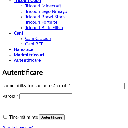
Tricouri Copii
Tricouri Minecraft
Tricouri Lego Ninjago
Tricouri Brawl Stars
Tricouri Fortnite
Tricouri Billie Eilish
Cani
Cani Craciun
Cani BFF
Hanorace
Marimi tricouri
Autentificare
Autentificare
Obligatoriu
Nume utilizator sau adresă email
*
Obligatoriu
Parolă
*
Ține-mă minte
Autentificare
Ai uitat parola?