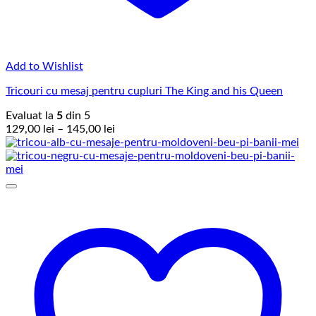
Add to Wishlist
Tricouri cu mesaj pentru cupluri The King and his Queen
Evaluat la
5
din 5
Interval
129,00
lei
–
145,00
lei
de
prețuri:
129,00 lei
până
la
145,00 lei