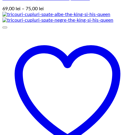
Interval
69,00
lei
–
75,00
lei
de
prețuri:
69,00 lei
până
la
75,00 lei