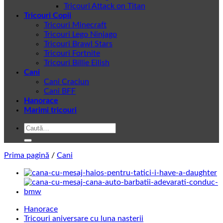
Tricouri Attack on Titan
Tricouri Copii
Tricouri Minecraft
Tricouri Lego Ninjago
Tricouri Brawl Stars
Tricouri Fortnite
Tricouri Billie Eilish
Cani
Cani Craciun
Cani BFF
Hanorace
Marimi tricouri
Caută
după:
Prima pagină
/
Cani
Hanorace
Tricouri aniversare cu luna nasterii