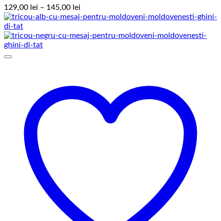
Interval
129,00
lei
–
145,00
lei
de
prețuri:
129,00 lei
până
la
145,00 lei