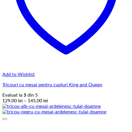
Add to Wishlist
Tricouri cu mesaj pentru cupluri King and Queen
Evaluat la
5
din 5
Interval
129,00
lei
–
145,00
lei
de
prețuri:
129,00 lei
până
la