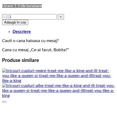
Livrare: 1-3 zile lucratoare
Cantitate
Cana
Adaugă în coș
cu
Mesaj
Descriere
Ce-
Cauti o cana haioasa cu mesaj?
ai
facut,
Cana cu mesaj „Ce-ai facut, Bobita?”
Bobita?
Produse similare