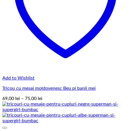
Add to Wishlist
Tricou cu mesaj moldovenesc Beu pi banii mei
Interval
69,00
lei
–
75,00
lei
de
prețuri:
69,00 lei
până
la