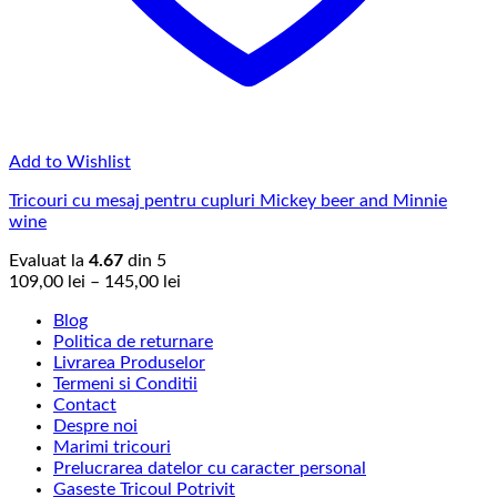
Add to Wishlist
Tricouri cu mesaj pentru cupluri Mickey beer and Minnie
wine
Evaluat la
4.67
din 5
Interval
109,00
lei
–
145,00
lei
de
Blog
prețuri:
Politica de returnare
109,00 lei
Livrarea Produselor
până
Termeni si Conditii
la
Contact
145,00 lei
Despre noi
Marimi tricouri
Prelucrarea datelor cu caracter personal
Gaseste Tricoul Potrivit