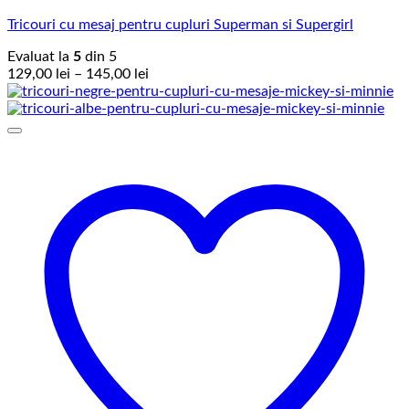
Tricouri cu mesaj pentru cupluri Superman si Supergirl
Evaluat la
5
din 5
Interval
129,00
lei
–
145,00
lei
de
prețuri:
129,00 lei
până
la
145,00 lei