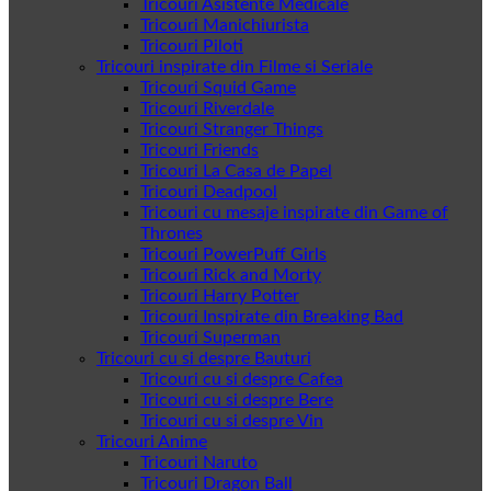
Tricouri Asistente Medicale
Tricouri Manichiurista
Tricouri Piloti
Tricouri inspirate din Filme si Seriale
Tricouri Squid Game
Tricouri Riverdale
Tricouri Stranger Things
Tricouri Friends
Tricouri La Casa de Papel
Tricouri Deadpool
Tricouri cu mesaje inspirate din Game of
Thrones
Tricouri PowerPuff Girls
Tricouri Rick and Morty
Tricouri Harry Potter
Tricouri Inspirate din Breaking Bad
Tricouri Superman
Tricouri cu si despre Bauturi
Tricouri cu si despre Cafea
Tricouri cu si despre Bere
Tricouri cu si despre Vin
Tricouri Anime
Tricouri Naruto
Tricouri Dragon Ball