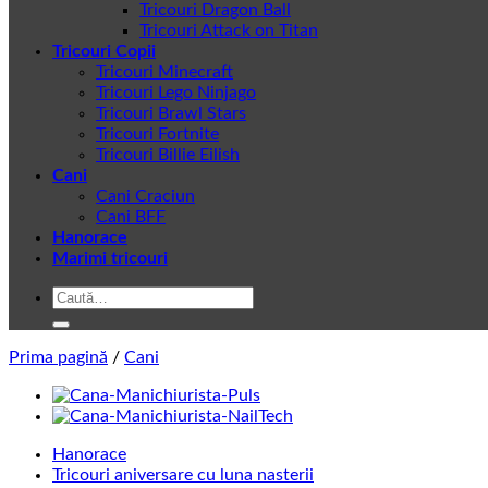
Tricouri Dragon Ball
Tricouri Attack on Titan
Tricouri Copii
Tricouri Minecraft
Tricouri Lego Ninjago
Tricouri Brawl Stars
Tricouri Fortnite
Tricouri Billie Eilish
Cani
Cani Craciun
Cani BFF
Hanorace
Marimi tricouri
Caută
după:
Prima pagină
/
Cani
Hanorace
Tricouri aniversare cu luna nasterii