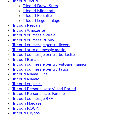
Tricouri Jocuri
Tricouri Brawl Stars
Tricouri Minecraft
Tricouri Fortnite
Tricouri Lego Ninjago
Tricouri Pescari
Tricouri Amuzante
Tricouri cu mesaje virale
Tricouri cu mesaj funny
Tricouri cu mesaje pentru liceeni
Tricouri auto cu mesaje masini
Tricouri cu mesaje pentru burlacite
Tricouri Burlaci
Tricouri cu mesaje pentru viitoare mamici
Tricouri cu mesaje pentru tatici
Tricouri Mama Fiica
Tricouri Mamici
Tricouri cu pisici
Tricouri Personalizate Viitori Parinti
Tricouri Personalizate Familie
Tricouri cu mesaje BFF
Tricouri Haioase
Tricouri ROCK
Tricouri Crypto