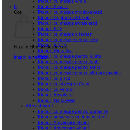
Tricouri cu mesaje virale
0
Tricouri Pescari
Coș
Tricouri cu mesaje moldovenesti
Tricouri Cupluri cu Mesaje
Tricouri cu mesaje ardelenesti
Tricouri BTS
Tricouri cu mesaje oltenesti
Tricouri cu mesaje pentru sefu
Tricouri ROCK
Nu ai niciun produs în coș.
Tricouri Metallica
Tricouri cu mesaje pentru iubita
Înapoi la magazin
Tricouri cu mesaje pentru iubit
Tricouri cu mesaje pentru tatici
Tricouri cu mesaje pentru viitoare mamici
Tricouri cu pisici
Tricouri cu si despre Caini
Tricouri cu versuri
Tricouri Absolvire
Tricouri Halloween
Alte categorii
Tricouri cu mesaje pentru burlacite
Tricouri aniversare cu luna nasterii
Tricouri Aniversare 50 ani
Tricouri Aniversare 40 ani