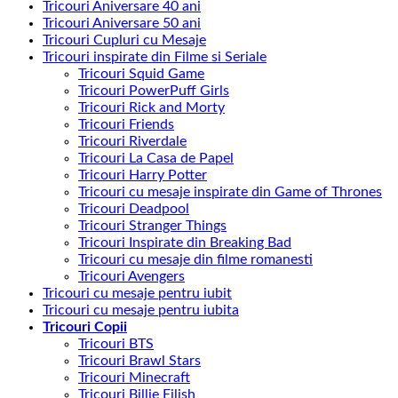
Tricouri Aniversare 40 ani
Tricouri Aniversare 50 ani
Tricouri Cupluri cu Mesaje
Tricouri inspirate din Filme si Seriale
Tricouri Squid Game
Tricouri PowerPuff Girls
Tricouri Rick and Morty
Tricouri Friends
Tricouri Riverdale
Tricouri La Casa de Papel
Tricouri Harry Potter
Tricouri cu mesaje inspirate din Game of Thrones
Tricouri Deadpool
Tricouri Stranger Things
Tricouri Inspirate din Breaking Bad
Tricouri cu mesaje din filme romanesti
Tricouri Avengers
Tricouri cu mesaje pentru iubit
Tricouri cu mesaje pentru iubita
Tricouri Copii
Tricouri BTS
Tricouri Brawl Stars
Tricouri Minecraft
Tricouri Billie Eilish