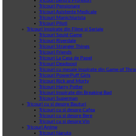
Tricouri pentru Profesori
Tricouri Pensionare
Tricouri Asistente Medicale
Tricouri Manichiurista
Tricouri Piloti
Tricouri inspirate din Filme si Seriale
Tricouri Squid Game
Tricouri Riverdale
Tricouri Stranger Things
Tricouri Friends
Tricouri La Casa de Papel
Tricouri Deadpool
Tricouri cu mesaje inspirate din Game of Thr
Tricouri PowerPuff Girls
Tricouri Rick and Morty
Tricouri Harry Potter
Tricouri Inspirate din Breaking Bad
Tricouri Superman
Tricouri cu si despre Bauturi
Tricouri cu si despre Cafea
Tricouri cu si despre Bere
Tricouri cu si despre Vin
Tricouri Anime
Tricouri Naruto