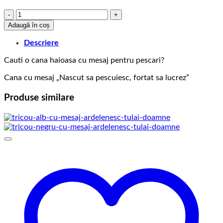
Cantitate
Cana
Adaugă în coș
Pescari
Nascut
Descriere
sa
Cauti o cana haioasa cu mesaj pentru pescari?
Pescuiesc
Cana cu mesaj „Nascut sa pescuiesc, fortat sa lucrez”
Produse similare