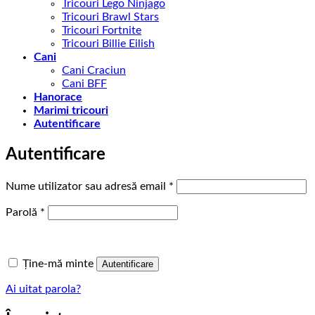
Tricouri Lego Ninjago
Tricouri Brawl Stars
Tricouri Fortnite
Tricouri Billie Eilish
Cani
Cani Craciun
Cani BFF
Hanorace
Marimi tricouri
Autentificare
Autentificare
Obligatoriu
Nume utilizator sau adresă email
*
Obligatoriu
Parolă
*
Ține-mă minte
Autentificare
Ai uitat parola?