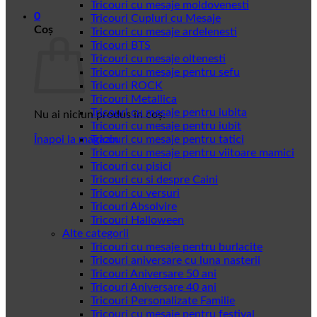
Tricouri cu mesaje moldovenesti
0
Tricouri Cupluri cu Mesaje
Coș
Tricouri cu mesaje ardelenesti
Tricouri BTS
Tricouri cu mesaje oltenesti
Tricouri cu mesaje pentru sefu
Tricouri ROCK
Tricouri Metallica
Tricouri cu mesaje pentru iubita
Nu ai niciun produs în coș.
Tricouri cu mesaje pentru iubit
Înapoi la magazin
Tricouri cu mesaje pentru tatici
Tricouri cu mesaje pentru viitoare mamici
Tricouri cu pisici
Tricouri cu si despre Caini
Tricouri cu versuri
Tricouri Absolvire
Tricouri Halloween
Alte categorii
Tricouri cu mesaje pentru burlacite
Tricouri aniversare cu luna nasterii
Tricouri Aniversare 50 ani
Tricouri Aniversare 40 ani
Tricouri Personalizate Familie
Tricouri cu mesaje pentru festival