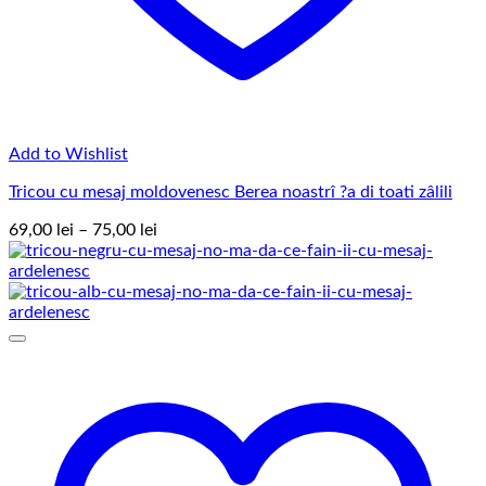
Add to Wishlist
Tricou cu mesaj moldovenesc Berea noastrî ?a di toati zâlili
Interval
69,00
lei
–
75,00
lei
de
prețuri:
69,00 lei
până
la
75,00 lei