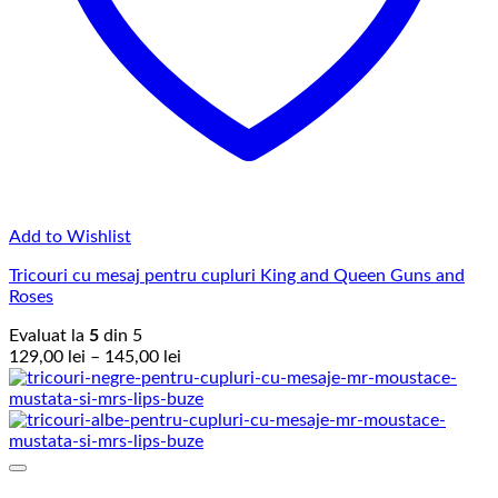
Add to Wishlist
Tricouri cu mesaj pentru cupluri King and Queen Guns and
Roses
Evaluat la
5
din 5
Interval
129,00
lei
–
145,00
lei
de
prețuri:
129,00 lei
până
la
145,00 lei