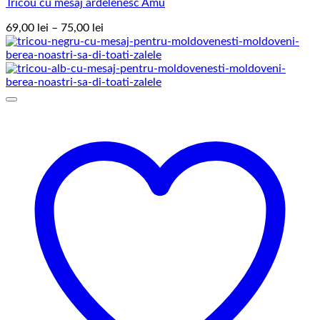
Tricou cu mesaj ardelenesc Amu
Interval
69,00
lei
–
75,00
lei
de
prețuri:
69,00 lei
până
la
75,00 lei