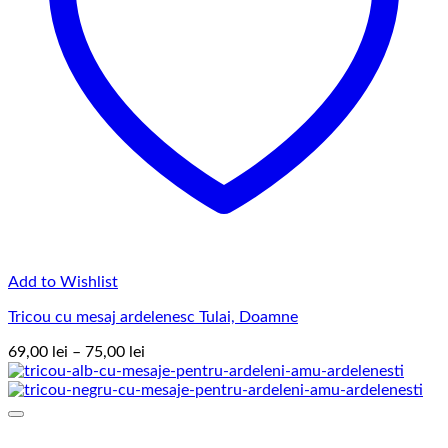
Add to Wishlist
Tricou cu mesaj ardelenesc Tulai, Doamne
Interval
69,00
lei
–
75,00
lei
de
prețuri:
69,00 lei
până
la