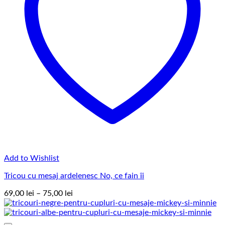
Add to Wishlist
Tricou cu mesaj ardelenesc No, ce fain îi
Interval
69,00
lei
–
75,00
lei
de
prețuri:
69,00 lei