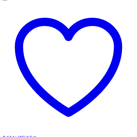
până
la
75,00 lei