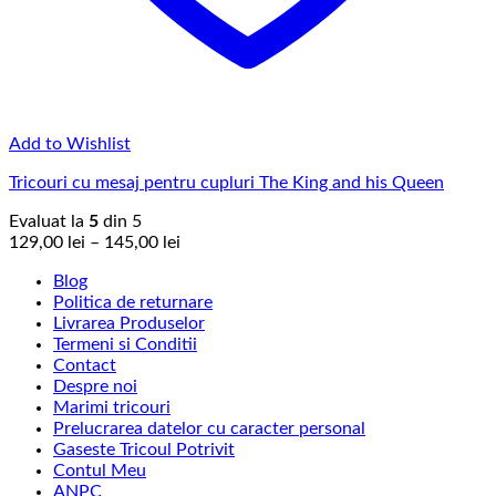
Add to Wishlist
Tricouri cu mesaj pentru cupluri The King and his Queen
Evaluat la
5
din 5
Interval
129,00
lei
–
145,00
lei
de
Blog
prețuri:
Politica de returnare
129,00 lei
Livrarea Produselor
până
Termeni si Conditii
la
Contact
145,00 lei
Despre noi
Marimi tricouri
Prelucrarea datelor cu caracter personal
Gaseste Tricoul Potrivit
Contul Meu
ANPC