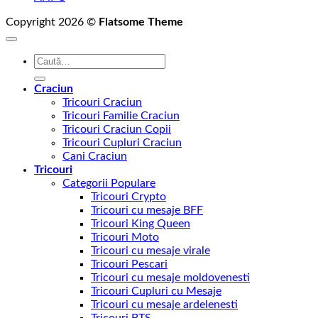
Copyright 2026 ©
Flatsome Theme
Caută
după:
Craciun
Tricouri Craciun
Tricouri Familie Craciun
Tricouri Craciun Copii
Tricouri Cupluri Craciun
Cani Craciun
Tricouri
Categorii Populare
Tricouri Crypto
Tricouri cu mesaje BFF
Tricouri King Queen
Tricouri Moto
Tricouri cu mesaje virale
Tricouri Pescari
Tricouri cu mesaje moldovenesti
Tricouri Cupluri cu Mesaje
Tricouri cu mesaje ardelenesti
Tricouri BTS