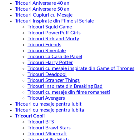
Tricouri Aniversare 40 ani
Tricouri Aniversare 50 ani
Tricouri Cupluri cu Mesaje
Tricouri inspirate din Filme si Seriale
Tricouri Squid Game
Tricouri PowerPuff Girls
Tricouri Rick and Morty
Tricouri Friends
Tricouri Riverdale
Tricouri La Casa de Papel
Tricouri Harry Potter
Tricouri cu mesaje inspirate din Game of Thrones
Tricouri Deadpool
Tricouri Stranger Things
Tricouri Inspirate din Breaking Bad
Tricouri cu mesaje din filme romanesti
Tricouri Avengers
Tricouri cu mesaje pentru iubit
Tricouri cu mesaje pentru iubita
Tricouri Copii
Tricouri BTS
Tricouri Brawl Stars
Tricouri Minecraft
Tricouri Billie Eilish