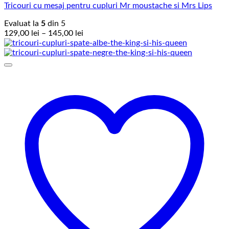
Tricouri cu mesaj pentru cupluri Mr moustache si Mrs Lips
Evaluat la
5
din 5
Interval
129,00
lei
–
145,00
lei
de
prețuri:
129,00 lei
până
la
145,00 lei