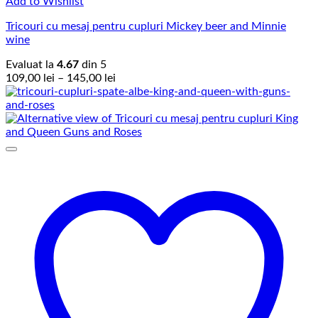
Add to Wishlist
Tricouri cu mesaj pentru cupluri Mickey beer and Minnie
wine
Evaluat la
4.67
din 5
Interval
109,00
lei
–
145,00
lei
de
prețuri:
109,00 lei
până
la
145,00 lei