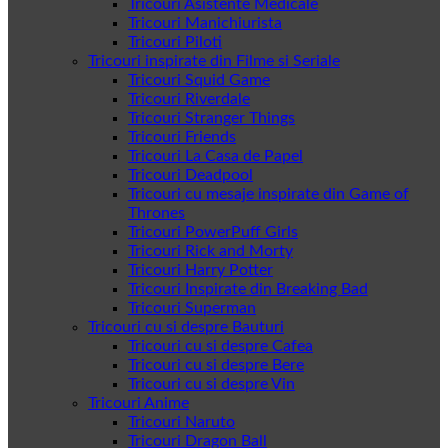
Tricouri Asistente Medicale
Tricouri Manichiurista
Tricouri Piloti
Tricouri inspirate din Filme si Seriale
Tricouri Squid Game
Tricouri Riverdale
Tricouri Stranger Things
Tricouri Friends
Tricouri La Casa de Papel
Tricouri Deadpool
Tricouri cu mesaje inspirate din Game of
Thrones
Tricouri PowerPuff Girls
Tricouri Rick and Morty
Tricouri Harry Potter
Tricouri Inspirate din Breaking Bad
Tricouri Superman
Tricouri cu si despre Bauturi
Tricouri cu si despre Cafea
Tricouri cu si despre Bere
Tricouri cu si despre Vin
Tricouri Anime
Tricouri Naruto
Tricouri Dragon Ball