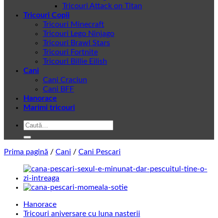
Tricouri Attack on Titan
Tricouri Copii
Tricouri Minecraft
Tricouri Lego Ninjago
Tricouri Brawl Stars
Tricouri Fortnite
Tricouri Billie Eilish
Cani
Cani Craciun
Cani BFF
Hanorace
Marimi tricouri
Caută
după:
Prima pagină
/
Cani
/
Cani Pescari
Hanorace
Tricouri aniversare cu luna nasterii