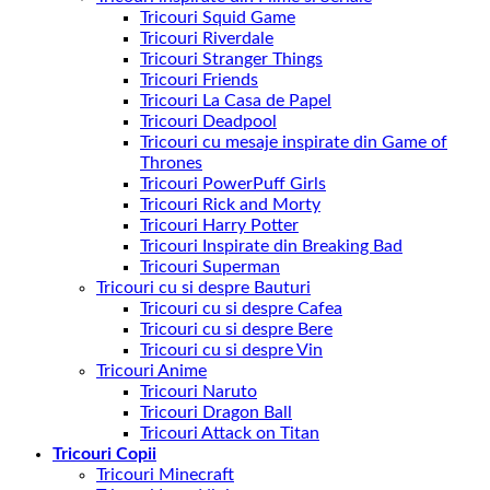
Tricouri Squid Game
Tricouri Riverdale
Tricouri Stranger Things
Tricouri Friends
Tricouri La Casa de Papel
Tricouri Deadpool
Tricouri cu mesaje inspirate din Game of
Thrones
Tricouri PowerPuff Girls
Tricouri Rick and Morty
Tricouri Harry Potter
Tricouri Inspirate din Breaking Bad
Tricouri Superman
Tricouri cu si despre Bauturi
Tricouri cu si despre Cafea
Tricouri cu si despre Bere
Tricouri cu si despre Vin
Tricouri Anime
Tricouri Naruto
Tricouri Dragon Ball
Tricouri Attack on Titan
Tricouri Copii
Tricouri Minecraft