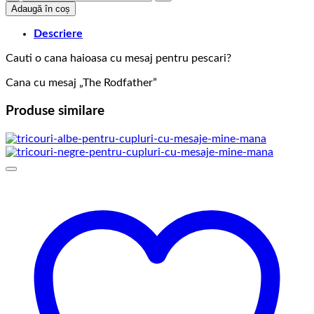
Cana
Adaugă în coș
Pescari
The
Descriere
Rodfather
Cauti o cana haioasa cu mesaj pentru pescari?
Cana cu mesaj „The Rodfather”
Produse similare