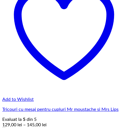
Add to Wishlist
Tricouri cu mesaj pentru cupluri Mr moustache si Mrs Lips
Evaluat la
5
din 5
Interval
129,00
lei
–
145,00
lei