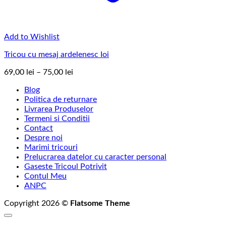
Add to Wishlist
Tricou cu mesaj ardelenesc Ioi
Interval
69,00
lei
–
75,00
lei
de
Blog
prețuri:
Politica de returnare
69,00 lei
Livrarea Produselor
până
Termeni si Conditii
la
Contact
75,00 lei
Despre noi
Marimi tricouri
Prelucrarea datelor cu caracter personal
Gaseste Tricoul Potrivit
Contul Meu
ANPC
Copyright 2026 ©
Flatsome Theme