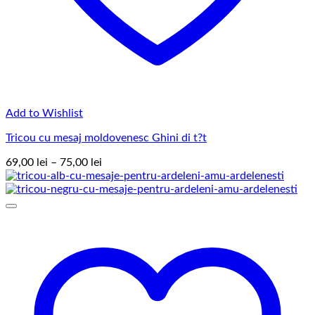
Add to Wishlist
Tricou cu mesaj moldovenesc Ghini di t?t
Interval
69,00
lei
–
75,00
lei
de
prețuri:
69,00 lei
până
la
75,00 lei