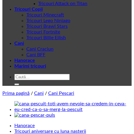
Tricouri Attack on Titan
Tricouri Copii
Tricouri Minecraft
Tricouri Lego Ninjago
Tricouri Brawl Stars
Tricouri Fortnite
Tricouri Billie Eilish
Cani
Cani Craciun
Cani BFF
Hanorace
Marimi tricouri
Caută
după:
Prima pagină
/
Cani
/
Cani Pescari
Hanorace
Tricouri aniversare cu luna nasterii