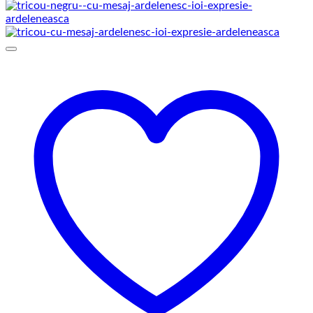
de
prețuri:
129,00 lei
până
la
145,00 lei