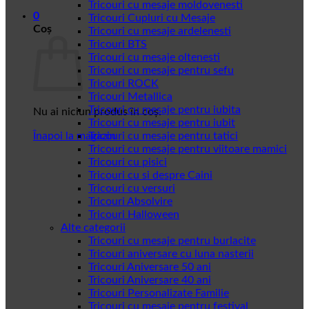
Tricouri cu mesaje moldovenesti
0
Tricouri Cupluri cu Mesaje
Coș
Tricouri cu mesaje ardelenesti
Tricouri BTS
Tricouri cu mesaje oltenesti
Tricouri cu mesaje pentru sefu
Tricouri ROCK
Tricouri Metallica
Tricouri cu mesaje pentru iubita
Nu ai niciun produs în coș.
Tricouri cu mesaje pentru iubit
Înapoi la magazin
Tricouri cu mesaje pentru tatici
Tricouri cu mesaje pentru viitoare mamici
Tricouri cu pisici
Tricouri cu si despre Caini
Tricouri cu versuri
Tricouri Absolvire
Tricouri Halloween
Alte categorii
Tricouri cu mesaje pentru burlacite
Tricouri aniversare cu luna nasterii
Tricouri Aniversare 50 ani
Tricouri Aniversare 40 ani
Tricouri Personalizate Familie
Tricouri cu mesaje pentru festival