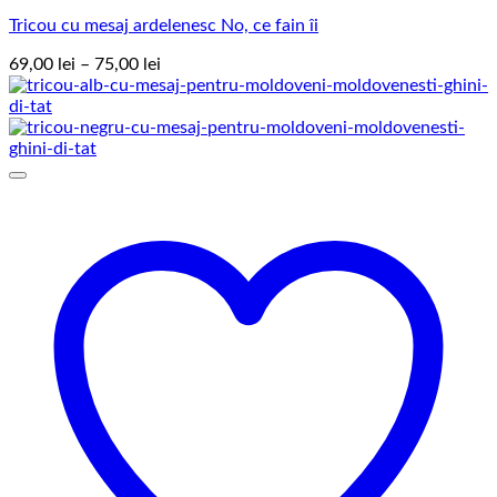
Tricou cu mesaj ardelenesc No, ce fain îi
Interval
69,00
lei
–
75,00
lei
de
prețuri:
69,00 lei
până
la
75,00 lei