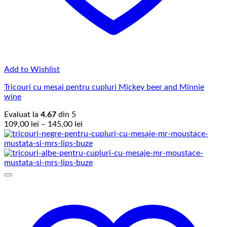
Add to Wishlist
Tricouri cu mesaj pentru cupluri Mickey beer and Minnie
wine
Evaluat la
4.67
din 5
Interval
109,00
lei
–
145,00
lei
de
prețuri:
109,00 lei
până
la
145,00 lei