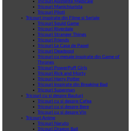
Tricouri Asistente Medicale
Tricouri Manichiurista
Tricouri Piloti
Tricouri inspirate din Filme si Seriale
Tricouri Squid Game
Tricouri Riverdale
Tricouri Stranger Things
Tricouri Friends
Tricouri La Casa de Papel
Tricouri Deadpool
Tricouri cu mesaje inspirate din Game of
Thrones
Tricouri PowerPuff Girls
Tricouri Rick and Morty
Tricouri Harry Potter
Tricouri Inspirate din Breaking Bad
Tricouri Superman
Tricouri cu si despre Bauturi
Tricouri cu si despre Cafea
Tricouri cu si despre Bere
Tricouri cu si despre Vin
Tricouri Anime
Tricouri Naruto
Tricouri Dragon Ball