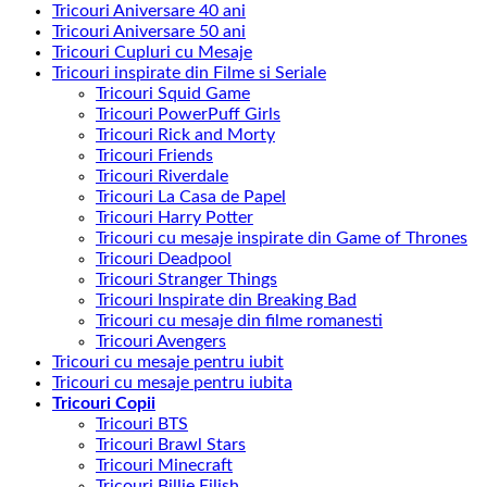
Tricouri Aniversare 40 ani
Tricouri Aniversare 50 ani
Tricouri Cupluri cu Mesaje
Tricouri inspirate din Filme si Seriale
Tricouri Squid Game
Tricouri PowerPuff Girls
Tricouri Rick and Morty
Tricouri Friends
Tricouri Riverdale
Tricouri La Casa de Papel
Tricouri Harry Potter
Tricouri cu mesaje inspirate din Game of Thrones
Tricouri Deadpool
Tricouri Stranger Things
Tricouri Inspirate din Breaking Bad
Tricouri cu mesaje din filme romanesti
Tricouri Avengers
Tricouri cu mesaje pentru iubit
Tricouri cu mesaje pentru iubita
Tricouri Copii
Tricouri BTS
Tricouri Brawl Stars
Tricouri Minecraft
Tricouri Billie Eilish