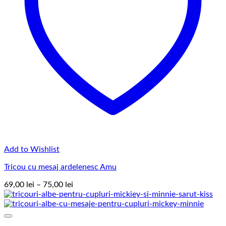
Add to Wishlist
Tricou cu mesaj ardelenesc Amu
Interval
69,00
lei
–
75,00
lei
de
prețuri:
69,00 lei
până