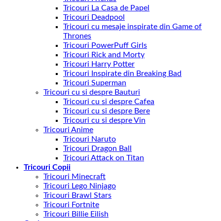
Tricouri La Casa de Papel
Tricouri Deadpool
Tricouri cu mesaje inspirate din Game of
Thrones
Tricouri PowerPuff Girls
Tricouri Rick and Morty
Tricouri Harry Potter
Tricouri Inspirate din Breaking Bad
Tricouri Superman
Tricouri cu si despre Bauturi
Tricouri cu si despre Cafea
Tricouri cu si despre Bere
Tricouri cu si despre Vin
Tricouri Anime
Tricouri Naruto
Tricouri Dragon Ball
Tricouri Attack on Titan
Tricouri Copii
Tricouri Minecraft
Tricouri Lego Ninjago
Tricouri Brawl Stars
Tricouri Fortnite
Tricouri Billie Eilish