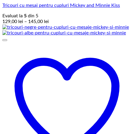
Tricouri cu mesaj pentru cupluri Mickey and Minnie Kiss
Evaluat la
5
din 5
Interval
129,00
lei
–
145,00
lei
de
prețuri:
129,00 lei
până
la
145,00 lei