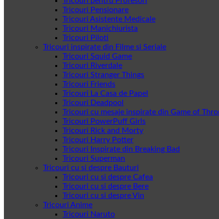
Tricouri pentru Profesori
Tricouri Pensionare
Tricouri Asistente Medicale
Tricouri Manichiurista
Tricouri Piloti
Tricouri inspirate din Filme si Seriale
Tricouri Squid Game
Tricouri Riverdale
Tricouri Stranger Things
Tricouri Friends
Tricouri La Casa de Papel
Tricouri Deadpool
Tricouri cu mesaje inspirate din Game of Thr
Tricouri PowerPuff Girls
Tricouri Rick and Morty
Tricouri Harry Potter
Tricouri Inspirate din Breaking Bad
Tricouri Superman
Tricouri cu si despre Bauturi
Tricouri cu si despre Cafea
Tricouri cu si despre Bere
Tricouri cu si despre Vin
Tricouri Anime
Tricouri Naruto