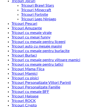
Tricouri Jocuri
Tricouri Brawl Stars
Tricouri Minecraft
Tricouri Fortnite
Tricouri Lego Ninjago
Tricouri Pescari
Tricouri Amuzante
Tricouri cu mesaje virale
Tricouri cu mesaj funny
Tricouri cu mesaje pentru liceeni
Tricouri auto cu mesaje masini
Tricouri cu mesaje pentru burlacite
Tricouri Burlaci
Tricouri cu mesaje pentru viitoare mamici
Tricouri cu mesaje pentru tatici
Tricouri Mama Fiica
Tricouri Mamici
Tricouri cu pisici
Tricouri Personalizate Viitori Parinti
Tricouri Personalizate Familie
Tricouri cu mesaje BFF
Tricouri Haioase
Tricouri ROCK
Tricouri Crypto