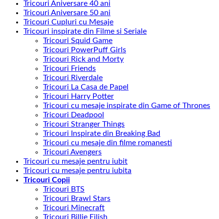
Tricouri Aniversare 40 ani
Tricouri Aniversare 50 ani
Tricouri Cupluri cu Mesaje
Tricouri inspirate din Filme si Seriale
Tricouri Squid Game
Tricouri PowerPuff Girls
Tricouri Rick and Morty
Tricouri Friends
Tricouri Riverdale
Tricouri La Casa de Papel
Tricouri Harry Potter
Tricouri cu mesaje inspirate din Game of Thrones
Tricouri Deadpool
Tricouri Stranger Things
Tricouri Inspirate din Breaking Bad
Tricouri cu mesaje din filme romanesti
Tricouri Avengers
Tricouri cu mesaje pentru iubit
Tricouri cu mesaje pentru iubita
Tricouri Copii
Tricouri BTS
Tricouri Brawl Stars
Tricouri Minecraft
Tricouri Billie Eilish