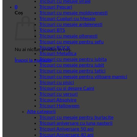
Tricouri cu mesaje virale
0
Tricouri Pescari
Coș
Tricouri cu mesaje moldovenesti
Tricouri Cupluri cu Mesaje
Tricouri cu mesaje ardelenesti
Tricouri BTS
Tricouri cu mesaje oltenesti
Tricouri cu mesaje pentru sefu
Tricouri ROCK
Nu ai niciun produs în coș.
Tricouri Metallica
Tricouri cu mesaje pentru iubita
Înapoi la magazin
Tricouri cu mesaje pentru iubit
Tricouri cu mesaje pentru tatici
Tricouri cu mesaje pentru viitoare mamici
Tricouri cu pisici
Tricouri cu si despre Caini
Tricouri cu versuri
Tricouri Absolvire
Tricouri Halloween
Alte categorii
Tricouri cu mesaje pentru burlacite
Tricouri aniversare cu luna nasterii
Tricouri Aniversare 50 ani
Tricouri Aniversare 40 ani