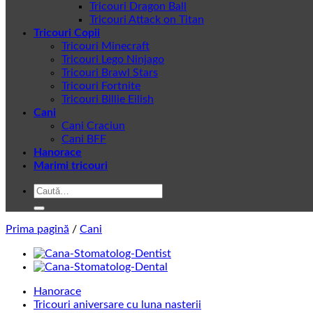
Tricouri Dragon Ball
Tricouri Attack on Titan
Tricouri Copii
Tricouri Minecraft
Tricouri Lego Ninjago
Tricouri Brawl Stars
Tricouri Fortnite
Tricouri Billie Eilish
Cani
Cani Craciun
Cani BFF
Hanorace
Marimi tricouri
Caută
după:
Prima pagină
/
Cani
Hanorace
Tricouri aniversare cu luna nasterii