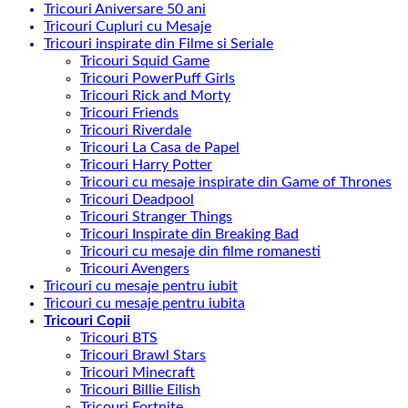
Tricouri Aniversare 50 ani
Tricouri Cupluri cu Mesaje
Tricouri inspirate din Filme si Seriale
Tricouri Squid Game
Tricouri PowerPuff Girls
Tricouri Rick and Morty
Tricouri Friends
Tricouri Riverdale
Tricouri La Casa de Papel
Tricouri Harry Potter
Tricouri cu mesaje inspirate din Game of Thrones
Tricouri Deadpool
Tricouri Stranger Things
Tricouri Inspirate din Breaking Bad
Tricouri cu mesaje din filme romanesti
Tricouri Avengers
Tricouri cu mesaje pentru iubit
Tricouri cu mesaje pentru iubita
Tricouri Copii
Tricouri BTS
Tricouri Brawl Stars
Tricouri Minecraft
Tricouri Billie Eilish
Tricouri Fortnite