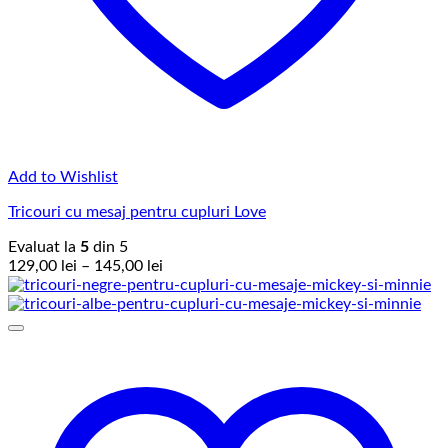
Add to Wishlist
Tricouri cu mesaj pentru cupluri Love
Evaluat la
5
din 5
Interval
129,00
lei
–
145,00
lei
de
prețuri:
129,00 lei
până
la
145,00 lei