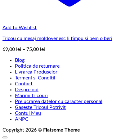
Add to Wishlist
Tricou cu mesaj moldovenesc Îi timpu sî bem o beri
Interval
69,00
lei
–
75,00
lei
de
Blog
prețuri:
Politica de returnare
69,00 lei
Livrarea Produselor
până
Termeni si Conditii
la
Contact
75,00 lei
Despre noi
Marimi tricouri
Prelucrarea datelor cu caracter personal
Gaseste Tricoul Potrivit
Contul Meu
ANPC
Copyright 2026 ©
Flatsome Theme