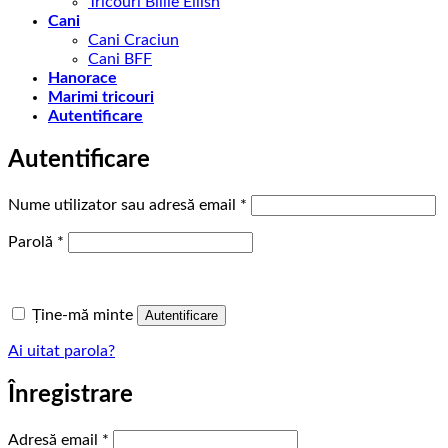
Tricouri Billie Eilish
Cani
Cani Craciun
Cani BFF
Hanorace
Marimi tricouri
Autentificare
Autentificare
Obligatoriu
Nume utilizator sau adresă email
*
Obligatoriu
Parolă
*
Ține-mă minte
Autentificare
Ai uitat parola?
Înregistrare
Obligatoriu
Adresă email
*