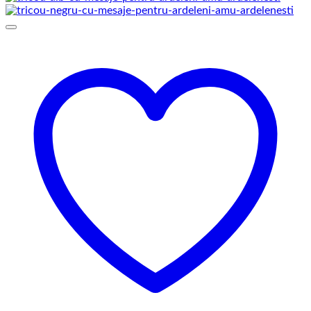
prețuri:
69,00 lei
până
la
75,00 lei