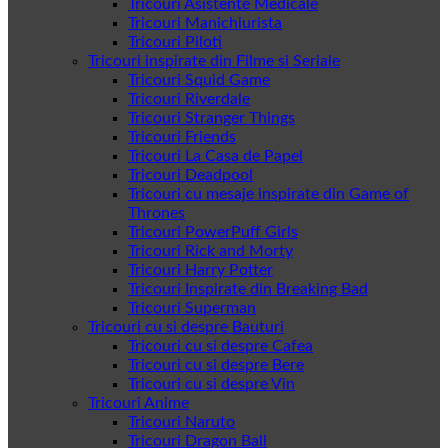
Tricouri Asistente Medicale
Tricouri Manichiurista
Tricouri Piloti
Tricouri inspirate din Filme si Seriale
Tricouri Squid Game
Tricouri Riverdale
Tricouri Stranger Things
Tricouri Friends
Tricouri La Casa de Papel
Tricouri Deadpool
Tricouri cu mesaje inspirate din Game of
Thrones
Tricouri PowerPuff Girls
Tricouri Rick and Morty
Tricouri Harry Potter
Tricouri Inspirate din Breaking Bad
Tricouri Superman
Tricouri cu si despre Bauturi
Tricouri cu si despre Cafea
Tricouri cu si despre Bere
Tricouri cu si despre Vin
Tricouri Anime
Tricouri Naruto
Tricouri Dragon Ball