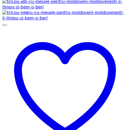
de
prețuri:
69,00 lei
până
la
75,00 lei