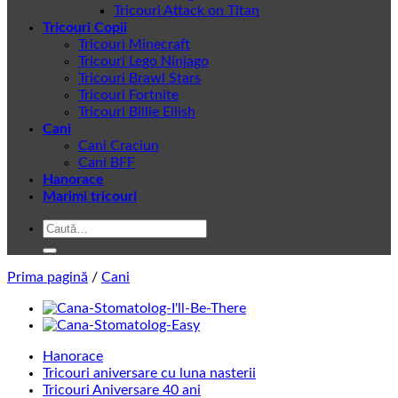
Tricouri Attack on Titan
Tricouri Copii
Tricouri Minecraft
Tricouri Lego Ninjago
Tricouri Brawl Stars
Tricouri Fortnite
Tricouri Billie Eilish
Cani
Cani Craciun
Cani BFF
Hanorace
Marimi tricouri
Caută
după:
Prima pagină
/
Cani
Hanorace
Tricouri aniversare cu luna nasterii
Tricouri Aniversare 40 ani