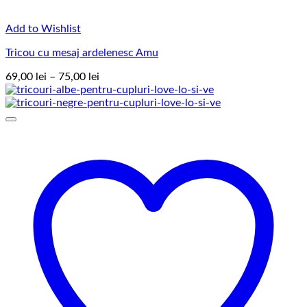
Add to Wishlist
Tricou cu mesaj ardelenesc Amu
Interval
69,00
lei
–
75,00
lei
de
prețuri:
69,00 lei
până
la
75,00 lei