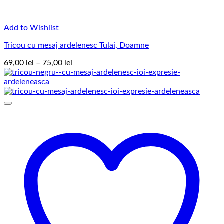
Add to Wishlist
Tricou cu mesaj ardelenesc Tulai, Doamne
Interval
69,00
lei
–
75,00
lei
de
prețuri:
69,00 lei
până
la
75,00 lei