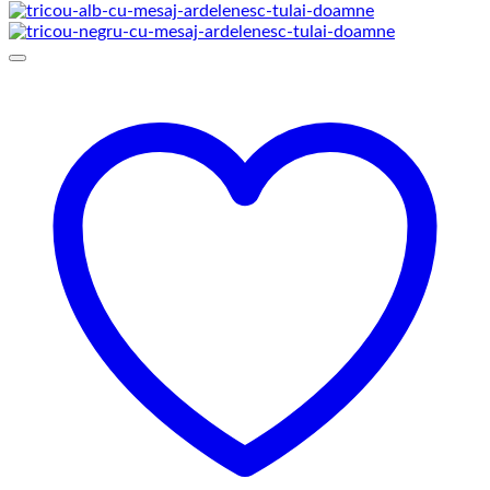
de
prețuri:
109,00 lei
până
la
145,00 lei