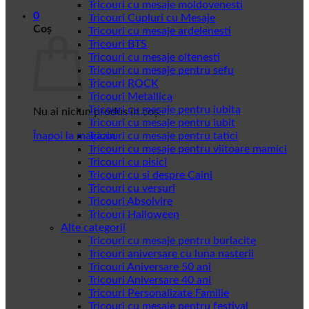
Tricouri cu mesaje moldovenesti
0
Tricouri Cupluri cu Mesaje
Coș
Tricouri cu mesaje ardelenesti
Tricouri BTS
Tricouri cu mesaje oltenesti
Tricouri cu mesaje pentru sefu
Tricouri ROCK
Tricouri Metallica
Tricouri cu mesaje pentru iubita
Nu ai niciun produs în coș.
Tricouri cu mesaje pentru iubit
Înapoi la magazin
Tricouri cu mesaje pentru tatici
Tricouri cu mesaje pentru viitoare mamici
Tricouri cu pisici
Tricouri cu si despre Caini
Tricouri cu versuri
Tricouri Absolvire
Tricouri Halloween
Alte categorii
Tricouri cu mesaje pentru burlacite
Tricouri aniversare cu luna nasterii
Tricouri Aniversare 50 ani
Tricouri Aniversare 40 ani
Tricouri Personalizate Familie
Tricouri cu mesaje pentru festival