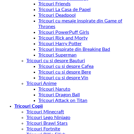
Tricouri Friends
Tricouri La Casa de Papel
Tricouri Deadpool
Tricouri cu mesaje inspirate din Game of
Thrones
Tricouri PowerPuff Girls
Tricouri Rick and Morty
Tricouri Harry Potter
Tricouri Inspirate din Breaking Bad
Tricouri Superman
Tricouri cu si despre Bauturi
Tricouri cu si despre Cafea
Tricouri cu si despre Bere
Tricouri cu si despre Vin
Tricouri Anime
Tricouri Naruto
Tricouri Dragon Ball
Tricouri Attack on Titan
Tricouri Copii
Tricouri Minecraft
Tricouri Lego Ninjago
Tricouri Brawl Stars
Tricouri Fortnite