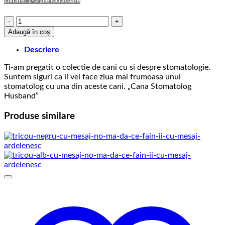
Livrare: 1-3 zile lucratoare
Cantitate
Cana
Adaugă în coș
Stomatolog
Husband
Descriere
Ti-am pregatit o colectie de cani cu si despre stomatologie.
Suntem siguri ca ii vei face ziua mai frumoasa unui
stomatolog cu una din aceste cani. „Cana Stomatolog
Husband”
Produse similare