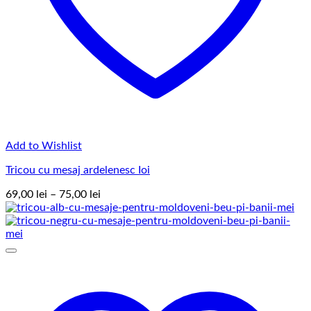
Add to Wishlist
Tricou cu mesaj ardelenesc Ioi
Interval
69,00
lei
–
75,00
lei
de
prețuri:
69,00 lei
până
la
75,00 lei