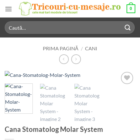
Skip
0
to
content
Caută
după:
PRIMA PAGINĂ
/
CANI
Add to
Wishlist
Cana Stomatolog Molar System