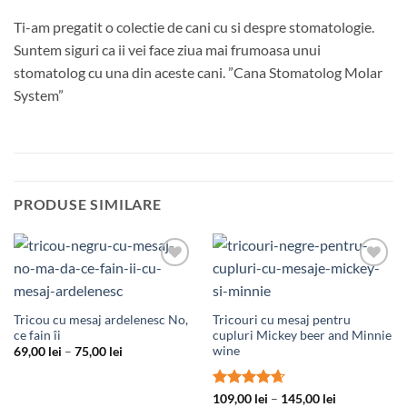
Ti-am pregatit o colectie de cani cu si despre stomatologie.
Suntem siguri ca ii vei face ziua mai frumoasa unui
stomatolog cu una din aceste cani. ”Cana Stomatolog Molar
System”
PRODUSE SIMILARE
Add to
Add to
Wishlist
Wishlist
Tricou cu mesaj ardelenesc No,
Tricouri cu mesaj pentru
ce fain îi
cupluri Mickey beer and Minnie
wine
Interval
69,00
lei
–
75,00
lei
de
prețuri:
69,00 lei
până
Evaluat la
Interval
109,00
lei
–
145,00
lei