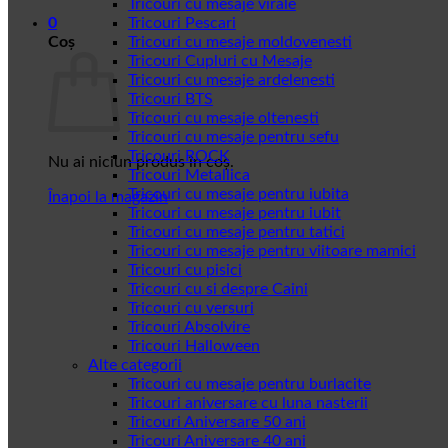
Tricouri cu mesaje virale
0
Tricouri Pescari
Coș
Tricouri cu mesaje moldovenesti
Tricouri Cupluri cu Mesaje
Tricouri cu mesaje ardelenesti
Tricouri BTS
Tricouri cu mesaje oltenesti
Tricouri cu mesaje pentru sefu
Tricouri ROCK
Nu ai niciun produs în coș.
Tricouri Metallica
Tricouri cu mesaje pentru iubita
Înapoi la magazin
Tricouri cu mesaje pentru iubit
Tricouri cu mesaje pentru tatici
Tricouri cu mesaje pentru viitoare mamici
Tricouri cu pisici
Tricouri cu si despre Caini
Tricouri cu versuri
Tricouri Absolvire
Tricouri Halloween
Alte categorii
Tricouri cu mesaje pentru burlacite
Tricouri aniversare cu luna nasterii
Tricouri Aniversare 50 ani
Tricouri Aniversare 40 ani