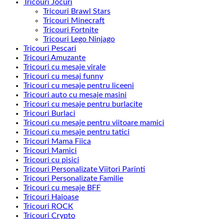
Tricouri Jocuri
Tricouri Brawl Stars
Tricouri Minecraft
Tricouri Fortnite
Tricouri Lego Ninjago
Tricouri Pescari
Tricouri Amuzante
Tricouri cu mesaje virale
Tricouri cu mesaj funny
Tricouri cu mesaje pentru liceeni
Tricouri auto cu mesaje masini
Tricouri cu mesaje pentru burlacite
Tricouri Burlaci
Tricouri cu mesaje pentru viitoare mamici
Tricouri cu mesaje pentru tatici
Tricouri Mama Fiica
Tricouri Mamici
Tricouri cu pisici
Tricouri Personalizate Viitori Parinti
Tricouri Personalizate Familie
Tricouri cu mesaje BFF
Tricouri Haioase
Tricouri ROCK
Tricouri Crypto