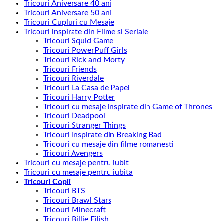
Tricouri Aniversare 40 ani
Tricouri Aniversare 50 ani
Tricouri Cupluri cu Mesaje
Tricouri inspirate din Filme si Seriale
Tricouri Squid Game
Tricouri PowerPuff Girls
Tricouri Rick and Morty
Tricouri Friends
Tricouri Riverdale
Tricouri La Casa de Papel
Tricouri Harry Potter
Tricouri cu mesaje inspirate din Game of Thrones
Tricouri Deadpool
Tricouri Stranger Things
Tricouri Inspirate din Breaking Bad
Tricouri cu mesaje din filme romanesti
Tricouri Avengers
Tricouri cu mesaje pentru iubit
Tricouri cu mesaje pentru iubita
Tricouri Copii
Tricouri BTS
Tricouri Brawl Stars
Tricouri Minecraft
Tricouri Billie Eilish