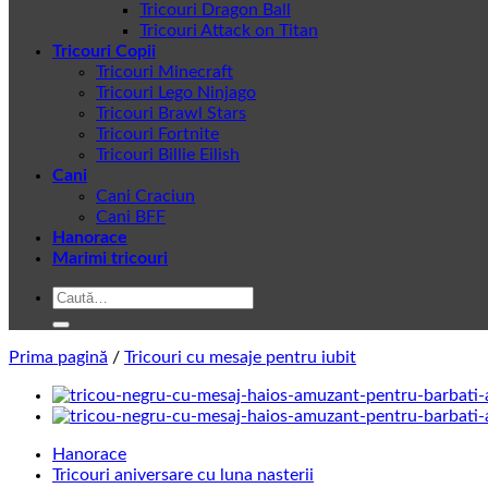
Tricouri Dragon Ball
Tricouri Attack on Titan
Tricouri Copii
Tricouri Minecraft
Tricouri Lego Ninjago
Tricouri Brawl Stars
Tricouri Fortnite
Tricouri Billie Eilish
Cani
Cani Craciun
Cani BFF
Hanorace
Marimi tricouri
Caută
după:
Prima pagină
/
Tricouri cu mesaje pentru iubit
Hanorace
Tricouri aniversare cu luna nasterii