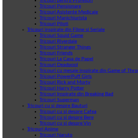
Tricouri pentru Profesori
Tricouri Pensionare
Tricouri Asistente Medicale
Tricouri Manichiurista
Tricouri Piloti
Tricouri inspirate din Filme si Seriale
Tricouri Squid Game
Tricouri Riverdale
Tricouri Stranger Things
Tricouri Friends
Tricouri La Casa de Papel
Tricouri Deadpool
Tricouri cu mesaje inspirate din Game of Thr
Tricouri PowerPuff Girls
Tricouri Rick and Morty
Tricouri Harry Potter
Tricouri Inspirate din Breaking Bad
Tricouri Superman
Tricouri cu si despre Bauturi
Tricouri cu si despre Cafea
Tricouri cu si despre Bere
Tricouri cu si despre Vin
Tricouri Anime
Tricouri Naruto