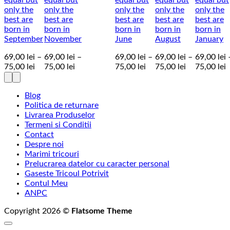
only the
only the
only the
only the
only the
best are
best are
best are
best are
best are
born in
born in
born in
born in
born in
September
November
June
August
January
69,00
lei
–
69,00
lei
–
69,00
lei
–
69,00
lei
–
69,00
lei
Interval
Interval
Interval
Interval
I
75,00
lei
75,00
lei
75,00
lei
75,00
lei
75,00
lei
de
de
de
de
d
prețuri:
prețuri:
prețuri:
prețuri:
p
Blog
69,00 lei
69,00 lei
69,00 lei
69,00 lei
6
Politica de returnare
până
până
până
până
p
Livrarea Produselor
la
la
la
la
l
Termeni si Conditii
75,00 lei
75,00 lei
75,00 lei
75,00 lei
7
Contact
Despre noi
Marimi tricouri
Prelucrarea datelor cu caracter personal
Gaseste Tricoul Potrivit
Contul Meu
ANPC
Copyright 2026 ©
Flatsome Theme