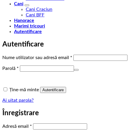
Cani
Cani Craciun
Cani BFF
Hanorace
Marimi tricouri
Autentificare
Autentificare
Obligatoriu
Nume utilizator sau adresă email
*
Obligatoriu
Parolă
*
Ține-mă minte
Autentificare
Ai uitat parola?
Înregistrare
Obligatoriu
Adresă email
*