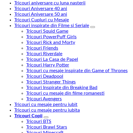
Tricouri aniversare cu luna nasterii
Tricouri Aniversare 40 ani
Tricouri Aniversare 50 ani
Tricouri Cupluri cu Mesaje
Tricouri inspirate din Filme si Seriale
Tricouri Squid Game
Tricouri PowerPuff Girls
Tricouri Rick and Morty
Tricouri Friends
Tricouri Riverdale
Tricouri La Casa de Papel
Tricouri Harry Potter
Tricouri cu mesaje inspirate din Game of Thrones
Tricouri Deadpool
Tricouri Stranger Things
Tricouri Inspirate din Breaking Bad
Tricouri cu mesaje din filme romanesti
Tricouri Avengers
Tricouri cu mesaje pentru iubit
Tricouri cu mesaje pentru iubita
Tricouri Copii
Tricouri BTS
Tricouri Brawl Stars
Tricouri Minecraft