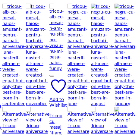
Add to
Wishlist
Tricou
cu
mesaj
t
N-am,