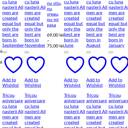
nu stiu,
nu
vreau,
nu-mi
pasa
69,00
lei
–
Interval
75,00
lei
de
ei
prețuri:
Interval
69,00 lei
ei
de
până
prețuri:
la
69,00 lei
75,00 lei
Add to
Add to
Add to
Add to
Add to
până
Wishlist
Wishlist
Wishlist
Wishlist
Wishlist
la
75,00 lei
Tricou
Tricou
Tricou
Tricou
Tricou
aniversare
aniversare
aniversare
aniversare
aniversar
cu luna
cu luna
cu luna
cu luna
cu luna
nasterii All
nasterii All
nasterii All
nasterii All
nasterii Al
men are
men are
men are
men are
men are
created
created
created
created
created
equal but
equal but
equal but
equal but
equal but