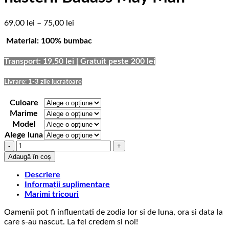
Interval
69,00
lei
–
75,00
lei
de
Material: 100% bumbac
prețuri:
69,00 lei
până
Transport: 19,50 lei | Gratuit peste 200 lei
la
75,00 lei
Livrare: 1-3 zile lucratoare
Culoare
Marime
Model
Alege luna
Cantitate
Tricou
Adaugă în coș
aniversare
cu
Descriere
luna
Informații suplimentare
nasterii
Marimi tricouri
Badass
Oamenii pot fi influentati de zodia lor si de luna, ora si data la
May
care s-au nascut. La fel credem si noi!
Man