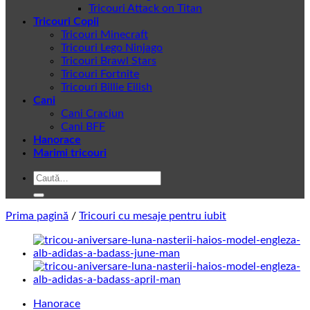
Tricouri Attack on Titan
Tricouri Copii
Tricouri Minecraft
Tricouri Lego Ninjago
Tricouri Brawl Stars
Tricouri Fortnite
Tricouri Billie Eilish
Cani
Cani Craciun
Cani BFF
Hanorace
Marimi tricouri
Caută
după:
Prima pagină
/
Tricouri cu mesaje pentru iubit
Hanorace