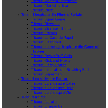
Tricouri Asistente Medicale
Tricouri Manichiurista
Tricouri Piloti
Tricouri inspirate din Filme si Seriale
Tricouri Squid Game
Tricouri Riverdale
Tricouri Stranger Things
Tricouri Friends
Tricouri La Casa de Papel
Tricouri Deadpool
Tricouri cu mesaje inspirate din Game of
Thrones
Tricouri PowerPuff Girls
Tricouri Rick and Morty
Tricouri Harry Potter
Tricouri Inspirate din Breaking Bad
Tricouri Superman
Tricouri cu si despre Bauturi
Tricouri cu si despre Cafea
Tricouri cu si despre Bere
Tricouri cu si despre Vin
Tricouri Anime
Tricouri Naruto
Tricouri Dragon Ball