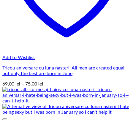
Add to Wishlist
Tricou aniversare cu luna nasterii All men are created equal
but only the best are born in June
Interval
69,00
lei
–
75,00
lei
de
prețuri:
69,00 lei
până
la
75,00 lei