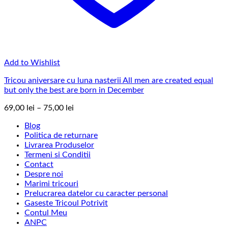
Add to Wishlist
Tricou aniversare cu luna nasterii All men are created equal
but only the best are born in December
Interval
69,00
lei
–
75,00
lei
de
Blog
prețuri:
Politica de returnare
69,00 lei
Livrarea Produselor
până
Termeni si Conditii
la
Contact
75,00 lei
Despre noi
Marimi tricouri
Prelucrarea datelor cu caracter personal
Gaseste Tricoul Potrivit
Contul Meu
ANPC