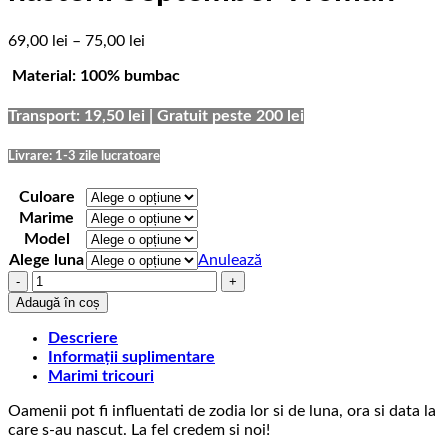
Interval
69,00
lei
–
75,00
lei
de
Material: 100% bumbac
prețuri:
69,00 lei
până
Transport: 19,50 lei | Gratuit peste 200 lei
la
75,00 lei
Livrare: 1-3 zile lucratoare
Culoare
Marime
Model
Alege luna
Anulează
Cantitate
Tricou
Adaugă în coș
aniversare
cu
Descriere
luna
Informații suplimentare
nasterii
Marimi tricouri
September
Oamenii pot fi influentati de zodia lor si de luna, ora si data la
Woman
care s-au nascut. La fel credem si noi!