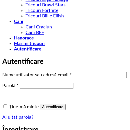
Tricouri Brawl Stars
Tricouri Fortnite
Tricouri Billie Eilish
Cani
Cani Craciun
Cani BFF
Hanorace
Marimi tricouri
Autentificare
Autentificare
Obligatoriu
Nume utilizator sau adresă email
*
Obligatoriu
Parolă
*
Ține-mă minte
Autentificare
Ai uitat parola?
Înregistrare