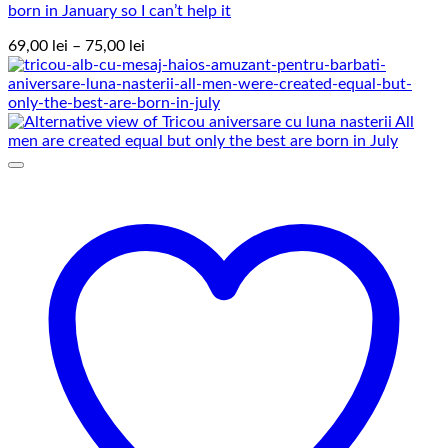
born in January so I can’t help it
Interval
69,00
lei
–
75,00
lei
de
prețuri:
69,00 lei
până
la
75,00 lei