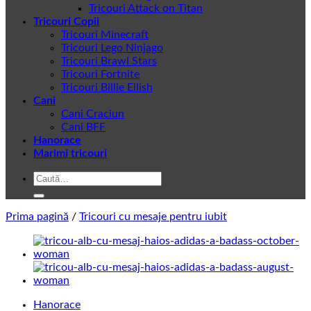
Tricouri Attack on Titan
Tricouri Copii
Tricouri Minecraft
Tricouri Lego Ninjago
Tricouri Brawl Stars
Tricouri Fortnite
Tricouri Billie Eilish
Cani
Cani Craciun
Cani BFF
Hanorace
Marimi tricouri
Caută
după:
Prima pagină
/
Tricouri cu mesaje pentru iubit
Hanorace