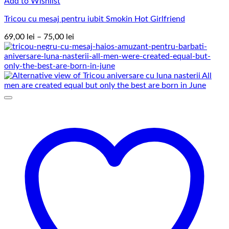
Add to Wishlist
Tricou cu mesaj pentru iubit Smokin Hot Girlfriend
Interval
69,00
lei
–
75,00
lei
de
prețuri:
69,00 lei
până
la
75,00 lei