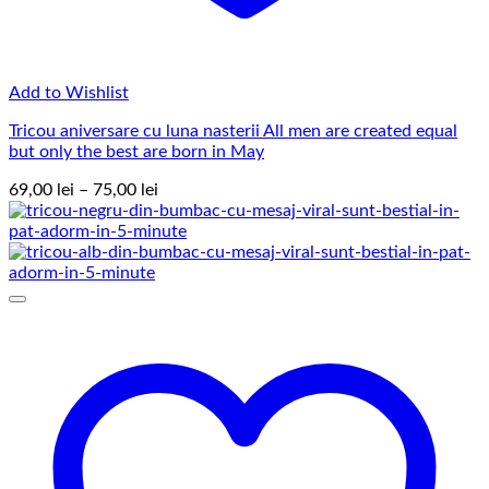
Add to Wishlist
Tricou aniversare cu luna nasterii All men are created equal
but only the best are born in May
Interval
69,00
lei
–
75,00
lei
de
prețuri:
69,00 lei
până
la
75,00 lei