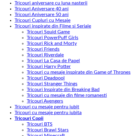
Tricouri aniversare cu luna nasterii
Tricouri Aniversare 40 ani
Tricouri Aniversare 50 ani
Tricouri Cupluri cu Mesaje
Tricouri inspirate din Filme si Seriale
Tricouri Squid Game
Tricouri PowerPuff Girls
Tricouri Rick and Morty
Tricouri Friends
Tricouri Riverdale
Tricouri La Casa de Papel
Tricouri Harry Potter
Tricouri cu mesaje inspirate din Game of Thrones
Tricouri Deadpool
Tricouri Stranger Things
Tricouri Inspirate din Breaking Bad
Tricouri cu mesaje din filme romanesti
Tricouri Avengers
Tricouri cu mesaje pentru iubit
Tricouri cu mesaje pentru iubita
Tricouri Copii
Tricouri BTS
Tricouri Brawl Stars
Tricouri Minecraft