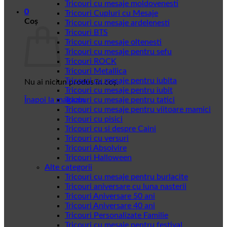
Tricouri cu mesaje moldovenesti
0
Tricouri Cupluri cu Mesaje
Coș
Tricouri cu mesaje ardelenesti
Tricouri BTS
Tricouri cu mesaje oltenesti
Tricouri cu mesaje pentru sefu
Tricouri ROCK
Tricouri Metallica
Tricouri cu mesaje pentru iubita
Nu ai niciun produs în coș.
Tricouri cu mesaje pentru iubit
Înapoi la magazin
Tricouri cu mesaje pentru tatici
Tricouri cu mesaje pentru viitoare mamici
Tricouri cu pisici
Tricouri cu si despre Caini
Tricouri cu versuri
Tricouri Absolvire
Tricouri Halloween
Alte categorii
Tricouri cu mesaje pentru burlacite
Tricouri aniversare cu luna nasterii
Tricouri Aniversare 50 ani
Tricouri Aniversare 40 ani
Tricouri Personalizate Familie
Tricouri cu mesaje pentru festival