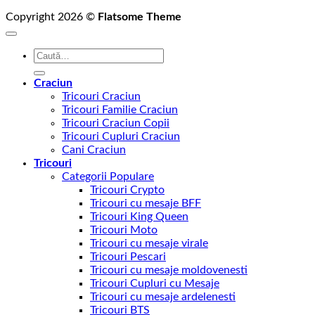
Copyright 2026 ©
Flatsome Theme
Caută
după:
Craciun
Tricouri Craciun
Tricouri Familie Craciun
Tricouri Craciun Copii
Tricouri Cupluri Craciun
Cani Craciun
Tricouri
Categorii Populare
Tricouri Crypto
Tricouri cu mesaje BFF
Tricouri King Queen
Tricouri Moto
Tricouri cu mesaje virale
Tricouri Pescari
Tricouri cu mesaje moldovenesti
Tricouri Cupluri cu Mesaje
Tricouri cu mesaje ardelenesti
Tricouri BTS