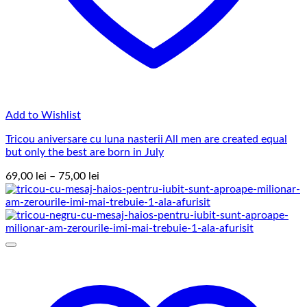
Add to Wishlist
Tricou aniversare cu luna nasterii All men are created equal
but only the best are born in July
Interval
69,00
lei
–
75,00
lei
de
prețuri:
69,00 lei
până
la
75,00 lei