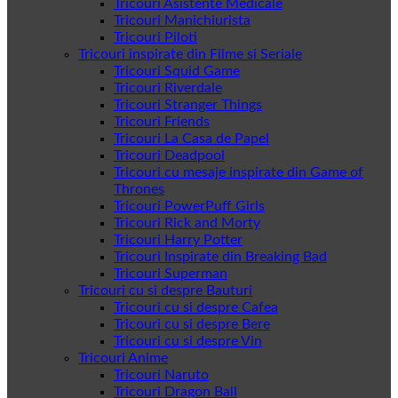
Tricouri Asistente Medicale
Tricouri Manichiurista
Tricouri Piloti
Tricouri inspirate din Filme si Seriale
Tricouri Squid Game
Tricouri Riverdale
Tricouri Stranger Things
Tricouri Friends
Tricouri La Casa de Papel
Tricouri Deadpool
Tricouri cu mesaje inspirate din Game of
Thrones
Tricouri PowerPuff Girls
Tricouri Rick and Morty
Tricouri Harry Potter
Tricouri Inspirate din Breaking Bad
Tricouri Superman
Tricouri cu si despre Bauturi
Tricouri cu si despre Cafea
Tricouri cu si despre Bere
Tricouri cu si despre Vin
Tricouri Anime
Tricouri Naruto
Tricouri Dragon Ball