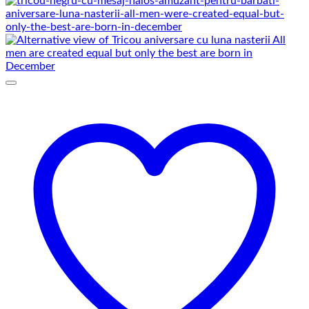
prețuri:
69,00 lei
până
la
75,00 lei