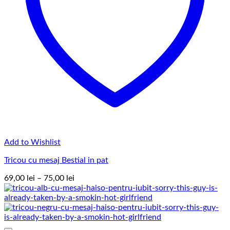
Add to Wishlist
Tricou cu mesaj Bestial in pat
Interval
69,00
lei
–
75,00
lei
de
prețuri:
69,00 lei
până
la