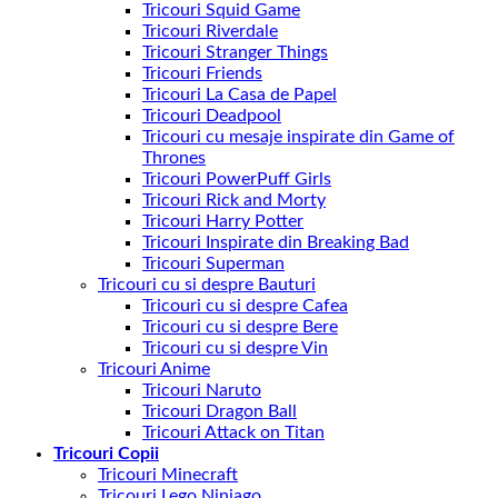
Tricouri Squid Game
Tricouri Riverdale
Tricouri Stranger Things
Tricouri Friends
Tricouri La Casa de Papel
Tricouri Deadpool
Tricouri cu mesaje inspirate din Game of
Thrones
Tricouri PowerPuff Girls
Tricouri Rick and Morty
Tricouri Harry Potter
Tricouri Inspirate din Breaking Bad
Tricouri Superman
Tricouri cu si despre Bauturi
Tricouri cu si despre Cafea
Tricouri cu si despre Bere
Tricouri cu si despre Vin
Tricouri Anime
Tricouri Naruto
Tricouri Dragon Ball
Tricouri Attack on Titan
Tricouri Copii
Tricouri Minecraft
Tricouri Lego Ninjago