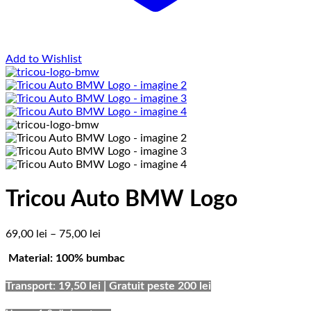
Add to Wishlist
Tricou Auto BMW Logo
Interval
69,00
lei
–
75,00
lei
de
Material: 100% bumbac
prețuri:
69,00 lei
până
Transport: 19,50 lei | Gratuit peste 200 lei
la