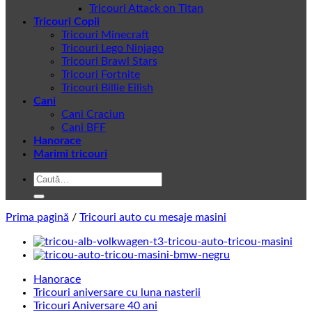
Tricouri Attack on Titan
Tricouri Copii
Tricouri Minecraft
Tricouri Lego Ninjago
Tricouri Brawl Stars
Tricouri Fortnite
Tricouri Billie Eilish
Cani
Cani Craciun
Cani BFF
Hanorace
Marimi tricouri
Caută
după:
Prima pagină
/
Tricouri auto cu mesaje masini
Hanorace
Tricouri aniversare cu luna nasterii
Tricouri Aniversare 40 ani