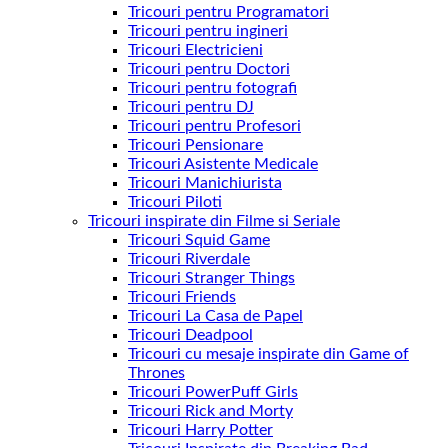
Tricouri pentru Programatori
Tricouri pentru ingineri
Tricouri Electricieni
Tricouri pentru Doctori
Tricouri pentru fotografi
Tricouri pentru DJ
Tricouri pentru Profesori
Tricouri Pensionare
Tricouri Asistente Medicale
Tricouri Manichiurista
Tricouri Piloti
Tricouri inspirate din Filme si Seriale
Tricouri Squid Game
Tricouri Riverdale
Tricouri Stranger Things
Tricouri Friends
Tricouri La Casa de Papel
Tricouri Deadpool
Tricouri cu mesaje inspirate din Game of
Thrones
Tricouri PowerPuff Girls
Tricouri Rick and Morty
Tricouri Harry Potter