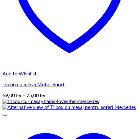
Add to Wishlist
Tricou cu mesaj Motor Sport
Interval
69,00
lei
–
75,00
lei
de
prețuri:
69,00 lei
până
la
75,00 lei