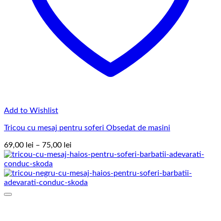
Add to Wishlist
Tricou cu mesaj pentru soferi Obsedat de masini
Interval
69,00
lei
–
75,00
lei
de
prețuri:
69,00 lei
până
la
75,00 lei