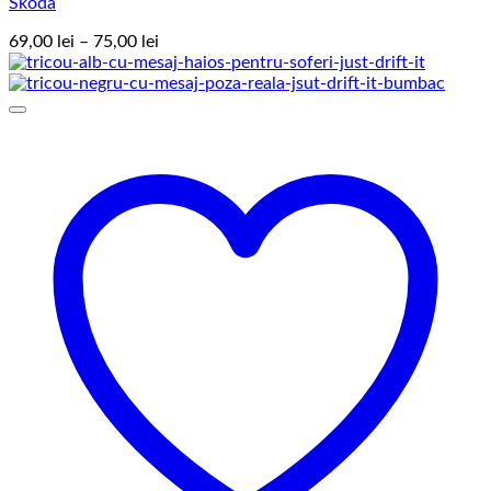
Skoda
Interval
69,00
lei
–
75,00
lei
de
prețuri:
69,00 lei
până
la
75,00 lei