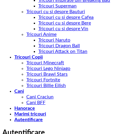
Tricouri Inspirate din Breaking Bad
Tricouri Superman
Tricouri cu si despre Bauturi
Tricouri cu si despre Cafea
Tricouri cu si despre Bere
Tricouri cu si despre Vin
Tricouri Anime
Tricouri Naruto
Tricouri Dragon Ball
Tricouri Attack on Titan
Tricouri Copii
Tricouri Minecraft
Tricouri Lego Ninjago
Tricouri Brawl Stars
Tricouri Fortnite
Tricouri Billie Eilish
Cani
Cani Craciun
Cani BFF
Hanorace
Marimi tricouri
Autentificare
Autentificare