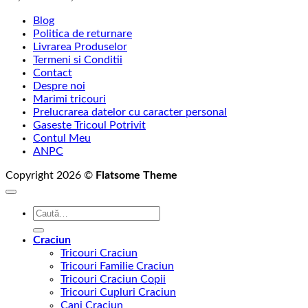
de
Blog
prețuri:
Politica de returnare
69,00 lei
Livrarea Produselor
până
Termeni si Conditii
la
Contact
75,00 lei
Despre noi
Marimi tricouri
Prelucrarea datelor cu caracter personal
Gaseste Tricoul Potrivit
Contul Meu
ANPC
Copyright 2026 ©
Flatsome Theme
Caută
după:
Craciun
Tricouri Craciun
Tricouri Familie Craciun
Tricouri Craciun Copii
Tricouri Cupluri Craciun
Cani Craciun