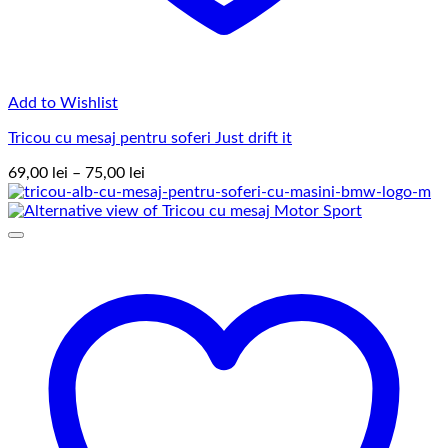
Add to Wishlist
Tricou cu mesaj pentru soferi Just drift it
Interval
69,00
lei
–
75,00
lei
de
prețuri:
69,00 lei
până
la
75,00 lei