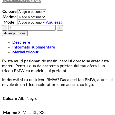
75,00 lei
Livrare: 1-3 zile lucratoare
Culoare
Marime
Model
Anulează
Cantitate
Tricou
Adaugă în coș
Auto
BMW
Descriere
Logo
Informații suplimentare
Marimi tricouri
Exista multi pasionati de masini care isi doresc sa arate asta
mereu. Pentru ziua de nastere a prietenului tau ofera-i un
tricou BMW cu modelul lui preferat.
Iti doresti si tu un tricou BMW? Daca esti fan BMW, atunci ai
nevoie de un tricou colorat precum acesta, cu logo.
Culoare
Alb, Negru
Marime
S, M, L, XL, XXL