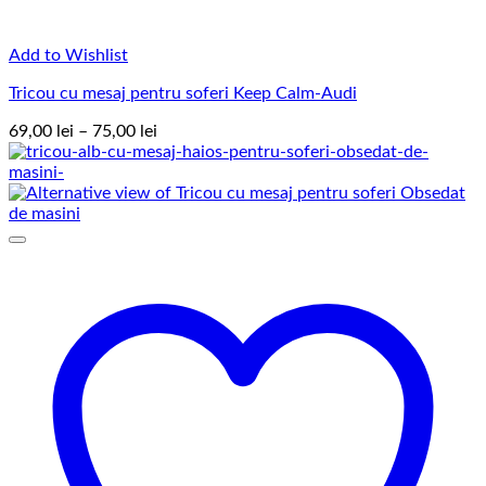
Add to Wishlist
Tricou cu mesaj pentru soferi Keep Calm-Audi
Interval
69,00
lei
–
75,00
lei
de
prețuri:
69,00 lei
până
la
75,00 lei