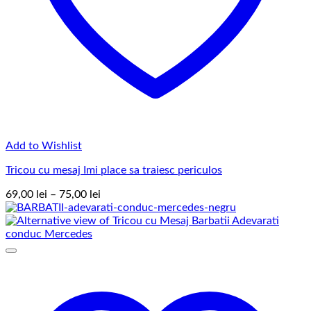
Add to Wishlist
Tricou cu mesaj Imi place sa traiesc periculos
Interval
69,00
lei
–
75,00
lei
de
prețuri:
69,00 lei
până
la
75,00 lei