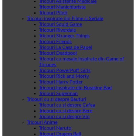
Tricouri Asistente Medicale
Tricouri Manichiurista
Tricouri Piloti
Tricouri inspirate din Filme si Seriale
Tricouri Squid Game
Tricouri Riverdale
Tricouri Stranger Things
Tricouri Friends
Tricouri La Casa de Papel
Tricouri Deadpool
Tricouri cu mesaje inspirate din Game of
Thrones
Tricouri PowerPuff Girls
Tricouri Rick and Morty
Tricouri Harry Potter
Tricouri Inspirate din Breaking Bad
Tricouri Superman
Tricouri cu si despre Bauturi
Tricouri cu si despre Cafea
Tricouri cu si despre Bere
Tricouri cu si despre Vin
Tricouri Anime
Tricouri Naruto
Tricouri Dragon Ball