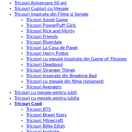
Tricouri Aniversare 50 ani
Tricouri Cupluri cu Mesaje
Tricouri inspirate din Filme si Seriale
Tricouri Squid Game
Tricouri PowerPuff Girls
Tricouri Rick and Morty
Tricouri Friends
Tricouri Riverdale
Tricouri La Casa de Papel
Tricouri Harry Potter
Tricouri cu mesaje inspirate din Game of Thrones
Tricouri Deadpool
Tricouri Stranger Things
Tricouri Inspirate din Breaking Bad
Tricouri cu mesaje din filme romanesti
Tricouri Avengers
Tricouri cu mesaje pentru iubit
Tricouri cu mesaje pentru iubita
Tricouri Copii
Tricouri BTS
Tricouri Brawl Stars
Tricouri Minecraft
Tricouri Billie Eilish
Tricouri Fortnite