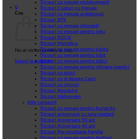
Tricouri cu mesaje moldovenesti
0
Tricouri Cupluri cu Mesaje
Coș
Tricouri cu mesaje ardelenesti
Tricouri BTS
Tricouri cu mesaje oltenesti
Tricouri cu mesaje pentru sefu
Tricouri ROCK
Tricouri Metallica
Tricouri cu mesaje pentru iubita
Nu ai niciun produs în coș.
Tricouri cu mesaje pentru iubit
Înapoi la magazin
Tricouri cu mesaje pentru tatici
Tricouri cu mesaje pentru viitoare mamici
Tricouri cu pisici
Tricouri cu si despre Caini
Tricouri cu versuri
Tricouri Absolvire
Tricouri Halloween
Alte categorii
Tricouri cu mesaje pentru burlacite
Tricouri aniversare cu luna nasterii
Tricouri Aniversare 50 ani
Tricouri Aniversare 40 ani
Tricouri Personalizate Familie
Tricouri cu mesaje pentru festival