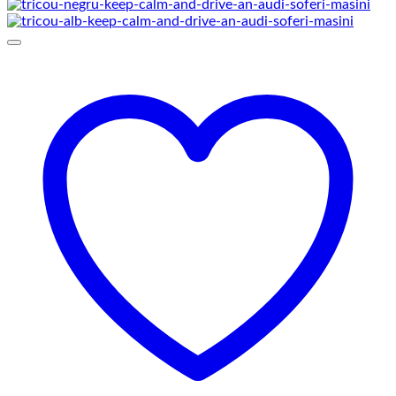
de
prețuri:
69,00 lei
până
la
75,00 lei