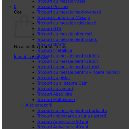
Tricouri cu mesaje virale
0
Tricouri Pescari
Coș
Tricouri cu mesaje moldovenesti
Tricouri Cupluri cu Mesaje
Tricouri cu mesaje ardelenesti
Tricouri BTS
Tricouri cu mesaje oltenesti
Tricouri cu mesaje pentru sefu
Tricouri ROCK
Nu ai niciun produs în coș.
Tricouri Metallica
Tricouri cu mesaje pentru iubita
Înapoi la magazin
Tricouri cu mesaje pentru iubit
Tricouri cu mesaje pentru tatici
Tricouri cu mesaje pentru viitoare mamici
Tricouri cu pisici
Tricouri cu si despre Caini
Tricouri cu versuri
Tricouri Absolvire
Tricouri Halloween
Alte categorii
Tricouri cu mesaje pentru burlacite
Tricouri aniversare cu luna nasterii
Tricouri Aniversare 50 ani
Tricouri Aniversare 40 ani