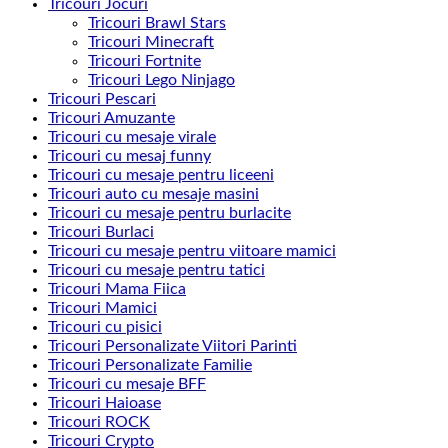
Tricouri Jocuri
Tricouri Brawl Stars
Tricouri Minecraft
Tricouri Fortnite
Tricouri Lego Ninjago
Tricouri Pescari
Tricouri Amuzante
Tricouri cu mesaje virale
Tricouri cu mesaj funny
Tricouri cu mesaje pentru liceeni
Tricouri auto cu mesaje masini
Tricouri cu mesaje pentru burlacite
Tricouri Burlaci
Tricouri cu mesaje pentru viitoare mamici
Tricouri cu mesaje pentru tatici
Tricouri Mama Fiica
Tricouri Mamici
Tricouri cu pisici
Tricouri Personalizate Viitori Parinti
Tricouri Personalizate Familie
Tricouri cu mesaje BFF
Tricouri Haioase
Tricouri ROCK
Tricouri Crypto