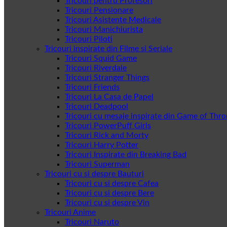
Tricouri pentru Profesori
Tricouri Pensionare
Tricouri Asistente Medicale
Tricouri Manichiurista
Tricouri Piloti
Tricouri inspirate din Filme si Seriale
Tricouri Squid Game
Tricouri Riverdale
Tricouri Stranger Things
Tricouri Friends
Tricouri La Casa de Papel
Tricouri Deadpool
Tricouri cu mesaje inspirate din Game of Thr
Tricouri PowerPuff Girls
Tricouri Rick and Morty
Tricouri Harry Potter
Tricouri Inspirate din Breaking Bad
Tricouri Superman
Tricouri cu si despre Bauturi
Tricouri cu si despre Cafea
Tricouri cu si despre Bere
Tricouri cu si despre Vin
Tricouri Anime
Tricouri Naruto