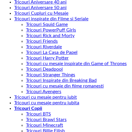
Tricouri Aniversare 40 ani
Tricouri Aniversare 50 ani
Tricouri Cupluri cu Mesaje
Tricouri inspirate din Filme si Seriale
Tricouri Squid Game
Tricouri PowerPuff Girls
Tricouri Rick and Morty
Tricouri Friends
Tricouri Riverdale
Tricouri La Casa de Papel
Tricouri Harry Potter
Tricouri cu mesaje inspirate din Game of Thrones
Tricouri Deadpool
Tricouri Stranger Things
Tricouri Inspirate din Breaking Bad
Tricouri cu mesaje din filme romanesti
Tricouri Avengers
Tricouri cu mesaje pentru iubit
Tricouri cu mesaje pentru iubita
Tricouri Copii
Tricouri BTS
Tricouri Brawl Stars
Tricouri Minecraft
Tricouri Billie Eilish