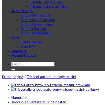
Tricouri Dragon Ball
Tricouri Attack on Titan
Tricouri Copii
Tricouri Minecraft
Tricouri Lego Ninjago
Tricouri Brawl Stars
Tricouri Fortnite
Tricouri Billie Eilish
Cani
Cani Craciun
Cani BFF
Hanorace
Marimi tricouri
Caută
după:
Prima pagină
/
Tricouri auto cu mesaje masini
Hanorace
Tricouri aniversare cu luna nasterii