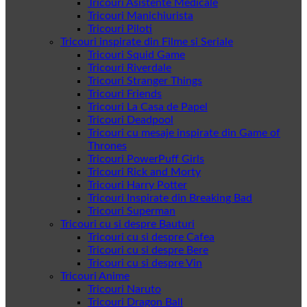
Tricouri Asistente Medicale
Tricouri Manichiurista
Tricouri Piloti
Tricouri inspirate din Filme si Seriale
Tricouri Squid Game
Tricouri Riverdale
Tricouri Stranger Things
Tricouri Friends
Tricouri La Casa de Papel
Tricouri Deadpool
Tricouri cu mesaje inspirate din Game of
Thrones
Tricouri PowerPuff Girls
Tricouri Rick and Morty
Tricouri Harry Potter
Tricouri Inspirate din Breaking Bad
Tricouri Superman
Tricouri cu si despre Bauturi
Tricouri cu si despre Cafea
Tricouri cu si despre Bere
Tricouri cu si despre Vin
Tricouri Anime
Tricouri Naruto
Tricouri Dragon Ball