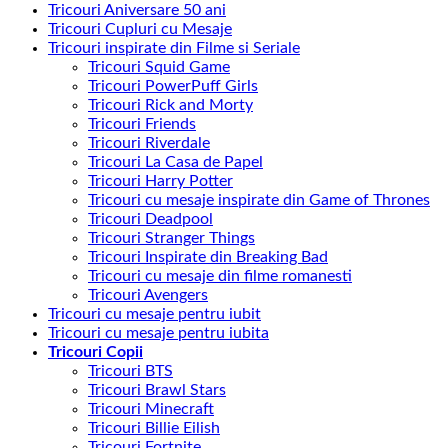
Tricouri Aniversare 50 ani
Tricouri Cupluri cu Mesaje
Tricouri inspirate din Filme si Seriale
Tricouri Squid Game
Tricouri PowerPuff Girls
Tricouri Rick and Morty
Tricouri Friends
Tricouri Riverdale
Tricouri La Casa de Papel
Tricouri Harry Potter
Tricouri cu mesaje inspirate din Game of Thrones
Tricouri Deadpool
Tricouri Stranger Things
Tricouri Inspirate din Breaking Bad
Tricouri cu mesaje din filme romanesti
Tricouri Avengers
Tricouri cu mesaje pentru iubit
Tricouri cu mesaje pentru iubita
Tricouri Copii
Tricouri BTS
Tricouri Brawl Stars
Tricouri Minecraft
Tricouri Billie Eilish
Tricouri Fortnite