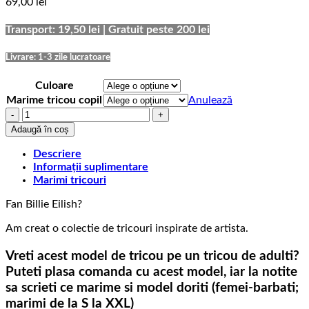
69,00
lei
Transport: 19,50 lei | Gratuit peste 200 lei
Livrare: 1-3 zile lucratoare
Culoare
Marime tricou copil
Anulează
Cantitate
Tricou
Adaugă în coș
Billie
Eilish
Descriere
Loser
Informații suplimentare
Marimi tricouri
Fan Billie Eilish?
Am creat o colectie de tricouri inspirate de artista.
Vreti acest model de tricou pe un tricou de adulti?
Puteti plasa comanda cu acest model, iar la notite
sa scrieti ce marime si model doriti (femei-barbati;
marimi de la S la XXL)