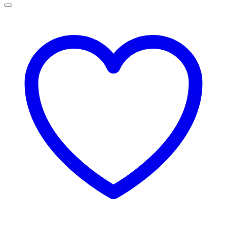
129,00 lei
până
la
145,00 lei