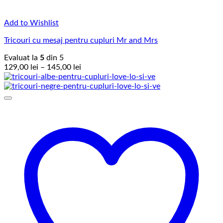
Add to Wishlist
Tricouri cu mesaj pentru cupluri Mr and Mrs
Evaluat la
5
din 5
Interval
129,00
lei
–
145,00
lei
de
prețuri:
129,00 lei
până
la
145,00 lei