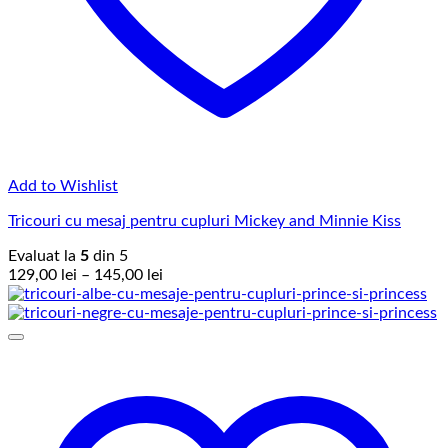
Add to Wishlist
Tricouri cu mesaj pentru cupluri Mickey and Minnie Kiss
Evaluat la
5
din 5
Interval
129,00
lei
–
145,00
lei
de
prețuri:
129,00 lei
până
la
145,00 lei