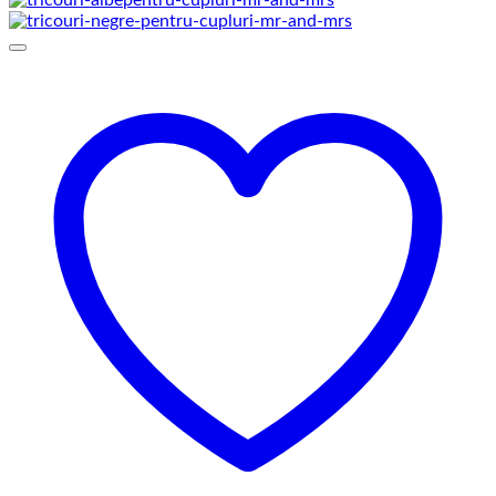
prețuri:
129,00 lei
până
la
145,00 lei