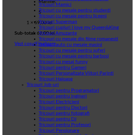
Marime:
Tricouri Mamici
Tricouri cu mesaje pentru studenti
S
Tricouri cu mesaje pentru liceeni
Tricouri Superman
1 ×
69,00
lei
Tricouri cupluri I love my Queen&King
Sub-total:
69,00
Tricouri Amuzante
lei
Tricouri cu mesaje din filme romanesti
Vezi coșul
Finalizare
Tricouri auto cu mesaje masini
Tricouri cu mesaje pentru soferi
Tricouri cu mesaje pentru barbosi
Tricouri cu mesaj funny
Tricouri pentru Gameri
Tricouri Personalizate Viitori Parinti
Tricouri Haioase
Tricouri Job-uri
Tricouri pentru Programatori
Tricouri pentru ingineri
Tricouri Electricieni
Tricouri pentru Doctori
Tricouri pentru fotografi
Tricouri pentru DJ
Tricouri pentru Profesori
Tricouri Pensionare