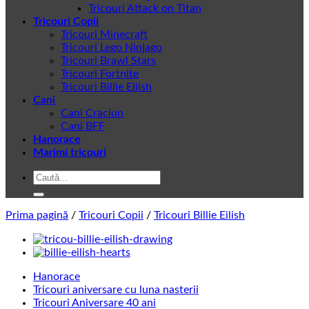
Tricouri Attack on Titan
Tricouri Copii
Tricouri Minecraft
Tricouri Lego Ninjago
Tricouri Brawl Stars
Tricouri Fortnite
Tricouri Billie Eilish
Cani
Cani Craciun
Cani BFF
Hanorace
Marimi tricouri
Caută
după:
Prima pagină
/
Tricouri Copii
/
Tricouri Billie Eilish
Hanorace
Tricouri aniversare cu luna nasterii
Tricouri Aniversare 40 ani