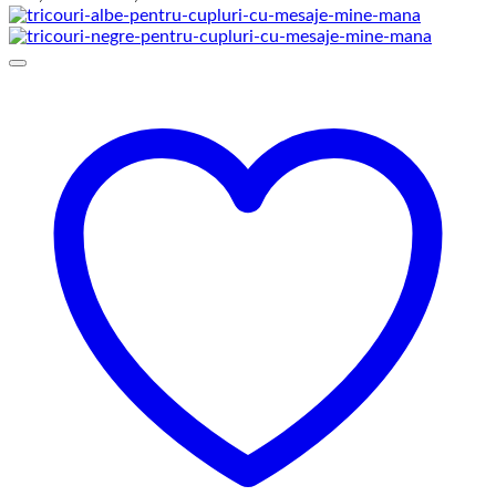
de
prețuri:
129,00 lei
până
la
145,00 lei