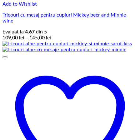
Add to Wishlist
Tricouri cu mesaj pentru cupluri Mickey beer and Minnie
wine
Evaluat la
4.67
din 5
Interval
109,00
lei
–
145,00
lei
de
prețuri:
109,00 lei
până
la
145,00 lei