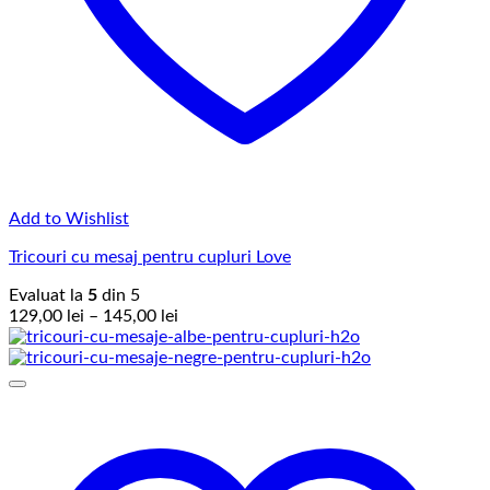
Add to Wishlist
Tricouri cu mesaj pentru cupluri Love
Evaluat la
5
din 5
Interval
129,00
lei
–
145,00
lei
de
prețuri:
129,00 lei
până
la
145,00 lei