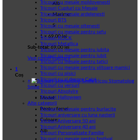
Tricouri cu mesaje moldovenesti
Alb
Tricouri Cupluri cu Mesaje
Tricouri cu mesaje ardelenesti
Marime:
Tricouri BTS
S
Tricouri cu mesaje oltenesti
Tricouri cu mesaje pentru sefu
1 ×
69,00
lei
Tricouri ROCK
Tricouri Metallica
Sub-total:
69,00
lei
Tricouri cu mesaje pentru iubita
Tricouri cu mesaje pentru iubit
Vezi coșul
Finalizare
Tricouri cu mesaje pentru tatici
Tricouri cu mesaje pentru viitoare mamici
1
Tricouri cu pisici
Coș
Tricouri cu si despre Caini
×
Tricou Stomatolog
Tricouri cu versuri
Smile
Tricouri Absolvire
Tricouri Halloween
Model:
Alte categorii
Pentru femei
Tricouri cu mesaje pentru burlacite
Tricouri aniversare cu luna nasterii
Culoare:
Tricouri Aniversare 50 ani
Tricouri Aniversare 40 ani
Alb
Tricouri Personalizate Familie
Tricouri cu mesaje pentru festival