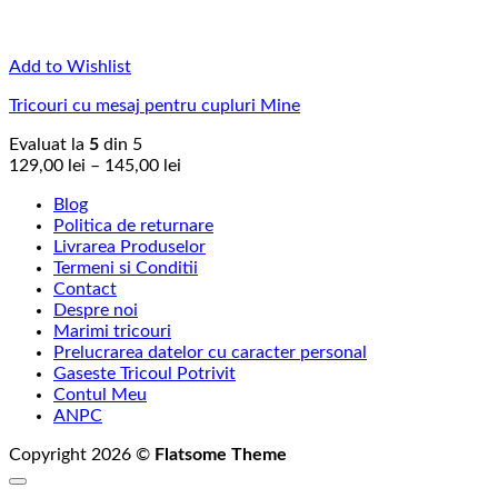
Add to Wishlist
Tricouri cu mesaj pentru cupluri Mine
Evaluat la
5
din 5
Interval
129,00
lei
–
145,00
lei
de
Blog
prețuri:
Politica de returnare
129,00 lei
Livrarea Produselor
până
Termeni si Conditii
la
Contact
145,00 lei
Despre noi
Marimi tricouri
Prelucrarea datelor cu caracter personal
Gaseste Tricoul Potrivit
Contul Meu
ANPC
Copyright 2026 ©
Flatsome Theme