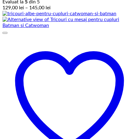
Evaluat la
5
din 5
Interval
129,00
lei
–
145,00
lei
de
prețuri:
129,00 lei
până
la
145,00 lei