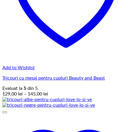
Add to Wishlist
Tricouri cu mesaj pentru cupluri Beauty and Beast
Evaluat la
5
din 5
Interval
129,00
lei
–
145,00
lei
de
prețuri:
129,00 lei
până
la
145,00 lei