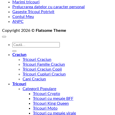
Marimi tricouri
Prelucrarea datelor cu caracter personal
Gaseste Tricoul Potrivit
Contul Meu
ANPC
Copyright 2026 ©
Flatsome Theme
Caută
după:
Craciun
Tricouri Craciun
Tricouri Familie Craciun
Tricouri Craciun Copii
Tricouri Cupluri Craciun
Cani Craciun
Tricouri
Categorii Populare
Tricouri Crypto
Tricouri cu mesaje BFF
Tricouri King Queen
Tricouri Moto
Tricouri cu mesaje virale