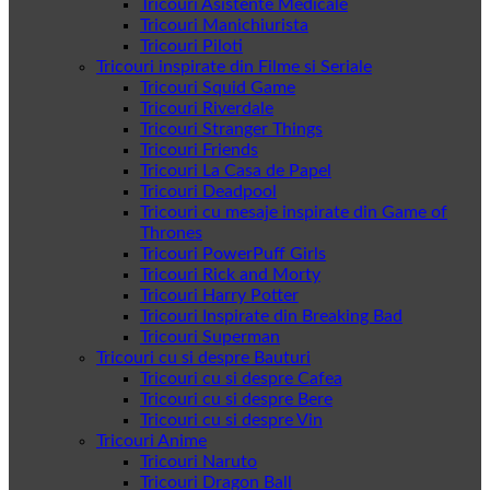
Tricouri Asistente Medicale
Tricouri Manichiurista
Tricouri Piloti
Tricouri inspirate din Filme si Seriale
Tricouri Squid Game
Tricouri Riverdale
Tricouri Stranger Things
Tricouri Friends
Tricouri La Casa de Papel
Tricouri Deadpool
Tricouri cu mesaje inspirate din Game of
Thrones
Tricouri PowerPuff Girls
Tricouri Rick and Morty
Tricouri Harry Potter
Tricouri Inspirate din Breaking Bad
Tricouri Superman
Tricouri cu si despre Bauturi
Tricouri cu si despre Cafea
Tricouri cu si despre Bere
Tricouri cu si despre Vin
Tricouri Anime
Tricouri Naruto
Tricouri Dragon Ball