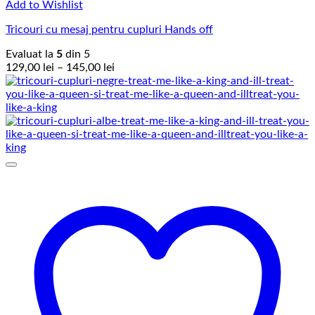
Add to Wishlist
Tricouri cu mesaj pentru cupluri Hands off
Evaluat la
5
din 5
Interval
129,00
lei
–
145,00
lei
de
prețuri:
129,00 lei
până
la
145,00 lei