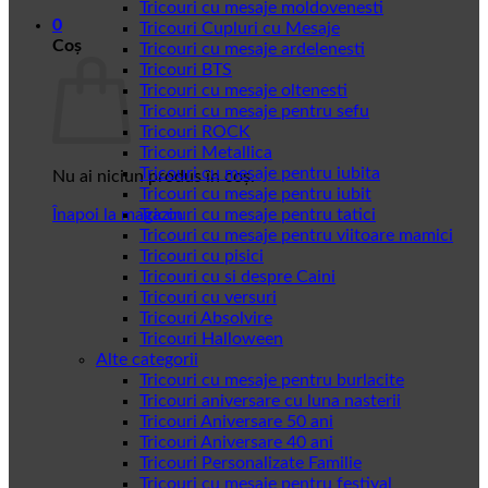
Tricouri cu mesaje moldovenesti
0
Tricouri Cupluri cu Mesaje
Coș
Tricouri cu mesaje ardelenesti
Tricouri BTS
Tricouri cu mesaje oltenesti
Tricouri cu mesaje pentru sefu
Tricouri ROCK
Tricouri Metallica
Tricouri cu mesaje pentru iubita
Nu ai niciun produs în coș.
Tricouri cu mesaje pentru iubit
Înapoi la magazin
Tricouri cu mesaje pentru tatici
Tricouri cu mesaje pentru viitoare mamici
Tricouri cu pisici
Tricouri cu si despre Caini
Tricouri cu versuri
Tricouri Absolvire
Tricouri Halloween
Alte categorii
Tricouri cu mesaje pentru burlacite
Tricouri aniversare cu luna nasterii
Tricouri Aniversare 50 ani
Tricouri Aniversare 40 ani
Tricouri Personalizate Familie
Tricouri cu mesaje pentru festival