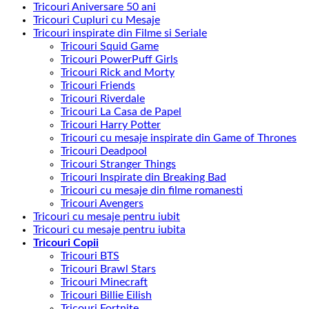
Tricouri Aniversare 50 ani
Tricouri Cupluri cu Mesaje
Tricouri inspirate din Filme si Seriale
Tricouri Squid Game
Tricouri PowerPuff Girls
Tricouri Rick and Morty
Tricouri Friends
Tricouri Riverdale
Tricouri La Casa de Papel
Tricouri Harry Potter
Tricouri cu mesaje inspirate din Game of Thrones
Tricouri Deadpool
Tricouri Stranger Things
Tricouri Inspirate din Breaking Bad
Tricouri cu mesaje din filme romanesti
Tricouri Avengers
Tricouri cu mesaje pentru iubit
Tricouri cu mesaje pentru iubita
Tricouri Copii
Tricouri BTS
Tricouri Brawl Stars
Tricouri Minecraft
Tricouri Billie Eilish
Tricouri Fortnite