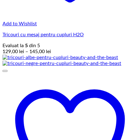
Add to Wishlist
Tricouri cu mesaj pentru cupluri H2O
Evaluat la
5
din 5
Interval
129,00
lei
–
145,00
lei
de
prețuri:
129,00 lei
până
la
145,00 lei