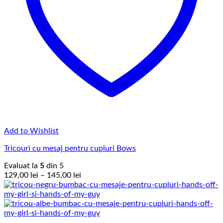
Add to Wishlist
Tricouri cu mesaj pentru cupluri Bows
Evaluat la
5
din 5
Interval
129,00
lei
–
145,00
lei
de
prețuri:
129,00 lei
până
la