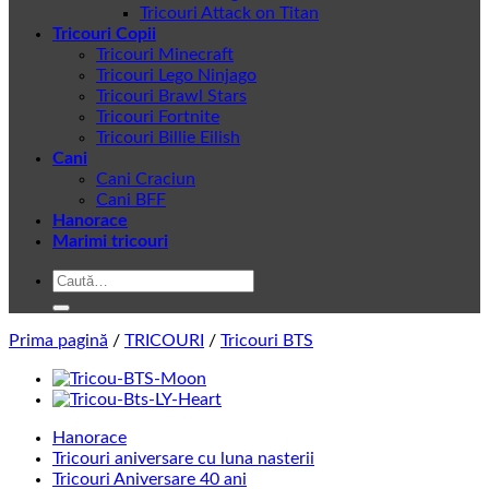
Tricouri Attack on Titan
Tricouri Copii
Tricouri Minecraft
Tricouri Lego Ninjago
Tricouri Brawl Stars
Tricouri Fortnite
Tricouri Billie Eilish
Cani
Cani Craciun
Cani BFF
Hanorace
Marimi tricouri
Caută
după:
Prima pagină
/
TRICOURI
/
Tricouri BTS
Hanorace
Tricouri aniversare cu luna nasterii
Tricouri Aniversare 40 ani