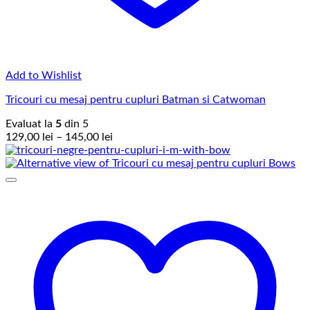
Add to Wishlist
Tricouri cu mesaj pentru cupluri Batman si Catwoman
Evaluat la
5
din 5
Interval
129,00
lei
–
145,00
lei
de
prețuri:
129,00 lei
până
la
145,00 lei