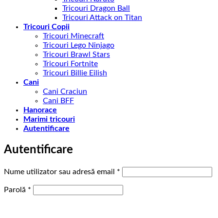
Tricouri Dragon Ball
Tricouri Attack on Titan
Tricouri Copii
Tricouri Minecraft
Tricouri Lego Ninjago
Tricouri Brawl Stars
Tricouri Fortnite
Tricouri Billie Eilish
Cani
Cani Craciun
Cani BFF
Hanorace
Marimi tricouri
Autentificare
Autentificare
Obligatoriu
Nume utilizator sau adresă email
*
Obligatoriu
Parolă
*