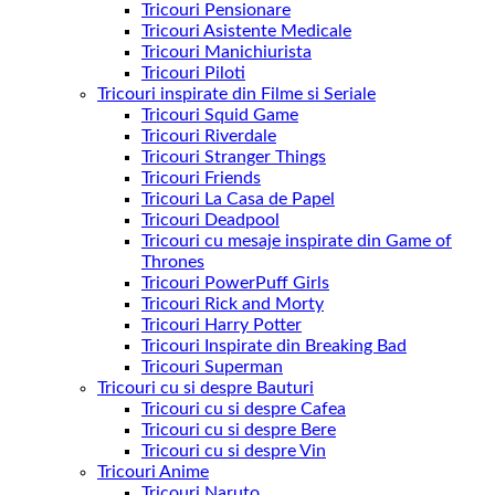
Tricouri Pensionare
Tricouri Asistente Medicale
Tricouri Manichiurista
Tricouri Piloti
Tricouri inspirate din Filme si Seriale
Tricouri Squid Game
Tricouri Riverdale
Tricouri Stranger Things
Tricouri Friends
Tricouri La Casa de Papel
Tricouri Deadpool
Tricouri cu mesaje inspirate din Game of
Thrones
Tricouri PowerPuff Girls
Tricouri Rick and Morty
Tricouri Harry Potter
Tricouri Inspirate din Breaking Bad
Tricouri Superman
Tricouri cu si despre Bauturi
Tricouri cu si despre Cafea
Tricouri cu si despre Bere
Tricouri cu si despre Vin
Tricouri Anime
Tricouri Naruto