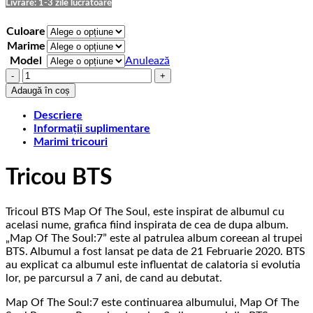
75,00 lei
Livrare: 1-3 zile lucratoare
Culoare
Marime
Model
Anulează
Cantitate
Tricou
Adaugă în coș
BTS
Map
Descriere
Of
Informații suplimentare
The
Marimi tricouri
Soul
Tricou BTS
Tricoul BTS Map Of The Soul, este inspirat de albumul cu
acelasi nume, grafica fiind inspirata de cea de dupa album.
„Map Of The Soul:7” este al patrulea album coreean al trupei
BTS. Albumul a fost lansat pe data de 21 Februarie 2020. BTS
au explicat ca albumul este influentat de calatoria si evolutia
lor, pe parcursul a 7 ani, de cand au debutat.
Map Of The Soul:7 este continuarea albumului, Map Of The