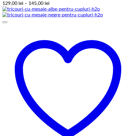
Interval
129,00
lei
–
145,00
lei
de
prețuri:
129,00 lei
până
la
145,00 lei