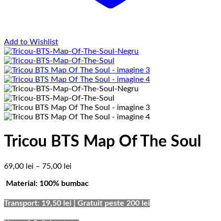
Add to Wishlist
Tricou BTS Map Of The Soul
Interval
69,00
lei
–
75,00
lei
de
Material: 100% bumbac
prețuri:
69,00 lei
până
Transport: 19,50 lei | Gratuit peste 200 lei
la