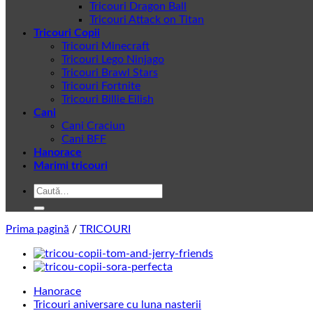
Tricouri Dragon Ball
Tricouri Attack on Titan
Tricouri Copii
Tricouri Minecraft
Tricouri Lego Ninjago
Tricouri Brawl Stars
Tricouri Fortnite
Tricouri Billie Eilish
Cani
Cani Craciun
Cani BFF
Hanorace
Marimi tricouri
Caută
după:
Prima pagină
/
TRICOURI
Hanorace
Tricouri aniversare cu luna nasterii