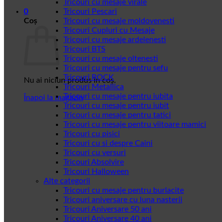
Tricouri cu mesaje virale
0
Tricouri Pescari
Coș
Tricouri cu mesaje moldovenesti
Tricouri Cupluri cu Mesaje
Tricouri cu mesaje ardelenesti
Tricouri BTS
Tricouri cu mesaje oltenesti
Tricouri cu mesaje pentru sefu
Tricouri ROCK
Nu ai niciun produs în coș.
Tricouri Metallica
Tricouri cu mesaje pentru iubita
Înapoi la magazin
Tricouri cu mesaje pentru iubit
Tricouri cu mesaje pentru tatici
Tricouri cu mesaje pentru viitoare mamici
Tricouri cu pisici
Tricouri cu si despre Caini
Tricouri cu versuri
Tricouri Absolvire
Tricouri Halloween
Alte categorii
Tricouri cu mesaje pentru burlacite
Tricouri aniversare cu luna nasterii
Tricouri Aniversare 50 ani
Tricouri Aniversare 40 ani