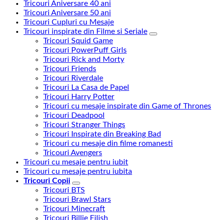
Tricouri Aniversare 40 ani
Tricouri Aniversare 50 ani
Tricouri Cupluri cu Mesaje
Tricouri inspirate din Filme si Seriale
Tricouri Squid Game
Tricouri PowerPuff Girls
Tricouri Rick and Morty
Tricouri Friends
Tricouri Riverdale
Tricouri La Casa de Papel
Tricouri Harry Potter
Tricouri cu mesaje inspirate din Game of Thrones
Tricouri Deadpool
Tricouri Stranger Things
Tricouri Inspirate din Breaking Bad
Tricouri cu mesaje din filme romanesti
Tricouri Avengers
Tricouri cu mesaje pentru iubit
Tricouri cu mesaje pentru iubita
Tricouri Copii
Tricouri BTS
Tricouri Brawl Stars
Tricouri Minecraft
Tricouri Billie Eilish