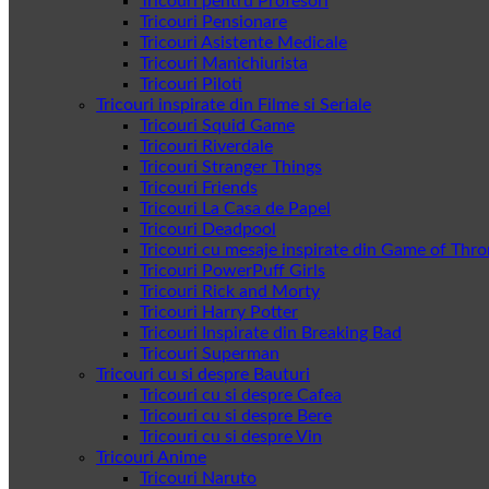
Tricouri pentru Profesori
Tricouri Pensionare
Tricouri Asistente Medicale
Tricouri Manichiurista
Tricouri Piloti
Tricouri inspirate din Filme si Seriale
Tricouri Squid Game
Tricouri Riverdale
Tricouri Stranger Things
Tricouri Friends
Tricouri La Casa de Papel
Tricouri Deadpool
Tricouri cu mesaje inspirate din Game of Thr
Tricouri PowerPuff Girls
Tricouri Rick and Morty
Tricouri Harry Potter
Tricouri Inspirate din Breaking Bad
Tricouri Superman
Tricouri cu si despre Bauturi
Tricouri cu si despre Cafea
Tricouri cu si despre Bere
Tricouri cu si despre Vin
Tricouri Anime
Tricouri Naruto