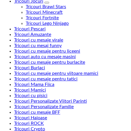
Tricouri Jocuri
Tricouri Brawl Stars
Tricouri Minecraft
Tricouri Fortnite
Tricouri Lego Ninjago
Tricouri Pescari
Tricouri Amuzante
Tricouri cu mesaje virale
Tricouri cu mesaj funny
Tricouri cu mesaje pentru liceeni
Tricouri auto cu mesaje masini
Tricouri cu mesaje pentru burlacite
Tricouri Burlaci
Tricouri cu mesaje pentru viitoare mamici
Tricouri cu mesaje pentru tatici
Tricouri Mama Fiica
Tricouri Mamici
Tricouri cu pisici
Tricouri Personalizate Viitori Parinti
Tricouri Personalizate Familie
Tricouri cu mesaje BFF
Tricouri Haioase
Tricouri ROCK
Tricouri Crypto