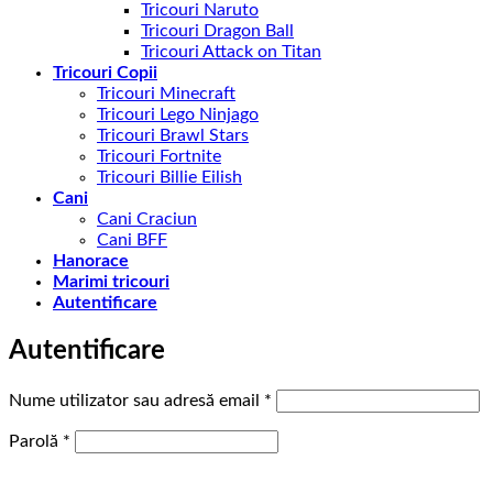
Tricouri Naruto
Tricouri Dragon Ball
Tricouri Attack on Titan
Tricouri Copii
Tricouri Minecraft
Tricouri Lego Ninjago
Tricouri Brawl Stars
Tricouri Fortnite
Tricouri Billie Eilish
Cani
Cani Craciun
Cani BFF
Hanorace
Marimi tricouri
Autentificare
Autentificare
Obligatoriu
Nume utilizator sau adresă email
*
Obligatoriu
Parolă
*