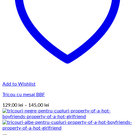
Add to Wishlist
Tricou cu mesaj BBF
Interval
129,00
lei
–
145,00
lei
de
prețuri:
129,00 lei
până
la