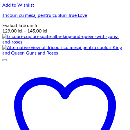
Add to Wishlist
Tricouri cu mesaj pentru cupluri True Love
Evaluat la
5
din 5
Interval
129,00
lei
–
145,00
lei
de
prețuri:
129,00 lei
până
la
145,00 lei