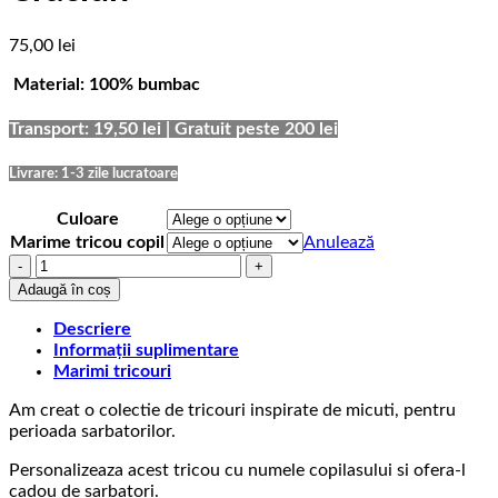
75,00
lei
Material: 100% bumbac
Transport: 19,50 lei | Gratuit peste 200 lei
Livrare: 1-3 zile lucratoare
Culoare
Marime tricou copil
Anulează
Cantitate
Tricou
Adaugă în coș
Craciun
Copii
Descriere
Mos
Informații suplimentare
Craciun
Marimi tricouri
Am creat o colectie de tricouri inspirate de micuti, pentru
perioada sarbatorilor.
Personalizeaza acest tricou cu numele copilasului si ofera-l
cadou de sarbatori.