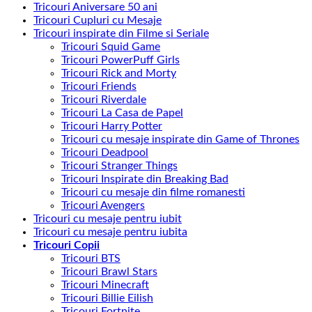
Tricouri Aniversare 50 ani
Tricouri Cupluri cu Mesaje
Tricouri inspirate din Filme si Seriale
Tricouri Squid Game
Tricouri PowerPuff Girls
Tricouri Rick and Morty
Tricouri Friends
Tricouri Riverdale
Tricouri La Casa de Papel
Tricouri Harry Potter
Tricouri cu mesaje inspirate din Game of Thrones
Tricouri Deadpool
Tricouri Stranger Things
Tricouri Inspirate din Breaking Bad
Tricouri cu mesaje din filme romanesti
Tricouri Avengers
Tricouri cu mesaje pentru iubit
Tricouri cu mesaje pentru iubita
Tricouri Copii
Tricouri BTS
Tricouri Brawl Stars
Tricouri Minecraft
Tricouri Billie Eilish
Tricouri Fortnite