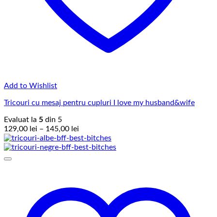
Add to Wishlist
Tricouri cu mesaj pentru cupluri I love my husband&wife
Evaluat la
5
din 5
Interval
129,00
lei
–
145,00
lei
de
prețuri:
129,00 lei
până
la
145,00 lei