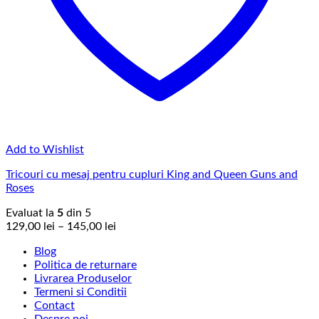
Add to Wishlist
Tricouri cu mesaj pentru cupluri King and Queen Guns and
Roses
Evaluat la
5
din 5
Interval
129,00
lei
–
145,00
lei
de
Blog
prețuri:
Politica de returnare
129,00 lei
Livrarea Produselor
până
Termeni si Conditii
la
Contact
145,00 lei
Despre noi