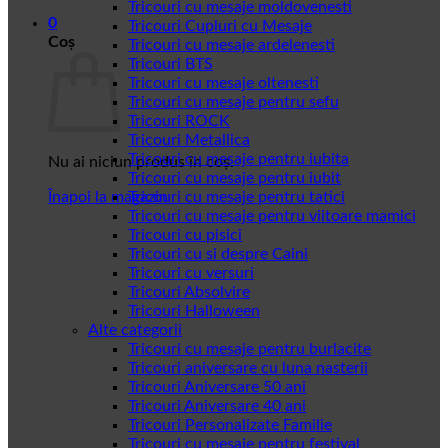
Tricouri cu mesaje moldovenesti
0
Tricouri Cupluri cu Mesaje
Coș
Tricouri cu mesaje ardelenesti
Tricouri BTS
Tricouri cu mesaje oltenesti
Tricouri cu mesaje pentru sefu
Tricouri ROCK
Tricouri Metallica
Tricouri cu mesaje pentru iubita
Nu ai niciun produs în coș.
Tricouri cu mesaje pentru iubit
Înapoi la magazin
Tricouri cu mesaje pentru tatici
Tricouri cu mesaje pentru viitoare mamici
Tricouri cu pisici
Tricouri cu si despre Caini
Tricouri cu versuri
Tricouri Absolvire
Tricouri Halloween
Alte categorii
Tricouri cu mesaje pentru burlacite
Tricouri aniversare cu luna nasterii
Tricouri Aniversare 50 ani
Tricouri Aniversare 40 ani
Tricouri Personalizate Familie
Tricouri cu mesaje pentru festival