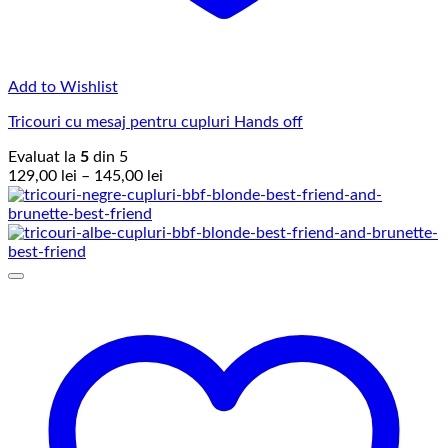
Add to Wishlist
Tricouri cu mesaj pentru cupluri Hands off
Evaluat la
5
din 5
Interval
129,00
lei
–
145,00
lei
de
prețuri:
129,00 lei
până
la
145,00 lei