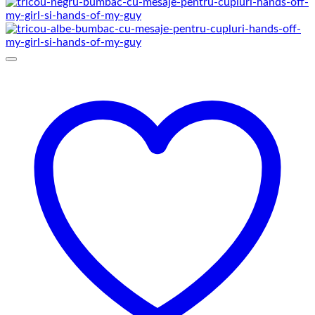
de
prețuri:
129,00 lei
până
la
145,00 lei