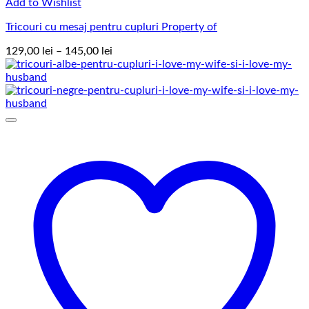
Add to Wishlist
Tricouri cu mesaj pentru cupluri Property of
Interval
129,00
lei
–
145,00
lei
de
prețuri:
129,00 lei
până
la
145,00 lei