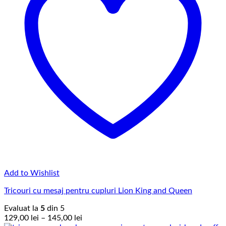
Add to Wishlist
Tricouri cu mesaj pentru cupluri Lion King and Queen
Evaluat la
5
din 5
Interval
129,00
lei
–
145,00
lei