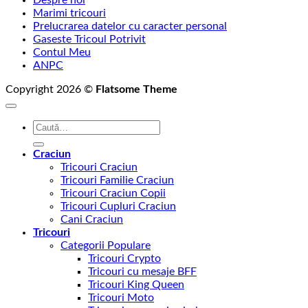
Marimi tricouri
Prelucrarea datelor cu caracter personal
Gaseste Tricoul Potrivit
Contul Meu
ANPC
Copyright 2026 ©
Flatsome Theme
Caută
după:
Craciun
Tricouri Craciun
Tricouri Familie Craciun
Tricouri Craciun Copii
Tricouri Cupluri Craciun
Cani Craciun
Tricouri
Categorii Populare
Tricouri Crypto
Tricouri cu mesaje BFF
Tricouri King Queen
Tricouri Moto