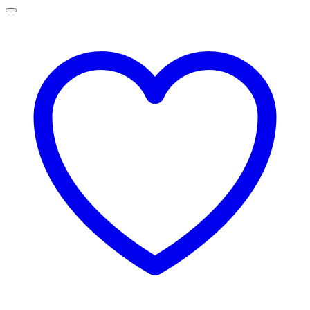
129,00 lei
până
la
145,00 lei