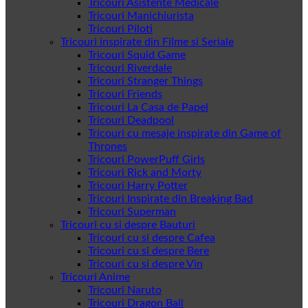
Tricouri Asistente Medicale
Tricouri Manichiurista
Tricouri Piloti
Tricouri inspirate din Filme si Seriale
Tricouri Squid Game
Tricouri Riverdale
Tricouri Stranger Things
Tricouri Friends
Tricouri La Casa de Papel
Tricouri Deadpool
Tricouri cu mesaje inspirate din Game of
Thrones
Tricouri PowerPuff Girls
Tricouri Rick and Morty
Tricouri Harry Potter
Tricouri Inspirate din Breaking Bad
Tricouri Superman
Tricouri cu si despre Bauturi
Tricouri cu si despre Cafea
Tricouri cu si despre Bere
Tricouri cu si despre Vin
Tricouri Anime
Tricouri Naruto
Tricouri Dragon Ball