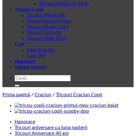
Tricouri Attack on Titan
Tricouri Copii
Tricouri Minecraft
Tricouri Lego Ninjago
Tricouri Brawl Stars
Tricouri Fortnite
Tricouri Billie Eilish
Cani
Cani Craciun
Cani BFF
Hanorace
Marimi tricouri
Caută
după:
Prima pagină
/
Craciun
/
Tricouri Craciun Copii
Hanorace
Tricouri aniversare cu luna nasterii
Tricouri Aniversare 40 ani