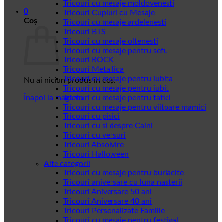
Tricouri cu mesaje moldovenesti
0
Tricouri Cupluri cu Mesaje
Coș
Tricouri cu mesaje ardelenesti
Tricouri BTS
Tricouri cu mesaje oltenesti
Tricouri cu mesaje pentru sefu
Tricouri ROCK
Tricouri Metallica
Tricouri cu mesaje pentru iubita
Nu ai niciun produs în coș.
Tricouri cu mesaje pentru iubit
Înapoi la magazin
Tricouri cu mesaje pentru tatici
Tricouri cu mesaje pentru viitoare mamici
Tricouri cu pisici
Tricouri cu si despre Caini
Tricouri cu versuri
Tricouri Absolvire
Tricouri Halloween
Alte categorii
Tricouri cu mesaje pentru burlacite
Tricouri aniversare cu luna nasterii
Tricouri Aniversare 50 ani
Tricouri Aniversare 40 ani
Tricouri Personalizate Familie
Tricouri cu mesaje pentru festival