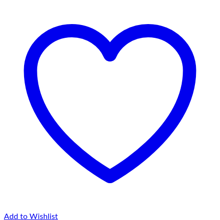
până
la
145,00 lei
Add to Wishlist