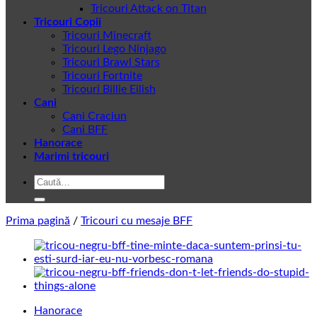
Tricouri Attack on Titan
Tricouri Copii
Tricouri Minecraft
Tricouri Lego Ninjago
Tricouri Brawl Stars
Tricouri Fortnite
Tricouri Billie Eilish
Cani
Cani Craciun
Cani BFF
Hanorace
Marimi tricouri
Caută
după:
Prima pagină
/
Tricouri cu mesaje BFF
Hanorace