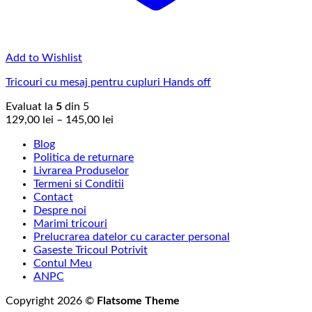
Add to Wishlist
Tricouri cu mesaj pentru cupluri Hands off
Evaluat la
5
din 5
Interval
129,00
lei
–
145,00
lei
de
Blog
prețuri:
Politica de returnare
129,00 lei
Livrarea Produselor
până
Termeni si Conditii
la
Contact
145,00 lei
Despre noi
Marimi tricouri
Prelucrarea datelor cu caracter personal
Gaseste Tricoul Potrivit
Contul Meu
ANPC
Copyright 2026 ©
Flatsome Theme