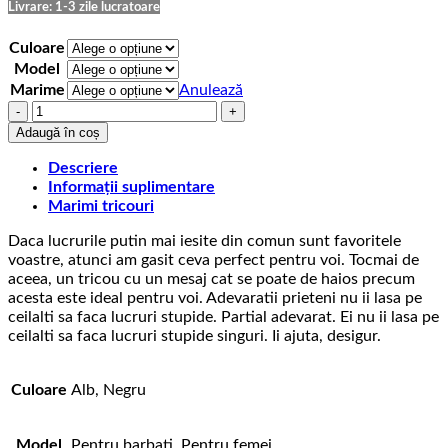
până
Livrare: 1-3 zile lucratoare
la
75,00 lei
Culoare
Model
Marime
Anulează
Cantitate
Tricou
Adaugă în coș
cu
mesaj
Descriere
BFF
Informații suplimentare
Prinse
Marimi tricouri
Daca lucrurile putin mai iesite din comun sunt favoritele
voastre, atunci am gasit ceva perfect pentru voi. Tocmai de
aceea, un tricou cu un mesaj cat se poate de haios precum
acesta este ideal pentru voi. Adevaratii prieteni nu ii lasa pe
ceilalti sa faca lucruri stupide. Partial adevarat. Ei nu ii lasa pe
ceilalti sa faca lucruri stupide singuri. Ii ajuta, desigur.
Culoare
Alb, Negru
Model
Pentru barbati, Pentru femei