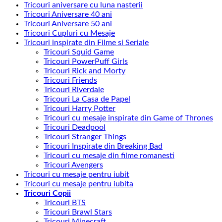
Tricouri aniversare cu luna nasterii
Tricouri Aniversare 40 ani
Tricouri Aniversare 50 ani
Tricouri Cupluri cu Mesaje
Tricouri inspirate din Filme si Seriale
Tricouri Squid Game
Tricouri PowerPuff Girls
Tricouri Rick and Morty
Tricouri Friends
Tricouri Riverdale
Tricouri La Casa de Papel
Tricouri Harry Potter
Tricouri cu mesaje inspirate din Game of Thrones
Tricouri Deadpool
Tricouri Stranger Things
Tricouri Inspirate din Breaking Bad
Tricouri cu mesaje din filme romanesti
Tricouri Avengers
Tricouri cu mesaje pentru iubit
Tricouri cu mesaje pentru iubita
Tricouri Copii
Tricouri BTS
Tricouri Brawl Stars
Tricouri Minecraft