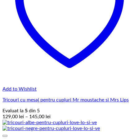
Add to Wishlist
Tricouri cu mesaj pentru cupluri Mr moustache si Mrs Lips
Evaluat la
5
din 5
Interval
129,00
lei
–
145,00
lei
de
prețuri:
129,00 lei