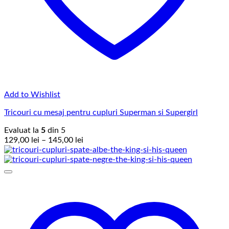
Add to Wishlist
Tricouri cu mesaj pentru cupluri Superman si Supergirl
Evaluat la
5
din 5
Interval
129,00
lei
–
145,00
lei
de
prețuri:
129,00 lei
până
la
145,00 lei