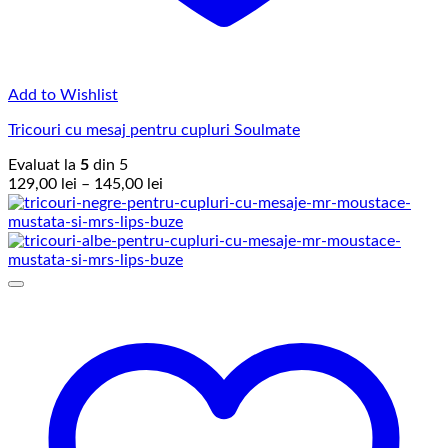
Add to Wishlist
Tricouri cu mesaj pentru cupluri Soulmate
Evaluat la
5
din 5
Interval
129,00
lei
–
145,00
lei
de
prețuri:
129,00 lei
până
la
145,00 lei