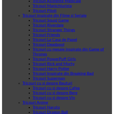
Tricouri Asistente Medicale
Tricouri Manichiurista
Tricouri Piloti
Tricouri inspirate din Filme si Seriale
Tricouri Squid Game
Tricouri Riverdale
Tricouri Stranger Things
Tricouri Friends
Tricouri La Casa de Papel
Tricouri Deadpool
Tricouri cu mesaje inspirate din Game of
Thrones
Tricouri PowerPuff Girls
Tricouri Rick and Morty
Tricouri Harry Potter
Tricouri Inspirate din Breaking Bad
Tricouri Superman
Tricouri cu si despre Bauturi
Tricouri cu si despre Cafea
Tricouri cu si despre Bere
Tricouri cu si despre Vin
Tricouri Anime
Tricouri Naruto
Tricouri Dragon Ball