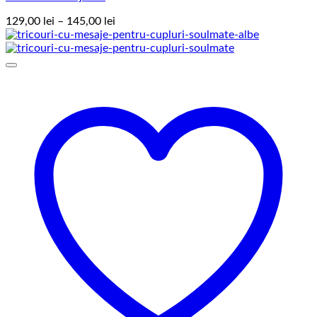
Interval
129,00
lei
–
145,00
lei
de
prețuri:
129,00 lei
până
la
145,00 lei