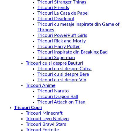
Tricouri Stranger Things
Tricouri Friends
Tricouri La Casa de Papel
Tricouri Deadpool
Tricouri cu mesaje inspirate din Game of
Thrones
Tricouri PowerPuff Girls
Tricouri Rick and Morty
Tricouri Harry Potter
Tricouri Inspirate din Breaking Bad
Tricouri Superman
Tricouri cu si despre Bauturi
Tricouri cu si despre Cafea
Tricouri cu si despre Bere
Tricouri cu si despre Vin
Tricouri Anime
Tricouri Naruto
Tricouri Dragon Ball
Tricouri Attack on Titan
Tricouri Copii
Tricouri Minecraft
Tricouri Lego Ninjago
Tricouri Brawl Stars
Tricouri Fortnite