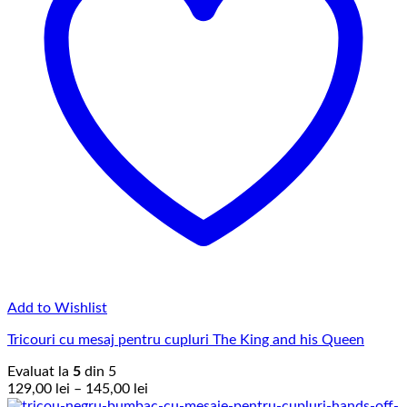
Add to Wishlist
Tricouri cu mesaj pentru cupluri The King and his Queen
Evaluat la
5
din 5
Interval
129,00
lei
–
145,00
lei
de