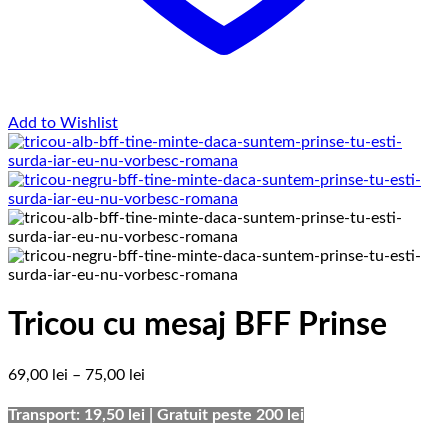
Add to Wishlist
Tricou cu mesaj BFF Prinse
Interval
69,00
lei
–
75,00
lei
de
prețuri:
Transport: 19,50 lei | Gratuit peste 200 lei
69,00 lei