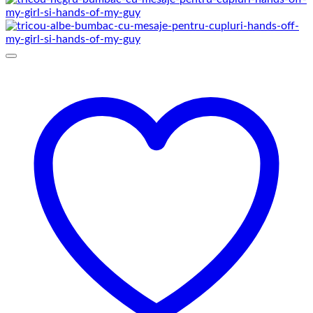
prețuri:
129,00 lei
până
la
145,00 lei