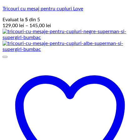
Tricouri cu mesaj pentru cupluri Love
Evaluat la
5
din 5
Interval
129,00
lei
–
145,00
lei
de
prețuri:
129,00 lei
până
la
145,00 lei