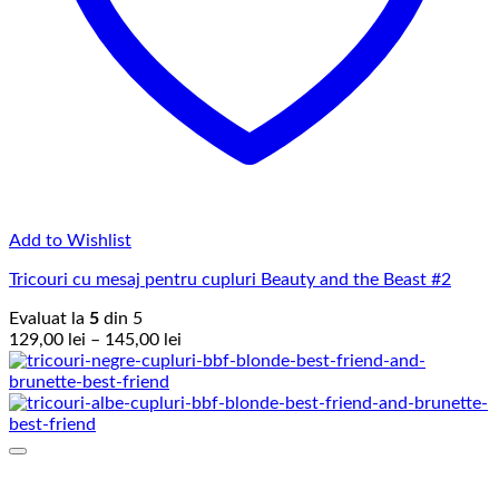
Add to Wishlist
Tricouri cu mesaj pentru cupluri Beauty and the Beast #2
Evaluat la
5
din 5
Interval
129,00
lei
–
145,00
lei
de
prețuri:
129,00 lei
până
la
145,00 lei