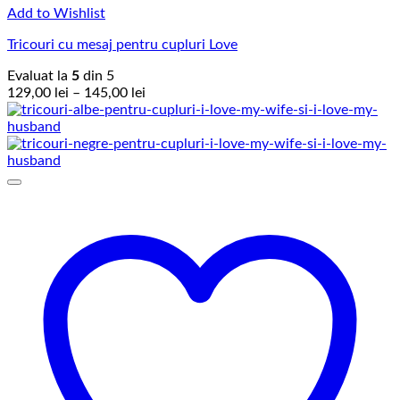
Add to Wishlist
Tricouri cu mesaj pentru cupluri Love
Evaluat la
5
din 5
Interval
129,00
lei
–
145,00
lei
de
prețuri:
129,00 lei
până
la
145,00 lei