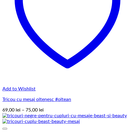
Add to Wishlist
Tricou cu mesaj oltenesc #oltean
Interval
69,00
lei
–
75,00
lei
de
prețuri:
69,00 lei
până