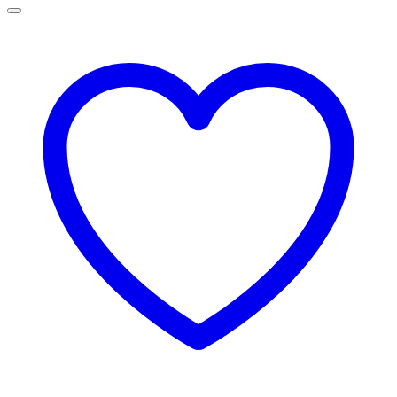
109,00 lei
până
la
145,00 lei