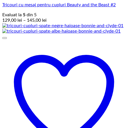
Tricouri cu mesaj pentru cupluri Beauty and the Beast #2
Evaluat la
5
din 5
Interval
129,00
lei
–
145,00
lei
de
prețuri:
129,00 lei
până
la
145,00 lei