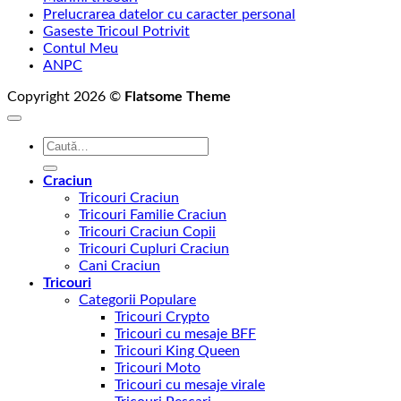
Prelucrarea datelor cu caracter personal
Gaseste Tricoul Potrivit
Contul Meu
ANPC
Copyright 2026 ©
Flatsome Theme
Caută
după:
Craciun
Tricouri Craciun
Tricouri Familie Craciun
Tricouri Craciun Copii
Tricouri Cupluri Craciun
Cani Craciun
Tricouri
Categorii Populare
Tricouri Crypto
Tricouri cu mesaje BFF
Tricouri King Queen
Tricouri Moto
Tricouri cu mesaje virale