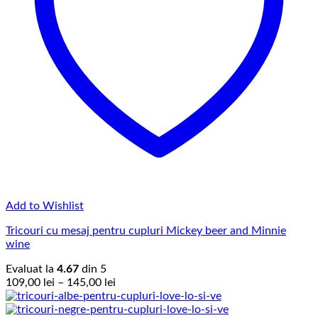
Add to Wishlist
Tricouri cu mesaj pentru cupluri Mickey beer and Minnie
wine
Evaluat la
4.67
din 5
Interval
109,00
lei
–
145,00
lei
de
prețuri: