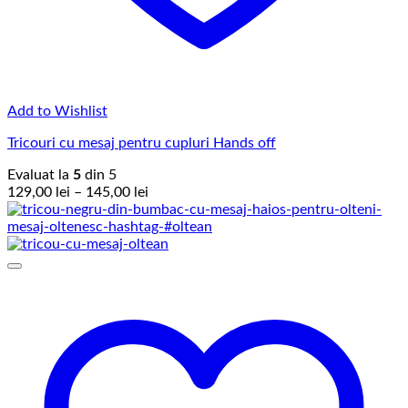
Add to Wishlist
Tricouri cu mesaj pentru cupluri Hands off
Evaluat la
5
din 5
Interval
129,00
lei
–
145,00
lei
de
prețuri:
129,00 lei
până
la
145,00 lei