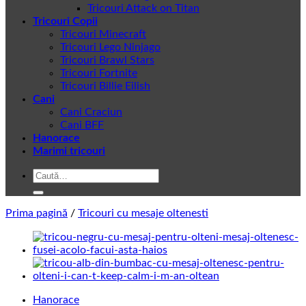
Tricouri Attack on Titan
Tricouri Copii
Tricouri Minecraft
Tricouri Lego Ninjago
Tricouri Brawl Stars
Tricouri Fortnite
Tricouri Billie Eilish
Cani
Cani Craciun
Cani BFF
Hanorace
Marimi tricouri
Caută
după:
Prima pagină
/
Tricouri cu mesaje oltenesti
Hanorace