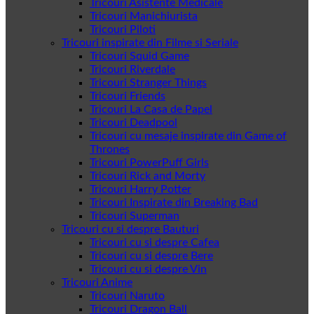
Tricouri Asistente Medicale
Tricouri Manichiurista
Tricouri Piloti
Tricouri inspirate din Filme si Seriale
Tricouri Squid Game
Tricouri Riverdale
Tricouri Stranger Things
Tricouri Friends
Tricouri La Casa de Papel
Tricouri Deadpool
Tricouri cu mesaje inspirate din Game of
Thrones
Tricouri PowerPuff Girls
Tricouri Rick and Morty
Tricouri Harry Potter
Tricouri Inspirate din Breaking Bad
Tricouri Superman
Tricouri cu si despre Bauturi
Tricouri cu si despre Cafea
Tricouri cu si despre Bere
Tricouri cu si despre Vin
Tricouri Anime
Tricouri Naruto
Tricouri Dragon Ball