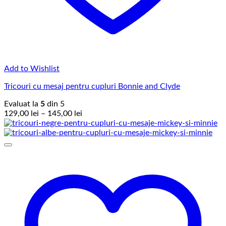
Add to Wishlist
Tricouri cu mesaj pentru cupluri Bonnie and Clyde
Evaluat la
5
din 5
Interval
129,00
lei
–
145,00
lei
de
prețuri:
129,00 lei
până
la
145,00 lei