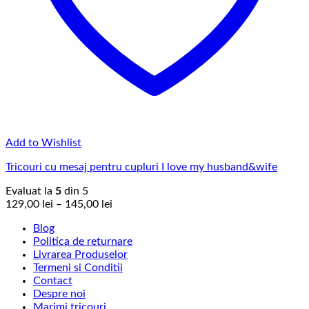
Add to Wishlist
Tricouri cu mesaj pentru cupluri I love my husband&wife
Evaluat la
5
din 5
Interval
129,00
lei
–
145,00
lei
de
Blog
prețuri:
Politica de returnare
129,00 lei
Livrarea Produselor
până
Termeni si Conditii
la
Contact
145,00 lei
Despre noi
Marimi tricouri