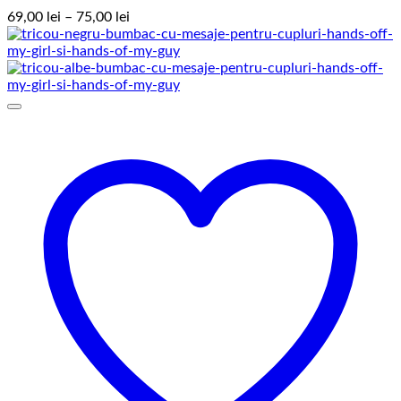
Interval
69,00
lei
–
75,00
lei
de
prețuri:
69,00 lei
până
la
75,00 lei