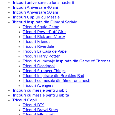
Tricouri aniversare cu luna nasterii
Tricouri Aniversare 40 ani
Tricouri Aniversare 50 ani
Tricouri Cupluri cu Mesaje
Tricouri inspirate din Filme si Seriale
Tricouri Squid Game
Tricouri PowerPuff Girls
Tricouri Rick and Morty
Tricouri Friends
Tricouri Riverdale
Tricouri La Casa de Papel
Tricouri Harry Potter
Tricouri cu mesaje inspirate din Game of Thrones
Tricouri Deadpool
Tricouri Stranger Things
Tricouri Inspirate din Breaking Bad
Tricouri cu mesaje din filme romanesti
Tricouri Avengers
Tricouri cu mesaje pentru iubit
Tricouri cu mesaje pentru iubita
Tricouri Copii
Tricouri BTS
Tricouri Brawl Stars
Tricouri Minecraft