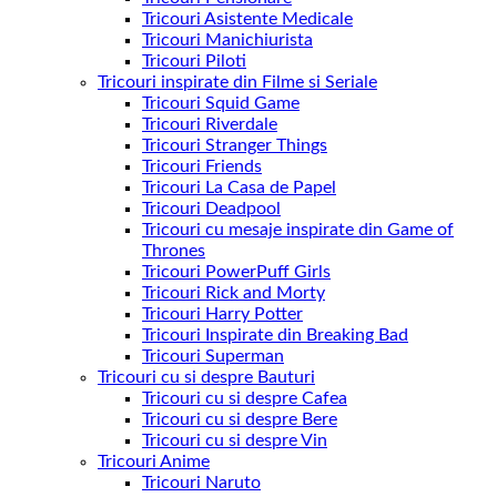
Tricouri Asistente Medicale
Tricouri Manichiurista
Tricouri Piloti
Tricouri inspirate din Filme si Seriale
Tricouri Squid Game
Tricouri Riverdale
Tricouri Stranger Things
Tricouri Friends
Tricouri La Casa de Papel
Tricouri Deadpool
Tricouri cu mesaje inspirate din Game of
Thrones
Tricouri PowerPuff Girls
Tricouri Rick and Morty
Tricouri Harry Potter
Tricouri Inspirate din Breaking Bad
Tricouri Superman
Tricouri cu si despre Bauturi
Tricouri cu si despre Cafea
Tricouri cu si despre Bere
Tricouri cu si despre Vin
Tricouri Anime
Tricouri Naruto