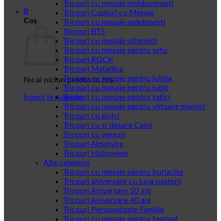
Tricouri cu mesaje moldovenesti
0
Tricouri Cupluri cu Mesaje
Coș
Tricouri cu mesaje ardelenesti
Tricouri BTS
Tricouri cu mesaje oltenesti
Tricouri cu mesaje pentru sefu
Tricouri ROCK
Tricouri Metallica
Tricouri cu mesaje pentru iubita
Nu ai niciun produs în coș.
Tricouri cu mesaje pentru iubit
Înapoi la magazin
Tricouri cu mesaje pentru tatici
Tricouri cu mesaje pentru viitoare mamici
Tricouri cu pisici
Tricouri cu si despre Caini
Tricouri cu versuri
Tricouri Absolvire
Tricouri Halloween
Alte categorii
Tricouri cu mesaje pentru burlacite
Tricouri aniversare cu luna nasterii
Tricouri Aniversare 50 ani
Tricouri Aniversare 40 ani
Tricouri Personalizate Familie
Tricouri cu mesaje pentru festival