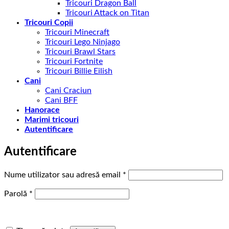
Tricouri Dragon Ball
Tricouri Attack on Titan
Tricouri Copii
Tricouri Minecraft
Tricouri Lego Ninjago
Tricouri Brawl Stars
Tricouri Fortnite
Tricouri Billie Eilish
Cani
Cani Craciun
Cani BFF
Hanorace
Marimi tricouri
Autentificare
Autentificare
Obligatoriu
Nume utilizator sau adresă email
*
Obligatoriu
Parolă
*