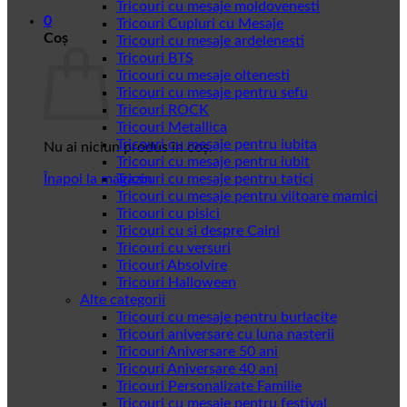
Tricouri cu mesaje moldovenesti
0
Tricouri Cupluri cu Mesaje
Coș
Tricouri cu mesaje ardelenesti
Tricouri BTS
Tricouri cu mesaje oltenesti
Tricouri cu mesaje pentru sefu
Tricouri ROCK
Tricouri Metallica
Tricouri cu mesaje pentru iubita
Nu ai niciun produs în coș.
Tricouri cu mesaje pentru iubit
Înapoi la magazin
Tricouri cu mesaje pentru tatici
Tricouri cu mesaje pentru viitoare mamici
Tricouri cu pisici
Tricouri cu si despre Caini
Tricouri cu versuri
Tricouri Absolvire
Tricouri Halloween
Alte categorii
Tricouri cu mesaje pentru burlacite
Tricouri aniversare cu luna nasterii
Tricouri Aniversare 50 ani
Tricouri Aniversare 40 ani
Tricouri Personalizate Familie
Tricouri cu mesaje pentru festival