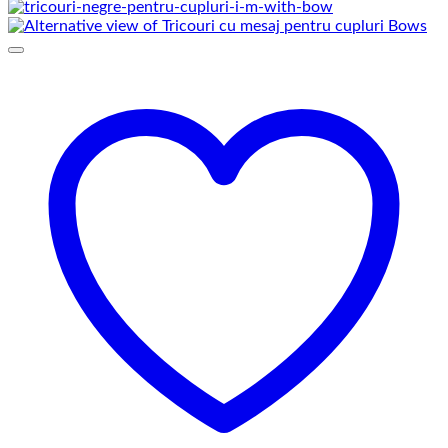
de
prețuri:
69,00 lei
până
la
75,00 lei