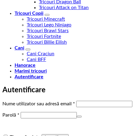
Tricouri Dragon Ball
Tricouri Attack on Titan
Tricouri Copii
Tricouri Minecraft
Tricouri Lego Ninjago
Tricouri Brawl Stars
Tricouri Fortnite
Tricouri Billie Eilish
Cani
Cani Craciun
Cani BFF
Hanorace
Marimi tricouri
Autentificare
Autentificare
Obligatoriu
Nume utilizator sau adresă email
*
Obligatoriu
Parolă
*