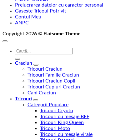
Prelucrarea datelor cu caracter personal
Gaseste Tricoul Potrivit
Contul Meu
ANPC
Copyright 2026 ©
Flatsome Theme
Caută
după:
Craciun
Tricouri Craciun
Tricouri Familie Craciun
Tricouri Craciun Copii
Tricouri Cupluri Craciun
Cani Craciun
Tricouri
Categorii Populare
Tricouri Crypto
Tricouri cu mesaje BFF
Tricouri King Queen
Tricouri Moto
Tricouri cu mesaje virale