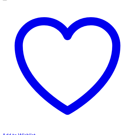
până
la
75,00 lei