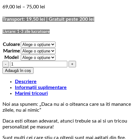
Interval
69,00
lei
–
75,00
lei
de
prețuri:
Transport: 19,50 lei | Gratuit peste 200 lei
69,00 lei
până
Livrare: 1-3 zile lucratoare
la
75,00 lei
Culoare
Marime
Model
Cantitate
Tricou
Adaugă în coș
cu
mesaj
Descriere
oltenesc
Informații suplimentare
Olteanca
Marimi tricouri
care
Noi asa spunem: „Daca nu ai o olteanca care sa iti manance
sa
zilele, nu ai nimic”
iti
manance
Daca esti oltean adevarat, atunci trebuie sa ai si un tricou
zilele
personalizat pe masura!
Sunt multi cei care stiu ca oltenii sunt mai agitati din fire.