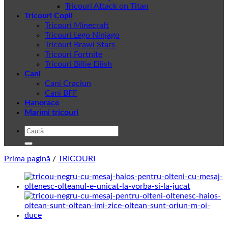
Tricouri Attack on Titan
Tricouri Copii
Tricouri Minecraft
Tricouri Lego Ninjago
Tricouri Brawl Stars
Tricouri Fortnite
Tricouri Billie Eilish
Cani
Cani Craciun
Cani BFF
Hanorace
Marimi tricouri
Caută
după:
Prima pagină
/
TRICOURI