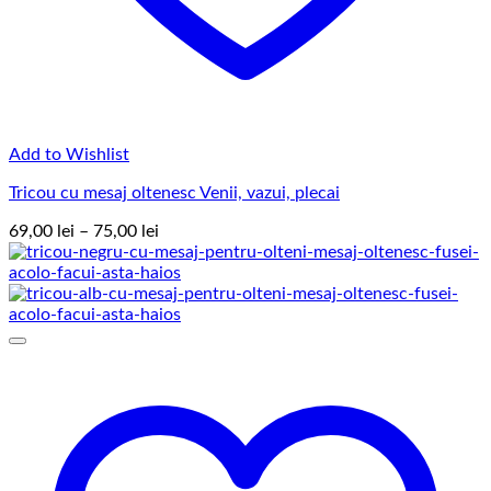
Add to Wishlist
Tricou cu mesaj oltenesc Venii, vazui, plecai
Interval
69,00
lei
–
75,00
lei
de
prețuri:
69,00 lei
până
la
75,00 lei