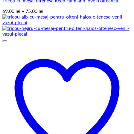
Tricou cu mesaj oltenesc Keep calm and love o olteanca
Interval
69,00
lei
–
75,00
lei
de
prețuri:
69,00 lei
până
la
75,00 lei