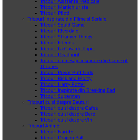
Tricouri Asistente Medicale
Tricouri Manichiurista
Tricouri Piloti
Tricouri inspirate din Filme si Seriale
Tricouri Squid Game
Tricouri Riverdale
Tricouri Stranger Things
Tricouri Friends
Tricouri La Casa de Papel
Tricouri Deadpool
Tricouri cu mesaje inspirate din Game of
Thrones
Tricouri PowerPuff Girls
Tricouri Rick and Morty
Tricouri Harry Potter
Tricouri Inspirate din Breaking Bad
Tricouri Superman
Tricouri cu si despre Bauturi
Tricouri cu si despre Cafea
Tricouri cu si despre Bere
Tricouri cu si despre Vin
Tricouri Anime
Tricouri Naruto
Tricouri Dragon Ball