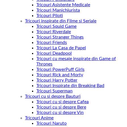
Tricouri Asistente Medicale
Tricouri Manichiurista
Tricouri Piloti
Tricouri inspirate din Filme si Seriale
Tricouri Squid Game
Tricouri Riverdale
Tricouri Stranger Things
Tricouri Friends
Tricouri La Casa de Papel
Tricouri Deadpool
Tricouri cu mesaje inspirate din Game of
Thrones
Tricouri PowerPuff Girls
Tricouri Rick and Morty
Tricouri Harry Potter
Tricouri Inspirate din Breaking Bad
Tricouri Superman
Tricouri cu si despre Bauturi
Tricouri cu si despre Cafea
Tricouri cu si despre Bere
Tricouri cu si despre Vin
Tricouri Anime
Tricouri Naruto