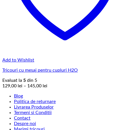
Add to Wishlist
Tricouri cu mesaj pentru cupluri H2O
Evaluat la
5
din 5
Interval
129,00
lei
–
145,00
lei
de
Blog
prețuri:
Politica de returnare
129,00 lei
Livrarea Produselor
până
Termeni si Conditii
la
Contact
145,00 lei
Despre noi
Marimi tricouri