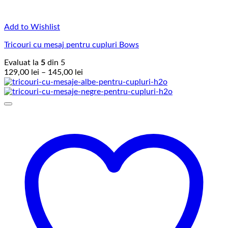
Add to Wishlist
Tricouri cu mesaj pentru cupluri Bows
Evaluat la
5
din 5
Interval
129,00
lei
–
145,00
lei
de
prețuri:
129,00 lei
până
la
145,00 lei