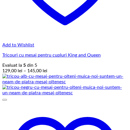
Add to Wishlist
Tricouri cu mesaj pentru cupluri King and Queen
Evaluat la
5
din 5
Interval
129,00
lei
–
145,00
lei
de
prețuri:
129,00 lei
până
la
145,00 lei