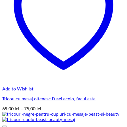
Add to Wishlist
Tricou cu mesaj oltenesc Fusei acolo, facui asta
Interval
69,00
lei
–
75,00
lei
de
prețuri:
69,00 lei