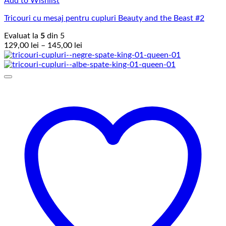
Add to Wishlist
Tricouri cu mesaj pentru cupluri Beauty and the Beast #2
Evaluat la
5
din 5
Interval
129,00
lei
–
145,00
lei
de
prețuri:
129,00 lei
până
la
145,00 lei