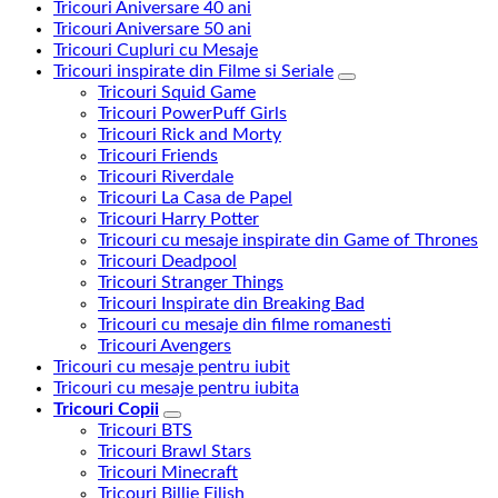
Tricouri Aniversare 40 ani
Tricouri Aniversare 50 ani
Tricouri Cupluri cu Mesaje
Tricouri inspirate din Filme si Seriale
Tricouri Squid Game
Tricouri PowerPuff Girls
Tricouri Rick and Morty
Tricouri Friends
Tricouri Riverdale
Tricouri La Casa de Papel
Tricouri Harry Potter
Tricouri cu mesaje inspirate din Game of Thrones
Tricouri Deadpool
Tricouri Stranger Things
Tricouri Inspirate din Breaking Bad
Tricouri cu mesaje din filme romanesti
Tricouri Avengers
Tricouri cu mesaje pentru iubit
Tricouri cu mesaje pentru iubita
Tricouri Copii
Tricouri BTS
Tricouri Brawl Stars
Tricouri Minecraft
Tricouri Billie Eilish