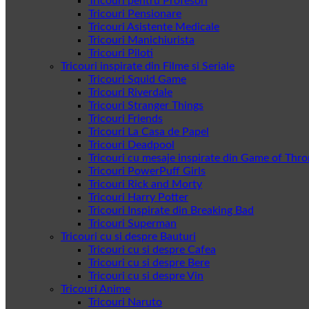
Tricouri pentru Profesori
Tricouri Pensionare
Tricouri Asistente Medicale
Tricouri Manichiurista
Tricouri Piloti
Tricouri inspirate din Filme si Seriale
Tricouri Squid Game
Tricouri Riverdale
Tricouri Stranger Things
Tricouri Friends
Tricouri La Casa de Papel
Tricouri Deadpool
Tricouri cu mesaje inspirate din Game of Thr
Tricouri PowerPuff Girls
Tricouri Rick and Morty
Tricouri Harry Potter
Tricouri Inspirate din Breaking Bad
Tricouri Superman
Tricouri cu si despre Bauturi
Tricouri cu si despre Cafea
Tricouri cu si despre Bere
Tricouri cu si despre Vin
Tricouri Anime
Tricouri Naruto