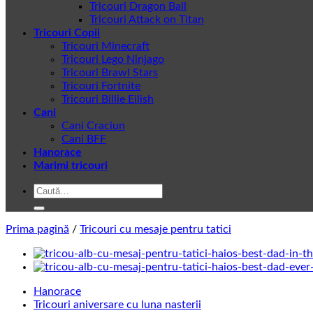
Tricouri Dragon Ball
Tricouri Attack on Titan
Tricouri Copii
Tricouri Minecraft
Tricouri Lego Ninjago
Tricouri Brawl Stars
Tricouri Fortnite
Tricouri Billie Eilish
Cani
Cani Craciun
Cani BFF
Hanorace
Marimi tricouri
Caută
după:
Prima pagină
/
Tricouri cu mesaje pentru tatici
Hanorace
Tricouri aniversare cu luna nasterii