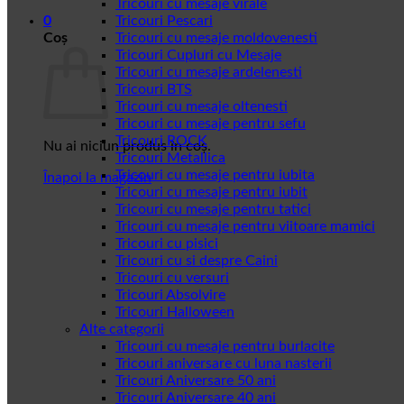
Tricouri cu mesaje virale
0
Tricouri Pescari
Coș
Tricouri cu mesaje moldovenesti
Tricouri Cupluri cu Mesaje
Tricouri cu mesaje ardelenesti
Tricouri BTS
Tricouri cu mesaje oltenesti
Tricouri cu mesaje pentru sefu
Tricouri ROCK
Nu ai niciun produs în coș.
Tricouri Metallica
Tricouri cu mesaje pentru iubita
Înapoi la magazin
Tricouri cu mesaje pentru iubit
Tricouri cu mesaje pentru tatici
Tricouri cu mesaje pentru viitoare mamici
Tricouri cu pisici
Tricouri cu si despre Caini
Tricouri cu versuri
Tricouri Absolvire
Tricouri Halloween
Alte categorii
Tricouri cu mesaje pentru burlacite
Tricouri aniversare cu luna nasterii
Tricouri Aniversare 50 ani
Tricouri Aniversare 40 ani