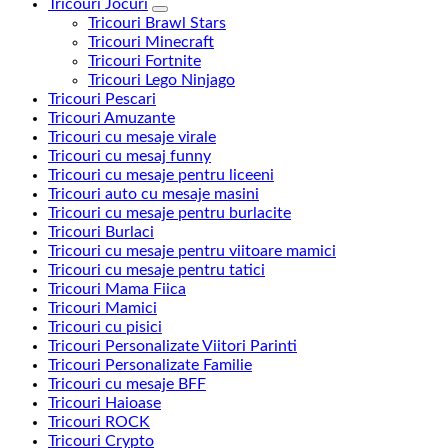
Tricouri Jocuri
Tricouri Brawl Stars
Tricouri Minecraft
Tricouri Fortnite
Tricouri Lego Ninjago
Tricouri Pescari
Tricouri Amuzante
Tricouri cu mesaje virale
Tricouri cu mesaj funny
Tricouri cu mesaje pentru liceeni
Tricouri auto cu mesaje masini
Tricouri cu mesaje pentru burlacite
Tricouri Burlaci
Tricouri cu mesaje pentru viitoare mamici
Tricouri cu mesaje pentru tatici
Tricouri Mama Fiica
Tricouri Mamici
Tricouri cu pisici
Tricouri Personalizate Viitori Parinti
Tricouri Personalizate Familie
Tricouri cu mesaje BFF
Tricouri Haioase
Tricouri ROCK
Tricouri Crypto