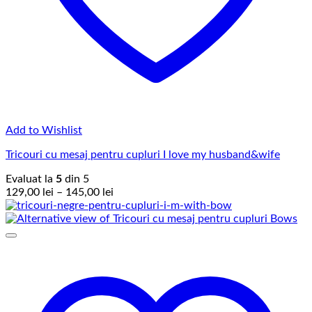
Add to Wishlist
Tricouri cu mesaj pentru cupluri I love my husband&wife
Evaluat la
5
din 5
Interval
129,00
lei
–
145,00
lei
de
prețuri:
129,00 lei
până
la
145,00 lei