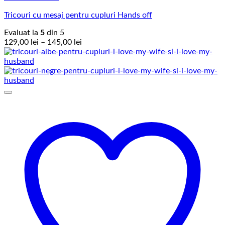
Tricouri cu mesaj pentru cupluri Hands off
Evaluat la
5
din 5
Interval
129,00
lei
–
145,00
lei
de
prețuri:
129,00 lei
până
la
145,00 lei