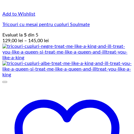
Add to Wishlist
Tricouri cu mesaj pentru cupluri Soulmate
Evaluat la
5
din 5
Interval
129,00
lei
–
145,00
lei
de
prețuri:
129,00 lei
până
la
145,00 lei