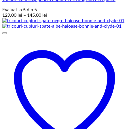
Evaluat la
5
din 5
Interval
129,00
lei
–
145,00
lei
de
prețuri:
129,00 lei
până
la
145,00 lei