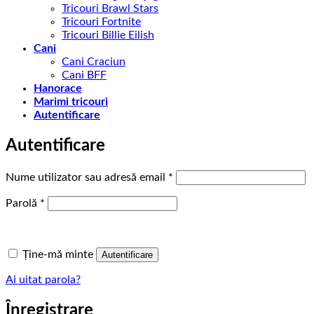
Tricouri Brawl Stars
Tricouri Fortnite
Tricouri Billie Eilish
Cani
Cani Craciun
Cani BFF
Hanorace
Marimi tricouri
Autentificare
Autentificare
Obligatoriu
Nume utilizator sau adresă email
*
Obligatoriu
Parolă
*
Ține-mă minte
Autentificare
Ai uitat parola?
Înregistrare