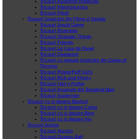
Tricouri Asistente Medicale
Tricouri Manichiurista
Tricouri Piloti
Tricouri inspirate din Filme si Seriale
Tricouri Squid Game
Tricouri Riverdale
Tricouri Stranger Things
Tricouri Friends
Tricouri La Casa de Papel
Tricouri Deadpool
Tricouri cu mesaje inspirate din Game of
Thrones
Tricouri PowerPuff Girls
Tricouri Rick and Morty
Tricouri Harry Potter
Tricouri Inspirate din Breaking Bad
Tricouri Superman
Tricouri cu si despre Bauturi
Tricouri cu si despre Cafea
Tricouri cu si despre Bere
Tricouri cu si despre Vin
Tricouri Anime
Tricouri Naruto
Tricouri Dragon Ball