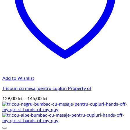
Add to Wishlist
Tricouri cu mesaj pentru cupluri Property of
Interval
129,00
lei
–
145,00
lei
de
prețuri:
129,00 lei
până
la