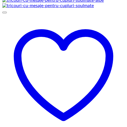
prețuri:
129,00 lei
până
la
145,00 lei