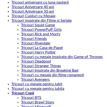
Tricouri aniversare cu luna nasterii
Tricouri Aniversare 40 ani
Tricouri Aniversare 50 ani
Tricouri Cupluri cu Mesaje
Tricouri inspirate din Filme si Seriale
Tricouri Squid Game
Tricouri PowerPuff Girls
Tricouri Rick and Morty
Tricouri Friends
Tricouri Riverdale
Tricouri La Casa de Papel
Tricouri Harry Potter
Tricouri cu mesaje inspirate din Game of Thrones
Tricouri Deadpool
Tricouri Stranger Things
Tricouri Inspirate din Breaking Bad
Tricouri cu mesaje din filme romanesti
Tricouri Avengers
Tricouri cu mesaje pentru iubit
Tricouri cu mesaje pentru iubita
Tricouri Copii
Tricouri BTS
Tricouri Brawl Stars
Tricouri Minecraft