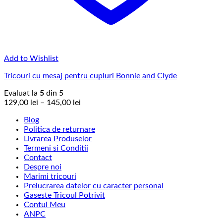
Add to Wishlist
Tricouri cu mesaj pentru cupluri Bonnie and Clyde
Evaluat la
5
din 5
Interval
129,00
lei
–
145,00
lei
de
Blog
prețuri:
Politica de returnare
129,00 lei
Livrarea Produselor
până
Termeni si Conditii
la
Contact
145,00 lei
Despre noi
Marimi tricouri
Prelucrarea datelor cu caracter personal
Gaseste Tricoul Potrivit
Contul Meu
ANPC