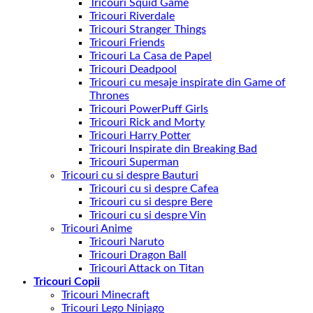
Tricouri Squid Game
Tricouri Riverdale
Tricouri Stranger Things
Tricouri Friends
Tricouri La Casa de Papel
Tricouri Deadpool
Tricouri cu mesaje inspirate din Game of
Thrones
Tricouri PowerPuff Girls
Tricouri Rick and Morty
Tricouri Harry Potter
Tricouri Inspirate din Breaking Bad
Tricouri Superman
Tricouri cu si despre Bauturi
Tricouri cu si despre Cafea
Tricouri cu si despre Bere
Tricouri cu si despre Vin
Tricouri Anime
Tricouri Naruto
Tricouri Dragon Ball
Tricouri Attack on Titan
Tricouri Copii
Tricouri Minecraft
Tricouri Lego Ninjago