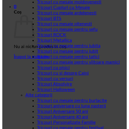
Tricouri cu mesaje moldovenesti
0
Tricouri Cupluri cu Mesaje
Coș
Tricouri cu mesaje ardelenesti
Tricouri BTS
Tricouri cu mesaje oltenesti
Tricouri cu mesaje pentru sefu
Tricouri ROCK
Tricouri Metallica
Tricouri cu mesaje pentru iubita
Nu ai niciun produs în coș.
Tricouri cu mesaje pentru iubit
Înapoi la magazin
Tricouri cu mesaje pentru tatici
Tricouri cu mesaje pentru viitoare mamici
Tricouri cu pisici
Tricouri cu si despre Caini
Tricouri cu versuri
Tricouri Absolvire
Tricouri Halloween
Alte categorii
Tricouri cu mesaje pentru burlacite
Tricouri aniversare cu luna nasterii
Tricouri Aniversare 50 ani
Tricouri Aniversare 40 ani
Tricouri Personalizate Familie
Tricouri cu mesaje pentru festival