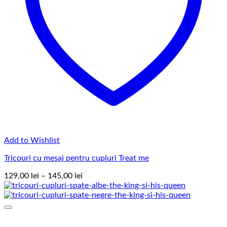
Add to Wishlist
Tricouri cu mesaj pentru cupluri Treat me
Interval
129,00
lei
–
145,00
lei
de
prețuri:
129,00 lei
până
la