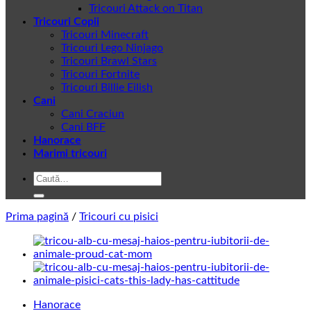
Tricouri Attack on Titan
Tricouri Copii
Tricouri Minecraft
Tricouri Lego Ninjago
Tricouri Brawl Stars
Tricouri Fortnite
Tricouri Billie Eilish
Cani
Cani Craciun
Cani BFF
Hanorace
Marimi tricouri
Caută
după:
Prima pagină
/
Tricouri cu pisici
Hanorace