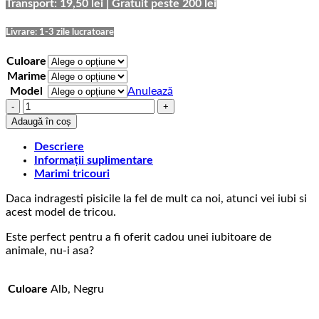
prețuri:
Transport: 19,50 lei | Gratuit peste 200 lei
69,00 lei
până
Livrare: 1-3 zile lucratoare
la
75,00 lei
Culoare
Marime
Model
Anulează
Cantitate
Tricou
Adaugă în coș
cu
mesaj
Descriere
Real
Informații suplimentare
Men
Marimi tricouri
Love
Daca indragesti pisicile la fel de mult ca noi, atunci vei iubi si
Cats
acest model de tricou.
Este perfect pentru a fi oferit cadou unei iubitoare de
animale, nu-i asa?
Culoare
Alb, Negru