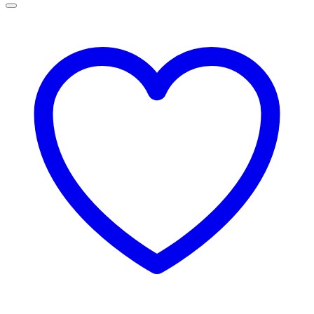
129,00 lei
până
la
145,00 lei