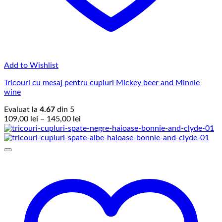
Add to Wishlist
Tricouri cu mesaj pentru cupluri Mickey beer and Minnie
wine
Evaluat la
4.67
din 5
Interval
109,00
lei
–
145,00
lei
de
prețuri:
109,00 lei
până
la
145,00 lei