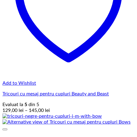
Add to Wishlist
Tricouri cu mesaj pentru cupluri Beauty and Beast
Evaluat la
5
din 5
Interval
129,00
lei
–
145,00
lei
de
prețuri:
129,00 lei
până