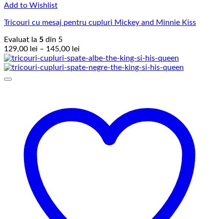
Add to Wishlist
Tricouri cu mesaj pentru cupluri Mickey and Minnie Kiss
Evaluat la
5
din 5
Interval
129,00
lei
–
145,00
lei
de
prețuri:
129,00 lei
până
la
145,00 lei