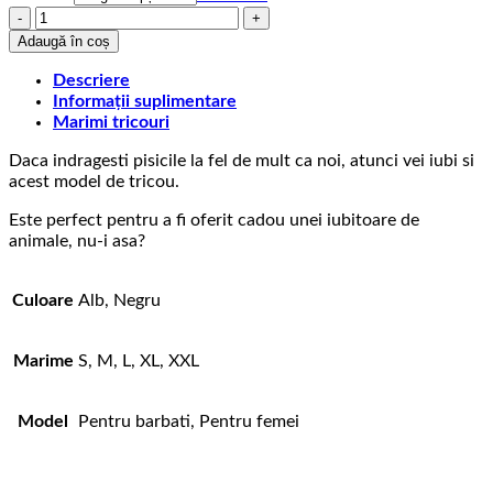
Cantitate
Tricou
Adaugă în coș
cu
mesaj
Descriere
Yin
Informații suplimentare
Yang
Marimi tricouri
Daca indragesti pisicile la fel de mult ca noi, atunci vei iubi si
acest model de tricou.
Este perfect pentru a fi oferit cadou unei iubitoare de
animale, nu-i asa?
Culoare
Alb, Negru
Marime
S, M, L, XL, XXL
Model
Pentru barbati, Pentru femei