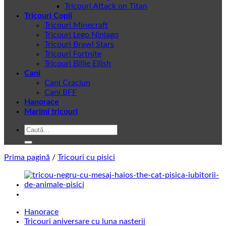
Tricouri Attack on Titan
Tricouri Copii
Tricouri Minecraft
Tricouri Lego Ninjago
Tricouri Brawl Stars
Tricouri Fortnite
Tricouri Billie Eilish
Cani
Cani Craciun
Cani BFF
Hanorace
Marimi tricouri
Caută
după:
Prima pagină
/
Tricouri cu pisici
Hanorace
Tricouri aniversare cu luna nasterii