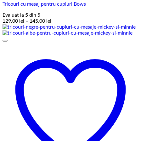
Tricouri cu mesaj pentru cupluri Bows
Evaluat la
5
din 5
Interval
129,00
lei
–
145,00
lei
de
prețuri:
129,00 lei
până
la
145,00 lei