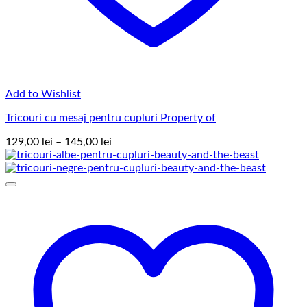
Add to Wishlist
Tricouri cu mesaj pentru cupluri Property of
Interval
129,00
lei
–
145,00
lei
de
prețuri:
129,00 lei
până
la
145,00 lei