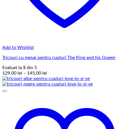
Add to Wishlist
Tricouri cu mesaj pentru cupluri The King and his Queen
Evaluat la
5
din 5
Interval
129,00
lei
–
145,00
lei
de
prețuri:
129,00 lei
până
la
145,00 lei