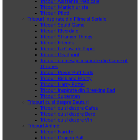
Tricouri Asistente Medicale
Tricouri Manichiurista
Tricouri Piloti
Tricouri inspirate din Filme si Seriale
Tricouri Squid Game
Tricouri Riverdale
Tricouri Stranger Things
Tricouri Friends
Tricouri La Casa de Papel
Tricouri Deadpool
Tricouri cu mesaje inspirate din Game of
Thrones
Tricouri PowerPuff Girls
Tricouri Rick and Morty
Tricouri Harry Potter
Tricouri Inspirate din Breaking Bad
Tricouri Superman
Tricouri cu si despre Bauturi
Tricouri cu si despre Cafea
Tricouri cu si despre Bere
Tricouri cu si despre Vin
Tricouri Anime
Tricouri Naruto
Tricouri Dragon Ball