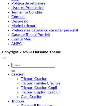
Politica de returnare
129,00 lei
Livrarea Produselor
până
Termeni si Conditii
la
Contact
145,00 lei
Despre noi
Marimi tricouri
Prelucrarea datelor cu caracter personal
Gaseste Tricoul Potrivit
Contul Meu
ANPC
Copyright 2026 ©
Flatsome Theme
Caută
după:
Craciun
Tricouri Craciun
Tricouri Familie Craciun
Tricouri Craciun Copii
Tricouri Cupluri Craciun
Cani Craciun
Tricouri
Categorii Populare