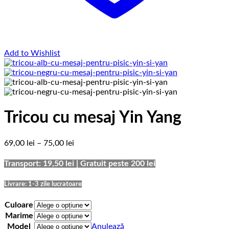
Add to Wishlist
Tricou cu mesaj Yin Yang
Interval
69,00
lei
–
75,00
lei
de
prețuri:
Transport: 19,50 lei | Gratuit peste 200 lei
69,00 lei
până
Livrare: 1-3 zile lucratoare
la
75,00 lei
Culoare
Marime
Model
Anulează