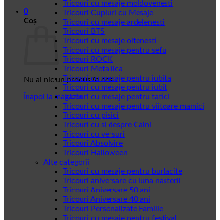
Tricouri cu mesaje moldovenesti
0
Tricouri Cupluri cu Mesaje
Coș
Tricouri cu mesaje ardelenesti
Tricouri BTS
Tricouri cu mesaje oltenesti
Tricouri cu mesaje pentru sefu
Tricouri ROCK
Tricouri Metallica
Tricouri cu mesaje pentru iubita
Nu ai niciun produs în coș.
Tricouri cu mesaje pentru iubit
Înapoi la magazin
Tricouri cu mesaje pentru tatici
Tricouri cu mesaje pentru viitoare mamici
Tricouri cu pisici
Tricouri cu si despre Caini
Tricouri cu versuri
Tricouri Absolvire
Tricouri Halloween
Alte categorii
Tricouri cu mesaje pentru burlacite
Tricouri aniversare cu luna nasterii
Tricouri Aniversare 50 ani
Tricouri Aniversare 40 ani
Tricouri Personalizate Familie
Tricouri cu mesaje pentru festival