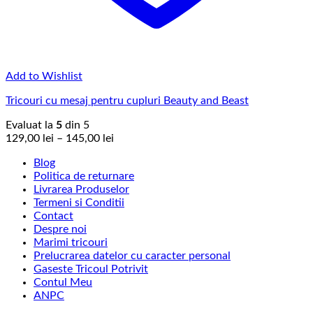
Add to Wishlist
Tricouri cu mesaj pentru cupluri Beauty and Beast
Evaluat la
5
din 5
Interval
129,00
lei
–
145,00
lei
de
Blog
prețuri:
Politica de returnare
129,00 lei
Livrarea Produselor
până
Termeni si Conditii
la
Contact
145,00 lei
Despre noi
Marimi tricouri
Prelucrarea datelor cu caracter personal
Gaseste Tricoul Potrivit
Contul Meu
ANPC