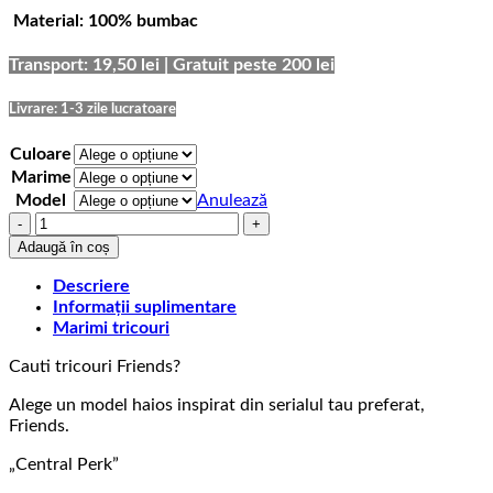
de
Material: 100% bumbac
prețuri:
69,00 lei
până
Transport: 19,50 lei | Gratuit peste 200 lei
la
75,00 lei
Livrare: 1-3 zile lucratoare
Culoare
Marime
Model
Anulează
Cantitate
Tricou
Adaugă în coș
Friends
Central
Descriere
Perk
Informații suplimentare
Marimi tricouri
Cauti tricouri Friends?
Alege un model haios inspirat din serialul tau preferat,
Friends.
„Central Perk”