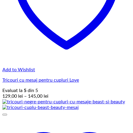
Add to Wishlist
Tricouri cu mesaj pentru cupluri Love
Evaluat la
5
din 5
Interval
129,00
lei
–
145,00
lei
de
prețuri:
129,00 lei
până
la
145,00 lei