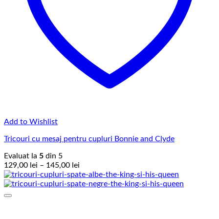
Add to Wishlist
Tricouri cu mesaj pentru cupluri Bonnie and Clyde
Evaluat la
5
din 5
Interval
129,00
lei
–
145,00
lei
de
prețuri:
129,00 lei
până
la