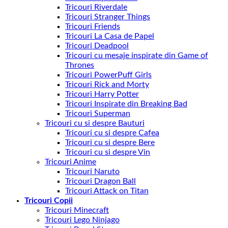
Tricouri Riverdale
Tricouri Stranger Things
Tricouri Friends
Tricouri La Casa de Papel
Tricouri Deadpool
Tricouri cu mesaje inspirate din Game of
Thrones
Tricouri PowerPuff Girls
Tricouri Rick and Morty
Tricouri Harry Potter
Tricouri Inspirate din Breaking Bad
Tricouri Superman
Tricouri cu si despre Bauturi
Tricouri cu si despre Cafea
Tricouri cu si despre Bere
Tricouri cu si despre Vin
Tricouri Anime
Tricouri Naruto
Tricouri Dragon Ball
Tricouri Attack on Titan
Tricouri Copii
Tricouri Minecraft
Tricouri Lego Ninjago