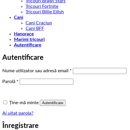
Tricouri Brawl Stars
Tricouri Fortnite
Tricouri Billie Eilish
Cani
Cani Craciun
Cani BFF
Hanorace
Marimi tricouri
Autentificare
Autentificare
Obligatoriu
Nume utilizator sau adresă email
*
Obligatoriu
Parolă
*
Ține-mă minte
Autentificare
Ai uitat parola?
Înregistrare