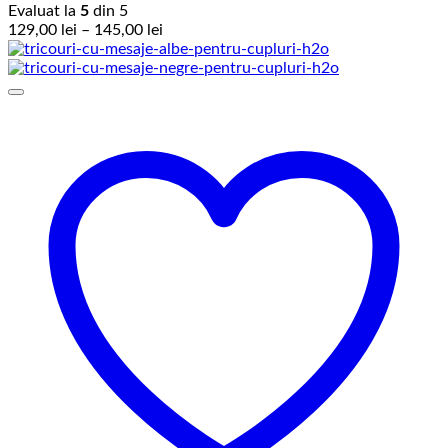
Evaluat la
5
din 5
Interval
129,00
lei
–
145,00
lei
de
prețuri:
129,00 lei
până
la
145,00 lei