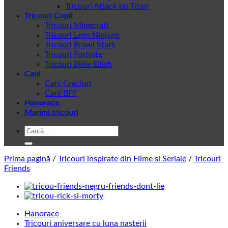
Tricouri Attack on Titan
Tricouri Copii
Tricouri Minecraft
Tricouri Lego Ninjago
Tricouri Brawl Stars
Tricouri Fortnite
Tricouri Billie Eilish
Cani
Cani Craciun
Cani BFF
Hanorace
Marimi tricouri
Caută
după:
Prima pagină
/
Tricouri inspirate din Filme si Seriale
/
Tricouri
Friends
Hanorace
Tricouri aniversare cu luna nasterii