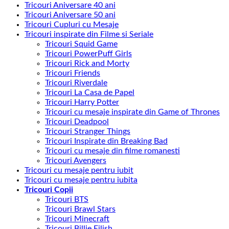
Tricouri Aniversare 40 ani
Tricouri Aniversare 50 ani
Tricouri Cupluri cu Mesaje
Tricouri inspirate din Filme si Seriale
Tricouri Squid Game
Tricouri PowerPuff Girls
Tricouri Rick and Morty
Tricouri Friends
Tricouri Riverdale
Tricouri La Casa de Papel
Tricouri Harry Potter
Tricouri cu mesaje inspirate din Game of Thrones
Tricouri Deadpool
Tricouri Stranger Things
Tricouri Inspirate din Breaking Bad
Tricouri cu mesaje din filme romanesti
Tricouri Avengers
Tricouri cu mesaje pentru iubit
Tricouri cu mesaje pentru iubita
Tricouri Copii
Tricouri BTS
Tricouri Brawl Stars
Tricouri Minecraft
Tricouri Billie Eilish