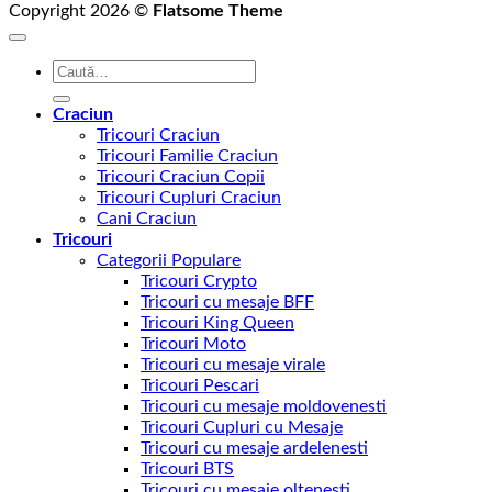
Copyright 2026 ©
Flatsome Theme
Caută
după:
Craciun
Tricouri Craciun
Tricouri Familie Craciun
Tricouri Craciun Copii
Tricouri Cupluri Craciun
Cani Craciun
Tricouri
Categorii Populare
Tricouri Crypto
Tricouri cu mesaje BFF
Tricouri King Queen
Tricouri Moto
Tricouri cu mesaje virale
Tricouri Pescari
Tricouri cu mesaje moldovenesti
Tricouri Cupluri cu Mesaje
Tricouri cu mesaje ardelenesti
Tricouri BTS
Tricouri cu mesaje oltenesti