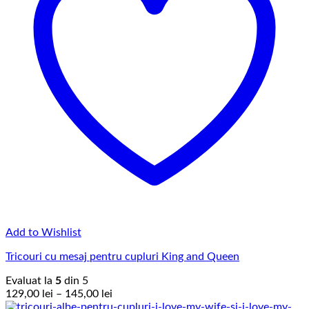
Add to Wishlist
Tricouri cu mesaj pentru cupluri King and Queen
Evaluat la
5
din 5
Interval
129,00
lei
–
145,00
lei
de