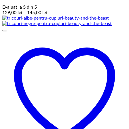
Evaluat la
5
din 5
Interval
129,00
lei
–
145,00
lei
de
prețuri:
129,00 lei
până
la
145,00 lei