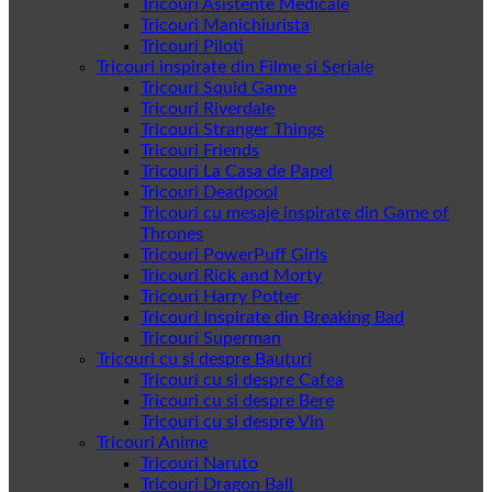
Tricouri Asistente Medicale
Tricouri Manichiurista
Tricouri Piloti
Tricouri inspirate din Filme si Seriale
Tricouri Squid Game
Tricouri Riverdale
Tricouri Stranger Things
Tricouri Friends
Tricouri La Casa de Papel
Tricouri Deadpool
Tricouri cu mesaje inspirate din Game of
Thrones
Tricouri PowerPuff Girls
Tricouri Rick and Morty
Tricouri Harry Potter
Tricouri Inspirate din Breaking Bad
Tricouri Superman
Tricouri cu si despre Bauturi
Tricouri cu si despre Cafea
Tricouri cu si despre Bere
Tricouri cu si despre Vin
Tricouri Anime
Tricouri Naruto
Tricouri Dragon Ball