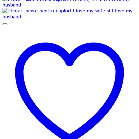
prețuri:
129,00 lei
până
la
145,00 lei