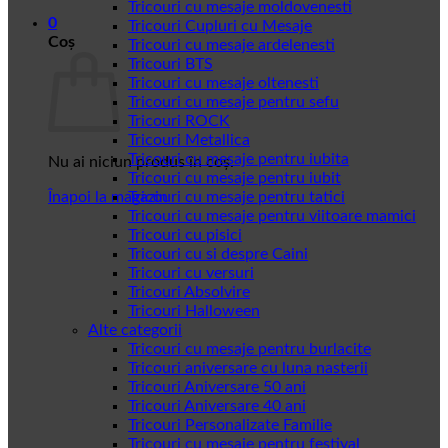
Tricouri cu mesaje moldovenesti
0
Tricouri Cupluri cu Mesaje
Coș
Tricouri cu mesaje ardelenesti
Tricouri BTS
Tricouri cu mesaje oltenesti
Tricouri cu mesaje pentru sefu
Tricouri ROCK
Tricouri Metallica
Tricouri cu mesaje pentru iubita
Nu ai niciun produs în coș.
Tricouri cu mesaje pentru iubit
Înapoi la magazin
Tricouri cu mesaje pentru tatici
Tricouri cu mesaje pentru viitoare mamici
Tricouri cu pisici
Tricouri cu si despre Caini
Tricouri cu versuri
Tricouri Absolvire
Tricouri Halloween
Alte categorii
Tricouri cu mesaje pentru burlacite
Tricouri aniversare cu luna nasterii
Tricouri Aniversare 50 ani
Tricouri Aniversare 40 ani
Tricouri Personalizate Familie
Tricouri cu mesaje pentru festival