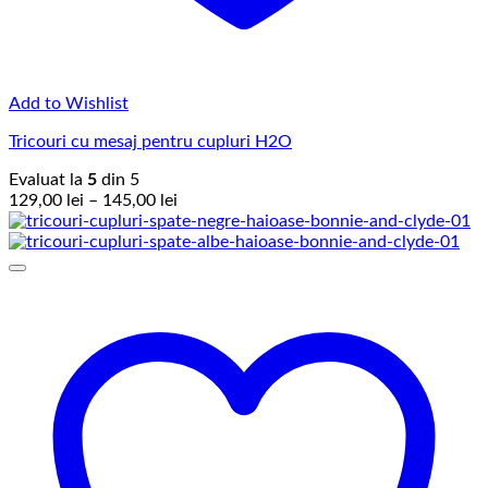
Add to Wishlist
Tricouri cu mesaj pentru cupluri H2O
Evaluat la
5
din 5
Interval
129,00
lei
–
145,00
lei
de
prețuri:
129,00 lei
până
la
145,00 lei