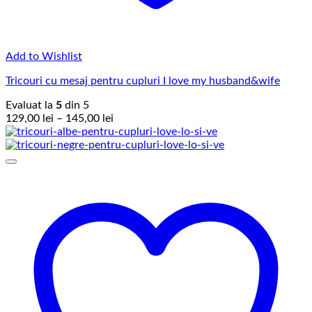
Add to Wishlist
Tricouri cu mesaj pentru cupluri I love my husband&wife
Evaluat la
5
din 5
Interval
129,00
lei
–
145,00
lei
de
prețuri:
129,00 lei
până
la
145,00 lei