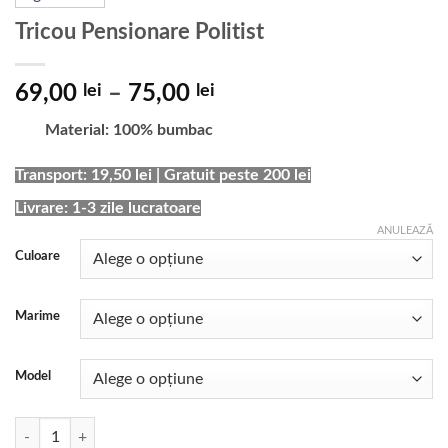
Tricou Pensionare Politist
Interval
69,00
lei
–
75,00
lei
de
Material: 100% bumbac
prețuri:
69,00 lei
Transport: 19,50 lei | Gratuit peste 200 lei
până
Livrare: 1-3 zile lucratoare
la
75,00 lei
ANULEAZĂ
Culoare
Marime
Model
Cantitate Tricou Pensionare Politist