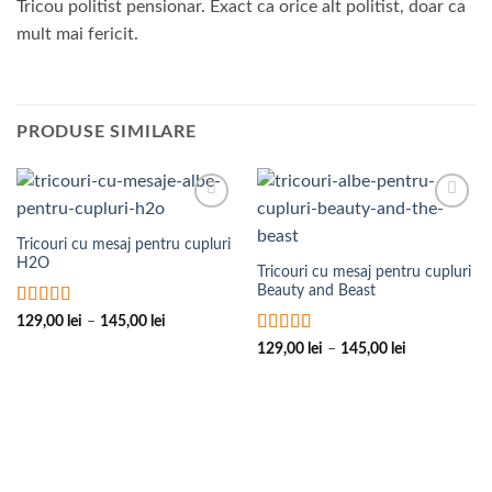
Tricou politist pensionar. Exact ca orice alt politist, doar ca
mult mai fericit.
PRODUSE SIMILARE
Add to
Add to
Wishlist
Wishlist
Tricouri cu mesaj pentru cupluri
H2O
Tricouri cu mesaj pentru cupluri
Beauty and Beast
Evaluat la
5
Interval
129,00
lei
–
145,00
lei
de
din 5
Evaluat la
5
Interval
prețuri:
129,00
lei
–
145,00
lei
de
129,00 lei
din 5
prețuri:
până
129,00 lei
la
până
145,00 lei
la
145,00 lei