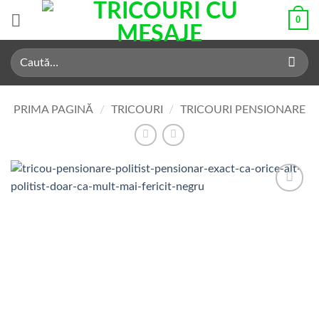
Skip
0
to
content
Caută
după:
PRIMA PAGINĂ
/
TRICOURI
/
TRICOURI PENSIONARE
Add to
Wishlist