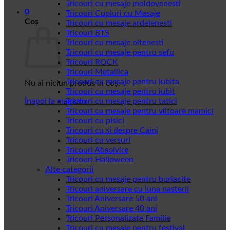
Tricouri cu mesaje moldovenesti
0
Tricouri Cupluri cu Mesaje
Coș
Tricouri cu mesaje ardelenesti
Tricouri BTS
Tricouri cu mesaje oltenesti
Tricouri cu mesaje pentru sefu
Tricouri ROCK
Tricouri Metallica
Tricouri cu mesaje pentru iubita
Nu ai niciun produs în coș.
Tricouri cu mesaje pentru iubit
Înapoi la magazin
Tricouri cu mesaje pentru tatici
Tricouri cu mesaje pentru viitoare mamici
Tricouri cu pisici
Tricouri cu si despre Caini
Tricouri cu versuri
Tricouri Absolvire
Tricouri Halloween
Alte categorii
Tricouri cu mesaje pentru burlacite
Tricouri aniversare cu luna nasterii
Tricouri Aniversare 50 ani
Tricouri Aniversare 40 ani
Tricouri Personalizate Familie
Tricouri cu mesaje pentru festival