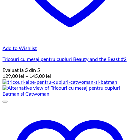
Add to Wishlist
Tricouri cu mesaj pentru cupluri Beauty and the Beast #2
Evaluat la
5
din 5
Interval
129,00
lei
–
145,00
lei
de
prețuri:
129,00 lei
până
la
145,00 lei