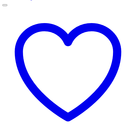
129,00 lei
până
la
145,00 lei