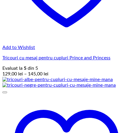
Add to Wishlist
Tricouri cu mesaj pentru cupluri Prince and Princess
Evaluat la
5
din 5
Interval
129,00
lei
–
145,00
lei
de
prețuri:
129,00 lei
până
la
145,00 lei