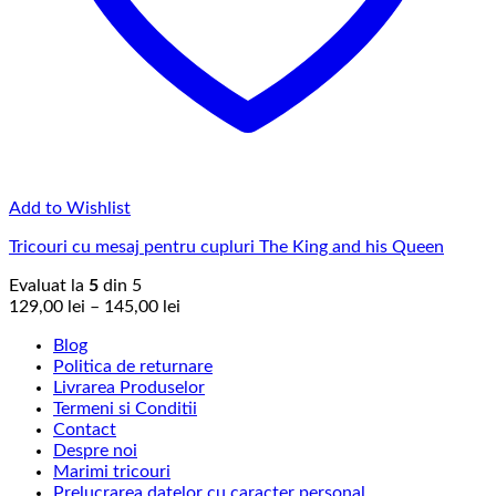
Add to Wishlist
Tricouri cu mesaj pentru cupluri The King and his Queen
Evaluat la
5
din 5
Interval
129,00
lei
–
145,00
lei
de
Blog
prețuri:
Politica de returnare
129,00 lei
Livrarea Produselor
până
Termeni si Conditii
la
Contact
145,00 lei
Despre noi
Marimi tricouri
Prelucrarea datelor cu caracter personal