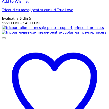
Add to Wishlist
Tricouri cu mesaj pentru cupluri True Love
Evaluat la
5
din 5
Interval
129,00
lei
–
145,00
lei
de
prețuri:
129,00 lei
până
la
145,00 lei