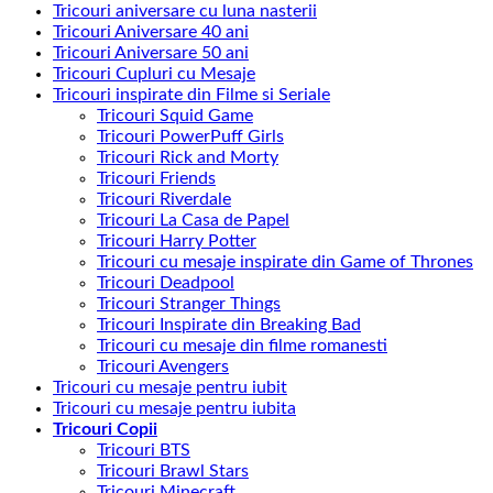
Tricouri aniversare cu luna nasterii
Tricouri Aniversare 40 ani
Tricouri Aniversare 50 ani
Tricouri Cupluri cu Mesaje
Tricouri inspirate din Filme si Seriale
Tricouri Squid Game
Tricouri PowerPuff Girls
Tricouri Rick and Morty
Tricouri Friends
Tricouri Riverdale
Tricouri La Casa de Papel
Tricouri Harry Potter
Tricouri cu mesaje inspirate din Game of Thrones
Tricouri Deadpool
Tricouri Stranger Things
Tricouri Inspirate din Breaking Bad
Tricouri cu mesaje din filme romanesti
Tricouri Avengers
Tricouri cu mesaje pentru iubit
Tricouri cu mesaje pentru iubita
Tricouri Copii
Tricouri BTS
Tricouri Brawl Stars
Tricouri Minecraft