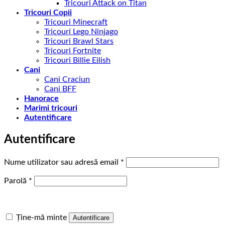
Tricouri Attack on Titan
Tricouri Copii
Tricouri Minecraft
Tricouri Lego Ninjago
Tricouri Brawl Stars
Tricouri Fortnite
Tricouri Billie Eilish
Cani
Cani Craciun
Cani BFF
Hanorace
Marimi tricouri
Autentificare
Autentificare
Obligatoriu
Nume utilizator sau adresă email
*
Obligatoriu
Parolă
*
Ține-mă minte
Autentificare