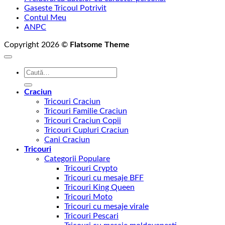
Gaseste Tricoul Potrivit
Contul Meu
ANPC
Copyright 2026 ©
Flatsome Theme
Caută
după:
Craciun
Tricouri Craciun
Tricouri Familie Craciun
Tricouri Craciun Copii
Tricouri Cupluri Craciun
Cani Craciun
Tricouri
Categorii Populare
Tricouri Crypto
Tricouri cu mesaje BFF
Tricouri King Queen
Tricouri Moto
Tricouri cu mesaje virale
Tricouri Pescari