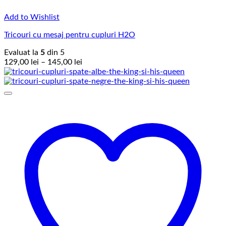
Add to Wishlist
Tricouri cu mesaj pentru cupluri H2O
Evaluat la
5
din 5
Interval
129,00
lei
–
145,00
lei
de
prețuri:
129,00 lei
până
la
145,00 lei