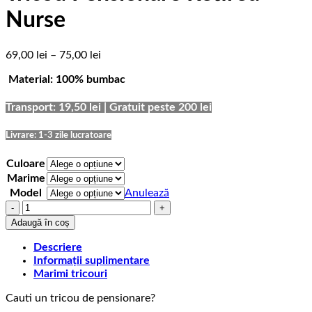
Nurse
Interval
69,00
lei
–
75,00
lei
de
Material: 100% bumbac
prețuri:
69,00 lei
până
Transport: 19,50 lei | Gratuit peste 200 lei
la
75,00 lei
Livrare: 1-3 zile lucratoare
Culoare
Marime
Model
Anulează
Cantitate
Tricou
Adaugă în coș
Pensionare
Retired
Descriere
Nurse
Informații suplimentare
Marimi tricouri
Cauti un tricou de pensionare?