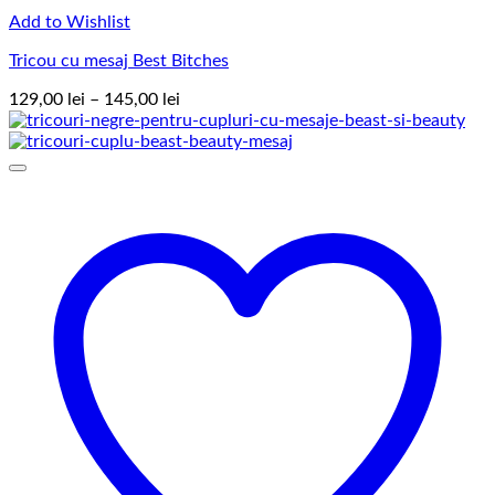
Add to Wishlist
Tricou cu mesaj Best Bitches
Interval
129,00
lei
–
145,00
lei
de
prețuri:
129,00 lei
până
la
145,00 lei