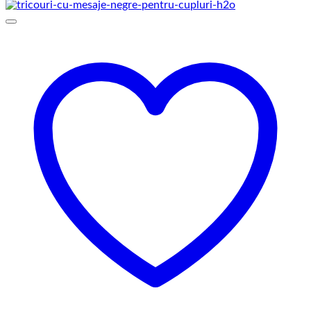
prețuri:
129,00 lei
până
la
145,00 lei