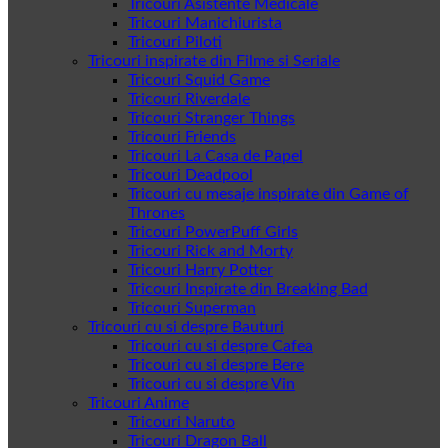
Tricouri Asistente Medicale
Tricouri Manichiurista
Tricouri Piloti
Tricouri inspirate din Filme si Seriale
Tricouri Squid Game
Tricouri Riverdale
Tricouri Stranger Things
Tricouri Friends
Tricouri La Casa de Papel
Tricouri Deadpool
Tricouri cu mesaje inspirate din Game of
Thrones
Tricouri PowerPuff Girls
Tricouri Rick and Morty
Tricouri Harry Potter
Tricouri Inspirate din Breaking Bad
Tricouri Superman
Tricouri cu si despre Bauturi
Tricouri cu si despre Cafea
Tricouri cu si despre Bere
Tricouri cu si despre Vin
Tricouri Anime
Tricouri Naruto
Tricouri Dragon Ball