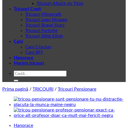
Tricouri Attack on Titan
Tricouri Copii
Tricouri Minecraft
Tricouri Lego Ninjago
Tricouri Brawl Stars
Tricouri Fortnite
Tricouri Billie Eilish
Cani
Cani Craciun
Cani BFF
Hanorace
Marimi tricouri
Caută
după:
Prima pagină
/
TRICOURI
/
Tricouri Pensionare
Hanorace