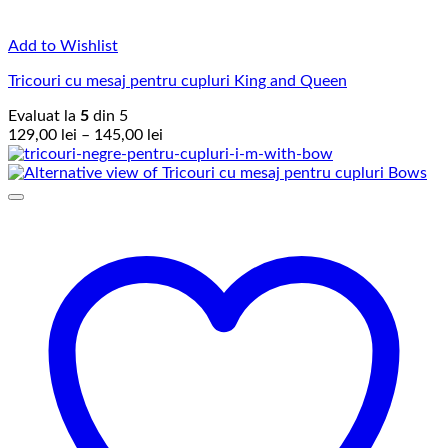
Add to Wishlist
Tricouri cu mesaj pentru cupluri King and Queen
Evaluat la
5
din 5
Interval
129,00
lei
–
145,00
lei
de
prețuri:
129,00 lei
până
la
145,00 lei