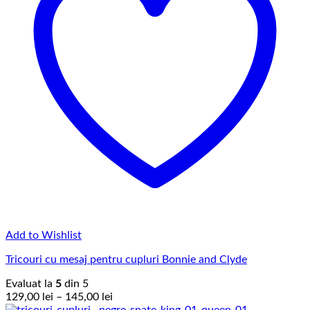
Add to Wishlist
Tricouri cu mesaj pentru cupluri Bonnie and Clyde
Evaluat la
5
din 5
Interval
129,00
lei
–
145,00
lei
de