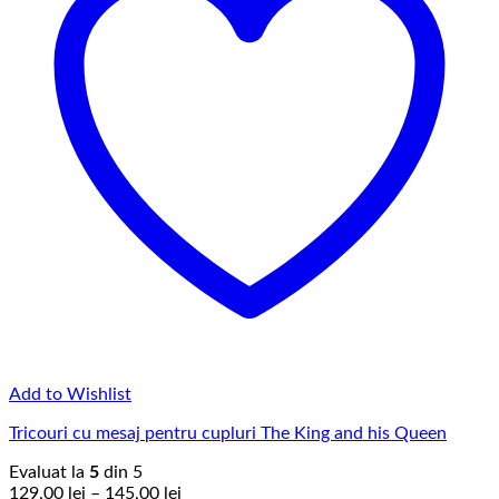
Add to Wishlist
Tricouri cu mesaj pentru cupluri The King and his Queen
Evaluat la
5
din 5
Interval
129,00
lei
–
145,00
lei