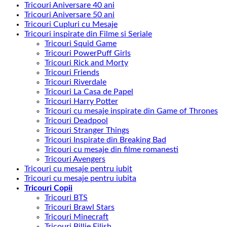
Tricouri Aniversare 40 ani
Tricouri Aniversare 50 ani
Tricouri Cupluri cu Mesaje
Tricouri inspirate din Filme si Seriale
Tricouri Squid Game
Tricouri PowerPuff Girls
Tricouri Rick and Morty
Tricouri Friends
Tricouri Riverdale
Tricouri La Casa de Papel
Tricouri Harry Potter
Tricouri cu mesaje inspirate din Game of Thrones
Tricouri Deadpool
Tricouri Stranger Things
Tricouri Inspirate din Breaking Bad
Tricouri cu mesaje din filme romanesti
Tricouri Avengers
Tricouri cu mesaje pentru iubit
Tricouri cu mesaje pentru iubita
Tricouri Copii
Tricouri BTS
Tricouri Brawl Stars
Tricouri Minecraft
Tricouri Billie Eilish