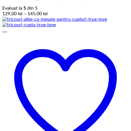
Evaluat la
5
din 5
Interval
129,00
lei
–
145,00
lei
de
prețuri:
129,00 lei
până
la
145,00 lei