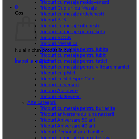
Tricouri cu mesaje moldovenesti
0
Tricouri Cupluri cu Mesaje
Coș
Tricouri cu mesaje ardelenesti
Tricouri BTS
Tricouri cu mesaje oltenesti
Tricouri cu mesaje pentru sefu
Tricouri ROCK
Tricouri Metallica
Tricouri cu mesaje pentru iubita
Nu ai niciun produs în coș.
Tricouri cu mesaje pentru iubit
Înapoi la magazin
Tricouri cu mesaje pentru tatici
Tricouri cu mesaje pentru viitoare mamici
Tricouri cu pisici
Tricouri cu si despre Caini
Tricouri cu versuri
Tricouri Absolvire
Tricouri Halloween
Alte categorii
Tricouri cu mesaje pentru burlacite
Tricouri aniversare cu luna nasterii
Tricouri Aniversare 50 ani
Tricouri Aniversare 40 ani
Tricouri Personalizate Familie
Tricouri cu mesaje pentru festival