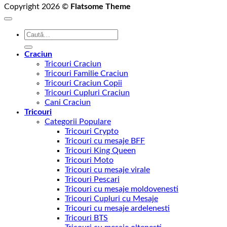
Copyright 2026 ©
Flatsome Theme
Caută
după:
Craciun
Tricouri Craciun
Tricouri Familie Craciun
Tricouri Craciun Copii
Tricouri Cupluri Craciun
Cani Craciun
Tricouri
Categorii Populare
Tricouri Crypto
Tricouri cu mesaje BFF
Tricouri King Queen
Tricouri Moto
Tricouri cu mesaje virale
Tricouri Pescari
Tricouri cu mesaje moldovenesti
Tricouri Cupluri cu Mesaje
Tricouri cu mesaje ardelenesti
Tricouri BTS