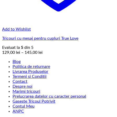
Add to Wishlist
Tricouri cu mesaj pentru cupluri True Love
Evaluat la
5
din 5
Interval
129,00
lei
–
145,00
lei
de
Blog
prețuri:
Politica de returnare
129,00 lei
Livrarea Produselor
până
Termeni si Conditii
la
Contact
145,00 lei
Despre noi
Marimi tricouri
Prelucrarea datelor cu caracter personal
Gaseste Tricoul Potrivit
Contul Meu
ANPC