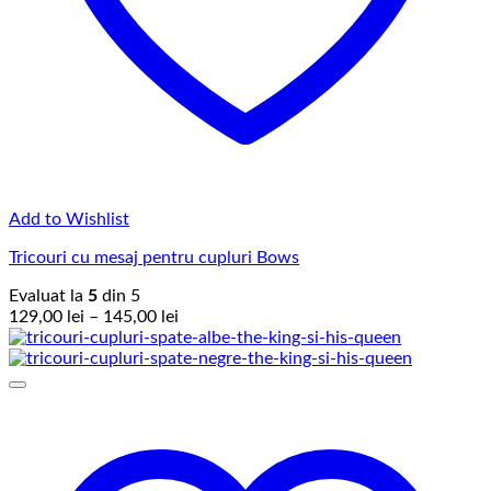
Add to Wishlist
Tricouri cu mesaj pentru cupluri Bows
Evaluat la
5
din 5
Interval
129,00
lei
–
145,00
lei
de
prețuri:
129,00 lei
până
la
145,00 lei