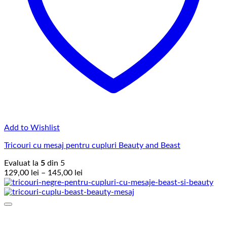
Add to Wishlist
Tricouri cu mesaj pentru cupluri Beauty and Beast
Evaluat la
5
din 5
Interval
129,00
lei
–
145,00
lei
de
prețuri:
129,00 lei
până
la