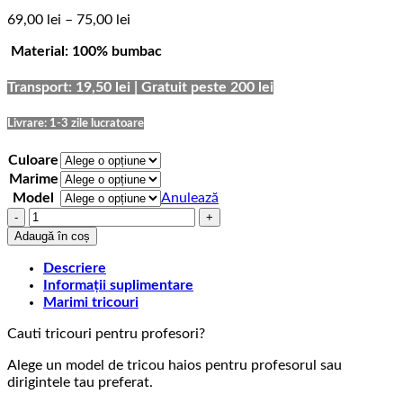
Interval
69,00
lei
–
75,00
lei
de
Material: 100% bumbac
prețuri:
69,00 lei
până
Transport: 19,50 lei | Gratuit peste 200 lei
la
75,00 lei
Livrare: 1-3 zile lucratoare
Culoare
Marime
Model
Anulează
Cantitate
Tricou
Adaugă în coș
Profesori
Influence
Descriere
of
Informații suplimentare
a
Marimi tricouri
Teacher
Cauti tricouri pentru profesori?
Alege un model de tricou haios pentru profesorul sau
dirigintele tau preferat.