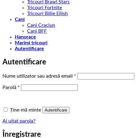
Tricouri Brawl Stars
Tricouri Fortnite
Tricouri Billie Eilish
Cani
Cani Craciun
Cani BFF
Hanorace
Marimi tricouri
Autentificare
Autentificare
Obligatoriu
Nume utilizator sau adresă email
*
Obligatoriu
Parolă
*
Ține-mă minte
Autentificare
Ai uitat parola?
Înregistrare