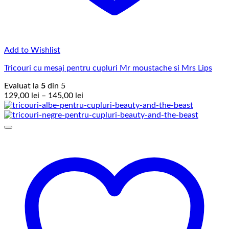
Add to Wishlist
Tricouri cu mesaj pentru cupluri Mr moustache si Mrs Lips
Evaluat la
5
din 5
Interval
129,00
lei
–
145,00
lei
de
prețuri:
129,00 lei
până
la
145,00 lei