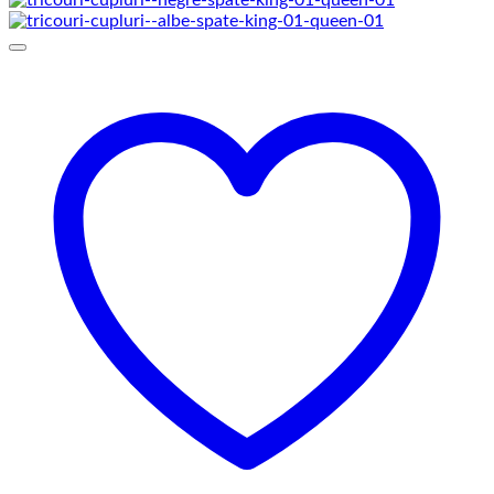
prețuri:
129,00 lei
până
la
145,00 lei