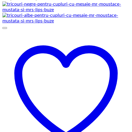
de
prețuri:
129,00 lei
până
la
145,00 lei