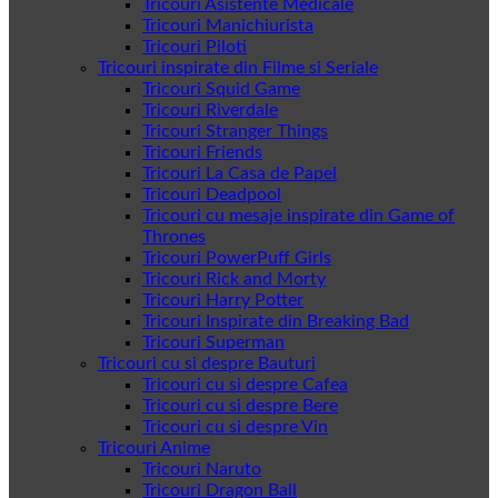
Tricouri Asistente Medicale
Tricouri Manichiurista
Tricouri Piloti
Tricouri inspirate din Filme si Seriale
Tricouri Squid Game
Tricouri Riverdale
Tricouri Stranger Things
Tricouri Friends
Tricouri La Casa de Papel
Tricouri Deadpool
Tricouri cu mesaje inspirate din Game of
Thrones
Tricouri PowerPuff Girls
Tricouri Rick and Morty
Tricouri Harry Potter
Tricouri Inspirate din Breaking Bad
Tricouri Superman
Tricouri cu si despre Bauturi
Tricouri cu si despre Cafea
Tricouri cu si despre Bere
Tricouri cu si despre Vin
Tricouri Anime
Tricouri Naruto
Tricouri Dragon Ball