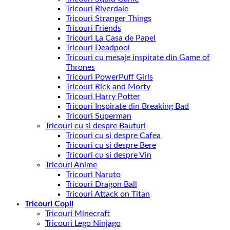
Tricouri Riverdale
Tricouri Stranger Things
Tricouri Friends
Tricouri La Casa de Papel
Tricouri Deadpool
Tricouri cu mesaje inspirate din Game of
Thrones
Tricouri PowerPuff Girls
Tricouri Rick and Morty
Tricouri Harry Potter
Tricouri Inspirate din Breaking Bad
Tricouri Superman
Tricouri cu si despre Bauturi
Tricouri cu si despre Cafea
Tricouri cu si despre Bere
Tricouri cu si despre Vin
Tricouri Anime
Tricouri Naruto
Tricouri Dragon Ball
Tricouri Attack on Titan
Tricouri Copii
Tricouri Minecraft
Tricouri Lego Ninjago