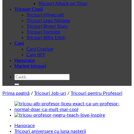
Tricouri Attack on Titan
Tricouri Copii
Tricouri Minecraft
Tricouri Lego Ninjago
Tricouri Brawl Stars
Tricouri Fortnite
Tricouri Billie Eilish
Cani
Cani Craciun
Cani BFF
Hanorace
Marimi tricouri
Caută
după:
Prima pagină
/
Tricouri Job-uri
/
Tricouri pentru Profesori
Hanorace
Tricouri aniversare cu luna nasterii