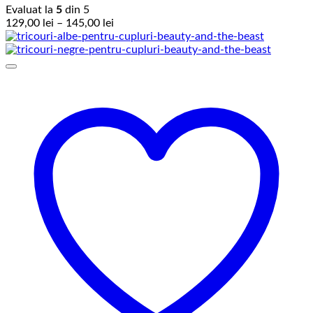
Evaluat la
5
din 5
Interval
129,00
lei
–
145,00
lei
de
prețuri:
129,00 lei
până
la
145,00 lei