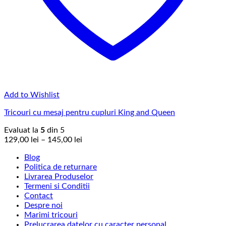
Add to Wishlist
Tricouri cu mesaj pentru cupluri King and Queen
Evaluat la
5
din 5
Interval
129,00
lei
–
145,00
lei
de
Blog
prețuri:
Politica de returnare
129,00 lei
Livrarea Produselor
până
Termeni si Conditii
la
Contact
145,00 lei
Despre noi
Marimi tricouri
Prelucrarea datelor cu caracter personal