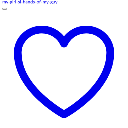
până
la
145,00 lei