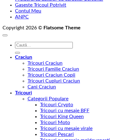
Gaseste Tricoul Potrivit
Contul Meu
ANPC
Copyright 2026 ©
Flatsome Theme
Caută
după:
Craciun
Tricouri Craciun
Tricouri Familie Craciun
Tricouri Craciun Copii
Tricouri Cupluri Craciun
Cani Craciun
Tricouri
Categorii Populare
Tricouri Crypto
Tricouri cu mesaje BFF
Tricouri King Queen
Tricouri Moto
Tricouri cu mesaje virale
Tricouri Pescari