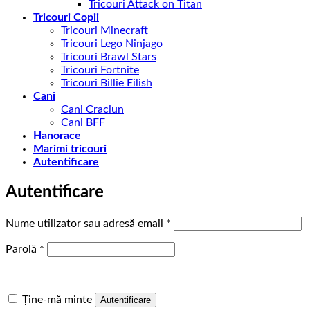
Tricouri Attack on Titan
Tricouri Copii
Tricouri Minecraft
Tricouri Lego Ninjago
Tricouri Brawl Stars
Tricouri Fortnite
Tricouri Billie Eilish
Cani
Cani Craciun
Cani BFF
Hanorace
Marimi tricouri
Autentificare
Autentificare
Obligatoriu
Nume utilizator sau adresă email
*
Obligatoriu
Parolă
*
Ține-mă minte
Autentificare