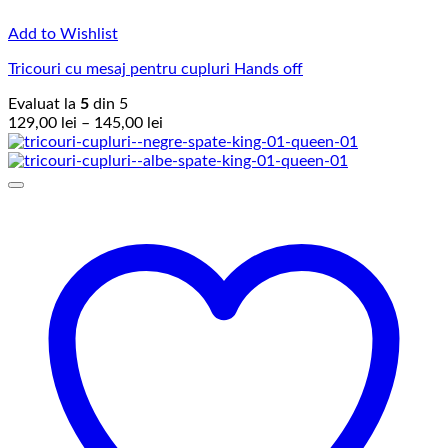
Add to Wishlist
Tricouri cu mesaj pentru cupluri Hands off
Evaluat la
5
din 5
Interval
129,00
lei
–
145,00
lei
de
prețuri:
129,00 lei
până
la
145,00 lei