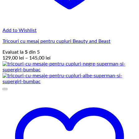
Add to Wishlist
Tricouri cu mesaj pentru cupluri Beauty and Beast
Evaluat la
5
din 5
Interval
129,00
lei
–
145,00
lei
de
prețuri:
129,00 lei
până
la
145,00 lei