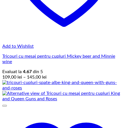
Add to Wishlist
Tricouri cu mesaj pentru cupluri Mickey beer and Minnie
wine
Evaluat la
4.67
din 5
Interval
109,00
lei
–
145,00
lei
de
prețuri:
109,00 lei
până
la
145,00 lei