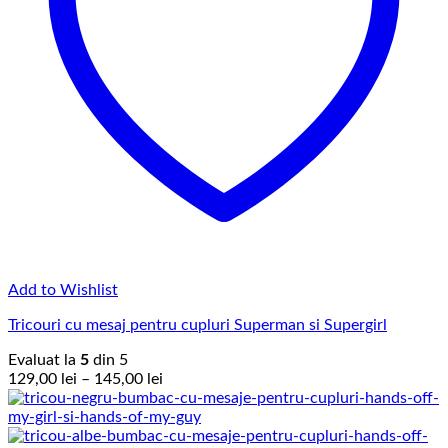
Add to Wishlist
Tricouri cu mesaj pentru cupluri Superman si Supergirl
Evaluat la
5
din 5
Interval
129,00
lei
–
145,00
lei
de
prețuri:
129,00 lei