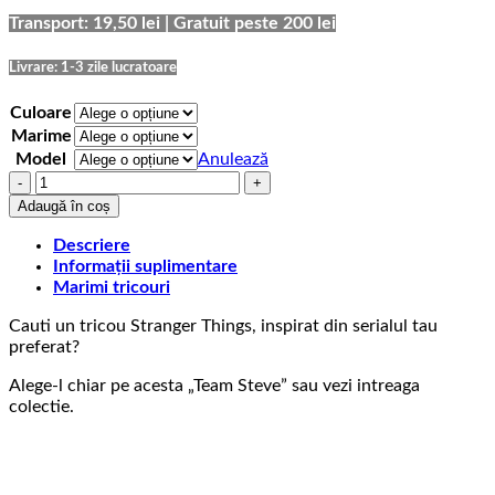
69,00 lei
până
Transport: 19,50 lei | Gratuit peste 200 lei
la
75,00 lei
Livrare: 1-3 zile lucratoare
Culoare
Marime
Model
Anulează
Cantitate
Tricou
Adaugă în coș
Stranger
Things
Descriere
Team
Informații suplimentare
Steve
Marimi tricouri
Cauti un tricou Stranger Things, inspirat din serialul tau
preferat?
Alege-l chiar pe acesta „Team Steve” sau vezi intreaga
colectie.