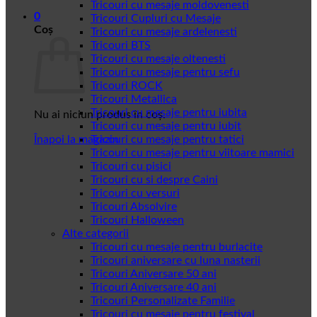
Tricouri cu mesaje moldovenesti
0
Tricouri Cupluri cu Mesaje
Coș
Tricouri cu mesaje ardelenesti
Tricouri BTS
Tricouri cu mesaje oltenesti
Tricouri cu mesaje pentru sefu
Tricouri ROCK
Tricouri Metallica
Tricouri cu mesaje pentru iubita
Nu ai niciun produs în coș.
Tricouri cu mesaje pentru iubit
Înapoi la magazin
Tricouri cu mesaje pentru tatici
Tricouri cu mesaje pentru viitoare mamici
Tricouri cu pisici
Tricouri cu si despre Caini
Tricouri cu versuri
Tricouri Absolvire
Tricouri Halloween
Alte categorii
Tricouri cu mesaje pentru burlacite
Tricouri aniversare cu luna nasterii
Tricouri Aniversare 50 ani
Tricouri Aniversare 40 ani
Tricouri Personalizate Familie
Tricouri cu mesaje pentru festival