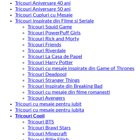
Tricouri Aniversare 40 ani
Tricouri Aniversare 50 ani
Tricouri Cupluri cu Mesaje
Tricouri inspirate din Filme si Seriale
Tricouri Squid Game
Tricouri PowerPuff Girls
Tricouri Rick and Morty
Tricouri Friends
Tricouri Riverdale
Tricouri La Casa de Papel
Tricouri Harry Potter
Tricouri cu mesaje inspirate din Game of Thrones
Tricouri Deadpool
Tricouri Stranger Things
Tricouri Inspirate din Breaking Bad
Tricouri cu mesaje din filme romanesti
Tricouri Avengers
Tricouri cu mesaje pentru iubit
Tricouri cu mesaje pentru iubita
Tricouri Copii
Tricouri BTS
Tricouri Brawl Stars
Tricouri Minecraft
Tricouri Billie Eilish