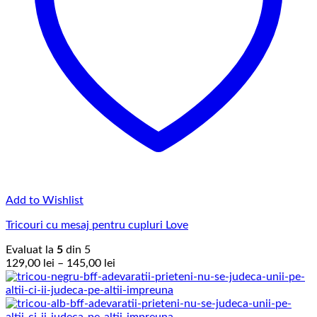
Add to Wishlist
Tricouri cu mesaj pentru cupluri Love
Evaluat la
5
din 5
Interval
129,00
lei
–
145,00
lei
de
prețuri:
129,00 lei
până