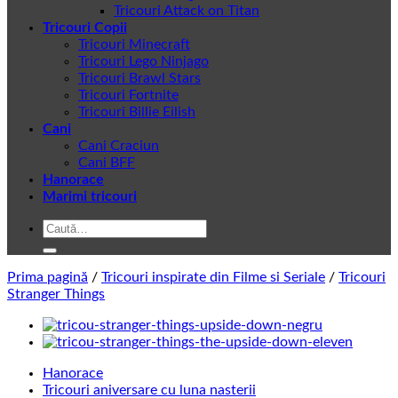
Tricouri Attack on Titan
Tricouri Copii
Tricouri Minecraft
Tricouri Lego Ninjago
Tricouri Brawl Stars
Tricouri Fortnite
Tricouri Billie Eilish
Cani
Cani Craciun
Cani BFF
Hanorace
Marimi tricouri
Caută
după:
Prima pagină
/
Tricouri inspirate din Filme si Seriale
/
Tricouri
Stranger Things
Hanorace
Tricouri aniversare cu luna nasterii