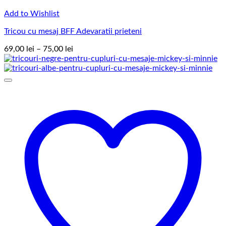
Add to Wishlist
Tricou cu mesaj BFF Adevaratii prieteni
Interval
69,00
lei
–
75,00
lei
de
prețuri:
69,00 lei
până
la
75,00 lei