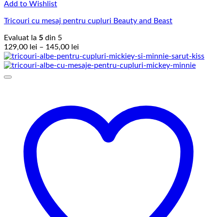
Add to Wishlist
Tricouri cu mesaj pentru cupluri Beauty and Beast
Evaluat la
5
din 5
Interval
129,00
lei
–
145,00
lei
de
prețuri:
129,00 lei
până
la
145,00 lei