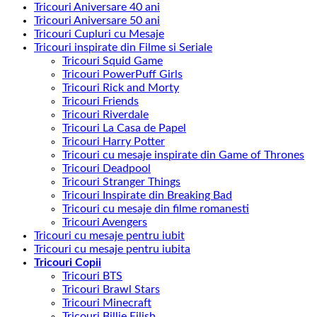
Tricouri Aniversare 40 ani
Tricouri Aniversare 50 ani
Tricouri Cupluri cu Mesaje
Tricouri inspirate din Filme si Seriale
Tricouri Squid Game
Tricouri PowerPuff Girls
Tricouri Rick and Morty
Tricouri Friends
Tricouri Riverdale
Tricouri La Casa de Papel
Tricouri Harry Potter
Tricouri cu mesaje inspirate din Game of Thrones
Tricouri Deadpool
Tricouri Stranger Things
Tricouri Inspirate din Breaking Bad
Tricouri cu mesaje din filme romanesti
Tricouri Avengers
Tricouri cu mesaje pentru iubit
Tricouri cu mesaje pentru iubita
Tricouri Copii
Tricouri BTS
Tricouri Brawl Stars
Tricouri Minecraft
Tricouri Billie Eilish