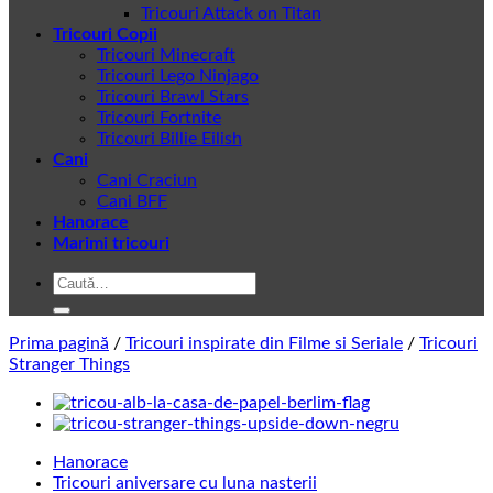
Tricouri Attack on Titan
Tricouri Copii
Tricouri Minecraft
Tricouri Lego Ninjago
Tricouri Brawl Stars
Tricouri Fortnite
Tricouri Billie Eilish
Cani
Cani Craciun
Cani BFF
Hanorace
Marimi tricouri
Caută
după:
Prima pagină
/
Tricouri inspirate din Filme si Seriale
/
Tricouri
Stranger Things
Hanorace
Tricouri aniversare cu luna nasterii