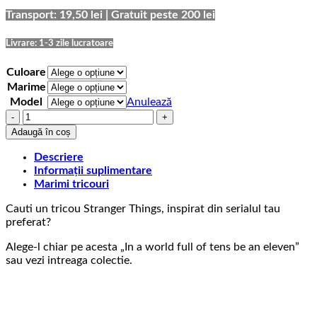
69,00 lei
până
Transport: 19,50 lei | Gratuit peste 200 lei
la
75,00 lei
Livrare: 1-3 zile lucratoare
Culoare
Marime
Model
Anulează
Cantitate
Tricou
Adaugă în coș
Stranger
Things
Descriere
World
Informații suplimentare
full
Marimi tricouri
of
Cauti un tricou Stranger Things, inspirat din serialul tau
Tens
preferat?
Alege-l chiar pe acesta „In a world full of tens be an eleven”
sau vezi intreaga colectie.