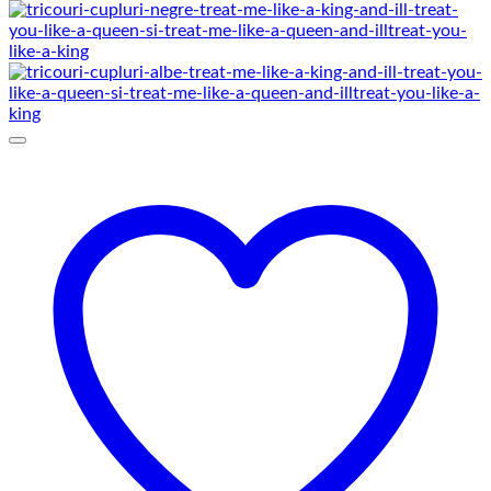
de
prețuri:
129,00 lei
până
la
145,00 lei