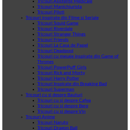
Tricouri Asistente Medicale
Tricouri Manichiurista
Tricouri Piloti
Tricouri inspirate din Filme si Seriale
Tricouri Squid Game
Tricouri Riverdale
Tricouri Stranger Things
Tricouri Friends
Tricouri La Casa de Papel
Tricouri Deadpool
Tricouri cu mesaje inspirate din Game of
Thrones
Tricouri PowerPuff Girls
Tricouri Rick and Morty
Tricouri Harry Potter
Tricouri Inspirate din Breaking Bad
Tricouri Superman
Tricouri cu si despre Bauturi
Tricouri cu si despre Cafea
Tricouri cu si despre Bere
Tricouri cu si despre Vin
Tricouri Anime
Tricouri Naruto
Tricouri Dragon Ball