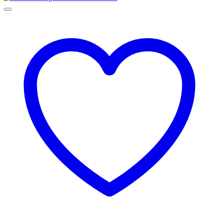
129,00 lei
până
la
145,00 lei