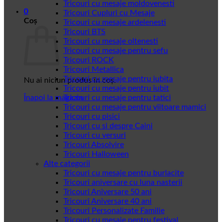
Tricouri cu mesaje moldovenesti
0
Tricouri Cupluri cu Mesaje
Coș
Tricouri cu mesaje ardelenesti
Tricouri BTS
Tricouri cu mesaje oltenesti
Tricouri cu mesaje pentru sefu
Tricouri ROCK
Tricouri Metallica
Tricouri cu mesaje pentru iubita
Nu ai niciun produs în coș.
Tricouri cu mesaje pentru iubit
Înapoi la magazin
Tricouri cu mesaje pentru tatici
Tricouri cu mesaje pentru viitoare mamici
Tricouri cu pisici
Tricouri cu si despre Caini
Tricouri cu versuri
Tricouri Absolvire
Tricouri Halloween
Alte categorii
Tricouri cu mesaje pentru burlacite
Tricouri aniversare cu luna nasterii
Tricouri Aniversare 50 ani
Tricouri Aniversare 40 ani
Tricouri Personalizate Familie
Tricouri cu mesaje pentru festival