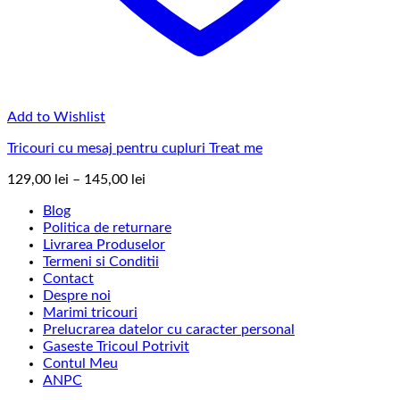
Add to Wishlist
Tricouri cu mesaj pentru cupluri Treat me
Interval
129,00
lei
–
145,00
lei
de
Blog
prețuri:
Politica de returnare
129,00 lei
Livrarea Produselor
până
Termeni si Conditii
la
Contact
145,00 lei
Despre noi
Marimi tricouri
Prelucrarea datelor cu caracter personal
Gaseste Tricoul Potrivit
Contul Meu
ANPC