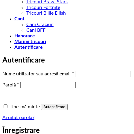
Tricouri Brawl Stars
Tricouri Fortnite
Tricouri Billie Eilish
Cani
Cani Craciun
Cani BFF
Hanorace
Marimi tricouri
Autentificare
Autentificare
Obligatoriu
Nume utilizator sau adresă email
*
Obligatoriu
Parolă
*
Ține-mă minte
Autentificare
Ai uitat parola?
Înregistrare