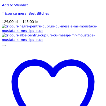
Add to Wishlist
Tricou cu mesaj Best Bitches
Interval
129,00
lei
–
145,00
lei
de
prețuri:
129,00 lei
până
la
145,00 lei