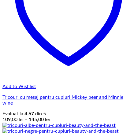
Add to Wishlist
Tricouri cu mesaj pentru cupluri Mickey beer and Minnie
wine
Evaluat la
4.67
din 5
Interval
109,00
lei
–
145,00
lei
de
prețuri:
109,00 lei