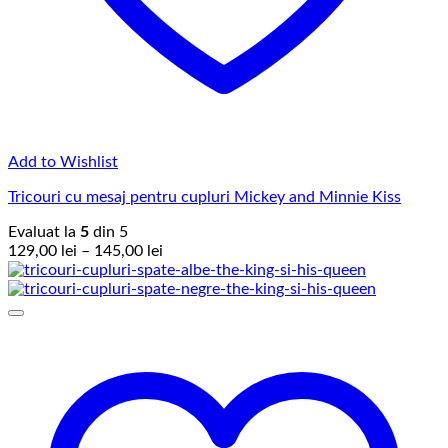
Add to Wishlist
Tricouri cu mesaj pentru cupluri Mickey and Minnie Kiss
Evaluat la
5
din 5
Interval
129,00
lei
–
145,00
lei
de
prețuri:
129,00 lei
până
la
145,00 lei