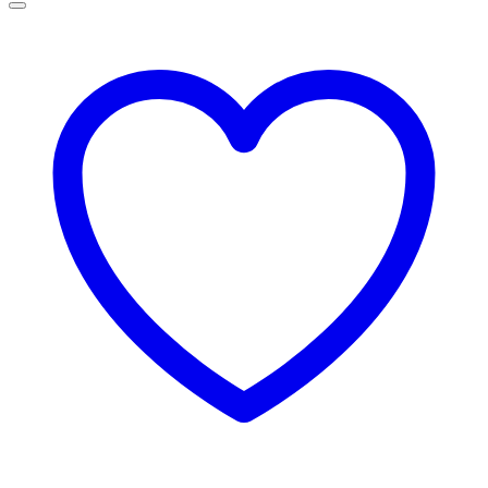
până
la
145,00 lei