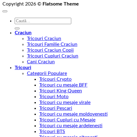
Copyright 2026 ©
Flatsome Theme
Caută
după:
Craciun
Tricouri Craciun
Tricouri Familie Craciun
Tricouri Craciun Copii
Tricouri Cupluri Craciun
Cani Craciun
Tricouri
Categorii Populare
Tricouri Crypto
Tricouri cu mesaje BFF
Tricouri King Queen
Tricouri Moto
Tricouri cu mesaje virale
Tricouri Pescari
Tricouri cu mesaje moldovenesti
Tricouri Cupluri cu Mesaje
Tricouri cu mesaje ardelenesti
Tricouri BTS