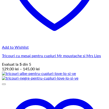
Add to Wishlist
Tricouri cu mesaj pentru cupluri Mr moustache si Mrs Lips
Evaluat la
5
din 5
Interval
129,00
lei
–
145,00
lei
de
prețuri:
129,00 lei
până
la
145,00 lei