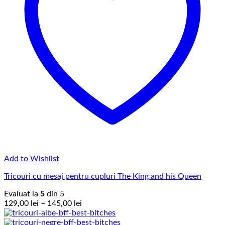
Add to Wishlist
Tricouri cu mesaj pentru cupluri The King and his Queen
Evaluat la
5
din 5
Interval
129,00
lei
–
145,00
lei
de
prețuri: