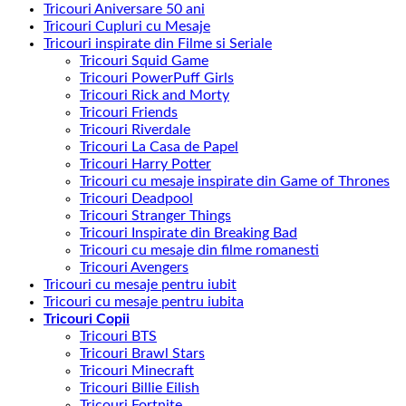
Tricouri Aniversare 50 ani
Tricouri Cupluri cu Mesaje
Tricouri inspirate din Filme si Seriale
Tricouri Squid Game
Tricouri PowerPuff Girls
Tricouri Rick and Morty
Tricouri Friends
Tricouri Riverdale
Tricouri La Casa de Papel
Tricouri Harry Potter
Tricouri cu mesaje inspirate din Game of Thrones
Tricouri Deadpool
Tricouri Stranger Things
Tricouri Inspirate din Breaking Bad
Tricouri cu mesaje din filme romanesti
Tricouri Avengers
Tricouri cu mesaje pentru iubit
Tricouri cu mesaje pentru iubita
Tricouri Copii
Tricouri BTS
Tricouri Brawl Stars
Tricouri Minecraft
Tricouri Billie Eilish
Tricouri Fortnite