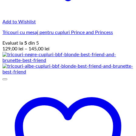
Add to Wishlist
Tricouri cu mesaj pentru cupluri Prince and Princess
Evaluat la
5
din 5
Interval
129,00
lei
–
145,00
lei
de
prețuri:
129,00 lei
până
la
145,00 lei