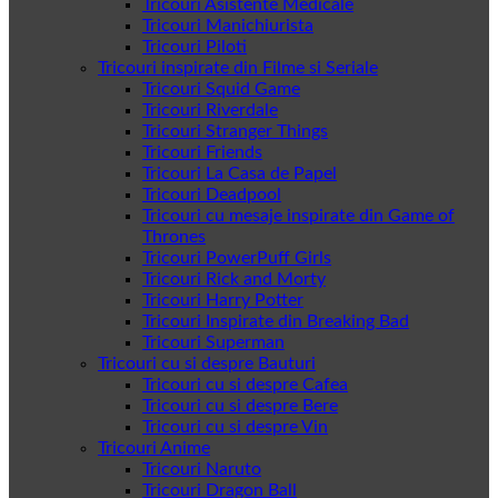
Tricouri Asistente Medicale
Tricouri Manichiurista
Tricouri Piloti
Tricouri inspirate din Filme si Seriale
Tricouri Squid Game
Tricouri Riverdale
Tricouri Stranger Things
Tricouri Friends
Tricouri La Casa de Papel
Tricouri Deadpool
Tricouri cu mesaje inspirate din Game of
Thrones
Tricouri PowerPuff Girls
Tricouri Rick and Morty
Tricouri Harry Potter
Tricouri Inspirate din Breaking Bad
Tricouri Superman
Tricouri cu si despre Bauturi
Tricouri cu si despre Cafea
Tricouri cu si despre Bere
Tricouri cu si despre Vin
Tricouri Anime
Tricouri Naruto
Tricouri Dragon Ball