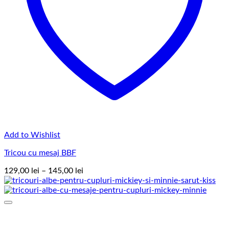
Add to Wishlist
Tricou cu mesaj BBF
Interval
129,00
lei
–
145,00
lei
de
prețuri:
129,00 lei
până
la
145,00 lei