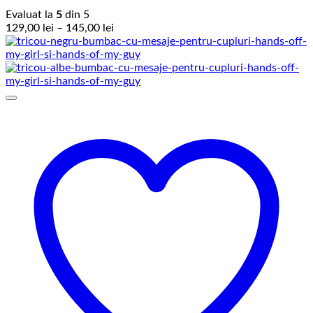
Evaluat la
5
din 5
Interval
129,00
lei
–
145,00
lei
de
prețuri:
129,00 lei
până
la
145,00 lei