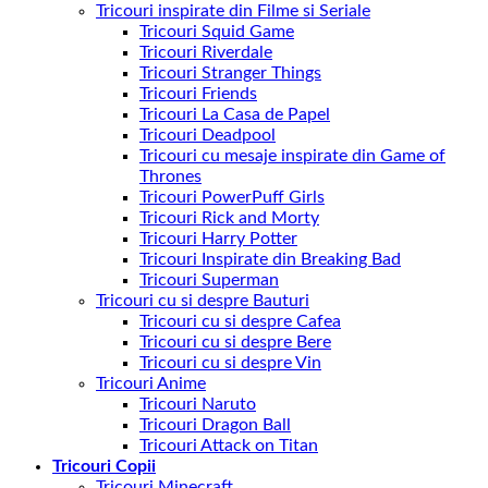
Tricouri inspirate din Filme si Seriale
Tricouri Squid Game
Tricouri Riverdale
Tricouri Stranger Things
Tricouri Friends
Tricouri La Casa de Papel
Tricouri Deadpool
Tricouri cu mesaje inspirate din Game of
Thrones
Tricouri PowerPuff Girls
Tricouri Rick and Morty
Tricouri Harry Potter
Tricouri Inspirate din Breaking Bad
Tricouri Superman
Tricouri cu si despre Bauturi
Tricouri cu si despre Cafea
Tricouri cu si despre Bere
Tricouri cu si despre Vin
Tricouri Anime
Tricouri Naruto
Tricouri Dragon Ball
Tricouri Attack on Titan
Tricouri Copii
Tricouri Minecraft