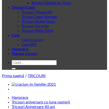
Tricouri Attack on Titan
Tricouri Copii
Tricouri Minecraft
Tricouri Lego Ninjago
Tricouri Brawl Stars
Tricouri Fortnite
Tricouri Billie Eilish
Cani
Cani Craciun
Cani BFF
Hanorace
Marimi tricouri
Caută
după:
Prima pagină
/
TRICOURI
Hanorace
Tricouri aniversare cu luna nasterii
Tricouri Aniversare 40 ani