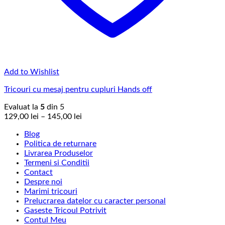
Add to Wishlist
Tricouri cu mesaj pentru cupluri Hands off
Evaluat la
5
din 5
Interval
129,00
lei
–
145,00
lei
de
Blog
prețuri:
Politica de returnare
129,00 lei
Livrarea Produselor
până
Termeni si Conditii
la
Contact
145,00 lei
Despre noi
Marimi tricouri
Prelucrarea datelor cu caracter personal
Gaseste Tricoul Potrivit
Contul Meu