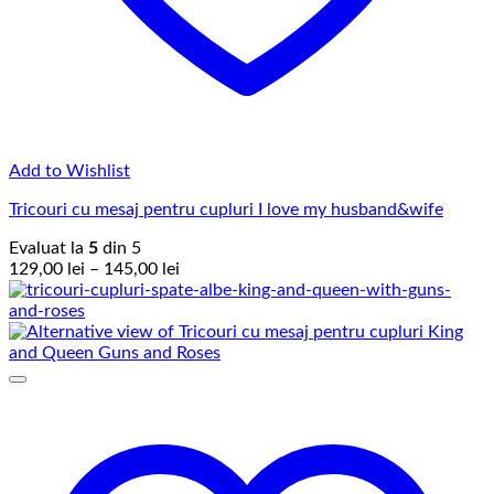
Add to Wishlist
Tricouri cu mesaj pentru cupluri I love my husband&wife
Evaluat la
5
din 5
Interval
129,00
lei
–
145,00
lei
de
prețuri:
129,00 lei
până
la
145,00 lei