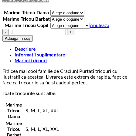
Livrare: 1-3 zile lucratoare
Marime Tricou Dama
Marime Tricou Barbat
Marime Tricou Copil
Anulează
Cantitate
Tricouri
Adaugă în coș
Familie
Craciun
Descriere
Mami,
Informații suplimentare
Tati,
Marimi tricouri
Bebe
Fiti cea mai cool familie de Craciun! Purtati tricouri cu
Reni
ilustratii ca acestea. Livrarea este extrem de rapida, fapt ce
face ca tricourile sa fie si cadoul perfect.
Toate tricourile sunt albe.
Marime
Tricou
S, M, L, XL, XXL
Dama
Marime
Tricou
S, M, L, XL, XXL
Barbat