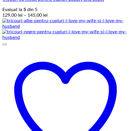
Evaluat la
5
din 5
Interval
129,00
lei
–
145,00
lei
de
prețuri:
129,00 lei
până
la
145,00 lei