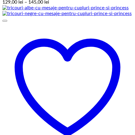
Interval
129,00
lei
–
145,00
lei
de
prețuri:
129,00 lei
până
la
145,00 lei