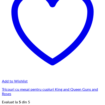
Add to Wishlist
Tricouri cu mesaj pentru cupluri King and Queen Guns and
Roses
Evaluat la
5
din 5