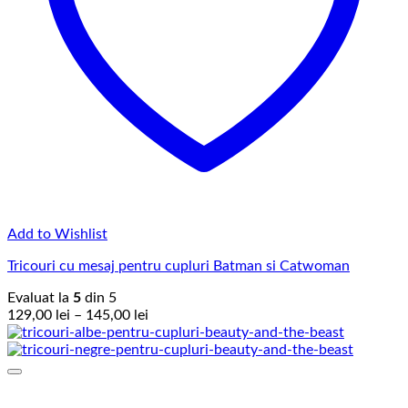
Add to Wishlist
Tricouri cu mesaj pentru cupluri Batman si Catwoman
Evaluat la
5
din 5
Interval
129,00
lei
–
145,00
lei
de
prețuri:
129,00 lei
până
la