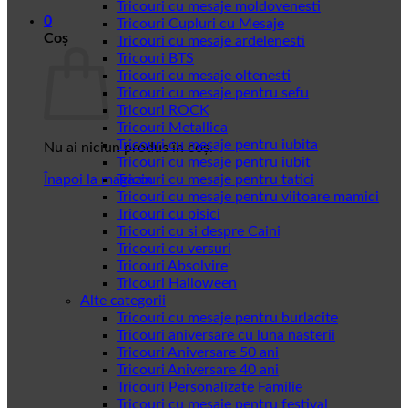
Tricouri cu mesaje moldovenesti
0
Tricouri Cupluri cu Mesaje
Coș
Tricouri cu mesaje ardelenesti
Tricouri BTS
Tricouri cu mesaje oltenesti
Tricouri cu mesaje pentru sefu
Tricouri ROCK
Tricouri Metallica
Tricouri cu mesaje pentru iubita
Nu ai niciun produs în coș.
Tricouri cu mesaje pentru iubit
Înapoi la magazin
Tricouri cu mesaje pentru tatici
Tricouri cu mesaje pentru viitoare mamici
Tricouri cu pisici
Tricouri cu si despre Caini
Tricouri cu versuri
Tricouri Absolvire
Tricouri Halloween
Alte categorii
Tricouri cu mesaje pentru burlacite
Tricouri aniversare cu luna nasterii
Tricouri Aniversare 50 ani
Tricouri Aniversare 40 ani
Tricouri Personalizate Familie
Tricouri cu mesaje pentru festival