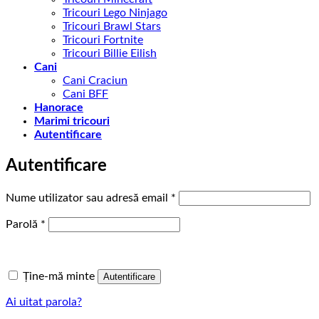
Tricouri Lego Ninjago
Tricouri Brawl Stars
Tricouri Fortnite
Tricouri Billie Eilish
Cani
Cani Craciun
Cani BFF
Hanorace
Marimi tricouri
Autentificare
Autentificare
Obligatoriu
Nume utilizator sau adresă email
*
Obligatoriu
Parolă
*
Ține-mă minte
Autentificare
Ai uitat parola?