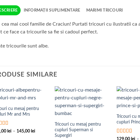
ESCRIERE
INFORMAȚII SUPLIMENTARE
MARIMI TRICOURI
i cea mai cool familie de Craciun! Purtati tricouri cu ilustratii ca
t ce face ca tricourile sa fie si cadoul perfect.
te tricourile sunt albe.
RODUSE SIMILARE
Add to
Add to
Wishlist
Wishlist
couri cu mesaj pentru
luri Mr and Mrs
Tricouri cu 
cupluri Prin
Tricouri cu mesaj pentru
cupluri Superman si
luat la
5
Interval
9,00
lei
–
145,00
lei
 5
de
Supergirl
Evaluat la
129,00
lei
–
prețuri: