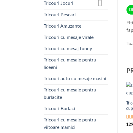
Tricouri Jocuri
D
Tricouri Pescari
Fit
Tricouri Amuzante
fap
Tricouri cu mesaje virale
Toa
Tricouri cu mesaj funny
Tricouri cu mesaje pentru
liceeni
P
Tricouri auto cu mesaje masini
Tricouri cu mesaje pentru
burlacite
Tri
cup
Tricouri Burlaci
Tricouri cu mesaje pentru
Eva
12
viitoare mamici
din