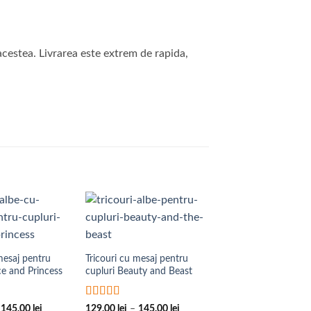
 acestea. Livrarea este extrem de rapida,
Add to
Add to
Wishlist
Wishlist
W
mesaj pentru
Tricouri cu mesaj pentru
ce and Princess
cupluri Beauty and Beast
5
Evaluat la
5
Interval
Interval
145,00
lei
129,00
lei
–
145,00
lei