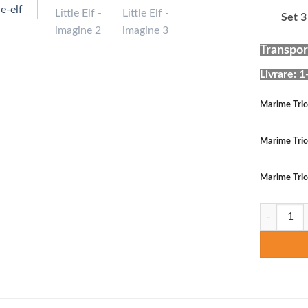
Set 3
Transport
Livrare: 1
Marime Tri
Marime Tric
Marime Tric
Cantitate T