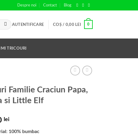
Despre noi
Contact
Blog
0
AUTENTIFICARE
COȘ /
0,00
LEI
IMI TRICOURI
uri Familie Craciun Papa,
si Little Elf
0
lei
rial: 100% bumbac