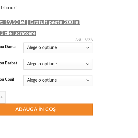
 tricouri
: 19,50 lei | Gratuit peste 200 lei
-3 zile lucratoare
ANULEAZĂ
cou Dama
ou Barbat
ou Copil
ricouri Familie Craciun Papa, Mama si Little Elf
ADAUGĂ ÎN COȘ