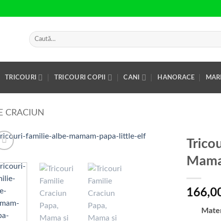
Caută
după:
TRICOURI
TRICOURI COPII
CANI
HANORACE
MAR
IE CRACIUN
Trico
Mama 
Add to
Wishlist
166,0
Mate