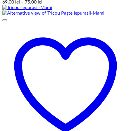
Interval
69,00
lei
–
75,00
lei
de
prețuri:
69,00 lei
până
la
75,00 lei