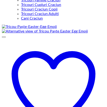
Tricouri Familie Craciun
Tricouri Cupluri Craciun
Tricouri Craciun Copii
Tricouri Craciun Adulti
Cani Craciun