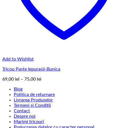
Add to Wishlist
Tricou Paște Iepurasii-Bunica
Interval
69,00
lei
–
75,00
lei
de
Blog
prețuri:
Politica de returnare
69,00 lei
Livrarea Produselor
până
Termeni si Conditii
la
Contact
75,00 lei
Despre noi
Marimi tricouri
Prelucrarea datelor cu caracter personal