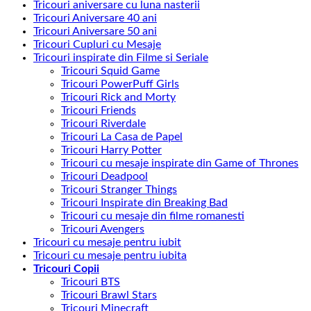
Tricouri aniversare cu luna nasterii
Tricouri Aniversare 40 ani
Tricouri Aniversare 50 ani
Tricouri Cupluri cu Mesaje
Tricouri inspirate din Filme si Seriale
Tricouri Squid Game
Tricouri PowerPuff Girls
Tricouri Rick and Morty
Tricouri Friends
Tricouri Riverdale
Tricouri La Casa de Papel
Tricouri Harry Potter
Tricouri cu mesaje inspirate din Game of Thrones
Tricouri Deadpool
Tricouri Stranger Things
Tricouri Inspirate din Breaking Bad
Tricouri cu mesaje din filme romanesti
Tricouri Avengers
Tricouri cu mesaje pentru iubit
Tricouri cu mesaje pentru iubita
Tricouri Copii
Tricouri BTS
Tricouri Brawl Stars
Tricouri Minecraft