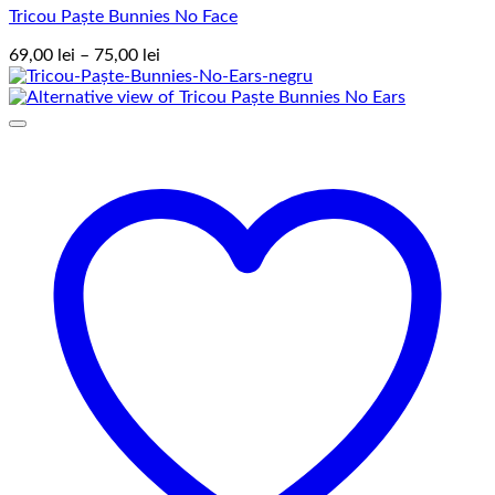
Tricou Paște Bunnies No Face
Interval
69,00
lei
–
75,00
lei
de
prețuri:
69,00 lei
până
la
75,00 lei