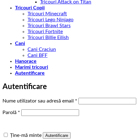
Tricouri Attack on Titan
Tricouri Copii
Tricouri Minecraft
Tricouri Lego Ninjago
Tricouri Brawl Stars
Tricouri Fortnite
Tricouri Billie Eilish
Cani
Cani Craciun
Cani BFF
Hanorace
Marimi tricouri
Autentificare
Autentificare
Obligatoriu
Nume utilizator sau adresă email
*
Obligatoriu
Parolă
*
Ține-mă minte
Autentificare