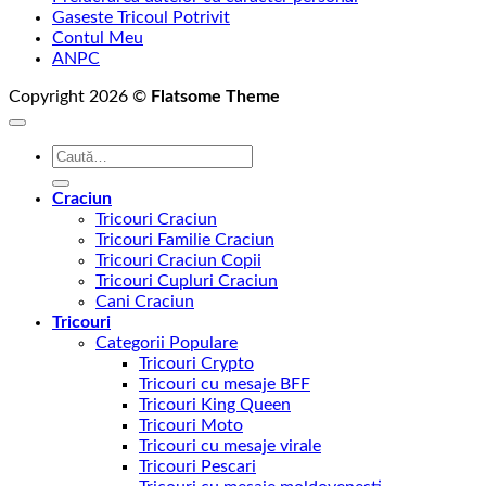
Gaseste Tricoul Potrivit
Contul Meu
ANPC
Copyright 2026 ©
Flatsome Theme
Caută
după:
Craciun
Tricouri Craciun
Tricouri Familie Craciun
Tricouri Craciun Copii
Tricouri Cupluri Craciun
Cani Craciun
Tricouri
Categorii Populare
Tricouri Crypto
Tricouri cu mesaje BFF
Tricouri King Queen
Tricouri Moto
Tricouri cu mesaje virale
Tricouri Pescari