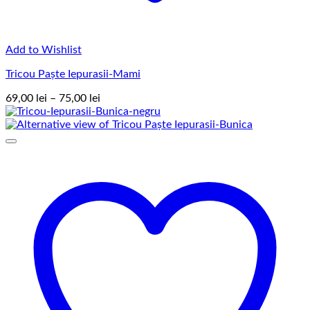
Add to Wishlist
Tricou Paște Iepurasii-Mami
Interval
69,00
lei
–
75,00
lei
de
prețuri:
69,00 lei
până
la
75,00 lei