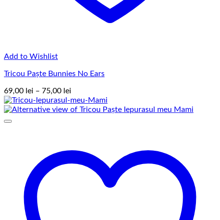
Add to Wishlist
Tricou Paște Bunnies No Ears
Interval
69,00
lei
–
75,00
lei
de
prețuri:
69,00 lei
până
la
75,00 lei