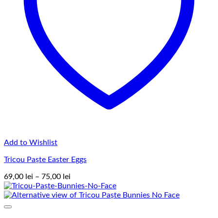
Add to Wishlist
Tricou Paște Easter Eggs
Interval
69,00
lei
–
75,00
lei
de
prețuri:
69,00 lei
până