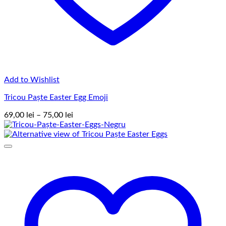
Add to Wishlist
Tricou Paște Easter Egg Emoji
Interval
69,00
lei
–
75,00
lei
de
prețuri:
69,00 lei
până
la
75,00 lei