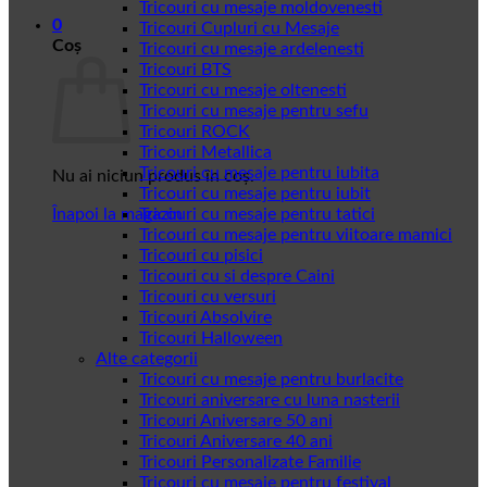
Tricouri cu mesaje moldovenesti
0
Tricouri Cupluri cu Mesaje
Coș
Tricouri cu mesaje ardelenesti
Tricouri BTS
Tricouri cu mesaje oltenesti
Tricouri cu mesaje pentru sefu
Tricouri ROCK
Tricouri Metallica
Tricouri cu mesaje pentru iubita
Nu ai niciun produs în coș.
Tricouri cu mesaje pentru iubit
Înapoi la magazin
Tricouri cu mesaje pentru tatici
Tricouri cu mesaje pentru viitoare mamici
Tricouri cu pisici
Tricouri cu si despre Caini
Tricouri cu versuri
Tricouri Absolvire
Tricouri Halloween
Alte categorii
Tricouri cu mesaje pentru burlacite
Tricouri aniversare cu luna nasterii
Tricouri Aniversare 50 ani
Tricouri Aniversare 40 ani
Tricouri Personalizate Familie
Tricouri cu mesaje pentru festival