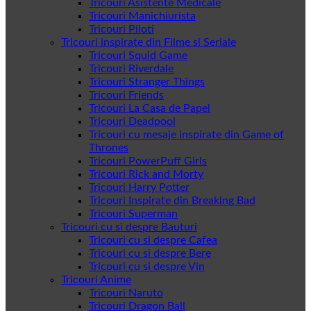
Tricouri Asistente Medicale
Tricouri Manichiurista
Tricouri Piloti
Tricouri inspirate din Filme si Seriale
Tricouri Squid Game
Tricouri Riverdale
Tricouri Stranger Things
Tricouri Friends
Tricouri La Casa de Papel
Tricouri Deadpool
Tricouri cu mesaje inspirate din Game of
Thrones
Tricouri PowerPuff Girls
Tricouri Rick and Morty
Tricouri Harry Potter
Tricouri Inspirate din Breaking Bad
Tricouri Superman
Tricouri cu si despre Bauturi
Tricouri cu si despre Cafea
Tricouri cu si despre Bere
Tricouri cu si despre Vin
Tricouri Anime
Tricouri Naruto
Tricouri Dragon Ball