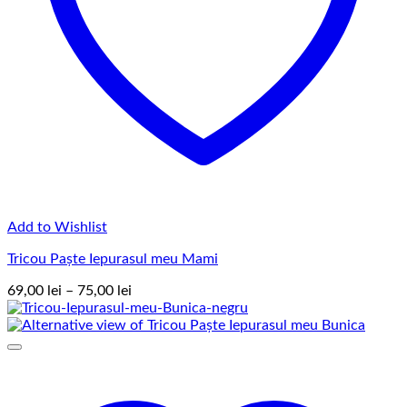
Add to Wishlist
Tricou Paște Iepurasul meu Mami
Interval
69,00
lei
–
75,00
lei
de
prețuri:
69,00 lei
până
la
75,00 lei