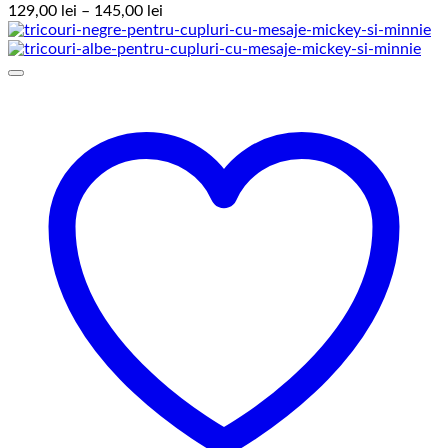
Interval
129,00
lei
–
145,00
lei
de
prețuri:
129,00 lei
până
la
145,00 lei