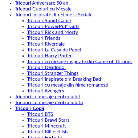
Tricouri Aniversare 50 ani
Tricouri Cupluri cu Mesaje
Tricouri inspirate din Filme si Seriale
Tricouri Squid Game
Tricouri PowerPuff Girls
Tricouri Rick and Morty
Tricouri Friends
Tricouri Riverdale
Tricouri La Casa de Papel
Tricouri Harry Potter
Tricouri cu mesaje inspirate din Game of Thrones
Tricouri Deadpool
Tricouri Stranger Things
Tricouri Inspirate din Breaking Bad
Tricouri cu mesaje din filme romanesti
Tricouri Avengers
Tricouri cu mesaje pentru iubit
Tricouri cu mesaje pentru iubita
Tricouri Copii
Tricouri BTS
Tricouri Brawl Stars
Tricouri Minecraft
Tricouri Billie Eilish
Tricouri Fortnite