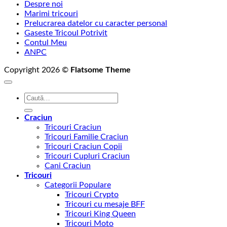
Despre noi
Marimi tricouri
Prelucrarea datelor cu caracter personal
Gaseste Tricoul Potrivit
Contul Meu
ANPC
Copyright 2026 ©
Flatsome Theme
Caută
după:
Craciun
Tricouri Craciun
Tricouri Familie Craciun
Tricouri Craciun Copii
Tricouri Cupluri Craciun
Cani Craciun
Tricouri
Categorii Populare
Tricouri Crypto
Tricouri cu mesaje BFF
Tricouri King Queen
Tricouri Moto