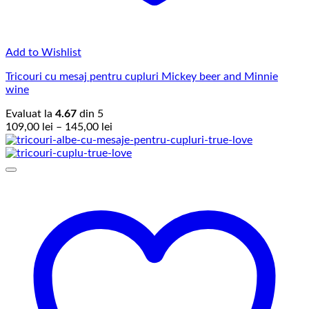
Add to Wishlist
Tricouri cu mesaj pentru cupluri Mickey beer and Minnie
wine
Evaluat la
4.67
din 5
Interval
109,00
lei
–
145,00
lei
de
prețuri:
109,00 lei
până
la
145,00 lei