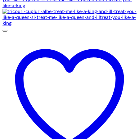
129,00 lei
până
la
145,00 lei