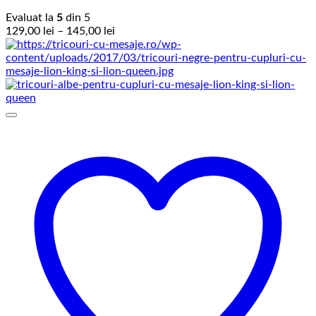
Evaluat la
5
din 5
Interval
129,00
lei
–
145,00
lei
de
prețuri:
129,00 lei
până
la
145,00 lei