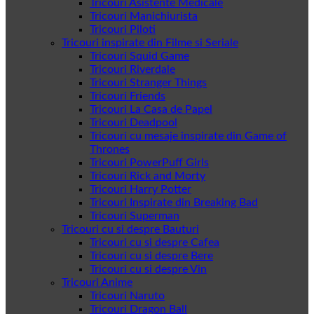
Tricouri Asistente Medicale
Tricouri Manichiurista
Tricouri Piloti
Tricouri inspirate din Filme si Seriale
Tricouri Squid Game
Tricouri Riverdale
Tricouri Stranger Things
Tricouri Friends
Tricouri La Casa de Papel
Tricouri Deadpool
Tricouri cu mesaje inspirate din Game of
Thrones
Tricouri PowerPuff Girls
Tricouri Rick and Morty
Tricouri Harry Potter
Tricouri Inspirate din Breaking Bad
Tricouri Superman
Tricouri cu si despre Bauturi
Tricouri cu si despre Cafea
Tricouri cu si despre Bere
Tricouri cu si despre Vin
Tricouri Anime
Tricouri Naruto
Tricouri Dragon Ball