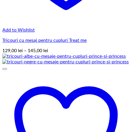
Add to Wishlist
Tricouri cu mesaj pentru cupluri Treat me
Interval
129,00
lei
–
145,00
lei
de
prețuri:
129,00 lei
până
la
145,00 lei