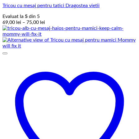
Tricou cu mesaj pentru tatici Dragostea vietii
Evaluat la
5
din 5
Interval
69,00
lei
–
75,00
lei
de
prețuri:
69,00 lei
până
la
75,00 lei