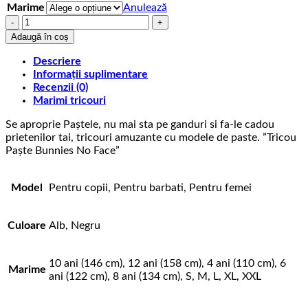
Marime
Anulează
Cantitate
Tricou
Adaugă în coș
Paște
Bunnies
Descriere
No
Informații suplimentare
Face
Recenzii (0)
Marimi tricouri
Se aproprie Paștele, nu mai sta pe ganduri si fa-le cadou
prietenilor tai, tricouri amuzante cu modele de paste. ”Tricou
Paște Bunnies No Face”
Model
Pentru copii, Pentru barbati, Pentru femei
Culoare
Alb, Negru
10 ani (146 cm), 12 ani (158 cm), 4 ani (110 cm), 6
Marime
ani (122 cm), 8 ani (134 cm), S, M, L, XL, XXL