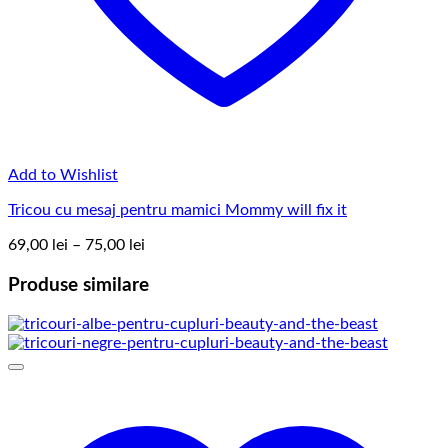
Add to Wishlist
Tricou cu mesaj pentru mamici Mommy will fix it
Interval
69,00
lei
–
75,00
lei
de
prețuri:
Produse similare
69,00 lei
până
la
75,00 lei