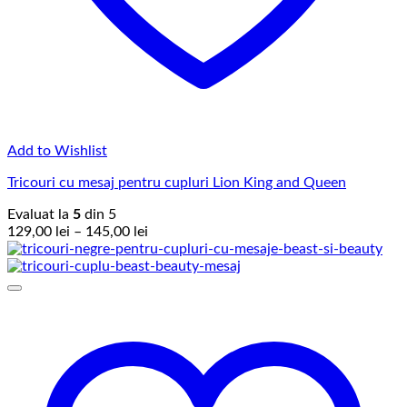
Add to Wishlist
Tricouri cu mesaj pentru cupluri Lion King and Queen
Evaluat la
5
din 5
Interval
129,00
lei
–
145,00
lei
de
prețuri:
129,00 lei
până
la
145,00 lei