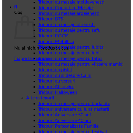
Tricouri cu mesaje moldovenesti
0
Tricouri Cupluri cu Mesaje
Coș
Tricouri cu mesaje ardelenesti
Tricouri BTS
Tricouri cu mesaje oltenesti
Tricouri cu mesaje pentru sefu
Tricouri ROCK
Tricouri Metallica
Tricouri cu mesaje pentru iubita
Nu ai niciun produs în coș.
Tricouri cu mesaje pentru iubit
Înapoi la magazin
Tricouri cu mesaje pentru tatici
Tricouri cu mesaje pentru viitoare mamici
Tricouri cu pisici
Tricouri cu si despre Caini
Tricouri cu versuri
Tricouri Absolvire
Tricouri Halloween
Alte categorii
Tricouri cu mesaje pentru burlacite
Tricouri aniversare cu luna nasterii
Tricouri Aniversare 50 ani
Tricouri Aniversare 40 ani
Tricouri Personalizate Familie
Tricouri cu mesaje pentru festival