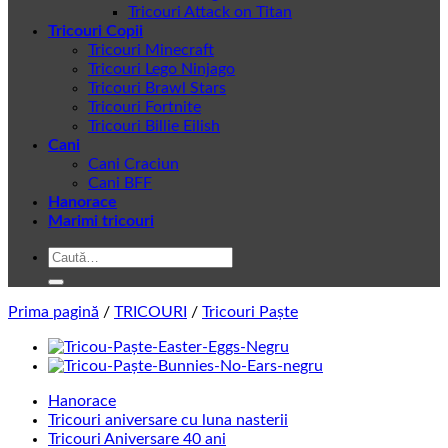
Tricouri Attack on Titan
Tricouri Copii
Tricouri Minecraft
Tricouri Lego Ninjago
Tricouri Brawl Stars
Tricouri Fortnite
Tricouri Billie Eilish
Cani
Cani Craciun
Cani BFF
Hanorace
Marimi tricouri
Caută
după:
Prima pagină
/
TRICOURI
/
Tricouri Paște
Hanorace
Tricouri aniversare cu luna nasterii
Tricouri Aniversare 40 ani