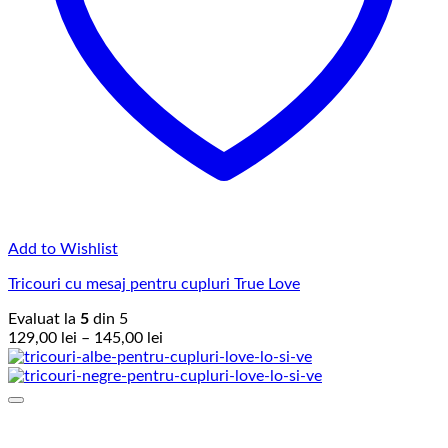
Add to Wishlist
Tricouri cu mesaj pentru cupluri True Love
Evaluat la
5
din 5
Interval
129,00
lei
–
145,00
lei
de
prețuri:
129,00 lei
până
la