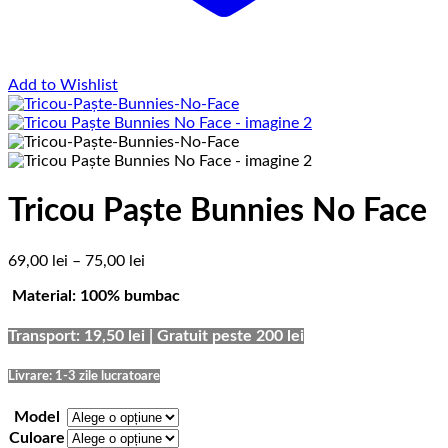
Add to Wishlist
Tricou Paște Bunnies No Face
Interval
69,00
lei
–
75,00
lei
de
Material: 100% bumbac
prețuri:
69,00 lei
până
Transport: 19,50 lei | Gratuit peste 200 lei
la
75,00 lei
Livrare: 1-3 zile lucratoare
Model
Culoare