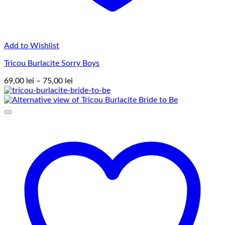
Add to Wishlist
Tricou Burlacite Sorry Boys
Interval
69,00
lei
–
75,00
lei
de
prețuri:
69,00 lei
până
la
75,00 lei