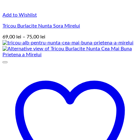
Add to Wishlist
Tricou Burlacite Nunta Sora Mirelui
Interval
69,00
lei
–
75,00
lei
de
prețuri:
69,00 lei
până
la
75,00 lei