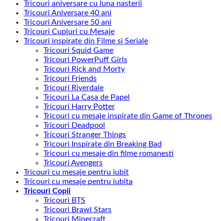
Tricouri aniversare cu luna nasterii
Tricouri Aniversare 40 ani
Tricouri Aniversare 50 ani
Tricouri Cupluri cu Mesaje
Tricouri inspirate din Filme si Seriale
Tricouri Squid Game
Tricouri PowerPuff Girls
Tricouri Rick and Morty
Tricouri Friends
Tricouri Riverdale
Tricouri La Casa de Papel
Tricouri Harry Potter
Tricouri cu mesaje inspirate din Game of Thrones
Tricouri Deadpool
Tricouri Stranger Things
Tricouri Inspirate din Breaking Bad
Tricouri cu mesaje din filme romanesti
Tricouri Avengers
Tricouri cu mesaje pentru iubit
Tricouri cu mesaje pentru iubita
Tricouri Copii
Tricouri BTS
Tricouri Brawl Stars
Tricouri Minecraft