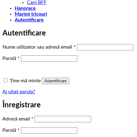
Cani BFF
Hanorace
Marimi tricouri
Autentificare
Autentificare
Obligatoriu
Nume utilizator sau adresă email
*
Obligatoriu
Parolă
*
Ține-mă minte
Autentificare
Ai uitat parola?
Înregistrare
Obligatoriu
Adresă email
*
Obligatoriu
Parolă
*