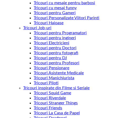
Tricouri cu mesaje pentru barbosi
Tricouri cu mesaj funny
Tricouri pentru Gameri
Tricouri Personalizate Viitori Parinti
Tricouri Haioase
Tricouri Job-uri
Tricouri pentru Programatori
Tricouri pentru ingineri
Tricouri Electricieni
Tricouri pentru Doctori
Tricouri pentru fotografi
Tricouri pentru DJ
Tricouri pentru Profesori
Tricouri Pensionare
Tricouri Asistente Medicale
Tricouri Manichiurista
Tricouri Piloti
Tricouri inspirate din Filme si Seriale
Tricouri Squid Game
Tricouri Riverdale
Tricouri Stranger Things
Tricouri Friends
Tricouri La Casa de Papel