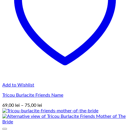
Add to Wishlist
Tricou Burlacite Friends Name
Interval
69,00
lei
–
75,00
lei
de
prețuri:
69,00 lei
până