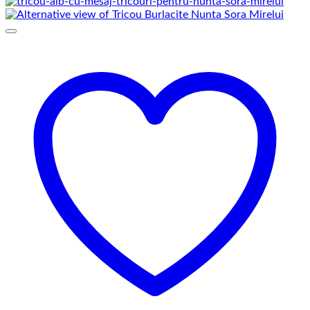
de
prețuri:
69,00 lei
până
la
75,00 lei