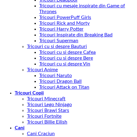
Tricouri Deadpool
Tricouri cu mesaje inspirate din Game of
Thrones
Tricouri PowerPuff Girls
Tricouri Rick and Morty
Tricouri Harry Potter
Tricouri Inspirate din Breaking Bad
Tricouri Superman
Tricouri cu si despre Bauturi
Tricouri cu si despre Cafea
Tricouri cu si despre Bere
Tricouri cu si despre Vin
Tricouri Anime
Tricouri Naruto
Tricouri Dragon Ball
Tricouri Attack on Titan
Tricouri Copii
Tricouri Minecraft
Tricouri Lego Ninjago
Tricouri Brawl Stars
Tricouri Fortnite
Tricouri Billie Eilish
Cani
Cani Craciun