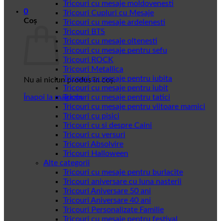
Tricouri cu mesaje moldovenesti
0
Tricouri Cupluri cu Mesaje
Coș
Tricouri cu mesaje ardelenesti
Tricouri BTS
Tricouri cu mesaje oltenesti
Tricouri cu mesaje pentru sefu
Tricouri ROCK
Tricouri Metallica
Tricouri cu mesaje pentru iubita
Nu ai niciun produs în coș.
Tricouri cu mesaje pentru iubit
Înapoi la magazin
Tricouri cu mesaje pentru tatici
Tricouri cu mesaje pentru viitoare mamici
Tricouri cu pisici
Tricouri cu si despre Caini
Tricouri cu versuri
Tricouri Absolvire
Tricouri Halloween
Alte categorii
Tricouri cu mesaje pentru burlacite
Tricouri aniversare cu luna nasterii
Tricouri Aniversare 50 ani
Tricouri Aniversare 40 ani
Tricouri Personalizate Familie
Tricouri cu mesaje pentru festival