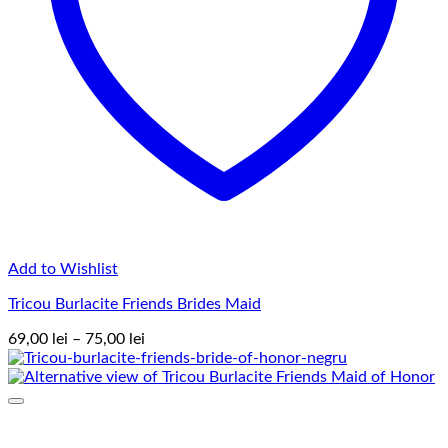
Add to Wishlist
Tricou Burlacite Friends Brides Maid
Interval
69,00
lei
–
75,00
lei
de
prețuri:
69,00 lei
până
la