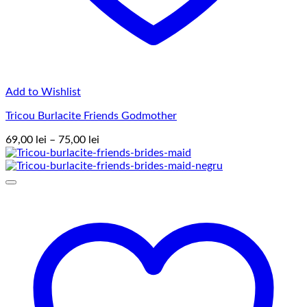
Add to Wishlist
Tricou Burlacite Friends Godmother
Interval
69,00
lei
–
75,00
lei
de
prețuri:
69,00 lei
până
la
75,00 lei