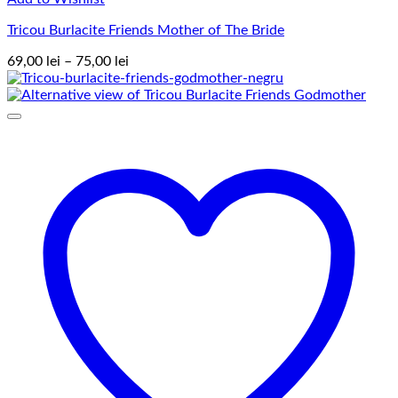
Tricou Burlacite Friends Mother of The Bride
Interval
69,00
lei
–
75,00
lei
de
prețuri:
69,00 lei
până
la
75,00 lei