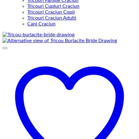
Tricouri Familie Craciun
Tricouri Cupluri Craciun
Tricouri Craciun Copii
Tricouri Craciun Adulti
Cani Craciun