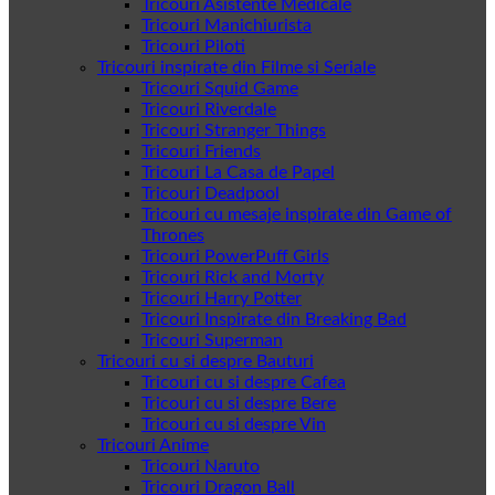
Tricouri Asistente Medicale
Tricouri Manichiurista
Tricouri Piloti
Tricouri inspirate din Filme si Seriale
Tricouri Squid Game
Tricouri Riverdale
Tricouri Stranger Things
Tricouri Friends
Tricouri La Casa de Papel
Tricouri Deadpool
Tricouri cu mesaje inspirate din Game of
Thrones
Tricouri PowerPuff Girls
Tricouri Rick and Morty
Tricouri Harry Potter
Tricouri Inspirate din Breaking Bad
Tricouri Superman
Tricouri cu si despre Bauturi
Tricouri cu si despre Cafea
Tricouri cu si despre Bere
Tricouri cu si despre Vin
Tricouri Anime
Tricouri Naruto
Tricouri Dragon Ball