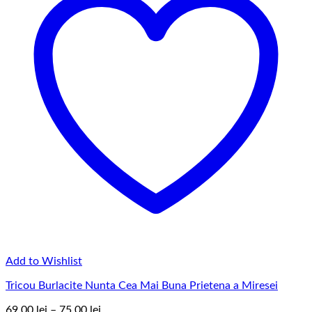
Add to Wishlist
Tricou Burlacite Nunta Cea Mai Buna Prietena a Miresei
Interval
69,00
lei
–
75,00
lei