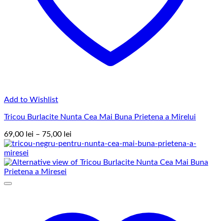
Add to Wishlist
Tricou Burlacite Nunta Cea Mai Buna Prietena a Mirelui
Interval
69,00
lei
–
75,00
lei
de
prețuri:
69,00 lei
până
la
75,00 lei