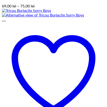
Interval
69,00
lei
–
75,00
lei
de
prețuri:
69,00 lei
până
la
75,00 lei