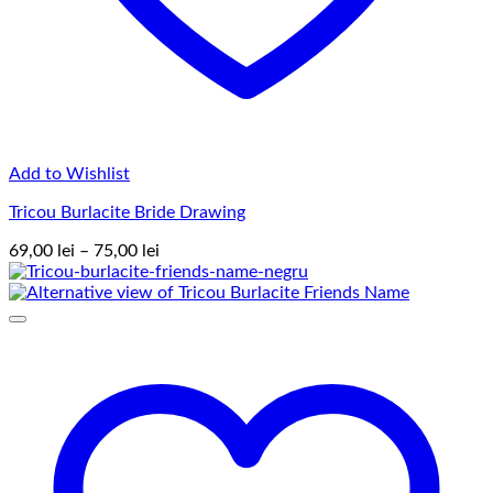
Add to Wishlist
Tricou Burlacite Bride Drawing
Interval
69,00
lei
–
75,00
lei
de
prețuri:
69,00 lei
până
la
75,00 lei