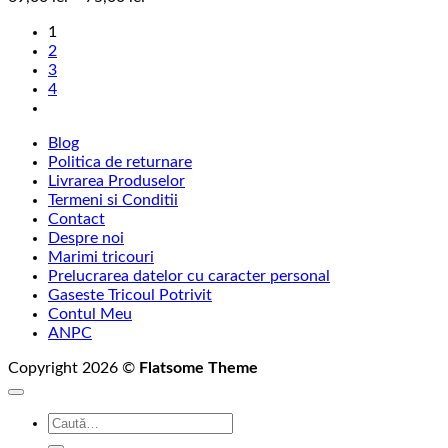
de
1
prețuri:
2
69,00 lei
3
până
4
la
75,00 lei
Blog
Politica de returnare
Livrarea Produselor
Termeni si Conditii
Contact
Despre noi
Marimi tricouri
Prelucrarea datelor cu caracter personal
Gaseste Tricoul Potrivit
Contul Meu
ANPC
Copyright 2026 ©
Flatsome Theme
Caută
după: