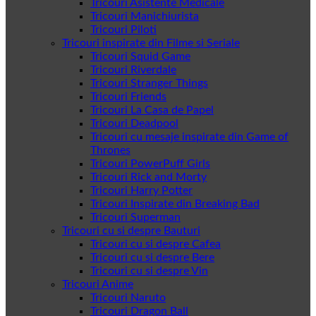
Tricouri Asistente Medicale
Tricouri Manichiurista
Tricouri Piloti
Tricouri inspirate din Filme si Seriale
Tricouri Squid Game
Tricouri Riverdale
Tricouri Stranger Things
Tricouri Friends
Tricouri La Casa de Papel
Tricouri Deadpool
Tricouri cu mesaje inspirate din Game of
Thrones
Tricouri PowerPuff Girls
Tricouri Rick and Morty
Tricouri Harry Potter
Tricouri Inspirate din Breaking Bad
Tricouri Superman
Tricouri cu si despre Bauturi
Tricouri cu si despre Cafea
Tricouri cu si despre Bere
Tricouri cu si despre Vin
Tricouri Anime
Tricouri Naruto
Tricouri Dragon Ball