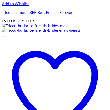
Add to Wishlist
Tricou cu mesaj BFF Best Friends Forever
Interval
69,00
lei
–
75,00
lei
de
prețuri:
69,00 lei
până
la
75,00 lei