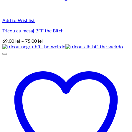
Add to Wishlist
Tricou cu mesaj BFF the Bitch
Interval
69,00
lei
–
75,00
lei
de
prețuri:
69,00 lei
până
la
75,00 lei