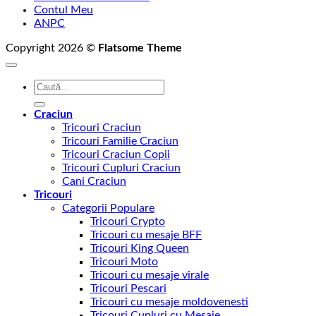
Contul Meu
ANPC
Copyright 2026 ©
Flatsome Theme
Caută
după:
Craciun
Tricouri Craciun
Tricouri Familie Craciun
Tricouri Craciun Copii
Tricouri Cupluri Craciun
Cani Craciun
Tricouri
Categorii Populare
Tricouri Crypto
Tricouri cu mesaje BFF
Tricouri King Queen
Tricouri Moto
Tricouri cu mesaje virale
Tricouri Pescari
Tricouri cu mesaje moldovenesti
Tricouri Cupluri cu Mesaje