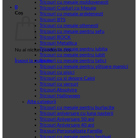
Tricouri cu mesaje moldovenesti
0
Tricouri Cupluri cu Mesaje
Coș
Tricouri cu mesaje ardelenesti
Tricouri BTS
Tricouri cu mesaje oltenesti
Tricouri cu mesaje pentru sefu
Tricouri ROCK
Tricouri Metallica
Tricouri cu mesaje pentru iubita
Nu ai niciun produs în coș.
Tricouri cu mesaje pentru iubit
Înapoi la magazin
Tricouri cu mesaje pentru tatici
Tricouri cu mesaje pentru viitoare mamici
Tricouri cu pisici
Tricouri cu si despre Caini
Tricouri cu versuri
Tricouri Absolvire
Tricouri Halloween
Alte categorii
Tricouri cu mesaje pentru burlacite
Tricouri aniversare cu luna nasterii
Tricouri Aniversare 50 ani
Tricouri Aniversare 40 ani
Tricouri Personalizate Familie
Tricouri cu mesaje pentru festival