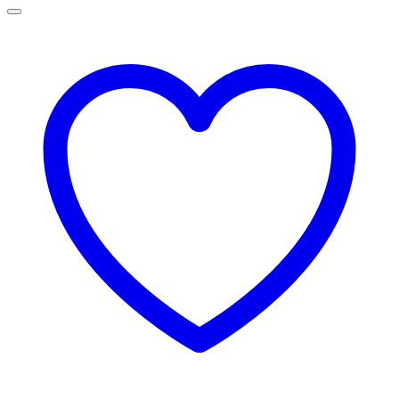
69,00 lei
până
la
75,00 lei