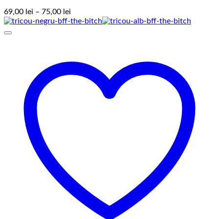
Interval
69,00
lei
–
75,00
lei
de
prețuri:
69,00 lei
până
la
75,00 lei