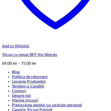
Add to Wishlist
Tricou cu mesaj BFF the Weirdo
Interval
69,00
lei
–
75,00
lei
de
Blog
prețuri:
Politica de returnare
69,00 lei
Livrarea Produselor
până
Termeni si Conditii
la
Contact
75,00 lei
Despre noi
Marimi tricouri
Prelucrarea datelor cu caracter personal
Gaseste Tricoul Potrivit