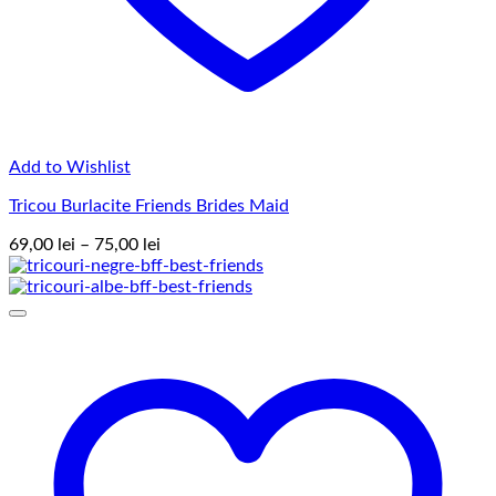
Add to Wishlist
Tricou Burlacite Friends Brides Maid
Interval
69,00
lei
–
75,00
lei
de
prețuri:
69,00 lei
până
la
75,00 lei