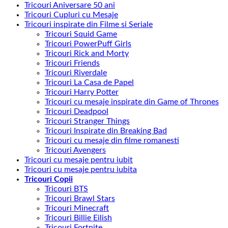
Tricouri Aniversare 50 ani
Tricouri Cupluri cu Mesaje
Tricouri inspirate din Filme si Seriale
Tricouri Squid Game
Tricouri PowerPuff Girls
Tricouri Rick and Morty
Tricouri Friends
Tricouri Riverdale
Tricouri La Casa de Papel
Tricouri Harry Potter
Tricouri cu mesaje inspirate din Game of Thrones
Tricouri Deadpool
Tricouri Stranger Things
Tricouri Inspirate din Breaking Bad
Tricouri cu mesaje din filme romanesti
Tricouri Avengers
Tricouri cu mesaje pentru iubit
Tricouri cu mesaje pentru iubita
Tricouri Copii
Tricouri BTS
Tricouri Brawl Stars
Tricouri Minecraft
Tricouri Billie Eilish
Tricouri Fortnite