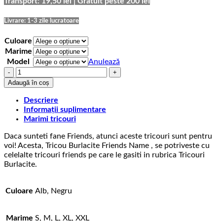
până
Transport: 19,50 lei | Gratuit peste 200 lei
la
75,00 lei
Livrare: 1-3 zile lucratoare
Culoare
Marime
Model
Anulează
Cantitate
Tricou
Adaugă în coș
Burlacite
Friends
Descriere
Name
Informații suplimentare
Marimi tricouri
Daca sunteti fane Friends, atunci aceste tricouri sunt pentru
voi! Acesta, Tricou Burlacite Friends Name , se potriveste cu
celelalte tricouri friends pe care le gasiti in rubrica Tricouri
Burlacite.
Culoare
Alb, Negru
Marime
S, M, L, XL, XXL