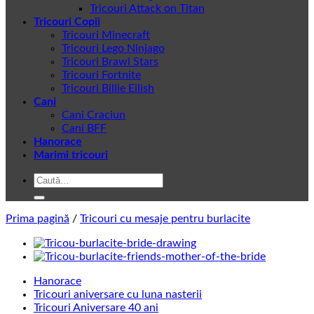
Tricouri Attack on Titan
Tricouri Copii
Tricouri Minecraft
Tricouri Lego Ninjago
Tricouri Brawl Stars
Tricouri Fortnite
Tricouri Billie Eilish
Cani
Cani Craciun
Cani BFF
Hanorace
Marimi tricouri
Caută
după:
Prima pagină
/
Tricouri cu mesaje pentru burlacite
Hanorace
Tricouri aniversare cu luna nasterii
Tricouri Aniversare 40 ani