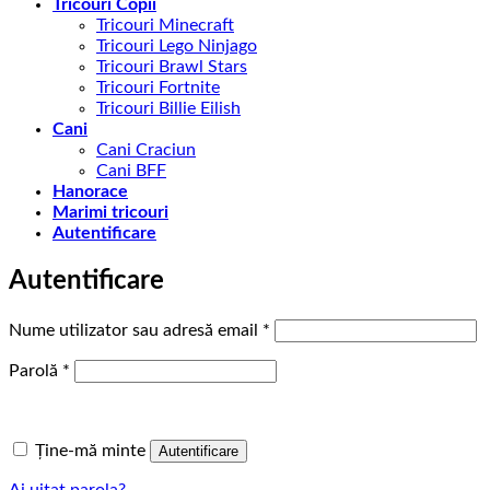
Tricouri Copii
Tricouri Minecraft
Tricouri Lego Ninjago
Tricouri Brawl Stars
Tricouri Fortnite
Tricouri Billie Eilish
Cani
Cani Craciun
Cani BFF
Hanorace
Marimi tricouri
Autentificare
Autentificare
Obligatoriu
Nume utilizator sau adresă email
*
Obligatoriu
Parolă
*
Ține-mă minte
Autentificare
Ai uitat parola?