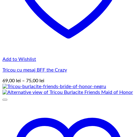
Add to Wishlist
Tricou cu mesaj BFF the Crazy
Interval
69,00
lei
–
75,00
lei
de
prețuri:
69,00 lei
până
la
75,00 lei